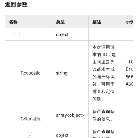
返回参数
名称
类型
描述
示例
object
本次调用请
求的 ID，是
由阿里云为
11C9
该请求生成
E106
RequestId
string
的唯一标识
866D
符，可用于
A6C82
排查和定位
问题。
资产查询条
array<object>
CriteriaList
件的信息。
资产查询条
object