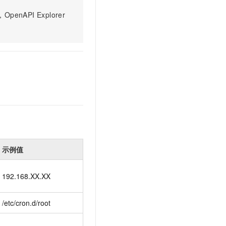
文戏情感细腻自然，动作戏激烈拳拳到肉，实现更强表演能力
支持中英文自由切换，具备更强的噪声鲁棒性
云聚AI 严选权益
SSL 证书
PI Explorer
，一键激活高效办公新体验
精选AI产品，从模型到应用全链提效
堡垒机
AI 用量加速计划
应用
防火墙
、识别商机，让客服更高效、服务更出色。
新老同享，达量后返
千问办公
主机安全
NEW
的智能体编程平台
一站式AI生产力平台
AI 应用及服务市场
伶鹊
企业级人与Agent协作平台，接入和调度多个数字员工
智能客服平台，对话机器人、对话分析、智能外呼
AI 应用
大模型服务平台百炼 - 全妙
大模型
应用创作平台
多模态内容创作工具，已接入 DeepSeek
示例值
自然语言处理
数据标注
192.168.XX.XX
机器学习
息提取
与 AI 智能体进行实时音视频通话
/etc/cron.d/root
从文本、图片、视频中提取结构化的属性信息
构建支持视频理解的 AI 音视频实时通话应用