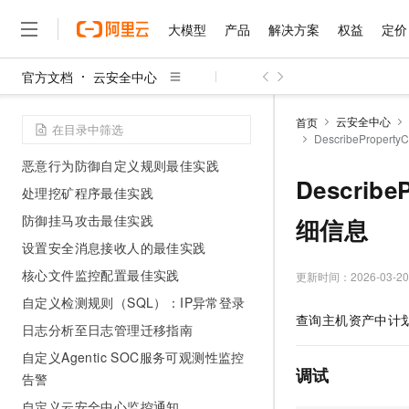
漏洞修复最佳实践
大模型
产品
解决方案
权益
定价
Linux系统木马查杀
IDC服务器通过Proxy集群接入云安全中
官方文档
云安全中心
心
大模型
产品
解决方案
权益
定价
云市场
伙伴
服务
了解阿里云
精选产品
精选解决方案
普惠上云
产品定价
精选商城
成为销售伙伴
售前咨询
为什么选择阿里云
勒索事件综合防护方案
千问AI平台
云安全中心
首页
了解云产品的定价详情
弱口令安全最佳实践
DescribePrope
大模型服务平台百炼
千问办公，解锁你的工作
普惠上云 官方力荐
分销伙伴
在线服务
网站建设
什么是云计算
大
大模型服务与应用平台
企业级Agent产品，直接
云服务器38元/年起，超
恶意行为防御自定义规则最佳实践
咨询伙伴
多端小程序
技术领先
Describ
云上成本管理
售后服务
处理挖矿程序最佳实践
千问大模型
Agency Agents：拥
官方推荐返现计划
大模型
大模型
精选产品
精选解决方案
Salesforce 国际版订阅
稳定可靠
管理和优化成本
多元化、高性能、安全可靠
推荐新用户得奖励，单订单
防御挂马攻击最佳实践
细信息
销售伙伴合作计划
自助服务
友盟天域
安全合规
人工智能与机器学习
AI
文本生成
设置安全消息接收人的最佳实践
无影云电脑
HappyHorse 打造一
云工开物
无影生态合作计划
在线服务
观测云
分析师报告
核心文件监控配置最佳实践
随时随地安全接入的云上超
高校专属算力普惠，学生认
更新时间：
2026-03-20
计算
互联网应用开发
Qwen3.8-Max
HOT
Salesforce On Alibaba C
工单服务
自定义检测规则（SQL）：IP异常登录
智能体时代全能旗舰模型
Tuya 物联网平台阿里云
研究报告与白皮书
云解析DNS
快速拥有专属 OpenClaw
Consulting Partner 合
大数据
容器
查询主机资产中计
免费试用
短信专区
日志分析至日志管理迁移指南
蓝凌 OA
Qwen3.7-Plus
AI 大模型销售与服务生
现代化应用
存储
天池大赛
自定义Agentic SOC服务可观测性监控
能看、能想、能动手的多模
云原生大数据计算服务 Max
解决方案免费试用 新老
电子合同
调试
告警
面向分析的企业级SaaS模
最高领取价值200元试用
安全
网络与CDN
AI 算法大赛
Qwen3-VL-Plus
畅捷通
自定义云安全中心监控通知