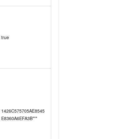
true
1426C575705AE8545
E8360A6EFA3B***