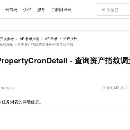
云市场
伙伴
服务
了解阿里云
AI 特惠
数据与 API
成为产品伙伴
企业增值服务
最佳实践
价格计算器
AI 场景体
基础软件
产品伙伴合
阿里云认证
市场活动
配置报价
大模型
开发参考
API参考指南
API目录
资产指纹
自助选配和估算价格
rtyCronDetail - 查询资产指纹调查任务列表详细信息
新方式
域名与网站
睿译宝，AI翻译排版一步到位
智启 AI 普惠权益
产品生态集成认证中心
企业支持计划
云上春晚
千问官方 MaaS 平台，为开发者和 Agent 而生，新用户赠送 1 亿 + tokens 额度
云服务器 EC
Qwen Aud
AI Coding
阿里云Maa
2026 阿里云
为企业打
数据集
Windows
大模型认证
模型
NEW
NEW
交付可用成果
值低价云产品抢先购
提供智能易用的域名与建站服务
上传文档即自动完成翻译和格式还原
至高享 1亿+免费 tokens，加速 Al 应用落地
安全可靠、弹
智能编程，一键
产品生态伙伴
专家技术服务
云上奥运之旅
弹性计算合作
阿里云中企出
手机三要素
宝塔 Linux
全部认证
ePropertyCronDetail - 查询资产
价格优势
有专属领域专家
对象存储 OSS
GLM-5.2：长任务时代开源旗舰模型
阿里云 OPC 创新助力计划
云数据库 RD
即刻拥有 DeepS
AI 电商营销
产品生态伙伴工作台
企业增值服务台
云栖战略参考
云存储合作计
云栖大会
身份实名认证
CentOS
训练营
推动算力普惠，释放技术红利
的大模型服务
最高返9万
多领域专家智能体,一键组建 AI 虚拟交付团队
至高百万元 Token 补贴，加速一人公司成长
稳定、安全、高性价比、高性能的云存储服务
真正可用的 1M 上下文,一次完成代码全链路开发
轻松解锁专属 Dee
从图文生成到
云上的中国
数据库合作计
活动全景
短信
Docker
图片和
站式影视创作平台
人工智能平台 PAI
Hermes Agent，打造自进化智能体
Token Plan 模型订阅计划
Qoder
5 分钟轻松部署
AI 广告创作
企业成长
大模型
NEW
信息公告
看见新力量
云网络合作计
OCR 文字识别
JAVA
级电脑
证享300元代金券
可视化编排打通从文字构思到成片全链路闭环
一站式AI开发、训练和推理服务
自主进化，持久记忆，越用越聪明
Qwen3.8-Max 首发尝鲜，限时加量 10 倍，夜间低至2折
面向真实软件
图文、视频一
复制 MD 格式
 04:35:07
Kimi-K3
HappyHors
NEW
魔搭 Mode
loud
服务实践
官网公告
Kimi 最新旗舰模型，长程编程与推理利器
让文字生成流
金融模力时刻
Salesforce O
版
发票查验
全能环境
Qoder CN
Claude Code + GStack 打造工程团队
千问办公，限时限量积分加倍
云原生数据库 P
低代码高效构
AI 建站
NEW
作计划
划任务列表的详细信息。
计划
创新中心
魔搭 ModelSc
健康状态
让AI从“聊天伙伴”进化为能干活的“数字员工”
覆盖公网/内网、递归/权威、移动APP等全场景解析服务
安装技能 GStack，拥有专属 AI 工程团队
你的AI工作搭子，覆盖日常办公高频场景
基于千问大模型等，支持代码智能生成、研发智能问答
0 代码专业建
客户案例
天气预报查询
操作系统
Deepseek-v4-pro
HappyHors
态合作计划
态智能体模型
旗舰 MoE 大模型，百万上下文与顶尖推理能力
图生视频，流
Compute
同享
容器服务 Kubernetes 版 ACK
万小智 AI 建站低至 15元/月
云防火墙
AI 短剧/漫剧
快递物流查询
WordPress
成为服务伙
高校合作
式云数据仓库
点，立即开启云上创新
提供一站式管理容器应用的 K8s 服务
送.CN域名，送备案服务码
云原生的云上
AI助力短剧
GLM-5.2
Wan2.7-T
Ubuntu