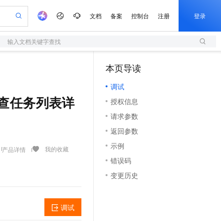
文档
备案
控制台
注册
登录
输入文档关键字查找
验
作计划
器
AI 活动
专业服务
服务伙伴合作计划
开发者社区
加入我们
服务平台百炼
阿里云 OPC 创新助力计划
本页导读
（1）
一站式生成采购清单，支持单品或批量购买
S
io：打造专属 AI 语音助手
S产品伙伴计划（繁花）
峰会
造的大模型服务与应用开发平台
轻量应用服务器
一句话生成原生可编辑精美 PPT 文稿
AI 生产力先锋
Al MaaS 服务伙伴赋能合作
域名
博文
Careers
至高可申请百万元
调试
性可伸缩的云计算服务
开启高性价比 AI 编程新体验
Qwen-Audio-3.0-Realtime 端到端实时语音角色扮演
输入一句话想法, 轻松生成专业的 PPT
先锋实践拓展 AI 生产力的边界
快速构建应用程序和网站，即刻迈出上云第一步
Token 补贴，五大权
计划
海大会
伙伴信用分合作计划
商标
问答
社会招聘
指纹调查任务列表详
授权信息
益加速 OPC 成功
S
eek-V4-Pro
数字证书管理服务（原SSL证书）
一键部署幻兽帕鲁游戏服务器
飞天发布时刻
HOT
划
备案
电子书
校园招聘
请求参数
pSeek-V4-Pro
视频创作，一键激活电商全链路生产力
全托管，含MySQL、PostgreSQL、SQL Server、MariaDB多引擎
实现全站HTTPS，呈现可信的WEB访问
一键购买专属联机服务器，轻松开启游戏
所见，即是所愿
更多支持
划
公司注册
镜像站
返回参数
视频生成
语音识别与合成
专属 QwenPaw
短信服务
漫剧工坊：一站式动画创作平台
AI 实训营
HOT
合作伙伴培训与认证
示例
划
上云迁移
的智能体编程平台
站生成，高效打造优质广告素材
从聊天伙伴进化为能主动干活的本地数字员工
快速生产连贯的高质量长漫剧
从基础到进阶，Agent 创客手把手教你
国内短信简单易用，安全可靠，秒级触达，全球覆盖200+国家和地区。
我的收藏
产品详情
e-1.1-T2V
Qwen3-TTS-Flash
lScope
我要反馈
查询合作伙伴
错误码
畅细腻的高质量视频
离线语音合成大模型，多语言方言自适应，低延迟高稳定
n Alibaba Cloud ISV 合作
代维服务
olarDB
建企业门户网站
大数据开发治理平台 DataWorks
10 分钟搭建微信、支付宝小程序
变更历史
创新加速
ope
登录合作伙伴管理后台
我要建议
站，无忧落地极速上线
以可视化方式快速构建移动和 PC 门户网站
100%兼容MySQL、PostgreSQL，兼容Oracle，支持集中和分布式
高效部署网站，快速应用到小程序
Data Agent 驱动的一站式 Data+AI 开发治理平台
e-1.1-I2V
Cosyvoice-V3-Flash
安全
畅自然，细节丰富
高表现力语音合成大模型，语音克隆听感自然
我要投诉
上云场景组合购
伴
调试
边界网络安全防护产品
漫剧创作，剧本、分镜、视频高效生成
覆盖90%+业务场景，专享组合折扣价
2V
VPN
Fun-ASR