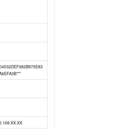
04532DEF982B875E83
A6EFA3B***
2.168.XX.XX