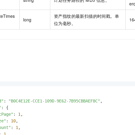
er
teTimes
资产指纹的最新扫描的时间戳。单
long
16
位为毫秒。
d"
: 
"B0C4E12E-CCE1-109D-9E62-7B95CBBAEF8C"
,

"
: {

tPage"
: 
1
,

ze"
: 
10
,

ount"
: 
1
,

: 
1
,
