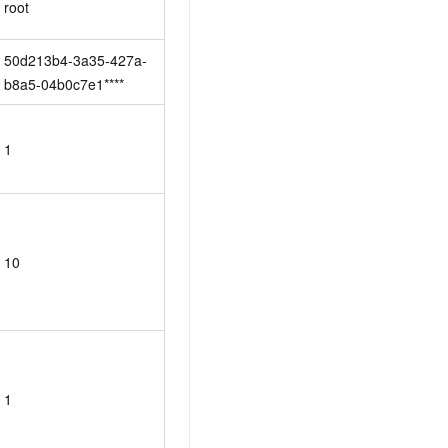
root
t.diy 一步搞定创意建站
构建大模型应用的安全防护体系
通过自然语言交互简化开发流程,全栈开发支持
通过阿里云安全产品对 AI 应用进行安全防护
50d213b4-3a35-427a-
b8a5-04b0c7e1****
1
10
1