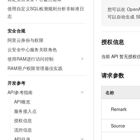
AI 产品 免费试用
网络
安全
云开发大赛
使用自定义SQL检测规则分析非标准日
您可以在
OpenA
Tableau 订阅
1亿+ 大模型 tokens 和 
志
可以自动生成
S
可观测
入门学习赛
中间件
AI空中课堂在线直播课
140+云产品 免费试用
大模型服务
安全合规
上云与迁云
产品新客免费试用，最长1
数据库
生态解决方案
阿里云身份与权限
千问AI平台-Token Plan
授权信息
企业出海
大模型ACA认证体验
大数据计算
云安全中心服务关联角色
助力企业全员 AI 认知与能
行业生态解决方案
政企业务
当前
API
暂无授权
媒体服务
使用RAM进行访问控制
千问AI平台-模型体验
开发者生态解决方案
在线体验全尺寸、多种模态
RAM用户权限管理最佳实践
企业服务与云通信
AI 开发和 AI 应用解决
请求参数
Happy 系列大模型
开发参考
域名与网站
API参考指南
名称
终端用户计算
API概览
Serverless
Remark
大模型解决方案
服务接入点
授权信息
开发工具
快速部署 Dify，高效搭建 
Source
流控信息
迁移与运维管理
API目录