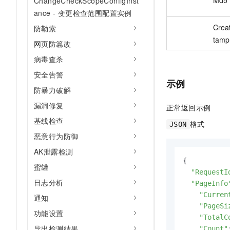
ChangeCheckScopeConfigInst
ance - 变更检查范围配置实例
Crea
防勒索
tamp
网页防篡改
病毒查杀
安全告警
示例
防暴力破解
漏洞修复
正常返回示例
基线检查
格式
JSON
恶意行为防御
AK泄露检测
{

蜜罐
"RequestI
日志分析
"PageInfo
"Curren
通知
"PageSi
功能设置
"TotalC
导出检测结果
"Count"