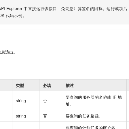
服务生态伙伴
视觉 Coding、空间感知、多模态思考等全面升级
1M上下文，专为长程任务能力而生
云工开物
企业应用
Night Plan 支持 Qwen 3.8-Max
AI 办公
NEW
PI Explorer
中直接运行该接口，免去您计算签名的困扰。运行成功后，OpenA
Red Hat
30+ 款产品免费体验
夜间 5 折，Qwen/Meoo/TokenPlan 客户专享
AI智能应用
科研合作
DK
代码示例。
ERP
堂（旗舰版）
SUSE
智能客服
AI 应用构建
大模型原生
CRM
2个月
自动承接线索
建站小程序
Qoder
大模型服务平台百炼-应用模版
OA 办公系统
HOT
NEW
面向真实软件
个人版上线、团队版降价；千问3.8-Max首发发尝鲜
丰富多元化的应用模版和解决方案
力提升
财税管理
模板建站
信息透出。
万有无界
大模型服务平台百炼-智能体
400电话
定制建站
的模型效果
灵活可视化地构建企业级 Agent
方案
广告营销
模板小程序
秒悟
人工智能平台 PAI
定制小程序
云端极速 AI 
新一代 AI 视频生成模型，深度适配广告营销等场景
AI Native 的算法工程平台，一站式完成建模、训练、推理服务部署
类型
必填
描述
APP 开发
要查询的服务器的名称或 IP 地
建站系统
string
否
址。
AI 应用
10分钟微调：让0.6B模型媲美235B模型
多模态数据信
string
否
要查询的任务路径。
依托云原生高可用架构,实现Dify私有化部署
用1%尺寸在特定领域达到大模型90%以上效果
要查询的计划任务的账户名