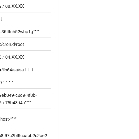
2.168.XX.XX
t
hp35tftuh52wbp1g****
c/cron.d/root
0.104.XX.XX
r/lib64/sa/sa1 1 1
0 * * * *
2eb349-c2d9-4f8b-
5c-75b43d4c****
host-****
c8f97c2bf9cbabb2c2be2