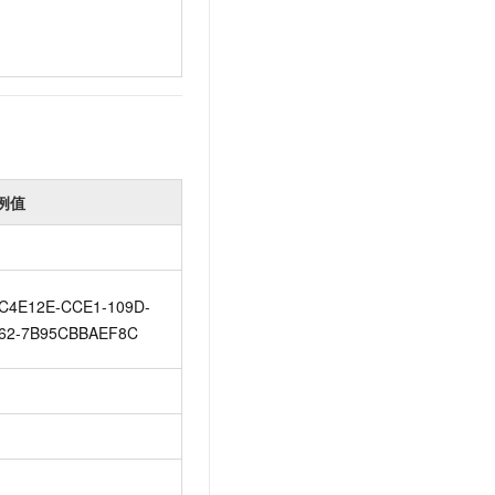
例值
C4E12E-CCE1-109D-
62-7B95CBBAEF8C