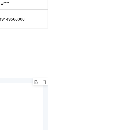
qw****
49149566000