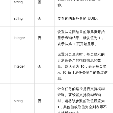
string
否
一个 AI 助手
即刻拥有 DeepSeek-R1 满血版
超强辅助，Bol
称。
在企业官网、通讯软件中为客户提供 AI 客服
多种方案随心选，轻松解锁专属 DeepSeek
string
否
要查询的服务器的 UUID。
设置从返回结果的第几页开始
integer
否
显示查询结果。默认值为
1
，
表示从第 1 页开始显示。
设置分页查询时，每页显示的
计划任务产的指纹信息的数
integer
否
量。默认值为
10
，表示每页显
示 10 条计划任务资产的指纹信
息。
计划任务的路径是否支持模糊
查询。要设置支持模糊查询
string
否
时，请将该参数的取值设置为
1
，其他值或取值为空则表示不
支持模糊查询。