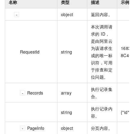
名称
类型
描述
示例值
object
返回内容。
本次调用请
求的 ID，
是由阿里云
为该请求生
16839
RequestId
string
成的唯一标
8C40-
识符，可用
于排查和定
位问题。
执行记录集
Records
array
合。
执行记录内
string
{"id":
容。
PageInfo
object
分页内容。