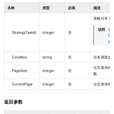
名称
类型
必填
描述
策略任务 ID
说明
调
StrategyTaskId
integer
否
Des
ks
Condition
string
否
任务调度的
分页查询时
PageSize
integer
否
数。
CurrentPage
integer
否
分页查询时
返回参数