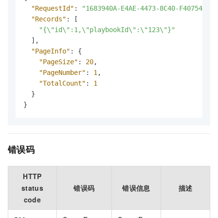
"RequestId"
:
"1683940A-E4AE-4473-8C40-F4075434**
"Records"
:
[
"{\"id\":1,\"playbookId\":\"123\"}"
]
,
"PageInfo"
:
{
"PageSize"
:
20
,
"PageNumber"
:
1
,
"TotalCount"
:
1
}
}
错误码
HTTP
status
错误码
错误信息
描述
code