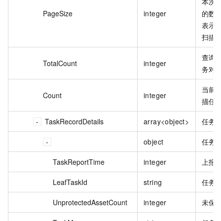
本次 
PageSize
integer
的数量
表示每
扫描
查询到
TotalCount
integer
务对
当前页
Count
integer
描任
TaskRecordDetails
array<object>
任务
object
任务
TaskReportTime
integer
上报
LeafTaskId
string
任务 
UnprotectedAssetCount
integer
未保