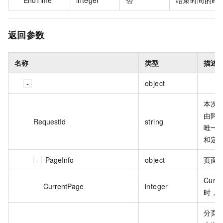
EndTime
integer
否
结束时间的时
返回参数
名称
类型
描述
object
本次调
由阿
RequestId
string
唯一
和定
PageInfo
object
页面
Curr
CurrentPage
integer
时，
分页