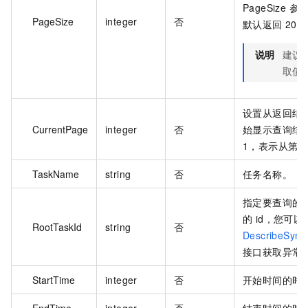
PageSize
PageSize
integer
否
默认返回 20 
说明
建议 P
取值
设置从返回结
CurrentPage
integer
否
始显示查询结
1，表示从第 
TaskName
string
否
任务名称。
指定要查询的 I
的 id，您可以
RootTaskId
string
否
DescribeSync
接口获取异常任
StartTime
integer
否
开始时间的时