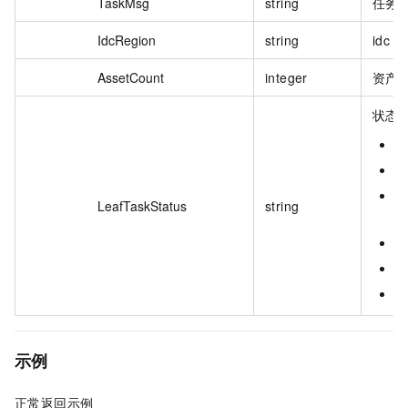
TaskMsg
string
任务
IdcRegion
string
idc
AssetCount
integer
资产
状态
I
S
M
LeafTaskStatus
string
S
F
T
示例
正常返回示例