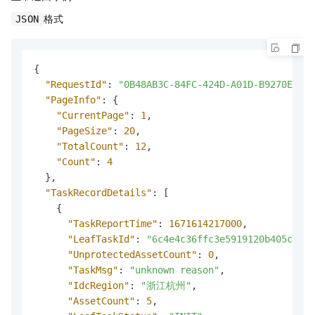
格式
JSON
{
"RequestId"
:
"0B48AB3C-84FC-424D-A01D-B9270EF460
"PageInfo"
:
{
"CurrentPage"
:
1
,
"PageSize"
:
20
,
"TotalCount"
:
12
,
"Count"
:
4
}
,
"TaskRecordDetails"
:
[
{
"TaskReportTime"
:
1671614217000
,
"LeafTaskId"
:
"6c4e4c36ffc3e5919120b405c2b3*
"UnprotectedAssetCount"
:
0
,
"TaskMsg"
:
"unknown reason"
,
"IdcRegion"
:
"浙江杭州"
,
"AssetCount"
:
5
,