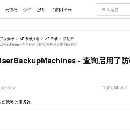
云市场
伙伴
服务
了解阿里云
AI 特惠
数据与 API
成为产品伙伴
企业增值服务
最佳实践
价格计算器
AI 场景体
基础软件
产品伙伴合
阿里云认证
市场活动
配置报价
大模型
开发参考
API参考指南
API目录
防勒索
自助选配和估算价格
BackupMachines - 查询启用了防勒索备份策略的服务器
步到位
域名与网站
智启 AI 普惠权益
产品生态集成认证中心
企业支持计划
云上春晚
Qwen Audio：打造专属 AI 语音助手
千问官方 MaaS 平台，为开发者和 Agent 而生，新用户赠送 1 亿 + tokens 额度
云服务器 EC
一句话生成原生
AI Coding
阿里云Maa
2026 阿里云
为企业打
数据集
Windows
大模型认证
模型
NEW
NEW
格式还原
值低价云产品抢先购
提供智能易用的域名与建站服务
至高享 1亿+免费 tokens，加速 Al 应用落地
Qwen-Audio-3.0-Realtime 端到端实时语音角色扮演
安全可靠、弹
输入一句话想法,
智能编程，一键
产品生态伙伴
专家技术服务
云上奥运之旅
弹性计算合作
阿里云中企出
手机三要素
宝塔 Linux
全部认证
beUserBackupMachines - 查询启
价格优势
开源旗舰模型
对象存储 OSS
即刻拥有 DeepSeek-V4-Pro
阿里云 OPC 创新助力计划
云数据库 RD
一键部署幻兽
AI 电商营销
产品生态伙伴工作台
企业增值服务台
云栖战略参考
云存储合作计
云栖大会
身份实名认证
CentOS
训练营
推动算力普惠，释放技术红利
的大模型服务
最高返9万
真正可用的 1M 上下文,一次完成代码全链路开发
轻松解锁专属 DeepSeek-V4-Pro
至高百万元 Token 补贴，加速一人公司成长
稳定、安全、高性价比、高性能的云存储服务
一键购买专属
从图文生成到
云上的中国
数据库合作计
活动全景
短信
Docker
图片和
自进化智能体
人工智能平台 PAI
5 分钟轻松部署专属 QwenPaw
Token Plan 模型订阅计划
Qoder
高效搭建 AI
AI 广告创作
企业成长
大模型
NEW
HOT
信息公告
看见新力量
云网络合作计
OCR 文字识别
JAVA
级电脑
越聪明
证享300元代金券
一站式AI开发、训练和推理服务
Qwen3.8-Max 首发尝鲜，限时加量 10 倍，夜间低至2折
从聊天伙伴进化为能主动干活的本地数字员工
面向真实软件
图文、视频一
复制 MD 格式
 07:48:59
Kimi-K3
HappyHors
NEW
魔搭 Mode
loud
服务实践
官网公告
Kimi 最新旗舰模型，长程编程与推理利器
让文字生成流
金融模力时刻
Salesforce O
版
发票查验
全能环境
Qoder CN
Claude Code + GStack 打造工程团队
千问办公，限时限量积分加倍
云原生数据库 P
低代码高效构
AI 建站
NEW
作计划
备份策略的服务器。
计划
创新中心
魔搭 ModelSc
健康状态
让AI从“聊天伙伴”进化为能干活的“数字员工”
覆盖公网/内网、递归/权威、移动APP等全场景解析服务
安装技能 GStack，拥有专属 AI 工程团队
你的AI工作搭子，覆盖日常办公高频场景
基于千问大模型等，支持代码智能生成、研发智能问答
0 代码专业建
客户案例
天气预报查询
操作系统
Deepseek-v4-pro
HappyHors
态合作计划
态智能体模型
旗舰 MoE 大模型，百万上下文与顶尖推理能力
图生视频，流
Compute
同享
容器服务 Kubernetes 版 ACK
万小智 AI 建站低至 15元/月
云防火墙
AI 短剧/漫剧
快递物流查询
WordPress
成为服务伙
高校合作
式云数据仓库
点，立即开启云上创新
提供一站式管理容器应用的 K8s 服务
送.CN域名，送备案服务码
云原生的云上
AI助力短剧
GLM-5.2
Wan2.7-T
Ubuntu