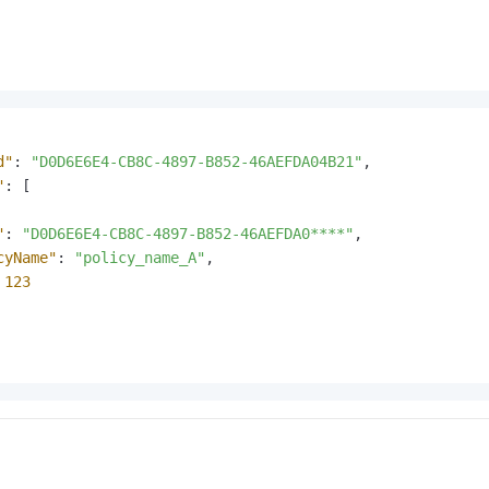
d"
:
"D0D6E6E4-CB8C-4897-B852-46AEFDA04B21"
,
"
:
[
"
:
"D0D6E6E4-CB8C-4897-B852-46AEFDA0****"
,
cyName"
:
"policy_name_A"
,
123