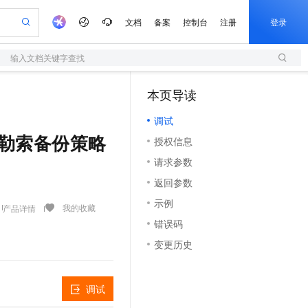
文档
备案
控制台
注册
登录
输入文档关键字查找
验
作计划
器
AI 活动
专业服务
服务伙伴合作计划
开发者社区
加入我们
服务平台百炼
阿里云 OPC 创新助力计划
本页导读
（1）
一站式生成采购清单，支持单品或批量购买
S
可编辑精美 PPT 文稿
S产品伙伴计划（繁花）
峰会
造的大模型服务与应用开发平台
轻量应用服务器
Agency Agents：拥有专属领域专家
AI 生产力先锋
Al MaaS 服务伙伴赋能合作
域名
博文
Careers
至高可申请百万元
调试
性可伸缩的云计算服务
 轻松生成专业的 PPT
开启高性价比 AI 编程新体验
先锋实践拓展 AI 生产力的边界
快速构建应用程序和网站，即刻迈出上云第一步
多领域专家智能体,一键组建 AI 虚拟交付团队
Token 补贴，五大权
计划
海大会
伙伴信用分合作计划
商标
问答
社会招聘
用了防勒索备份策略
授权信息
益加速 OPC 成功
S
帕鲁游戏服务器
数字证书管理服务（原SSL证书）
HappyHorse 打造一站式影视创作平台
飞天发布时刻
HOT
划
备案
电子书
校园招聘
请求参数
联机服务器，轻松开启游戏
视频创作，一键激活电商全链路生产力
全托管，含MySQL、PostgreSQL、SQL Server、MariaDB多引擎
实现全站HTTPS，呈现可信的WEB访问
所见，即是所愿
可视化编排打通从文字构思到成片全链路闭环
更多支持
划
公司注册
镜像站
返回参数
视频生成
语音识别与合成
 智能体与工作流应用
短信服务
漫剧工坊：一站式动画创作平台
AI 实训营
合作伙伴培训与认证
示例
划
上云迁移
的智能体编程平台
站生成，高效打造优质广告素材
通过阿里云百炼高效搭建AI应用,助力高效开发
快速生产连贯的高质量长漫剧
从基础到进阶，Agent 创客手把手教你
国内短信简单易用，安全可靠，秒级触达，全球覆盖200+国家和地区。
我的收藏
产品详情
e-1.1-T2V
Qwen3-TTS-Flash
lScope
我要反馈
查询合作伙伴
错误码
畅细腻的高质量视频
离线语音合成大模型，多语言方言自适应，低延迟高稳定
n Alibaba Cloud ISV 合作
代维服务
olarDB
建企业门户网站
大数据开发治理平台 DataWorks
10 分钟搭建微信、支付宝小程序
变更历史
创新加速
ope
登录合作伙伴管理后台
我要建议
站，无忧落地极速上线
以可视化方式快速构建移动和 PC 门户网站
100%兼容MySQL、PostgreSQL，兼容Oracle，支持集中和分布式
高效部署网站，快速应用到小程序
Data Agent 驱动的一站式 Data+AI 开发治理平台
e-1.1-I2V
Cosyvoice-V3-Flash
安全
畅自然，细节丰富
高表现力语音合成大模型，语音克隆听感自然
我要投诉
上云场景组合购
伴
调试
边界网络安全防护产品
漫剧创作，剧本、分镜、视频高效生成
覆盖90%+业务场景，专享组合折扣价
2V
VPN
Fun-ASR