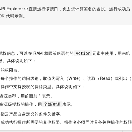
服务生态伙伴
视觉 Coding、空间感知、多模态思考等全面升级
1M上下文，专为长程任务能力而生
云工开物
企业应用
Night Plan 支持 Qwen 3.8-Max
AI 办公
NEW
PI Explorer
中直接运行该接口，免去您计算签名的困扰。运行成功后，OpenA
Red Hat
30+ 款产品免费体验
夜间 5 折，Qwen/Meoo/TokenPlan 客户专享
AI智能应用
科研合作
DK
代码示例。
ERP
堂（旗舰版）
SUSE
智能客服
AI 应用构建
大模型原生
CRM
2个月
自动承接线索
建站小程序
Qoder
大模型服务平台百炼-应用模版
OA 办公系统
HOT
NEW
面向真实软件
个人版上线、团队版降价；千问3.8-Max首发发尝鲜
丰富多元化的应用模版和解决方案
力提升
财税管理
模板建站
授权信息，可以在
RAM
权限策略语句的
元素中使用，用来给
Action
万有无界
大模型服务平台百炼-智能体
400电话
定制建站
限。具体说明如下：
的模型效果
灵活可视化地构建企业级 Agent
体的权限点。
方案
广告营销
模板小程序
秒悟
人工智能平台 PAI
每个操作的访问级别，取值为写入（Write）、读取（Read）或列出（L
定制小程序
云端极速 AI 
新一代 AI 视频生成模型，深度适配广告营销等场景
AI Native 的算法工程平台，一站式完成建模、训练、推理服务部署
指操作中支持授权的资源类型。具体说明如下：
APP 开发
资源类型，用前面加 * 表示。
建站系统
资源级授权的操作，用
表示。
全部资源
是指云产品自身定义的条件关键字。
AI 应用
10分钟微调：让0.6B模型媲美235B模型
多模态数据信
指成功执行操作所需要的其他权限。操作者必须同时具备关联操作的权
依托云原生高可用架构,实现Dify私有化部署
用1%尺寸在特定领域达到大模型90%以上效果