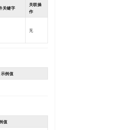
t.diy 一步搞定创意建站
构建大模型应用的安全防护体系
关联操
件关键字
通过自然语言交互简化开发流程,全栈开发支持
通过阿里云安全产品对 AI 应用进行安全防护
作
无
示例值
例值