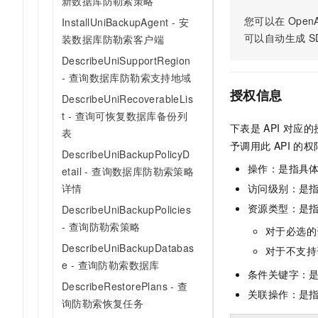
新数据库防勒索策略
AI 产品 免费试用
网络
安全
云开发大赛
您可以在
OpenA
InstallUniBackupAgent - 安
Tableau 订阅
1亿+ 大模型 tokens 和 
可以自动生成
S
装数据库防勒索客户端
可观测
入门学习赛
中间件
AI空中课堂在线直播课
140+云产品 免费试用
DescribeUniSupportRegion
大模型服务
上云与迁云
产品新客免费试用，最长1
数据库
- 查询数据库防勒索支持地域
生态解决方案
千问AI平台-Token Plan
授权信息
企业出海
DescribeUniRecoverableLis
大模型ACA认证体验
大数据计算
t - 查询可恢复数据库备份列
助力企业全员 AI 认知与能
行业生态解决方案
政企业务
下表是
API
对应的
媒体服务
表
千问AI平台-模型体验
开发者生态解决方案
予调用此
API
的权
在线体验全尺寸、多种模态
DescribeUniBackupPolicyD
企业服务与云通信
操作：是指具
AI 开发和 AI 应用解决
etail - 查询数据库防勒索策略
Happy 系列大模型
详情
访问级别：是指
域名与网站
资源类型：是
DescribeUniBackupPolicies
终端用户计算
- 查询防勒索策略
对于必选的
Serverless
DescribeUniBackupDatabas
大模型解决方案
对于不支持
e - 查询防勒索数据库
条件关键字：
开发工具
快速部署 Dify，高效搭建 
DescribeRestorePlans - 查
关联操作：是
询防勒索恢复任务
迁移与运维管理