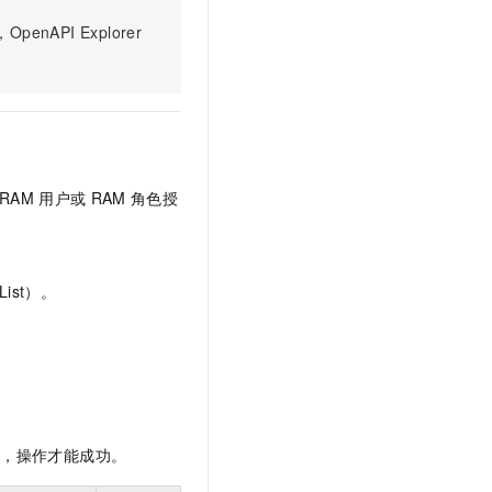
文戏情感细腻自然，动作戏激烈拳拳到肉，实现更强表演能力
支持中英文自由切换，具备更强的噪声鲁棒性
云聚AI 严选权益
SSL 证书
PI Explorer
，一键激活高效办公新体验
精选AI产品，从模型到应用全链提效
堡垒机
AI 用量加速计划
应用
防火墙
、识别商机，让客服更高效、服务更出色。
新老同享，达量后返
千问办公
主机安全
NEW
的智能体编程平台
一站式AI生产力平台
RAM
用户或
RAM
角色授
AI 应用及服务市场
伶鹊
企业级人与Agent协作平台，接入和调度多个数字员工
智能客服平台，对话机器人、对话分析、智能外呼
AI 应用
大模型服务平台百炼 - 全妙
大模型
ist）。
应用创作平台
多模态内容创作工具，已接入 DeepSeek
自然语言处理
数据标注
机器学习
息提取
与 AI 智能体进行实时音视频通话
限，操作才能成功。
从文本、图片、视频中提取结构化的属性信息
构建支持视频理解的 AI 音视频实时通话应用