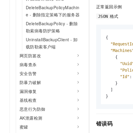
正常返回示例
DeleteBackupPolicyMachin
e - 删除指定策略下的服务器
格式
JSON
DeleteBackupPolicy - 删除
勒索病毒防护策略
{
UninstallBackupClient - 卸
"RequestI
载防勒索客户端
"Machines
网页防篡改
{
"Uuid
病毒查杀
"Poli
安全告警
"Id"
:
防暴力破解
}
]
漏洞修复
}
基线检查
恶意行为防御
AK泄露检测
错误码
蜜罐