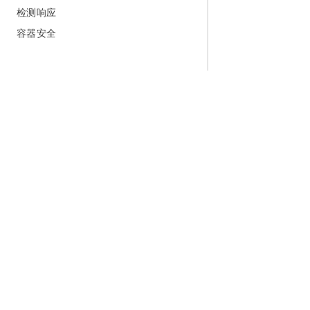
检测响应
容器安全
为什么选择阿里云
大模型
产品和定
什么是云计算
千问大模型
全部产品
全球基础设施
大模型服务
免费试用
技术领先
AI应用构建
产品动态
稳定可靠
产品定价
安全合规
配置报价