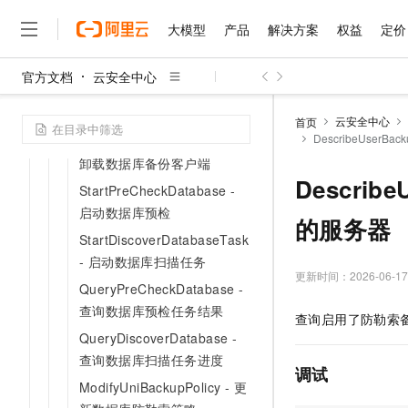
防勒索
大模型
产品
解决方案
权益
定价
DeleteBackupSnapshot - 删
除备份快照
官方文档
云安全中心
CreateRestoreJob - 创建防
大模型
产品
解决方案
权益
定价
云市场
伙伴
服务
了解阿里云
精选产品
精选解决方案
普惠上云
产品定价
精选商城
成为销售伙伴
售前咨询
为什么选择阿里云
勒索还原任务
千问AI平台
云安全中心
首页
了解云产品的定价详情
DescribeUser
大模型服务平台百炼
睿译宝，AI翻译排版一
普惠上云 官方力荐
分销伙伴
在线服务
UninstallUniBackupAgent -
网站建设
什么是云计算
大
大模型服务与应用平台
上传文档即自动完成翻译和
云服务器38元/年起，超
卸载数据库备份客户端
咨询伙伴
多端小程序
技术领先
Descri
云上成本管理
售后服务
StartPreCheckDatabase -
千问大模型
GLM-5.2：长任务时代
官方推荐返现计划
大模型
大模型
精选产品
精选解决方案
Salesforce 国际版订阅
稳定可靠
启动数据库预检
管理和优化成本
多元化、高性能、安全可靠
推荐新用户得奖励，单订单
的服务器
销售伙伴合作计划
自助服务
StartDiscoverDatabaseTask
友盟天域
安全合规
人工智能与机器学习
AI
文本生成
无影云电脑
Hermes Agent，打造
云工开物
- 启动数据库扫描任务
无影生态合作计划
在线服务
观测云
分析师报告
随时随地安全接入的云上超
自主进化，持久记忆，越用
高校专属算力普惠，学生认
更新时间：
2026-06-17
计算
互联网应用开发
Qwen3.8-Max
HOT
QueryPreCheckDatabase -
Salesforce On Alibaba C
工单服务
智能体时代全能旗舰模型
Tuya 物联网平台阿里云
研究报告与白皮书
云解析DNS
快速拥有专属 OpenClaw
查询数据库预检任务结果
Consulting Partner 合
大数据
容器
查询启用了防勒索
免费试用
短信专区
QueryDiscoverDatabase -
蓝凌 OA
Qwen3.7-Plus
AI 大模型销售与服务生
现代化应用
存储
天池大赛
查询数据库扫描任务进度
能看、能想、能动手的多模
云原生大数据计算服务 Max
解决方案免费试用 新老
电子合同
调试
ModifyUniBackupPolicy - 更
面向分析的企业级SaaS模
最高领取价值200元试用
安全
网络与CDN
AI 算法大赛
Qwen3-VL-Plus
畅捷通