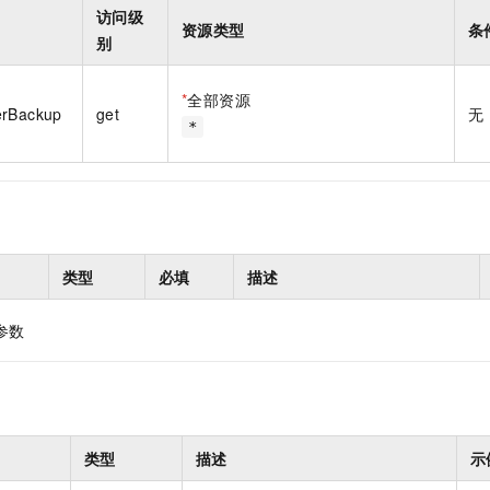
一个 AI 助手
即刻拥有 DeepSeek-R1 满血版
超强辅助，Bol
访问级
资源类型
条
在企业官网、通讯软件中为客户提供 AI 客服
多种方案随心选，轻松解锁专属 DeepSeek
别
*
全部资源
erBackup
get
无
*
类型
必填
描述
参数
类型
描述
示