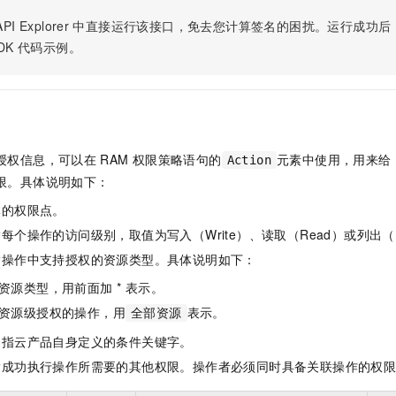
服务生态伙伴
视觉 Coding、空间感知、多模态思考等全面升级
1M上下文，专为长程任务能力而生
云工开物
企业应用
Night Plan 支持 Qwen 3.8-Max
AI 办公
NEW
PI Explorer
中直接运行该接口，免去您计算签名的困扰。运行成功后，OpenA
Red Hat
30+ 款产品免费体验
夜间 5 折，Qwen/Meoo/TokenPlan 客户专享
AI智能应用
科研合作
DK
代码示例。
ERP
堂（旗舰版）
SUSE
智能客服
AI 应用构建
大模型原生
CRM
2个月
自动承接线索
建站小程序
Qoder
大模型服务平台百炼-应用模版
OA 办公系统
HOT
NEW
面向真实软件
个人版上线、团队版降价；千问3.8-Max首发发尝鲜
丰富多元化的应用模版和解决方案
力提升
财税管理
模板建站
授权信息，可以在
RAM
权限策略语句的
元素中使用，用来给
Action
万有无界
大模型服务平台百炼-智能体
400电话
定制建站
限。具体说明如下：
的模型效果
灵活可视化地构建企业级 Agent
体的权限点。
方案
广告营销
模板小程序
秒悟
人工智能平台 PAI
每个操作的访问级别，取值为写入（Write）、读取（Read）或列出（L
定制小程序
云端极速 AI 
新一代 AI 视频生成模型，深度适配广告营销等场景
AI Native 的算法工程平台，一站式完成建模、训练、推理服务部署
指操作中支持授权的资源类型。具体说明如下：
APP 开发
资源类型，用前面加 * 表示。
建站系统
资源级授权的操作，用
表示。
全部资源
是指云产品自身定义的条件关键字。
AI 应用
10分钟微调：让0.6B模型媲美235B模型
多模态数据信
指成功执行操作所需要的其他权限。操作者必须同时具备关联操作的权
依托云原生高可用架构,实现Dify私有化部署
用1%尺寸在特定领域达到大模型90%以上效果