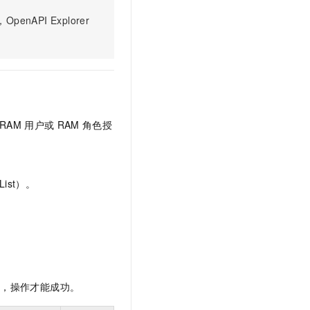
文戏情感细腻自然，动作戏激烈拳拳到肉，实现更强表演能力
支持中英文自由切换，具备更强的噪声鲁棒性
云聚AI 严选权益
SSL 证书
PI Explorer
，一键激活高效办公新体验
精选AI产品，从模型到应用全链提效
堡垒机
AI 用量加速计划
应用
防火墙
、识别商机，让客服更高效、服务更出色。
新老同享，达量后返
千问办公
主机安全
NEW
的智能体编程平台
一站式AI生产力平台
RAM
用户或
RAM
角色授
AI 应用及服务市场
伶鹊
企业级人与Agent协作平台，接入和调度多个数字员工
智能客服平台，对话机器人、对话分析、智能外呼
AI 应用
大模型服务平台百炼 - 全妙
大模型
ist）。
应用创作平台
多模态内容创作工具，已接入 DeepSeek
自然语言处理
数据标注
机器学习
息提取
与 AI 智能体进行实时音视频通话
限，操作才能成功。
从文本、图片、视频中提取结构化的属性信息
构建支持视频理解的 AI 音视频实时通话应用