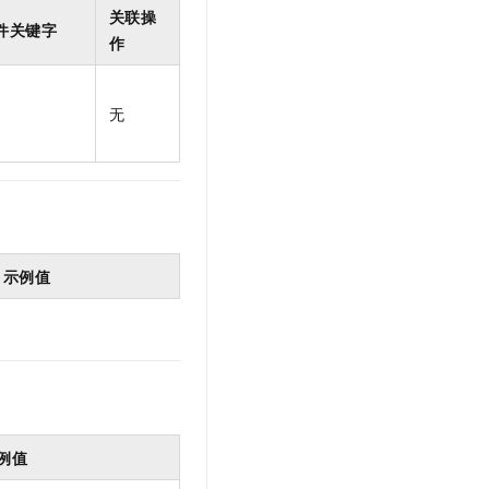
t.diy 一步搞定创意建站
构建大模型应用的安全防护体系
关联操
件关键字
通过自然语言交互简化开发流程,全栈开发支持
通过阿里云安全产品对 AI 应用进行安全防护
作
无
示例值
例值