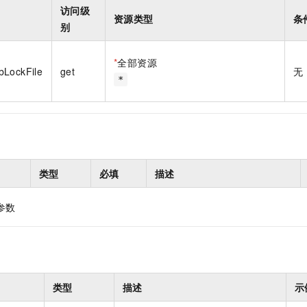
一个 AI 助手
即刻拥有 DeepSeek-R1 满血版
超强辅助，Bol
访问级
资源类型
条
在企业官网、通讯软件中为客户提供 AI 客服
多种方案随心选，轻松解锁专属 DeepSeek
别
*
全部资源
bLockFile
get
无
*
类型
必填
描述
参数
类型
描述
示