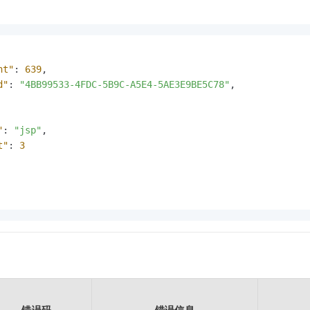
nt"
:
639
,
d"
:
"4BB99533-4FDC-5B9C-A5E4-5AE3E9BE5C78"
,
"
:
"jsp"
,
t"
:
3
错误码
错误信息