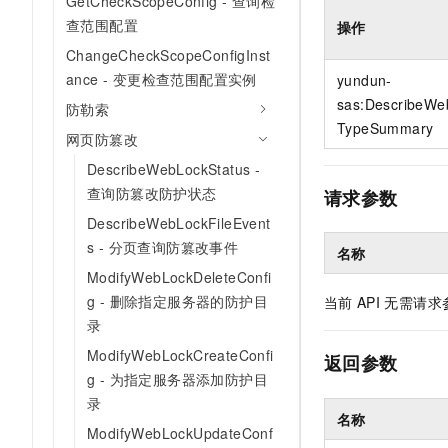
GetCheckScopeConfig - 查询检
10 分钟在聊天系统中增加
专有云
查范围配置
操作
ChangeCheckScopeConfigInst
ance - 变更检查范围配置实例
yundun-
sas:DescribeWe
防勒索
TypeSummary
网页防篡改
DescribeWebLockStatus -
查询防篡改防护状态
请求参数
DescribeWebLockFileEvent
s - 分页查询防篡改事件
名称
ModifyWebLockDeleteConfi
g - 删除指定服务器的防护目
当前
API
无需请求
录
ModifyWebLockCreateConfi
返回参数
g - 为指定服务器添加防护目
录
名称
ModifyWebLockUpdateConf