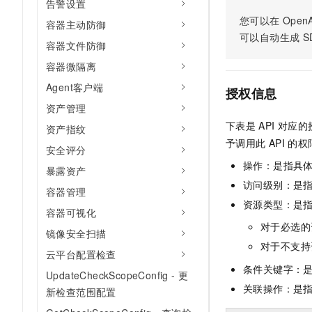
告警设置
AI 产品 免费试用
网络
安全
云开发大赛
您可以在
OpenA
Tableau 订阅
容器主动防御
1亿+ 大模型 tokens 和 
可以自动生成
S
可观测
入门学习赛
中间件
容器文件防御
AI空中课堂在线直播课
140+云产品 免费试用
大模型服务
容器微隔离
上云与迁云
产品新客免费试用，最长1
数据库
生态解决方案
Agent客户端
千问AI平台-Token Plan
授权信息
企业出海
大模型ACA认证体验
大数据计算
资产管理
助力企业全员 AI 认知与能
行业生态解决方案
政企业务
下表是
API
对应的
资产指纹
媒体服务
千问AI平台-模型体验
开发者生态解决方案
予调用此
API
的权
安全评分
在线体验全尺寸、多种模态
企业服务与云通信
操作：是指具
AI 开发和 AI 应用解决
暴露资产
Happy 系列大模型
访问级别：是指
域名与网站
容器管理
资源类型：是
容器可视化
终端用户计算
对于必选的
镜像安全扫描
Serverless
大模型解决方案
对于不支持
云平台配置检查
条件关键字：
开发工具
UpdateCheckScopeConfig - 更
快速部署 Dify，高效搭建 
关联操作：是
新检查范围配置
迁移与运维管理