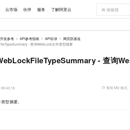
云市场
伙伴
服务
了解阿里云
AI 特惠
数据与 API
成为产品伙伴
企业增值服务
最佳实践
价格计算器
AI 场景体
基础软件
产品伙伴合
阿里云认证
市场活动
配置报价
大模型
开发参考
API参考指南
API目录
网页防篡改
自助选配和估算价格
kFileTypeSummary - 查询WebLock文件类型摘要
新方式
域名与网站
睿译宝，AI翻译排版一步到位
智启 AI 普惠权益
产品生态集成认证中心
企业支持计划
云上春晚
千问官方 MaaS 平台，为开发者和 Agent 而生，新用户赠送 1 亿 + tokens 额度
云服务器 EC
AI Coding
阿里云Maa
2026 阿里云
为企业打
数据集
Windows
大模型认证
模型
NEW
交付可用成果
值低价云产品抢先购
提供智能易用的域名与建站服务
上传文档即自动完成翻译和格式还原
至高享 1亿+免费 tokens，加速 Al 应用落地
安全可靠、弹
智能编程，一键
产品生态伙伴
专家技术服务
云上奥运之旅
弹性计算合作
阿里云中企出
手机三要素
宝塔 Linux
全部认证
eWebLockFileTypeSummary - 查询
价格优势
有专属领域专家
对象存储 OSS
GLM-5.2：长任务时代开源旗舰模型
阿里云 OPC 创新助力计划
云数据库 RD
即刻拥有 DeepS
AI 电商营销
产品生态伙伴工作台
企业增值服务台
云栖战略参考
云存储合作计
云栖大会
身份实名认证
CentOS
训练营
推动算力普惠，释放技术红利
的大模型服务
最高返9万
多领域专家智能体,一键组建 AI 虚拟交付团队
至高百万元 Token 补贴，加速一人公司成长
稳定、安全、高性价比、高性能的云存储服务
真正可用的 1M 上下文,一次完成代码全链路开发
轻松解锁专属 Dee
从图文生成到
云上的中国
数据库合作计
活动全景
短信
Docker
图片和
站式影视创作平台
人工智能平台 PAI
Hermes Agent，打造自进化智能体
Token Plan 模型订阅计划
Qoder
5 分钟轻松部署
AI 广告创作
企业成长
大模型
NEW
信息公告
看见新力量
云网络合作计
OCR 文字识别
JAVA
级电脑
证享300元代金券
可视化编排打通从文字构思到成片全链路闭环
一站式AI开发、训练和推理服务
自主进化，持久记忆，越用越聪明
Qwen3.8-Max 首发尝鲜，限时加量 10 倍，夜间低至2折
面向真实软件
图文、视频一
复制 MD 格式
 08:43:18
Kimi-K3
HappyHors
NEW
魔搭 Mode
loud
服务实践
官网公告
Kimi 最新旗舰模型，长程编程与推理利器
让文字生成流
金融模力时刻
Salesforce O
版
发票查验
全能环境
Qoder CN
Claude Code + GStack 打造工程团队
千问办公，限时限量积分加倍
云原生数据库 P
低代码高效构
AI 建站
NEW
作计划
件类型摘要。
计划
创新中心
魔搭 ModelSc
健康状态
让AI从“聊天伙伴”进化为能干活的“数字员工”
覆盖公网/内网、递归/权威、移动APP等全场景解析服务
安装技能 GStack，拥有专属 AI 工程团队
你的AI工作搭子，覆盖日常办公高频场景
基于千问大模型等，支持代码智能生成、研发智能问答
0 代码专业建
客户案例
天气预报查询
操作系统
Deepseek-v4-pro
HappyHors
态合作计划
态智能体模型
旗舰 MoE 大模型，百万上下文与顶尖推理能力
图生视频，流
Compute
同享
容器服务 Kubernetes 版 ACK
万小智 AI 建站低至 15元/月
云防火墙
AI 短剧/漫剧
快递物流查询
WordPress
成为服务伙
高校合作
式云数据仓库
点，立即开启云上创新
提供一站式管理容器应用的 K8s 服务
送.CN域名，送备案服务码
云原生的云上
AI助力短剧
GLM-5.2
Wan2.7-T
Ubuntu