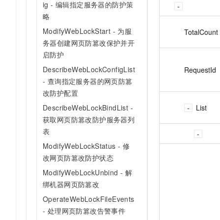
ig - 编辑指定服务器的防护策
略
ModifyWebLockStart - 为服
TotalCount
务器创建网页防篡改保护并开
启防护
DescribeWebLockConfigList
RequestId
- 查询指定服务器的网页防篡
改防护配置
List
DescribeWebLockBindList -
获取网页防篡改防护服务器列
表
ModifyWebLockStatus - 修
改网页防篡改防护状态
ModifyWebLockUnbind - 解
绑机器网页防篡改
OperateWebLockFileEvents
- 处理网页防篡改告警事件