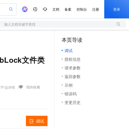
文档
备案
控制台
注册
登录
输入文档关键字查找
验
作计划
器
AI 活动
专业服务
服务伙伴合作计划
开发者社区
加入我们
服务平台百炼
阿里云 OPC 创新助力计划
本页导读
（1）
一站式生成采购清单，支持单品或批量购买
S
S产品伙伴计划（繁花）
峰会
造的大模型服务与应用开发平台
Qwen Audio：打造专属 AI 语音助手
轻量应用服务器
一句话生成原生可编辑精美 PPT 文稿
AI 生产力先锋
Al MaaS 服务伙伴赋能合作
域名
博文
Careers
NEW
至高可申请百万元
调试
性可伸缩的云计算服务
开启高性价比 AI 编程新体验
Qwen-Audio-3.0-Realtime 端到端实时语音角色扮演
输入一句话想法, 轻松生成专业的 PPT
先锋实践拓展 AI 生产力的边界
快速构建应用程序和网站，即刻迈出上云第一步
Token 补贴，五大权
计划
海大会
伙伴信用分合作计划
商标
问答
社会招聘
WebLock文件类
授权信息
益加速 OPC 成功
S
eek-V4-Pro
数字证书管理服务（原SSL证书）
一键部署幻兽帕鲁游戏服务器
飞天发布时刻
HOT
划
备案
电子书
校园招聘
请求参数
pSeek-V4-Pro
视频创作，一键激活电商全链路生产力
全托管，含MySQL、PostgreSQL、SQL Server、MariaDB多引擎
实现全站HTTPS，呈现可信的WEB访问
一键购买专属联机服务器，轻松开启游戏
所见，即是所愿
更多支持
划
公司注册
镜像站
返回参数
视频生成
语音识别与合成
专属 QwenPaw
短信服务
漫剧工坊：一站式动画创作平台
AI 实训营
HOT
合作伙伴培训与认证
示例
划
上云迁移
的智能体编程平台
站生成，高效打造优质广告素材
从聊天伙伴进化为能主动干活的本地数字员工
快速生产连贯的高质量长漫剧
从基础到进阶，Agent 创客手把手教你
国内短信简单易用，安全可靠，秒级触达，全球覆盖200+国家和地区。
我的收藏
产品详情
e-1.1-T2V
Qwen3-TTS-Flash
lScope
我要反馈
查询合作伙伴
错误码
畅细腻的高质量视频
离线语音合成大模型，多语言方言自适应，低延迟高稳定
n Alibaba Cloud ISV 合作
代维服务
olarDB
建企业门户网站
大数据开发治理平台 DataWorks
10 分钟搭建微信、支付宝小程序
变更历史
创新加速
ope
登录合作伙伴管理后台
我要建议
站，无忧落地极速上线
以可视化方式快速构建移动和 PC 门户网站
100%兼容MySQL、PostgreSQL，兼容Oracle，支持集中和分布式
高效部署网站，快速应用到小程序
Data Agent 驱动的一站式 Data+AI 开发治理平台
e-1.1-I2V
Cosyvoice-V3-Flash
安全
畅自然，细节丰富
高表现力语音合成大模型，语音克隆听感自然
我要投诉
上云场景组合购
伴
调试
边界网络安全防护产品
漫剧创作，剧本、分镜、视频高效生成
覆盖90%+业务场景，专享组合折扣价
2V
VPN
Fun-ASR