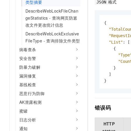
格式
类型摘要
JSON
DescribeWebLockFileChan
geStatistics - 查询网页防篡
{
改文件更改统计信息
"TotalCou
DescribeWebLockExclusive
"RequestI
FileType - 查询排除文件类型
"List"
:
[
{
病毒查杀
"Type
安全告警
"Coun
防暴力破解
}
]
漏洞修复
}
基线检查
恶意行为防御
AK泄露检测
错误码
蜜罐
日志分析
HTTP
通知
status