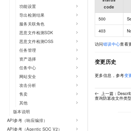
功能设置
code
导出检测结果
500
Se
服务关联角色
403
N
恶意文件检测SDK
恶意文件检测OSS
访问
错误中心
查看
任务管理
资产选择
变更历史
任务中心
更多信息，参考
变
网站安全
攻击分析
上一篇：
Descri
售卖
查询防篡改文件类
其他
版本说明
API参考（响应编排）
API参考（Agentic SOC V2）