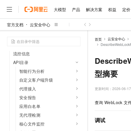
大模型
产品
解决方案
权益
定价
开发参考
API参考指南
官方文档
云安全中心
API概览
大模型
产品
解决方案
权益
定价
云市场
伙伴
服务
了解阿里云
精选产品
精选解决方案
普惠上云
产品定价
精选商城
成为销售伙伴
售前咨询
为什么选择阿里云
服务接入点
千问AI平台
云安全中心
首页
了解云产品的定价详情
授权信息
DescribeWebLoc
大模型服务平台百炼
千问办公，解锁你的工作
普惠上云 官方力荐
分销伙伴
在线服务
网站建设
什么是云计算
大
大模型服务与应用平台
企业级Agent产品，直接
云服务器38元/年起，超
流控信息
咨询伙伴
多端小程序
技术领先
Describ
云上成本管理
售后服务
API目录
千问大模型
Agency Agents：拥
官方推荐返现计划
大模型
大模型
精选产品
精选解决方案
Salesforce 国际版订阅
稳定可靠
管理和优化成本
多元化、高性能、安全可靠
推荐新用户得奖励，单订单
智能行为分析
型摘要
销售伙伴合作计划
自助服务
友盟天域
安全合规
人工智能与机器学习
AI
文本生成
自定义客户端升级
无影云电脑
HappyHorse 打造一
云工开物
无影生态合作计划
在线服务
观测云
分析师报告
随时随地安全接入的云上超
高校专属算力普惠，学生认
代理接入
更新时间：
2026-06-17
计算
互联网应用开发
Qwen3.8-Max
HOT
Salesforce On Alibaba C
工单服务
安全报告
智能体时代全能旗舰模型
Tuya 物联网平台阿里云
研究报告与白皮书
云解析DNS
快速拥有专属 OpenClaw
Consulting Partner 合
大数据
容器
查询
WebLock
文
免费试用
短信专区
应用白名单
蓝凌 OA
Qwen3.7-Plus
AI 大模型销售与服务生
现代化应用
存储
天池大赛
无代理检测
能看、能想、能动手的多模
云原生大数据计算服务 Max
解决方案免费试用 新老
电子合同
调试
核心文件监控
面向分析的企业级SaaS模
最高领取价值200元试用
安全
网络与CDN
AI 算法大赛
Qwen3-VL-Plus
畅捷通