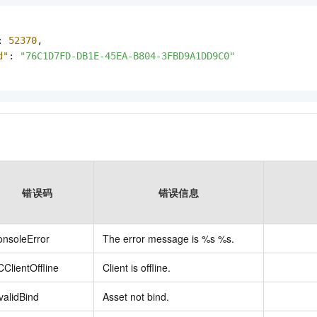
:
52370
,
d"
:
"76C1D7FD-DB1E-45EA-B804-3FBD9A1DD9C0"
错误码
错误信息
nsoleError
The error message is %s %s.
ClientOffline
Client is offline.
validBind
Asset not bind.