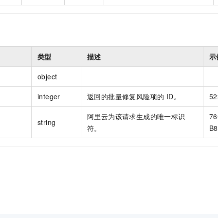
类型
描述
示
object
integer
返回的批量修复风险项的 ID。
52
阿里云为该请求生成的唯一标识
76
string
符。
B8