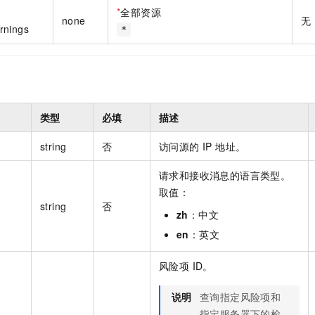
一个 AI 助手
即刻拥有 DeepSeek-R1 满血版
超强辅助，Bol
*
全部资源
none
无
在企业官网、通讯软件中为客户提供 AI 客服
多种方案随心选，轻松解锁专属 DeepSeek
rnings
*
类型
必填
描述
string
否
访问源的 IP 地址。
请求和接收消息的语言类型。
取值：
string
否
zh
：中文
en
：英文
风险项 ID。
说明
查询指定风险项和
指定服务器下的检