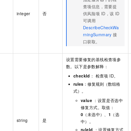
查项信息，需要提
integer
否
供风险项 ID，该 ID
可调用
DescribeCheckWa
rningSummary
接
口获取。
设置需要修复的基线检查项参
数。以下是参数解释：
checkId
： 检查项 ID。
rules
：修复规则（数组格
式）。
value
：设置是否选中
修复方式。取值：
0
（未选中）、
1
（选
string
是
中）。
ruleId
：设置修复方式