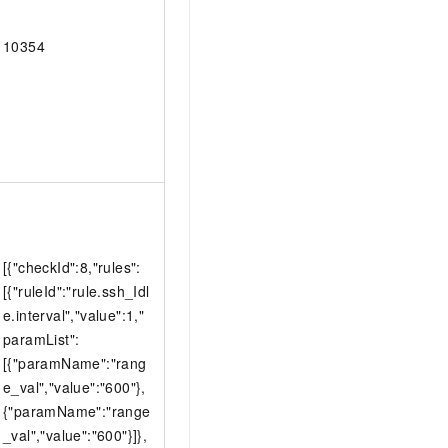
10354
[{"checkId":8,"rules":
[{"ruleId":"rule.ssh_Idl
e.interval","value":1,"
paramList":
[{"paramName":"rang
e_val","value":"600"},
{"paramName":"range
_val","value":"600"}]},