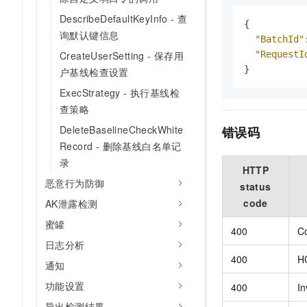
DescribeDefaultKeyInfo - 查
{
询默认键信息
"BatchId"
"RequestI
CreateUserSetting - 保存用
}
户基线检查设置
ExecStrategy - 执行基线检
查策略
DeleteBaselineCheckWhite
错误码
Record - 删除基线白名单记
录
HTTP
恶意行为防御
status
code
AK泄露检测
蜜罐
400
Co
日志分析
400
HC
通知
功能设置
400
In
导出检测结果