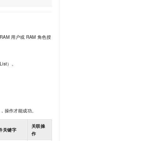
文戏情感细腻自然，动作戏激烈拳拳到肉，实现更强表演能力
支持中英文自由切换，具备更强的噪声鲁棒性
云聚AI 严选权益
SSL 证书
，一键激活高效办公新体验
精选AI产品，从模型到应用全链提效
堡垒机
AI 用量加速计划
应用
防火墙
、识别商机，让客服更高效、服务更出色。
新老同享，达量后返
RAM
用户或
RAM
角色授
千问办公
主机安全
NEW
的智能体编程平台
一站式AI生产力平台
AI 应用及服务市场
伶鹊
ist）。
企业级人与Agent协作平台，接入和调度多个数字员工
智能客服平台，对话机器人、对话分析、智能外呼
AI 应用
大模型服务平台百炼 - 全妙
大模型
应用创作平台
多模态内容创作工具，已接入 DeepSeek
自然语言处理
数据标注
限，操作才能成功。
机器学习
息提取
与 AI 智能体进行实时音视频通话
关联操
件关键字
从文本、图片、视频中提取结构化的属性信息
构建支持视频理解的 AI 音视频实时通话应用
作