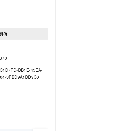
例值
370
C1D7FD-DB1E-45EA-
04-3FBD9A1DD9C0