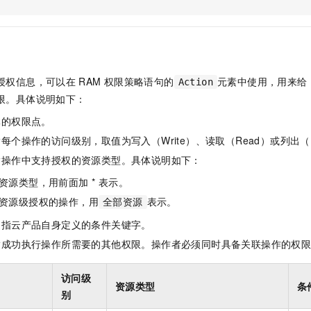
服务生态伙伴
视觉 Coding、空间感知、多模态思考等全面升级
1M上下文，专为长程任务能力而生
云工开物
企业应用
Night Plan 支持 Qwen 3.8-Max
AI 办公
NEW
Red Hat
30+ 款产品免费体验
夜间 5 折，Qwen/Meoo/TokenPlan 客户专享
AI智能应用
科研合作
ERP
堂（旗舰版）
SUSE
智能客服
AI 应用构建
大模型原生
CRM
2个月
自动承接线索
授权信息，可以在
RAM
权限策略语句的
元素中使用，用来给
Action
建站小程序
Qoder
大模型服务平台百炼-应用模版
OA 办公系统
HOT
NEW
限。具体说明如下：
面向真实软件
个人版上线、团队版降价；千问3.8-Max首发发尝鲜
丰富多元化的应用模版和解决方案
力提升
财税管理
模板建站
体的权限点。
万有无界
大模型服务平台百炼-智能体
400电话
定制建站
每个操作的访问级别，取值为写入（Write）、读取（Read）或列出（L
的模型效果
灵活可视化地构建企业级 Agent
指操作中支持授权的资源类型。具体说明如下：
方案
广告营销
模板小程序
秒悟
人工智能平台 PAI
资源类型，用前面加 * 表示。
定制小程序
云端极速 AI 
新一代 AI 视频生成模型，深度适配广告营销等场景
AI Native 的算法工程平台，一站式完成建模、训练、推理服务部署
资源级授权的操作，用
表示。
全部资源
APP 开发
是指云产品自身定义的条件关键字。
建站系统
指成功执行操作所需要的其他权限。操作者必须同时具备关联操作的权
AI 应用
10分钟微调：让0.6B模型媲美235B模型
多模态数据信
访问级
资源类型
条
依托云原生高可用架构,实现Dify私有化部署
用1%尺寸在特定领域达到大模型90%以上效果
别