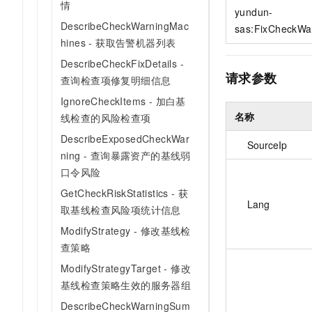
情
10 分钟在聊天系统中增加
yundun-
专有云
DescribeCheckWarningMac
sas:FixCheckWa
hines - 获取告警机器列表
DescribeCheckFixDetails -
请求参数
查询检查项修复明细信息
IgnoreCheckItems - 加白基
名称
线检查的风险检查项
DescribeExposedCheckWar
SourceIp
ning - 查询暴露资产的基线弱
口令风险
GetCheckRiskStatistics - 获
Lang
取基线检查风险项统计信息
ModifyStrategy - 修改基线检
查策略
ModifyStrategyTarget - 修改
基线检查策略生效的服务器组
DescribeCheckWarningSum