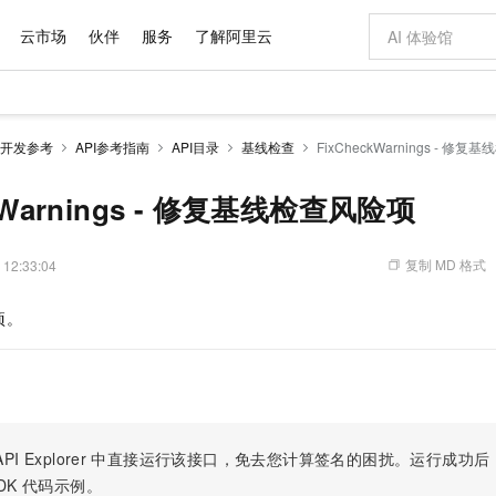
云市场
伙伴
服务
了解阿里云
AI 特惠
数据与 API
成为产品伙伴
企业增值服务
最佳实践
价格计算器
AI 场景体
基础软件
产品伙伴合
阿里云认证
市场活动
配置报价
大模型
开发参考
API参考指南
API目录
基线检查
FixCheckWarnings - 修
自助选配和估算价格
步到位
域名与网站
智启 AI 普惠权益
产品生态集成认证中心
企业支持计划
云上春晚
Qwen Audio：打造专属 AI 语音助手
千问官方 MaaS 平台，为开发者和 Agent 而生，新用户赠送 1 亿 + tokens 额度
云服务器 EC
一句话生成原生
AI Coding
阿里云Maa
2026 阿里云
为企业打
数据集
Windows
大模型认证
模型
NEW
NEW
格式还原
值低价云产品抢先购
提供智能易用的域名与建站服务
至高享 1亿+免费 tokens，加速 Al 应用落地
Qwen-Audio-3.0-Realtime 端到端实时语音角色扮演
安全可靠、弹
输入一句话想法,
智能编程，一键
ckWarnings - 修复基线检查风险项
产品生态伙伴
专家技术服务
云上奥运之旅
弹性计算合作
阿里云中企出
手机三要素
宝塔 Linux
全部认证
价格优势
开源旗舰模型
对象存储 OSS
即刻拥有 DeepSeek-V4-Pro
阿里云 OPC 创新助力计划
云数据库 RD
一键部署幻兽
AI 电商营销
产品生态伙伴工作台
企业增值服务台
云栖战略参考
云存储合作计
云栖大会
身份实名认证
CentOS
训练营
推动算力普惠，释放技术红利
的大模型服务
最高返9万
真正可用的 1M 上下文,一次完成代码全链路开发
轻松解锁专属 DeepSeek-V4-Pro
至高百万元 Token 补贴，加速一人公司成长
稳定、安全、高性价比、高性能的云存储服务
一键购买专属
从图文生成到
复制 MD 格式
 12:33:04
云上的中国
数据库合作计
活动全景
短信
Docker
图片和
自进化智能体
人工智能平台 PAI
5 分钟轻松部署专属 QwenPaw
Token Plan 模型订阅计划
Qoder
高效搭建 AI
AI 广告创作
企业成长
大模型
NEW
HOT
信息公告
项。
看见新力量
云网络合作计
OCR 文字识别
JAVA
级电脑
越聪明
证享300元代金券
一站式AI开发、训练和推理服务
Qwen3.8-Max 首发尝鲜，限时加量 10 倍，夜间低至2折
从聊天伙伴进化为能主动干活的本地数字员工
面向真实软件
图文、视频一
Kimi-K3
HappyHors
NEW
魔搭 Mode
loud
服务实践
官网公告
Kimi 最新旗舰模型，长程编程与推理利器
让文字生成流
金融模力时刻
Salesforce O
版
发票查验
全能环境
Qoder CN
Claude Code + GStack 打造工程团队
千问办公，限时限量积分加倍
云原生数据库 P
低代码高效构
AI 建站
NEW
作计划
计划
创新中心
魔搭 ModelSc
健康状态
让AI从“聊天伙伴”进化为能干活的“数字员工”
覆盖公网/内网、递归/权威、移动APP等全场景解析服务
安装技能 GStack，拥有专属 AI 工程团队
你的AI工作搭子，覆盖日常办公高频场景
基于千问大模型等，支持代码智能生成、研发智能问答
0 代码专业建
客户案例
天气预报查询
操作系统
Deepseek-v4-pro
HappyHors
态合作计划
态智能体模型
旗舰 MoE 大模型，百万上下文与顶尖推理能力
图生视频，流
Compute
同享
容器服务 Kubernetes 版 ACK
万小智 AI 建站低至 15元/月
云防火墙
AI 短剧/漫剧
快递物流查询
WordPress
成为服务伙
高校合作
PI Explorer
中直接运行该接口，免去您计算签名的困扰。运行成功后，OpenA
式云数据仓库
点，立即开启云上创新
提供一站式管理容器应用的 K8s 服务
送.CN域名，送备案服务码
云原生的云上
AI助力短剧
GLM-5.2
Wan2.7-T
DK
代码示例。
Ubuntu