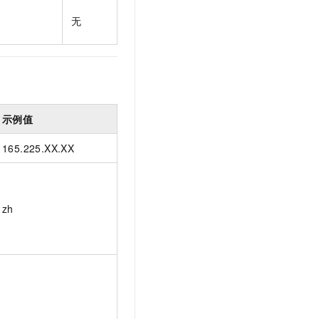
t.diy 一步搞定创意建站
构建大模型应用的安全防护体系
无
通过自然语言交互简化开发流程,全栈开发支持
通过阿里云安全产品对 AI 应用进行安全防护
示例值
165.225.XX.XX
zh