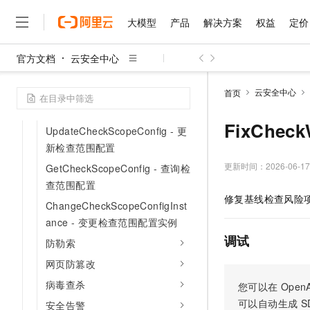
安全评分
大模型
产品
解决方案
权益
定价
暴露资产
容器管理
官方文档
云安全中心
容器可视化
大模型
产品
解决方案
权益
定价
云市场
伙伴
服务
了解阿里云
精选产品
精选解决方案
普惠上云
产品定价
精选商城
成为销售伙伴
售前咨询
为什么选择阿里云
千问AI平台
镜像安全扫描
云安全中心
首页
了解云产品的定价详情
大模型服务平台百炼
睿译宝，AI翻译排版一
普惠上云 官方力荐
分销伙伴
在线服务
网站建设
什么是云计算
大
云平台配置检查
大模型服务与应用平台
上传文档即自动完成翻译和
云服务器38元/年起，超
FixChe
UpdateCheckScopeConfig - 更
咨询伙伴
多端小程序
技术领先
云上成本管理
售后服务
新检查范围配置
千问大模型
GLM-5.2：长任务时代
官方推荐返现计划
大模型
大模型
精选产品
精选解决方案
Salesforce 国际版订阅
稳定可靠
管理和优化成本
多元化、高性能、安全可靠
推荐新用户得奖励，单订单
更新时间：
2026-06-17
GetCheckScopeConfig - 查询检
销售伙伴合作计划
自助服务
友盟天域
安全合规
人工智能与机器学习
AI
查范围配置
文本生成
无影云电脑
Hermes Agent，打造
云工开物
修复基线检查风险
无影生态合作计划
在线服务
ChangeCheckScopeConfigInst
观测云
分析师报告
随时随地安全接入的云上超
自主进化，持久记忆，越用
高校专属算力普惠，学生认
计算
互联网应用开发
Qwen3.8-Max
HOT
ance - 变更检查范围配置实例
Salesforce On Alibaba C
工单服务
智能体时代全能旗舰模型
Tuya 物联网平台阿里云
研究报告与白皮书
云解析DNS
快速拥有专属 OpenClaw
Consulting Partner 合
调试
大数据
容器
防勒索
免费试用
短信专区
蓝凌 OA
Qwen3.7-Plus
AI 大模型销售与服务生
网页防篡改
现代化应用
存储
天池大赛
能看、能想、能动手的多模
云原生大数据计算服务 Max
解决方案免费试用 新老
电子合同
病毒查杀
您可以在
OpenA
面向分析的企业级SaaS模
最高领取价值200元试用
安全
网络与CDN
AI 算法大赛
Qwen3-VL-Plus
可以自动生成
S
安全告警
畅捷通