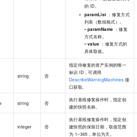
的 ID。
paramList
：修复方式
列表（数组格式）。
•
paramName
：修复
方式名称。
•
value
：修复方式的
具体取值。
指定待修复的资产实例的唯一
标识 ID，可调用
string
否
DescribeWarningMachines
接
口获取。
执行基线修复操作时，指定创
e
string
否
建的快照名称。
执行基线修复操作时，指定创
integer
否
建快照的保留日期，取值范围
为 1~365，单位为天。