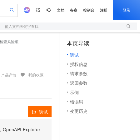
文档
备案
控制台
注册
登录
输入文档关键字查找
验
作计划
器
AI 活动
专业服务
服务伙伴合作计划
开发者社区
加入我们
服务平台百炼
阿里云 OPC 创新助力计划
复基线检查风险项
本页导读
（1）
一站式生成采购清单，支持单品或批量购买
S
可编辑精美 PPT 文稿
S产品伙伴计划（繁花）
峰会
造的大模型服务与应用开发平台
轻量应用服务器
Agency Agents：拥有专属领域专家
AI 生产力先锋
Al MaaS 服务伙伴赋能合作
域名
博文
Careers
至高可申请百万元
调试
性可伸缩的云计算服务
 轻松生成专业的 PPT
开启高性价比 AI 编程新体验
先锋实践拓展 AI 生产力的边界
快速构建应用程序和网站，即刻迈出上云第一步
多领域专家智能体,一键组建 AI 虚拟交付团队
Token 补贴，五大权
计划
海大会
伙伴信用分合作计划
商标
问答
社会招聘
授权信息
益加速 OPC 成功
S
帕鲁游戏服务器
数字证书管理服务（原SSL证书）
HappyHorse 打造一站式影视创作平台
飞天发布时刻
HOT
划
备案
电子书
校园招聘
请求参数
联机服务器，轻松开启游戏
视频创作，一键激活电商全链路生产力
全托管，含MySQL、PostgreSQL、SQL Server、MariaDB多引擎
实现全站HTTPS，呈现可信的WEB访问
所见，即是所愿
可视化编排打通从文字构思到成片全链路闭环
我的收藏
产品详情
更多支持
划
公司注册
镜像站
返回参数
视频生成
语音识别与合成
 智能体与工作流应用
短信服务
漫剧工坊：一站式动画创作平台
AI 实训营
合作伙伴培训与认证
示例
划
上云迁移
的智能体编程平台
站生成，高效打造优质广告素材
通过阿里云百炼高效搭建AI应用,助力高效开发
快速生产连贯的高质量长漫剧
从基础到进阶，Agent 创客手把手教你
国内短信简单易用，安全可靠，秒级触达，全球覆盖200+国家和地区。
e-1.1-T2V
Qwen3-TTS-Flash
lScope
我要反馈
查询合作伙伴
错误码
畅细腻的高质量视频
离线语音合成大模型，多语言方言自适应，低延迟高稳定
n Alibaba Cloud ISV 合作
代维服务
olarDB
建企业门户网站
大数据开发治理平台 DataWorks
10 分钟搭建微信、支付宝小程序
变更历史
调试
创新加速
ope
登录合作伙伴管理后台
我要建议
站，无忧落地极速上线
以可视化方式快速构建移动和 PC 门户网站
100%兼容MySQL、PostgreSQL，兼容Oracle，支持集中和分布式
高效部署网站，快速应用到小程序
Data Agent 驱动的一站式 Data+AI 开发治理平台
e-1.1-I2V
Cosyvoice-V3-Flash
安全
畅自然，细节丰富
高表现力语音合成大模型，语音克隆听感自然
我要投诉
上云场景组合购
伴
PI Explorer
边界网络安全防护产品
漫剧创作，剧本、分镜、视频高效生成
覆盖90%+业务场景，专享组合折扣价
2V
VPN
Fun-ASR