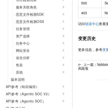
500
Se
服务关联角色
403
N
恶意文件检测SDK
恶意文件检测OSS
访问
错误中心
查看
任务管理
资产选择
变更历史
任务中心
更多信息，参考
变
网站安全
攻击分析
上一篇：
Valid
售卖
风险项
其他
版本说明
API参考（响应编排）
API参考（Agentic SOC V2）
API参考（Agentic SOC）