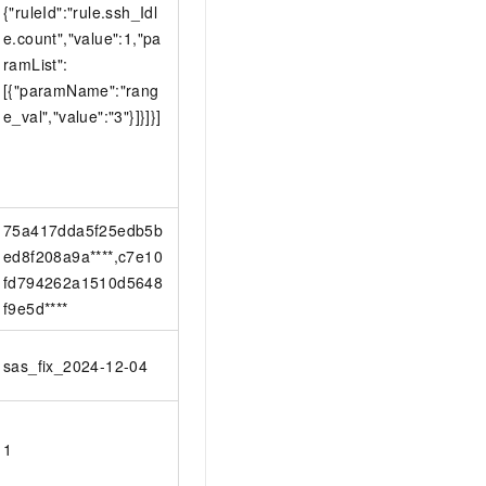
{"ruleId":"rule.ssh_Idl
e.count","value":1,"pa
ramList":
[{"paramName":"rang
e_val","value":"3"}]}]}]
75a417dda5f25edb5b
ed8f208a9a****,c7e10
fd794262a1510d5648
f9e5d****
sas_fix_2024-12-04
1