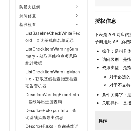
AI 产品 免费试用
网络
安全
云开发大赛
防暴力破解
Tableau 订阅
1亿+ 大模型 tokens 和 
漏洞修复
可观测
入门学习赛
中间件
AI空中课堂在线直播课
授权信息
140+云产品 免费试用
基线检查
大模型服务
上云与迁云
产品新客免费试用，最长1
数据库
ListBaselineCheckWhiteRec
下表是
API
对应的
生态解决方案
千问AI平台-Token Plan
ord - 查询基线白名单记录
企业出海
大模型ACA认证体验
予调用此
API
的权
大数据计算
助力企业全员 AI 认知与能
行业生态解决方案
ListCheckItemWarningSum
操作：是指具
政企业务
媒体服务
mary - 获取基线检查项风险
千问AI平台-模型体验
开发者生态解决方案
访问级别：是指
统计数据
在线体验全尺寸、多种模态
企业服务与云通信
资源类型：是
AI 开发和 AI 应用解决
ListCheckItemWarningMach
Happy 系列大模型
对于必选的
域名与网站
ine - 获取基线检查指定检查
对于不支持
项告警机器
终端用户计算
DescribeWarningExportInfo
条件关键字：
Serverless
- 基线导出进度查询
关联操作：是
大模型解决方案
DescribeHcExportInfo - 查
开发工具
快速部署 Dify，高效搭建 
询基线风险导出信息
操作
迁移与运维管理
DescribeRisks - 查询基线详