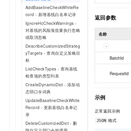
AddBaselineCheckWhiteRe
cord - 新增基线白名单记录
返回参数
IgnoreHcCheckWarnings -
对基线的风险项批量执行忽略
名称
或取消忽略
DescribeCustomizedStrateg
yTargets - 查询自定义策略目
BatchId
标
ListCheckTypes - 查询基线
RequestId
检查项的类型列表
CreateDynamicDict - 添加动
态弱口令词典
示例
UpdateBaselineCheckWhite
Record - 更新基线白名单记
正常返回示例
录
格式
JSON
DeleteCustomizedDict - 删
除自定义弱口令的调用