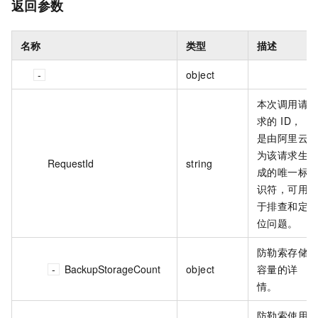
返回参数
名称
类型
描述
object
本次调用请
求的 ID，
是由阿里云
为该请求生
RequestId
string
成的唯一标
识符，可用
于排查和定
位问题。
防勒索存储
BackupStorageCount
object
容量的详
情。
防勒索使用