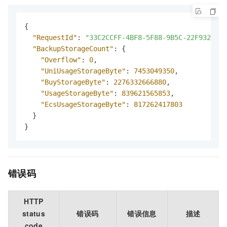
{
"RequestId"
:
"33C2CCFF-4BF8-5F88-9B5C-22F932F80E
"BackupStorageCount"
:
{
"Overflow"
:
0
,
"UniUsageStorageByte"
:
7453049350
,
"BuyStorageByte"
:
2276332666880
,
"UsageStorageByte"
:
839621565853
,
"EcsUsageStorageByte"
:
817262417803
}
}
错误码
HTTP
status
错误码
错误信息
描述
code