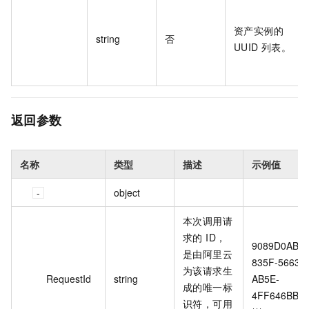
资产实例的
string
否
UUID 列表。
返回参数
名称
类型
描述
示例值
object
本次调用请
求的 ID，
9089D0AB-
是由阿里云
835F-5663-
为该请求生
RequestId
string
AB5E-
成的唯一标
4FF646BB*
识符，可用