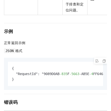
***
于排查和定
位问题。
示例
正常返回示例
格式
JSON
{

  "RequestId": "9089D0AB
-835
F
-5663
-AB5E
-4
FF646BB**
}
错误码