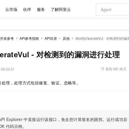
云市场
伙伴
服务
了解阿里云
AI 特惠
数据与 API
成为产品伙伴
企业增值服务
最佳实践
价格计算器
AI 场景体
基础软件
产品伙伴合
阿里云认证
市场活动
配置报价
大模型
开发参考
API参考指南
API目录
其他
ModifyOperateVul - 对检测到
自助选配和估算价格
新方式
域名与网站
睿译宝，AI翻译排版一步到位
智启 AI 普惠权益
产品生态集成认证中心
企业支持计划
云上春晚
千问官方 MaaS 平台，为开发者和 Agent 而生，新用户赠送 1 亿 + tokens 额度
云服务器 EC
Qwen Aud
AI Coding
阿里云Maa
2026 阿里云
为企业打
数据集
Windows
大模型认证
模型
NEW
NEW
交付可用成果
值低价云产品抢先购
提供智能易用的域名与建站服务
上传文档即自动完成翻译和格式还原
至高享 1亿+免费 tokens，加速 Al 应用落地
安全可靠、弹
智能编程，一键
OperateVul - 对检测到的漏洞进行处理
产品生态伙伴
专家技术服务
云上奥运之旅
弹性计算合作
阿里云中企出
手机三要素
宝塔 Linux
全部认证
价格优势
有专属领域专家
对象存储 OSS
GLM-5.2：长任务时代开源旗舰模型
阿里云 OPC 创新助力计划
云数据库 RD
即刻拥有 DeepS
AI 电商营销
产品生态伙伴工作台
企业增值服务台
云栖战略参考
云存储合作计
云栖大会
身份实名认证
CentOS
训练营
推动算力普惠，释放技术红利
的大模型服务
最高返9万
多领域专家智能体,一键组建 AI 虚拟交付团队
至高百万元 Token 补贴，加速一人公司成长
稳定、安全、高性价比、高性能的云存储服务
真正可用的 1M 上下文,一次完成代码全链路开发
轻松解锁专属 Dee
从图文生成到
复制 MD 格式
 06:34:31
云上的中国
数据库合作计
活动全景
短信
Docker
图片和
站式影视创作平台
人工智能平台 PAI
Hermes Agent，打造自进化智能体
Token Plan 模型订阅计划
Qoder
5 分钟轻松部署
AI 广告创作
企业成长
大模型
NEW
信息公告
行处理，处理方式包括修复、验证、忽略等。
看见新力量
云网络合作计
OCR 文字识别
JAVA
级电脑
证享300元代金券
可视化编排打通从文字构思到成片全链路闭环
一站式AI开发、训练和推理服务
自主进化，持久记忆，越用越聪明
Qwen3.8-Max 首发尝鲜，限时加量 10 倍，夜间低至2折
面向真实软件
图文、视频一
Kimi-K3
HappyHors
NEW
魔搭 Mode
loud
服务实践
官网公告
Kimi 最新旗舰模型，长程编程与推理利器
让文字生成流
金融模力时刻
Salesforce O
版
发票查验
全能环境
Qoder CN
Claude Code + GStack 打造工程团队
千问办公，限时限量积分加倍
云原生数据库 P
低代码高效构
AI 建站
NEW
作计划
计划
创新中心
魔搭 ModelSc
健康状态
让AI从“聊天伙伴”进化为能干活的“数字员工”
覆盖公网/内网、递归/权威、移动APP等全场景解析服务
安装技能 GStack，拥有专属 AI 工程团队
你的AI工作搭子，覆盖日常办公高频场景
基于千问大模型等，支持代码智能生成、研发智能问答
0 代码专业建
客户案例
天气预报查询
操作系统
Deepseek-v4-pro
HappyHors
态合作计划
态智能体模型
旗舰 MoE 大模型，百万上下文与顶尖推理能力
图生视频，流
Compute
同享
容器服务 Kubernetes 版 ACK
万小智 AI 建站低至 15元/月
云防火墙
AI 短剧/漫剧
快递物流查询
WordPress
成为服务伙
高校合作
PI Explorer
中直接运行该接口，免去您计算签名的困扰。运行成功后，OpenA
式云数据仓库
点，立即开启云上创新
提供一站式管理容器应用的 K8s 服务
送.CN域名，送备案服务码
云原生的云上
AI助力短剧
GLM-5.2
Wan2.7-T
DK
代码示例。
Ubuntu