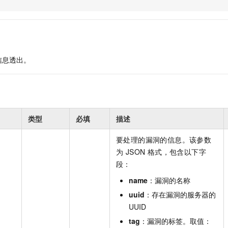
服务生态伙伴
视觉 Coding、空间感知、多模态思考等全面升级
1M上下文，专为长程任务能力而生
云工开物
企业应用
Night Plan 支持 Qwen 3.8-Max
AI 办公
NEW
Red Hat
30+ 款产品免费体验
夜间 5 折，Qwen/Meoo/TokenPlan 客户专享
AI智能应用
科研合作
ERP
堂（旗舰版）
SUSE
智能客服
AI 应用构建
大模型原生
CRM
2个月
自动承接线索
信息透出。
建站小程序
Qoder
大模型服务平台百炼-应用模版
OA 办公系统
HOT
NEW
面向真实软件
个人版上线、团队版降价；千问3.8-Max首发发尝鲜
丰富多元化的应用模版和解决方案
力提升
财税管理
模板建站
万有无界
大模型服务平台百炼-智能体
400电话
定制建站
的模型效果
灵活可视化地构建企业级 Agent
类型
必填
描述
方案
广告营销
模板小程序
秒悟
人工智能平台 PAI
定制小程序
要处理的漏洞的信息。该参数
云端极速 AI 
新一代 AI 视频生成模型，深度适配广告营销等场景
AI Native 的算法工程平台，一站式完成建模、训练、推理服务部署
为 JSON 格式，包含以下字
APP 开发
段：
建站系统
name
：漏洞的名称
uuid
：存在漏洞的服务器的
AI 应用
10分钟微调：让0.6B模型媲美235B模型
多模态数据信
UUID
依托云原生高可用架构,实现Dify私有化部署
用1%尺寸在特定领域达到大模型90%以上效果
tag
：漏洞的标签。取值：