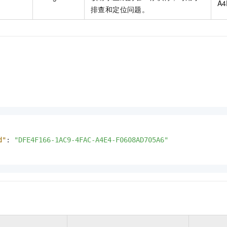
A4
排查和定位问题。
d"
:
"DFE4F166-1AC9-4FAC-A4E4-F0608AD705A6"