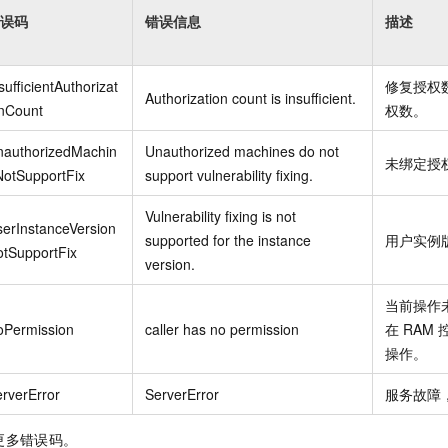
误码
错误信息
描述
sufficientAuthorizat
修复授权
Authorization count is insufficient.
onCount
权数。
nauthorizedMachin
Unauthorized machines do not
未绑定授
NotSupportFix
support vulnerability fixing.
Vulnerability fixing is not
erInstanceVersion
supported for the instance
用户实例
tSupportFix
version.
当前操作
oPermission
caller has no permission
在
RAM
操作。
rverError
ServerError
服务故障
更多错误码。