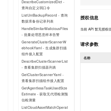
DescribeCustomizedDict -
AI 产品 免费试用
网络
安全
云开发大赛
查询自定义弱口令
Tableau 订阅
1亿+ 大模型 tokens 和 
可观测
入门学习赛
ListUniBackupRecord - 查询
中间件
AI空中课堂在线直播课
授权信息
140+云产品 免费试用
数据库备份记录列表
大模型服务
上云与迁云
产品新客免费试用，最长1
数据库
HandleSimilarMaliciousFiles
当前
API
暂无授权
生态解决方案
千问AI平台-Token Plan
企业出海
- 批量处理恶意样本告警
大模型ACA认证体验
大数据计算
助力企业全员 AI 认知与能
行业生态解决方案
GenerateClusterScannerW
请求参数
政企业务
媒体服务
千问AI平台-模型体验
ebhookYaml - 生成集群扫描
开发者生态解决方案
在线体验全尺寸、多种模态
组件接入配置
企业服务与云通信
名称
AI 开发和 AI 应用解决
DescribeClusterScannerList
Happy 系列大模型
域名与网站
- 查看集群扫描器列表
GetClusterScannerYaml -
终端用户计算
查看集群扫描组件接入配置
Serverless
大模型解决方案
GetAgentlessTaskUsedSize
Estimate - 获取无代理检测预
开发工具
快速部署 Dify，高效搭建 
估检测量
迁移与运维管理
ListCloudAssetMatchOperat