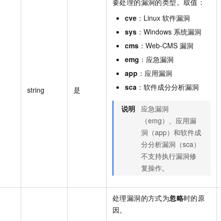
要处理的漏洞的类型。取值：
cve
：Linux 软件漏洞
sys
：Windows 系统漏洞
cms
：Web-CMS 漏洞
emg
：应急漏洞
app
：应用漏洞
sca
：软件成分分析漏洞
string
是
说明
应急漏洞
（emg）、应用漏
洞（app）和软件成
分分析漏洞（sca）
不支持执行漏洞修
复操作。
处理漏洞的方式为
忽略
时的原
因。