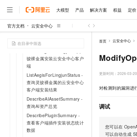
GetAttackPathEventDetail -
查询攻击路径事件详情
大模型
产品
解决方案
权益
定价
ListAttackPathEvent - 查询
攻击路径事件列表
官方文档
云安全中心
大模型
产品
解决方案
权益
定价
云市场
伙伴
服务
了解阿里云
精选产品
精选解决方案
普惠上云
产品定价
精选商城
成为销售伙伴
售前咨询
为什么选择阿里云
GetAttackPathEventStatistic
千问AI平台
云安全中心
首页
s - 查询攻击路径事件统计
了解云产品的定价详情
大模型服务平台百炼
千问办公，解锁你的工作
普惠上云 官方力荐
分销伙伴
在线服务
网站建设
什么是云计算
大
InstallAegisForLingjun - 灵
大模型服务与应用平台
企业级Agent产品，直接
云服务器38元/年起，超
Modify
咨询伙伴
骏裸金属安装云安全中心客户
多端小程序
技术领先
云上成本管理
售后服务
端
千问大模型
Agency Agents：拥
官方推荐返现计划
大模型
大模型
精选产品
精选解决方案
Salesforce 国际版订阅
稳定可靠
管理和优化成本
多元化、高性能、安全可靠
推荐新用户得奖励，单订单
更新时间：
2026-03-20
销售伙伴合作计划
ListAegisForLingjunStatus -
自助服务
友盟天域
安全合规
人工智能与机器学习
AI
文本生成
查询灵骏裸金属的云安全中心
无影云电脑
HappyHorse 打造一
云工开物
对检测到的漏洞进
无影生态合作计划
在线服务
客户端安装结果
观测云
分析师报告
随时随地安全接入的云上超
高校专属算力普惠，学生认
计算
互联网应用开发
Qwen3.8-Max
HOT
DescribeAIAssetSummary -
Salesforce On Alibaba C
工单服务
智能体时代全能旗舰模型
Tuya 物联网平台阿里云
研究报告与白皮书
云解析DNS
快速拥有专属 OpenClaw
Consulting Partner 合
调试
大数据
容器
查询AI资产总览
免费试用
短信专区
蓝凌 OA
Qwen3.7-Plus
DescribePluginSummary -
AI 大模型销售与服务生
现代化应用
存储
天池大赛
能看、能想、能动手的多模
查看客户端插件安装状态统计
云原生大数据计算服务 Max
解决方案免费试用 新老
电子合同
您可以在
OpenA
数据
面向分析的企业级SaaS模
最高领取价值200元试用
安全
网络与CDN
AI 算法大赛
Qwen3-VL-Plus
可以自动生成
S
畅捷通