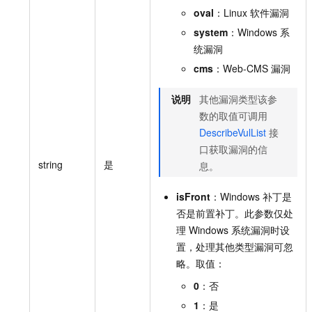
一个 AI 助手
即刻拥有 DeepSeek-R1 满血版
超强辅助，Bol
oval
：Linux 软件漏洞
在企业官网、通讯软件中为客户提供 AI 客服
多种方案随心选，轻松解锁专属 DeepSeek
system
：Windows 系
统漏洞
cms
：Web-CMS 漏洞
说明
其他漏洞类型该参
数的取值可调用
DescribeVulList
接
口获取漏洞的信
string
是
息。
isFront
：Windows 补丁是
否是前置补丁。此参数仅处
理 Windows 系统漏洞时设
置，处理其他类型漏洞可忽
略。取值：
0
：否
1
：是