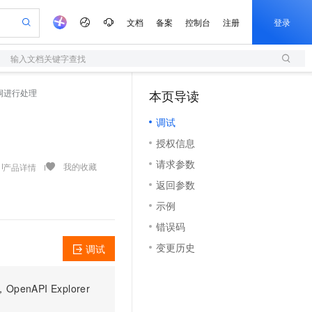
文档
备案
控制台
注册
登录
输入文档关键字查找
验
作计划
器
AI 活动
专业服务
服务伙伴合作计划
开发者社区
加入我们
服务平台百炼
阿里云 OPC 创新助力计划
的漏洞进行处理
本页导读
（1）
一站式生成采购清单，支持单品或批量购买
S
io：打造专属 AI 语音助手
S产品伙伴计划（繁花）
峰会
造的大模型服务与应用开发平台
轻量应用服务器
一句话生成原生可编辑精美 PPT 文稿
AI 生产力先锋
Al MaaS 服务伙伴赋能合作
域名
博文
Careers
至高可申请百万元
调试
性可伸缩的云计算服务
开启高性价比 AI 编程新体验
Qwen-Audio-3.0-Realtime 端到端实时语音角色扮演
输入一句话想法, 轻松生成专业的 PPT
先锋实践拓展 AI 生产力的边界
快速构建应用程序和网站，即刻迈出上云第一步
Token 补贴，五大权
计划
海大会
伙伴信用分合作计划
商标
问答
社会招聘
授权信息
益加速 OPC 成功
S
eek-V4-Pro
数字证书管理服务（原SSL证书）
一键部署幻兽帕鲁游戏服务器
飞天发布时刻
HOT
划
备案
电子书
校园招聘
请求参数
pSeek-V4-Pro
视频创作，一键激活电商全链路生产力
全托管，含MySQL、PostgreSQL、SQL Server、MariaDB多引擎
实现全站HTTPS，呈现可信的WEB访问
一键购买专属联机服务器，轻松开启游戏
所见，即是所愿
我的收藏
产品详情
更多支持
划
公司注册
镜像站
返回参数
视频生成
语音识别与合成
专属 QwenPaw
短信服务
漫剧工坊：一站式动画创作平台
AI 实训营
HOT
合作伙伴培训与认证
示例
划
上云迁移
的智能体编程平台
站生成，高效打造优质广告素材
从聊天伙伴进化为能主动干活的本地数字员工
快速生产连贯的高质量长漫剧
从基础到进阶，Agent 创客手把手教你
国内短信简单易用，安全可靠，秒级触达，全球覆盖200+国家和地区。
e-1.1-T2V
Qwen3-TTS-Flash
lScope
我要反馈
查询合作伙伴
错误码
畅细腻的高质量视频
离线语音合成大模型，多语言方言自适应，低延迟高稳定
n Alibaba Cloud ISV 合作
代维服务
olarDB
建企业门户网站
大数据开发治理平台 DataWorks
10 分钟搭建微信、支付宝小程序
变更历史
调试
创新加速
ope
登录合作伙伴管理后台
我要建议
站，无忧落地极速上线
以可视化方式快速构建移动和 PC 门户网站
100%兼容MySQL、PostgreSQL，兼容Oracle，支持集中和分布式
高效部署网站，快速应用到小程序
Data Agent 驱动的一站式 Data+AI 开发治理平台
e-1.1-I2V
Cosyvoice-V3-Flash
安全
畅自然，细节丰富
高表现力语音合成大模型，语音克隆听感自然
我要投诉
上云场景组合购
伴
PI Explorer
边界网络安全防护产品
漫剧创作，剧本、分镜、视频高效生成
覆盖90%+业务场景，专享组合折扣价
2V
VPN
Fun-ASR