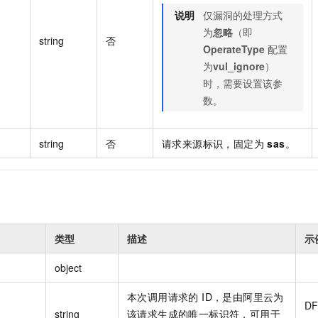
说明
仅漏洞的处理方式
为
忽略
（即
string
否
OperateType
配置
为
vul_ignore
）
时，需要设置该参
数。
string
否
请求来源标识，固定为
sas
。
类型
描述
示
object
本次调用请求的 ID，是由阿里云为
DF
string
该请求生成的唯一标识符，可用于