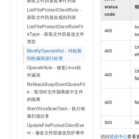
获取文件防篡改事件列表
status
错
ListFileProtectClientRule -
code
获取文件防篡改规则列表
ListFileProtectClientRuleFil
In
400
eType - 获取文件防篡改文件
i
类型
U
400
ModifyOperateVul - 对检测
e
到的漏洞进行处理
OperateVuls - 修复Linux软
Us
400
件漏洞
No
RollbackSuspEventQuaraFil
e - 取消对文件隔离箱中文件
的隔离
403
N
StartVirusScanTask - 执行病
毒扫描任务
500
Se
UpdateFileProtectClientEve
nt - 修改文件防篡改防护事件
访问
错误中心
查看