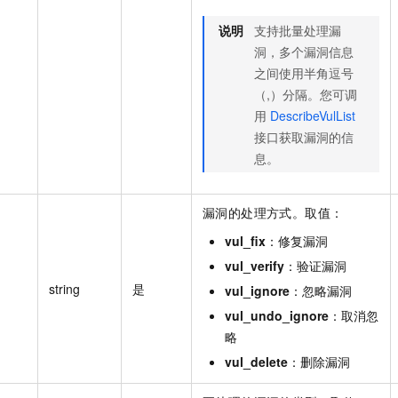
说明
支持批量处理漏
洞，多个漏洞信息
之间使用半角逗号
（,）分隔。您可调
用
DescribeVulList
接口获取漏洞的信
息。
漏洞的处理方式。取值：
vul_fix
：修复漏洞
vul_verify
：验证漏洞
string
是
vul_ignore
：忽略漏洞
vul_undo_ignore
：取消忽
略
vul_delete
：删除漏洞