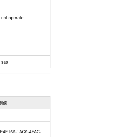
not operate
sas
例值
E4F166-1AC9-4FAC-