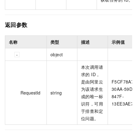
返回参数
名称
类型
描述
示例值
object
本次调用请
求的 ID，
是由阿里云
F5CF78A7-
为该请求生
30AA-59DB
RequestId
string
成的唯一标
847F-
识符，可用
13EE3AE7**
于排查和定
位问题。