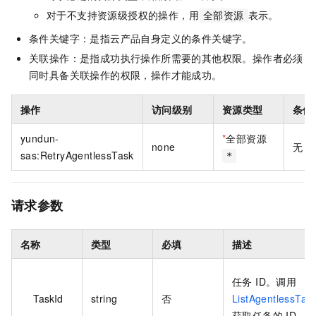
对于不支持资源级授权的操作，用
表示。
全部资源
条件关键字：是指云产品自身定义的条件关键字。
关联操作：是指成功执行操作所需要的其他权限。操作者必须
同时具备关联操作的权限，操作才能成功。
操作
访问级别
资源类型
条件
yundun-
*
全部资源
none
无
sas:RetryAgentlessTask
*
请求参数
名称
类型
必填
描述
任务 ID。调用
TaskId
string
否
ListAgentlessTas
获取任务的 ID。