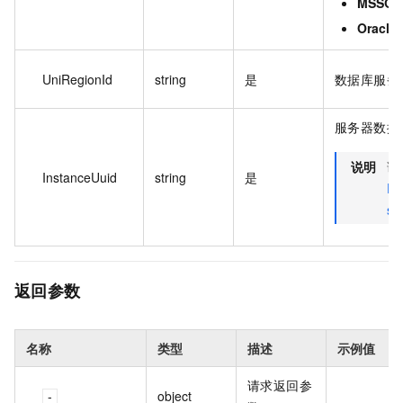
MSSQL
Oracle
UniRegionId
string
是
数据库服务
服务器数据
说明
调
InstanceUuid
string
是
De
se
返回参数
名称
类型
描述
示例值
请求返回参
object