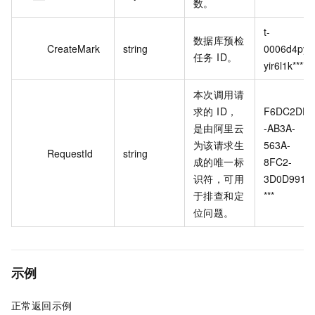
数。
t-
数据库预检
CreateMark
string
0006d4pyd
任务 ID。
yir6l1k****
本次调用请
求的 ID，
F6DC2DFF
是由阿里云
-AB3A-
为该请求生
563A-
RequestId
string
成的唯一标
8FC2-
识符，可用
3D0D991E
于排查和定
***
位问题。
示例
正常返回示例