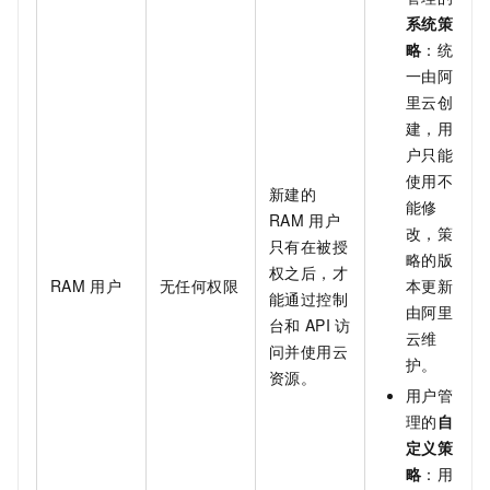
系统策
略
：统
一由阿
里云创
建，用
户只能
使用不
新建的
能修
RAM
用户
改，策
只有在被授
略的版
权之后，才
RAM
用户
无任何权限
本更新
能通过控制
由阿里
台和
API
访
云维
问并使用云
护。
资源。
用户管
理的
自
定义策
略
：用