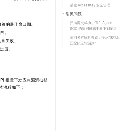
文戏情感细腻自然，动作戏激烈拳拳到肉，实现更强表演能力
支持中英文自由切换，具备更强的噪声鲁棒性
云聚AI 严选权益
强化 AccessKey 安全管理
SSL 证书
，一键激活高效办公新体验
精选AI产品，从模型到应用全链提效
常见问题
堡垒机
AI 用量加速计划
扫描提交成功，但在 Agentic
收敛的最佳窗口期。
应用
防火墙
SOC 的漏洞日志中看不到记录
、识别商机，让客服更高效、服务更出色。
新老同享，达量后返
范围。
漏洞名称解析失败，提示"未找到
千问办公
主机安全
NEW
批量失败。
匹配的应急漏洞"
的智能体编程平台
一站式AI生产力平台
置进度。
AI 应用及服务市场
伶鹊
企业级人与Agent协作平台，接入和调度多个数字员工
智能客服平台，对话机器人、对话分析、智能外呼
AI 应用
大模型服务平台百炼 - 全妙
大模型
PI 批量下发应急漏洞扫描
应用创作平台
多模态内容创作工具，已接入 DeepSeek
整体流程如下：
自然语言处理
数据标注
机器学习
息提取
与 AI 智能体进行实时音视频通话
从文本、图片、视频中提取结构化的属性信息
构建支持视频理解的 AI 音视频实时通话应用