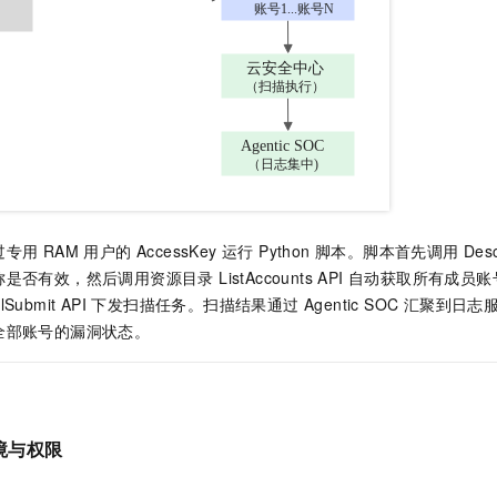
一个 AI 助手
即刻拥有 DeepSeek-R1 满血版
超强辅助，Bol
在企业官网、通讯软件中为客户提供 AI 客服
多种方案随心选，轻松解锁专属 DeepSeek
RAM 用户的 AccessKey 运行 Python 脚本。脚本首先调用 Describe
否有效，然后调用资源目录 ListAccounts API 自动获取所有成
gVulSubmit API 下发扫描任务。扫描结果通过 Agentic SOC 汇聚
全部账号的漏洞状态。
境与权限