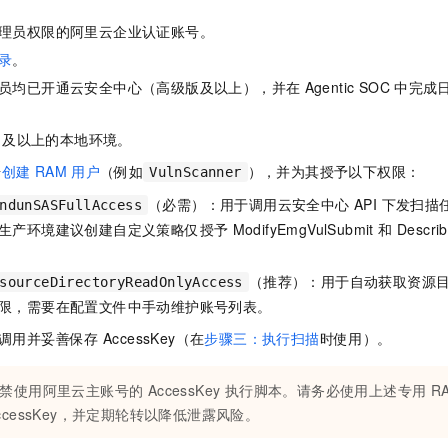
理员权限的阿里云企业认证账号。
录
。
员均已开通云安全中心（高级版及以上），并在
Agentic SOC
中完成
及以上的本地环境。
号
创建
RAM
用户
（例如
），并为其授予以下权限：
VulnScanner
（必需）：用于调用云安全中心 API 下发扫
ndunSASFullAccess
生产环境建议创建自定义策略仅授予
ModifyEmgVulSubmit 和 Desc
（推荐）：用于自动获取资源
sourceDirectoryReadOnlyAccess
限，需要在配置文件中手动维护账号列表。
调用并妥善保存
AccessKey（在
步骤三：执行扫描
时使用）。
禁使用阿里云主账号的 AccessKey 执行脚本。请务必使用上述专用 R
ccessKey，并定期轮转以降低泄露风险。