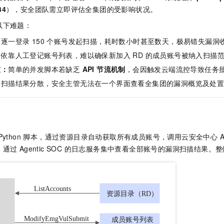
服务生态伙伴
视觉 Coding、空间感知、多模态思考等全面升级
1M上下文，专为长程任务能力而生
云工开物
企业应用
Night Plan 支持 Qwen 3.8-Max
AI 办公
NEW
34
），安全团队需立即评估全集团的受影响状况。
Red Hat
30+ 款产品免费体验
夜间 5 折，Qwen/Meoo/TokenPlan 客户专享
AI智能应用
科研合作
以下难题：
ERP
堂（旗舰版）
SUSE
智能客服
：
逐一登录 150 个账号发起扫描，耗时数小时甚至数天，极易错失漏洞
AI 应用构建
大模型原生
CRM
2个月
自动承接线索
：
依靠人工登记账号列表，难以确保新加入 RD 的成员账号被纳入扫描
建站小程序
Qoder
大模型服务平台百炼-应用模版
OA 办公系统
HOT
NEW
槛：
简单的并发脚本若缺乏
API 节流机制
，会因触发云端流控导致任务
面向真实软件
个人版上线、团队版降价；千问3.8-Max首发发尝鲜
丰富多元化的应用模版和解决方案
力提升
财税管理
模板建站
：
扫描结果分散，安全主管无法在一个界面查看全集团的漏洞概览及处
万有无界
大模型服务平台百炼-智能体
400电话
定制建站
的模型效果
灵活可视化地构建企业级 Agent
方案
广告营销
模板小程序
秒悟
人工智能平台 PAI
Python 脚本，通过资源目录自动获取所有成员账号，调用云安全中心 A
定制小程序
云端极速 AI 
新一代 AI 视频生成模型，深度适配广告营销等场景
AI Native 的算法工程平台，一站式完成建模、训练、推理服务部署
通过 Agentic SOC 的日志服务集中查看全部账号的漏洞扫描结果。
APP 开发
建站系统
AI 应用
10分钟微调：让0.6B模型媲美235B模型
多模态数据信
依托云原生高可用架构,实现Dify私有化部署
用1%尺寸在特定领域达到大模型90%以上效果