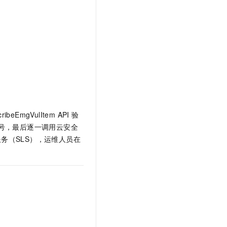
t.diy 一步搞定创意建站
构建大模型应用的安全防护体系
通过自然语言交互简化开发流程,全栈开发支持
通过阿里云安全产品对 AI 应用进行安全防护
EmgVulItem API 验
员账号，最后逐一调用云安全
到日志服务（SLS），运维人员在