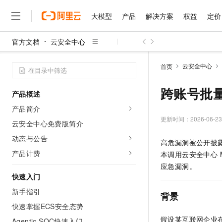
大模型
产品
解决方案
权益
定价
官方文档
云安全中心
大模型
产品
解决方案
权益
定价
云市场
伙伴
服务
了解阿里云
精选产品
精选解决方案
普惠上云
产品定价
精选商城
成为销售伙伴
售前咨询
为什么选择阿里云
千问AI平台
云安全中心
首页
了解云产品的定价详情
大模型服务平台百炼
千问办公，解锁你的工作
普惠上云 官方力荐
分销伙伴
在线服务
网站建设
什么是云计算
大
大模型服务与应用平台
企业级Agent产品，直接
云服务器38元/年起，超
跨账号批
产品概述
咨询伙伴
多端小程序
技术领先
云上成本管理
售后服务
千问大模型
Agency Agents：拥
官方推荐返现计划
大模型
产品简介
大模型
精选产品
精选解决方案
Salesforce 国际版订阅
稳定可靠
管理和优化成本
多元化、高性能、安全可靠
推荐新用户得奖励，单订单
更新时间：
2026-06-23
销售伙伴合作计划
云安全中心免费版简介
自助服务
友盟天域
安全合规
人工智能与机器学习
AI
文本生成
无影云电脑
HappyHorse 打造一
云工开物
动态与公告
高危漏洞被公开披露
无影生态合作计划
在线服务
观测云
分析师报告
随时随地安全接入的云上超
高校专属算力普惠，学生认
计算
互联网应用开发
产品计费
Qwen3.8-Max
本调用云安全中心 M
HOT
Salesforce On Alibaba C
工单服务
智能体时代全能旗舰模型
Tuya 物联网平台阿里云
研究报告与白皮书
应急漏洞。
云解析DNS
快速拥有专属 OpenClaw
Consulting Partner 合
大数据
容器
快速入门
免费试用
短信专区
蓝凌 OA
Qwen3.7-Plus
AI 大模型销售与服务生
新手指引
现代化应用
存储
天池大赛
背景
能看、能想、能动手的多模
云原生大数据计算服务 Max
解决方案免费试用 新老
电子合同
快速掌握ECS安全态势
面向分析的企业级SaaS模
最高领取价值200元试用
安全
网络与CDN
AI 算法大赛
Qwen3-VL-Plus
假设某互联网企业在资
畅捷通
Agentic SOC快速入门