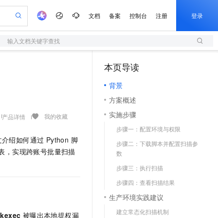
文档
备案
控制台
注册
登录
输入文档关键字查找
验
作计划
器
AI 活动
专业服务
服务伙伴合作计划
开发者社区
加入我们
服务平台百炼
阿里云 OPC 创新助力计划
本页导读
（1）
一站式生成采购清单，支持单品或批量购买
S
io：打造专属 AI 语音助手
S产品伙伴计划（繁花）
峰会
造的大模型服务与应用开发平台
轻量应用服务器
一句话生成原生可编辑精美 PPT 文稿
AI 生产力先锋
Al MaaS 服务伙伴赋能合作
域名
博文
Careers
至高可申请百万元
背景
性可伸缩的云计算服务
开启高性价比 AI 编程新体验
Qwen-Audio-3.0-Realtime 端到端实时语音角色扮演
输入一句话想法, 轻松生成专业的 PPT
先锋实践拓展 AI 生产力的边界
快速构建应用程序和网站，即刻迈出上云第一步
Token 补贴，五大权
计划
海大会
伙伴信用分合作计划
商标
问答
社会招聘
方案概述
益加速 OPC 成功
S
eek-V4-Pro
数字证书管理服务（原SSL证书）
一键部署幻兽帕鲁游戏服务器
飞天发布时刻
HOT
划
备案
电子书
校园招聘
实施步骤
pSeek-V4-Pro
视频创作，一键激活电商全链路生产力
全托管，含MySQL、PostgreSQL、SQL Server、MariaDB多引擎
实现全站HTTPS，呈现可信的WEB访问
一键购买专属联机服务器，轻松开启游戏
所见，即是所愿
我的收藏
产品详情
更多支持
划
公司注册
镜像站
步骤一：配置环境与权限
视频生成
语音识别与合成
专属 QwenPaw
短信服务
漫剧工坊：一站式动画创作平台
AI 实训营
HOT
如何通过 Python 脚
合作伙伴培训与认证
步骤二：下载脚本并配置扫描参
划
上云迁移
的智能体编程平台
站生成，高效打造优质广告素材
从聊天伙伴进化为能主动干活的本地数字员工
快速生产连贯的高质量长漫剧
从基础到进阶，Agent 创客手把手教你
国内短信简单易用，安全可靠，秒级触达，全球覆盖200+国家和地区。
e-1.1-T2V
Qwen3-TTS-Flash
账号列表，实现跨账号批量扫描
lScope
数
我要反馈
查询合作伙伴
畅细腻的高质量视频
离线语音合成大模型，多语言方言自适应，低延迟高稳定
n Alibaba Cloud ISV 合作
代维服务
olarDB
建企业门户网站
大数据开发治理平台 DataWorks
10 分钟搭建微信、支付宝小程序
步骤三：执行扫描
创新加速
ope
登录合作伙伴管理后台
我要建议
站，无忧落地极速上线
以可视化方式快速构建移动和 PC 门户网站
100%兼容MySQL、PostgreSQL，兼容Oracle，支持集中和分布式
高效部署网站，快速应用到小程序
Data Agent 驱动的一站式 Data+AI 开发治理平台
e-1.1-I2V
Cosyvoice-V3-Flash
步骤四：查看扫描结果
安全
畅自然，细节丰富
高表现力语音合成大模型，语音克隆听感自然
我要投诉
上云场景组合购
生产环境实践建议
伴
边界网络安全防护产品
漫剧创作，剧本、分镜、视频高效生成
覆盖90%+业务场景，专享组合折扣价
2V
VPN
Fun-ASR
建立常态化扫描机制
pkexec
被曝出本地提权漏