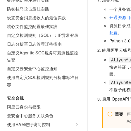
处理挖矿程序最佳实践
防御挂马攻击最佳实践
一个具备管
开通资源目
设置安全消息接收人的最佳实践
资源目录成
核心文件监控配置最佳实践
配置
。
自定义检测规则（SQL）：IP异常登录
Python 3.6
日志分析至日志管理迁移指南
使用阿里云账
自定义Agentic SOC服务可观测性监控
告警
AliyunYu
快速验证，
自定义云安全中心监控通知
限。
使用自定义SQL检测规则分析非标准日
AliyunRe
志
不授予此权
安全合规
启用
OpenAPI
阿里云身份与权限
重要
严
云安全中心服务关联角色
A
使用RAM进行访问控制