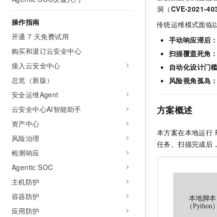
AI 产品 免费试用
网络
洞（
CVE-2021-40
安全
云开发大赛
Tableau 订阅
1亿+ 大模型 tokens 和 
操作指南
传统运维模式面临
可观测
入门学习赛
中间件
AI空中课堂在线直播课
开通 7 天免费试用
140+云产品 免费试用
手动响应滞后
大模型服务
上云与迁云
产品新客免费试用，最长1
数据库
购买和退订云安全中心
扫描覆盖死角
生态解决方案
千问AI平台-Token Plan
接入云安全中心
企业出海
自动化设计门
大模型ACA认证体验
大数据计算
助力企业全员 AI 认知与能
总览（新版）
行业生态解决方案
风险视角孤岛
政企业务
媒体服务
千问AI平台-模型体验
安全运维Agent
开发者生态解决方案
在线体验全尺寸、多种模态
方案概述
云安全中心AI智能助手
企业服务与云通信
AI 开发和 AI 应用解决
Happy 系列大模型
资产中心
域名与网站
本方案在本地运行 
风险治理
任务。扫描完成后，
终端用户计算
检测响应
Agentic SOC
Serverless
大模型解决方案
主机防护
开发工具
快速部署 Dify，高效搭建 
容器防护
迁移与运维管理
应用防护