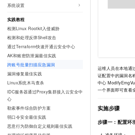
10 分钟在聊天系统中增加
系统设置
专有云
实践教程
检测Linux Rootkit入侵威胁
检测和处理反弹Shell攻击
通过Terraform快速开通云安全中心
AK和账密防泄漏最佳实践
跨账号批量扫描应急漏洞
运维人员在本地通过专用 
漏洞修复最佳实践
证配置中的漏洞名称是
Linux系统木马查杀
中心 ModifyEm
一个界面即可查看
IDC服务器通过Proxy集群接入云安全中
心
实施步骤
勒索事件综合防护方案
弱口令安全最佳实践
步骤一：配置环
恶意行为防御自定义规则最佳实践
准备环境：