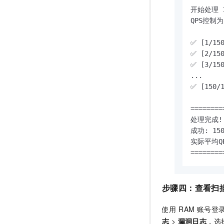
开始处理 1
QPS控制为
✅ [1/15
✅ [2/15
✅ [3/15
...

✅ [150/
========
处理完成! 
成功: 150
实际平均QPS
========
步骤四：查看扫
使用 RAM 账号登
志
>
漏洞日志
，选