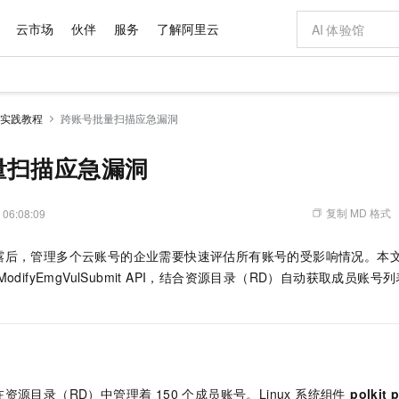
云市场
伙伴
服务
了解阿里云
AI 特惠
数据与 API
成为产品伙伴
企业增值服务
最佳实践
价格计算器
AI 场景体
基础软件
产品伙伴合
阿里云认证
市场活动
配置报价
大模型
实践教程
跨账号批量扫描应急漏洞
自助选配和估算价格
新方式
域名与网站
睿译宝，AI翻译排版一步到位
智启 AI 普惠权益
产品生态集成认证中心
企业支持计划
云上春晚
千问官方 MaaS 平台，为开发者和 Agent 而生，新用户赠送 1 亿 + tokens 额度
云服务器 EC
Qwen Aud
AI Coding
阿里云Maa
2026 阿里云
为企业打
数据集
Windows
大模型认证
模型
NEW
NEW
交付可用成果
值低价云产品抢先购
提供智能易用的域名与建站服务
上传文档即自动完成翻译和格式还原
至高享 1亿+免费 tokens，加速 Al 应用落地
安全可靠、弹
智能编程，一键
量扫描应急漏洞
产品生态伙伴
专家技术服务
云上奥运之旅
弹性计算合作
阿里云中企出
手机三要素
宝塔 Linux
全部认证
价格优势
有专属领域专家
对象存储 OSS
GLM-5.2：长任务时代开源旗舰模型
阿里云 OPC 创新助力计划
云数据库 RD
即刻拥有 DeepS
AI 电商营销
产品生态伙伴工作台
企业增值服务台
云栖战略参考
云存储合作计
云栖大会
身份实名认证
CentOS
训练营
推动算力普惠，释放技术红利
的大模型服务
最高返9万
多领域专家智能体,一键组建 AI 虚拟交付团队
至高百万元 Token 补贴，加速一人公司成长
稳定、安全、高性价比、高性能的云存储服务
真正可用的 1M 上下文,一次完成代码全链路开发
轻松解锁专属 Dee
从图文生成到
复制 MD 格式
 06:08:09
云上的中国
数据库合作计
活动全景
短信
Docker
图片和
站式影视创作平台
人工智能平台 PAI
Hermes Agent，打造自进化智能体
Token Plan 模型订阅计划
Qoder
5 分钟轻松部署
AI 广告创作
企业成长
大模型
NEW
信息公告
后，管理多个云账号的企业需要快速评估所有账号的受影响情况。本文介绍
看见新力量
云网络合作计
OCR 文字识别
JAVA
级电脑
证享300元代金券
可视化编排打通从文字构思到成片全链路闭环
一站式AI开发、训练和推理服务
自主进化，持久记忆，越用越聪明
Qwen3.8-Max 首发尝鲜，限时加量 10 倍，夜间低至2折
面向真实软件
图文、视频一
Kimi-K3
HappyHors
odifyEmgVulSubmit API，结合资源目录（RD）自动获取成员
NEW
魔搭 Mode
loud
服务实践
官网公告
Kimi 最新旗舰模型，长程编程与推理利器
让文字生成流
金融模力时刻
Salesforce O
版
发票查验
全能环境
Qoder CN
Claude Code + GStack 打造工程团队
千问办公，限时限量积分加倍
云原生数据库 P
低代码高效构
AI 建站
NEW
作计划
计划
创新中心
魔搭 ModelSc
健康状态
让AI从“聊天伙伴”进化为能干活的“数字员工”
覆盖公网/内网、递归/权威、移动APP等全场景解析服务
安装技能 GStack，拥有专属 AI 工程团队
你的AI工作搭子，覆盖日常办公高频场景
基于千问大模型等，支持代码智能生成、研发智能问答
0 代码专业建
客户案例
天气预报查询
操作系统
Deepseek-v4-pro
HappyHors
态合作计划
态智能体模型
旗舰 MoE 大模型，百万上下文与顶尖推理能力
图生视频，流
Compute
同享
容器服务 Kubernetes 版 ACK
万小智 AI 建站低至 15元/月
云防火墙
AI 短剧/漫剧
快递物流查询
WordPress
成为服务伙
高校合作
式云数据仓库
点，立即开启云上创新
提供一站式管理容器应用的 K8s 服务
送.CN域名，送备案服务码
云原生的云上
AI助力短剧
GLM-5.2
Wan2.7-T
源目录（RD）中管理着 150 个成员账号。Linux 系统组件
polkit 
Ubuntu