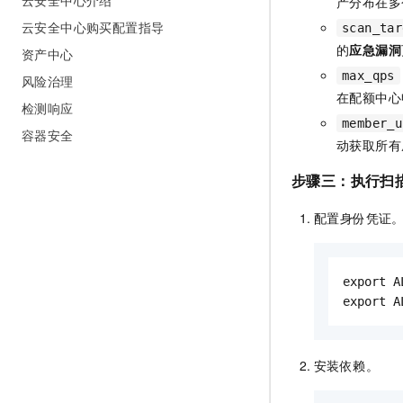
云安全中心介绍
产分布在多
云安全中心购买配置指导
scan_tar
的
应急漏洞
资产中心
max_qps
风险治理
在配额中心
检测响应
member_u
容器安全
动获取所有
步骤三：执行扫
配置身份凭证。将
export A
export A
安装依赖。