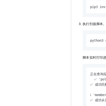
pip3 ins
执行扫描脚本
python3 
脚本实时打印
正在查询应
  ✅ 'po
✅ 成功匹配
ℹ️ 'me
✅ 成功从