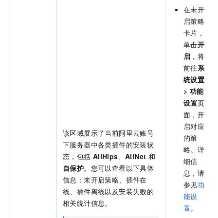
在未开
启策略
卡片，
单击
开
启
，将
前往
系
统设置
>
功能
设置
页
面，开
启对应
该区域展示了当前阿里云账号
的策
下服务器中各类插件的安装状
略。详
态，包括
AliHips
、
AliNet
和
细信
自保护
。您可以查看以下具体
息，请
信息：未开启策略、插件在
参见
功
线、插件离线以及安装失败的
能设
相关统计信息。
置
。