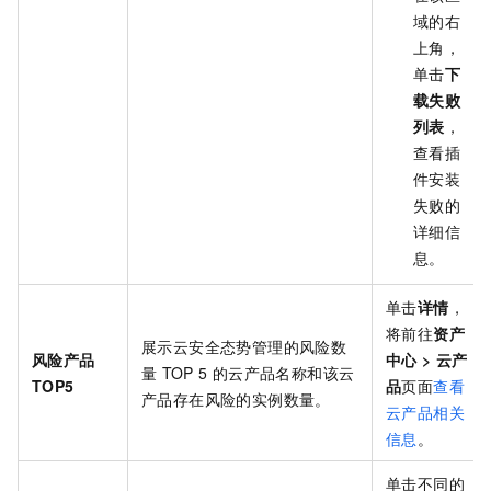
域的右
上角，
单击
下
载失败
列表
，
查看插
件安装
失败的
详细信
息。
单击
详情
，
将前往
资产
展示云安全态势管理的风险数
风险产品
中心
>
云产
量
TOP 5
的云产品名称和该云
TOP5
品
页面
查看
产品存在风险的实例数量。
云产品相关
信息
。
单击不同的