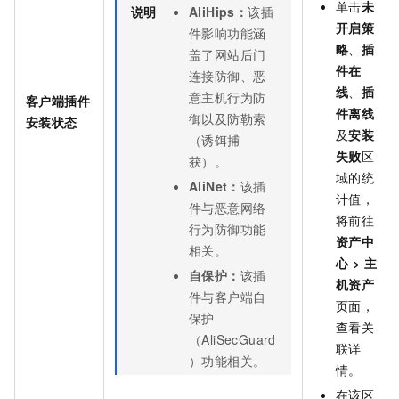
单击
未
说明
AliHips：
该插
开启策
件影响功能涵
略
、
插
盖了网站后门
件在
连接防御、恶
线
、
插
意主机行为防
客户端插件
件离线
御以及防勒索
安装状态
及
安装
（诱饵捕
失败
区
获）。
域的统
AliNet：
该插
计值，
件与恶意网络
将前往
行为防御功能
资产中
相关。
心
>
主
自保护：
该插
机资产
件与客户端自
页面，
保护
查看关
（AliSecGuard
联详
）功能相关。
情。
在该区