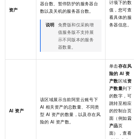
计项下的数
器台数、暂停防护的服务器台
资产
值，您可查
数以及关机的服务器台数。
看具体的服
说明
免费版和仅采购增
务器信息。
值服务版不支持展
示不同版本的服务
器数量。
单击
存在风
险的
AI
资
产数
区域
资
产数量
列下
的数字，可
该区域展示当前阿里云账号下
跳转至相应
AI
相关资产的总数量、不同类
AI 资产
的控制台页
型
AI
资产的数量，以及存在风
面（例如
云
险的
AI
资产数。
产品
页
面），查看