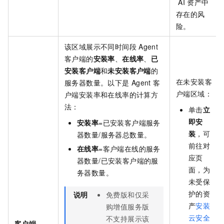
AI
资产中
存在的风
险。
该区域展示不同时间段
Agent
客户端的
安装率
、
在线率
、
已
安装客户端
和
未安装客户端
的
在未安装客
服务器数量。以下是
Agent
客
户端区域：
户端安装率和在线率的计算方
法：
单击
立
即安
安装率
=已安装客户端服务
装
，可
器数量/服务器总数量。
前往对
在线率
=客户端在线的服务
应页
器数量/已安装客户端的服
面，为
务器数量。
未受保
护的资
说明
免费版和仅采
产
安装
购增值服务版
云安全
不支持展示该
客户端