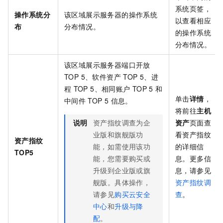
系统页签，
操作系统分
该区域展示服务器的操作系统
以查看相应
布
分布情况。
的操作系统
分布情况。
该区域展示服务器端口开放
TOP 5、软件资产
TOP 5、进
程
TOP 5、相同账户
TOP 5
和
单击
详情
，
中间件
TOP 5
信息。
将前往
主机
说明
资产指纹调查为企
资产
页面查
业版和旗舰版功
看资产指纹
资产指纹
能，如需使用该功
的详细信
TOP5
能，您需要购买或
息。更多信
升级到企业版或旗
息，请参见
舰版。具体操作，
资产指纹调
请参见
购买云安全
查
。
中心
和
升级与降
配
。