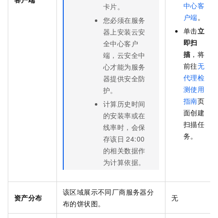
中心客
卡片。
户端
。
您必须在服务
单击
立
器上安装云安
即扫
全中心客户
描
，将
端，云安全中
前往
无
心才能为服务
代理检
器提供安全防
测使用
护。
指南
页
计算历史时间
面创建
的安装率或在
扫描任
线率时，会保
务。
存该日
24:00
的相关数据作
为计算依据。
该区域展示不同厂商服务器分
资产分布
无
布的饼状图。