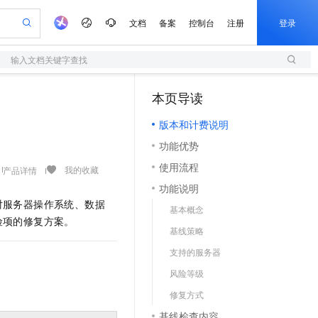
文档
备案
控制台
注册
登录
输入文档关键字查找
验
作计划
器
AI 活动
专业服务
服务伙伴合作计划
开发者社区
加入我们
服务平台百炼
阿里云 OPC 创新助力计划
本页导读
（1）
一站式生成采购清单，支持单品或批量购买
S
io：打造专属 AI 语音助手
S产品伙伴计划（繁花）
峰会
造的大模型服务与应用开发平台
轻量应用服务器
一句话生成原生可编辑精美 PPT 文稿
AI 生产力先锋
Al MaaS 服务伙伴赋能合作
域名
博文
Careers
至高可申请百万元
版本和计费说明
性可伸缩的云计算服务
开启高性价比 AI 编程新体验
Qwen-Audio-3.0-Realtime 端到端实时语音角色扮演
输入一句话想法, 轻松生成专业的 PPT
先锋实践拓展 AI 生产力的边界
快速构建应用程序和网站，即刻迈出上云第一步
Token 补贴，五大权
计划
海大会
伙伴信用分合作计划
商标
问答
社会招聘
功能优势
益加速 OPC 成功
S
eek-V4-Pro
数字证书管理服务（原SSL证书）
一键部署幻兽帕鲁游戏服务器
飞天发布时刻
HOT
划
备案
电子书
校园招聘
使用流程
pSeek-V4-Pro
视频创作，一键激活电商全链路生产力
全托管，含MySQL、PostgreSQL、SQL Server、MariaDB多引擎
实现全站HTTPS，呈现可信的WEB访问
一键购买专属联机服务器，轻松开启游戏
所见，即是所愿
我的收藏
产品详情
更多支持
划
公司注册
镜像站
功能说明
视频生成
语音识别与合成
专属 QwenPaw
短信服务
漫剧工坊：一站式动画创作平台
AI 实训营
HOT
对服务器操作系统、数据
合作伙伴培训与认证
基本概念
划
上云迁移
的智能体编程平台
站生成，高效打造优质广告素材
从聊天伙伴进化为能主动干活的本地数字员工
快速生产连贯的高质量长漫剧
从基础到进阶，Agent 创客手把手教你
国内短信简单易用，安全可靠，秒级触达，全球覆盖200+国家和地区。
e-1.1-T2V
Qwen3-TTS-Flash
险项的修复方案。
lScope
我要反馈
查询合作伙伴
基线策略
畅细腻的高质量视频
离线语音合成大模型，多语言方言自适应，低延迟高稳定
n Alibaba Cloud ISV 合作
代维服务
olarDB
建企业门户网站
大数据开发治理平台 DataWorks
10 分钟搭建微信、支付宝小程序
支持的服务器
创新加速
ope
登录合作伙伴管理后台
我要建议
站，无忧落地极速上线
以可视化方式快速构建移动和 PC 门户网站
100%兼容MySQL、PostgreSQL，兼容Oracle，支持集中和分布式
高效部署网站，快速应用到小程序
Data Agent 驱动的一站式 Data+AI 开发治理平台
e-1.1-I2V
Cosyvoice-V3-Flash
风险等级
安全
畅自然，细节丰富
高表现力语音合成大模型，语音克隆听感自然
我要投诉
上云场景组合购
伴
修复方式
边界网络安全防护产品
漫剧创作，剧本、分镜、视频高效生成
覆盖90%+业务场景，专享组合折扣价
2V
VPN
Fun-ASR
基线检查内容