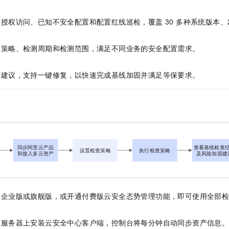
一个 AI 助手
即刻拥有 DeepSeek-R1 满血版
超强辅助，Bol
在企业官网、通讯软件中为客户提供 AI 客服
多种方案随心选，轻松解锁专属 DeepSeek
授权访问、已知不安全配置和配置红线巡检，覆盖 30 多种系统版本、
全策略、检测周期和检测范围，满足不同业务的安全配置需求。
复建议，支持一键修复，以快速完成基线加固并满足等保要求。
买企业版或旗舰版，或开通付费版云安全态势管理功能，即可使用全部
在服务器上安装云安全中心客户端，控制台将每分钟自动同步资产信息