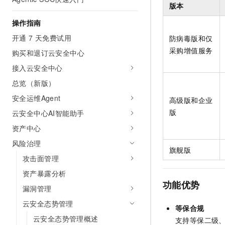
版本
AI 产品 免费试用
网络
安全
云开发大赛
Tableau 订阅
1亿+ 大模型 tokens 和 
操作指南
可观测
入门学习赛
中间件
AI空中课堂在线直播课
开通 7 天免费试用
防病毒版和仅
140+云产品 免费试用
大模型服务
上云与迁云
采购增值服务
产品新客免费试用，最长1
数据库
购买和退订云安全中心
生态解决方案
千问AI平台-Token Plan
接入云安全中心
企业出海
大模型ACA认证体验
大数据计算
助力企业全员 AI 认知与能
总览（新版）
行业生态解决方案
政企业务
媒体服务
千问AI平台-模型体验
安全运维Agent
高级版和企业
开发者生态解决方案
在线体验全尺寸、多种模态
版
云安全中心AI智能助手
企业服务与云通信
AI 开发和 AI 应用解决
Happy 系列大模型
资产中心
域名与网站
风险治理
旗舰版
终端用户计算
攻击面管理
资产暴露分析
Serverless
大模型解决方案
功能优势
漏洞管理
开发工具
快速部署 Dify，高效搭建 
云安全态势管理
等保合规
迁移与运维管理
云安全态势管理概述
支持等保二级