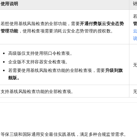
服务生态伙伴
视觉 Coding、空间感知、多模态思考等全面升级
1M上下文，专为长程任务能力而生
云工开物
使用说明
企业应用
Night Plan 支持 Qwen 3.8-Max
AI 办公
NEW
Red Hat
30+ 款产品免费体验
夜间 5 折，Qwen/Meoo/TokenPlan 客户专享
AI智能应用
科研合作
ERP
堂（旗舰版）
SUSE
若想使用基线风险检查的全部功能，需要
开通付费版云安全态势
智能客服
AI 应用构建
大模型原生
CRM
管理功能
，使用检查项需要消耗云安全态势管理的授权数。
2个月
自动承接线索
建站小程序
Qoder
大模型服务平台百炼-应用模版
OA 办公系统
HOT
NEW
面向真实软件
个人版上线、团队版降价；千问3.8-Max首发发尝鲜
丰富多元化的应用模版和解决方案
力提升
财税管理
模板建站
高级版仅支持使用弱口令检查项。
万有无界
大模型服务平台百炼-智能体
企业版不支持容器安全检查项。
400电话
定制建站
的模型效果
灵活可视化地构建企业级 Agent
若需要使用基线风险检查功能的全部检查项，需要
升级到旗
方案
广告营销
模板小程序
秒悟
舰版。
人工智能平台 PAI
定制小程序
云端极速 AI 
新一代 AI 视频生成模型，深度适配广告营销等场景
AI Native 的算法工程平台，一站式完成建模、训练、推理服务部署
支持基线风险检查功能的全部检查项。
APP 开发
建站系统
AI 应用
10分钟微调：让0.6B模型媲美235B模型
多模态数据信
依托云原生高可用架构,实现Dify私有化部署
用1%尺寸在特定领域达到大模型90%以上效果
、等保三级和国际通用安全最佳实践基线，满足多种合规监管需求。