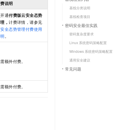
文戏情感细腻自然，动作戏激烈拳拳到肉，实现更强表演能力
支持中英文自由切换，具备更强的噪声鲁棒性
计费说明
云聚AI 严选权益
SSL 证书
基线分类说明
，一键激活高效办公新体验
精选AI产品，从模型到应用全链提效
若开通
付费版云安全态势
堡垒机
基线检查项目
管理，
计费详情，请参见
AI 用量加速计划
应用
密码安全最佳实践
防火墙
云安全态势管理付费使用
、识别商机，让客服更高效、服务更出色。
新老同享，达量后返
密码复杂度要求
说明
。
千问办公
主机安全
NEW
Linux 系统密码策略配置
的智能体编程平台
一站式AI生产力平台
Windows 系统密码策略配置
AI 应用及服务市场
伶鹊
通用安全建议
无需额外付费。
企业级人与Agent协作平台，接入和调度多个数字员工
智能客服平台，对话机器人、对话分析、智能外呼
AI 应用
常见问题
大模型服务平台百炼 - 全妙
大模型
应用创作平台
多模态内容创作工具，已接入 DeepSeek
无需额外付费。
自然语言处理
数据标注
机器学习
息提取
与 AI 智能体进行实时音视频通话
从文本、图片、视频中提取结构化的属性信息
构建支持视频理解的 AI 音视频实时通话应用