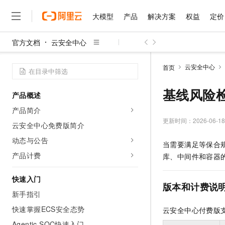
大模型
产品
解决方案
权益
定价
官方文档
云安全中心
大模型
产品
解决方案
权益
定价
云市场
伙伴
服务
了解阿里云
精选产品
精选解决方案
普惠上云
产品定价
精选商城
成为销售伙伴
售前咨询
为什么选择阿里云
千问AI平台
云安全中心
首页
了解云产品的定价详情
大模型服务平台百炼
千问办公，解锁你的工作
普惠上云 官方力荐
分销伙伴
在线服务
网站建设
什么是云计算
大
大模型服务与应用平台
企业级Agent产品，直接
云服务器38元/年起，超
基线风险
产品概述
咨询伙伴
多端小程序
技术领先
云上成本管理
售后服务
千问大模型
Agency Agents：拥
官方推荐返现计划
大模型
产品简介
大模型
精选产品
精选解决方案
Salesforce 国际版订阅
稳定可靠
管理和优化成本
多元化、高性能、安全可靠
推荐新用户得奖励，单订单
更新时间：
2026-06-18
销售伙伴合作计划
云安全中心免费版简介
自助服务
友盟天域
安全合规
人工智能与机器学习
AI
文本生成
无影云电脑
HappyHorse 打造一
云工开物
动态与公告
当需要满足等保合
无影生态合作计划
在线服务
观测云
分析师报告
随时随地安全接入的云上超
高校专属算力普惠，学生认
计算
互联网应用开发
产品计费
Qwen3.8-Max
库、中间件和容器
HOT
Salesforce On Alibaba C
工单服务
智能体时代全能旗舰模型
Tuya 物联网平台阿里云
研究报告与白皮书
云解析DNS
快速拥有专属 OpenClaw
Consulting Partner 合
大数据
容器
快速入门
免费试用
短信专区
版本和计费说
蓝凌 OA
Qwen3.7-Plus
AI 大模型销售与服务生
新手指引
现代化应用
存储
天池大赛
能看、能想、能动手的多模
云原生大数据计算服务 Max
解决方案免费试用 新老
电子合同
快速掌握ECS安全态势
云安全中心付费版
面向分析的企业级SaaS模
最高领取价值200元试用
安全
网络与CDN
AI 算法大赛
Qwen3-VL-Plus
畅捷通
Agentic SOC快速入门