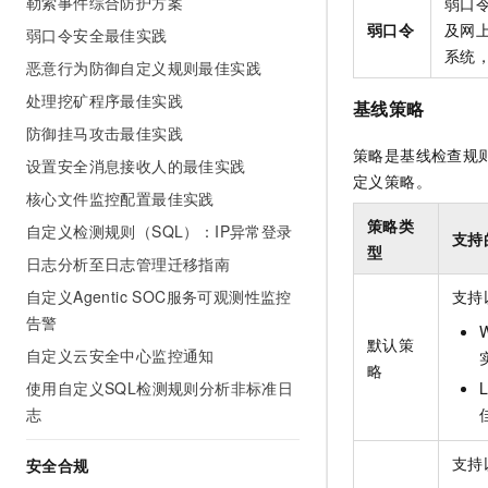
勒索事件综合防护方案
弱口令
弱口令
及网
弱口令安全最佳实践
系统
恶意行为防御自定义规则最佳实践
处理挖矿程序最佳实践
基线策略
防御挂马攻击最佳实践
策略是基线检查规
设置安全消息接收人的最佳实践
定义策略。
核心文件监控配置最佳实践
策略类
自定义检测规则（SQL）：IP异常登录
支持
型
日志分析至日志管理迁移指南
支持
自定义Agentic SOC服务可观测性监控
告警
默认策
自定义云安全中心监控通知
略
使用自定义SQL检测规则分析非标准日
志
支持
安全合规