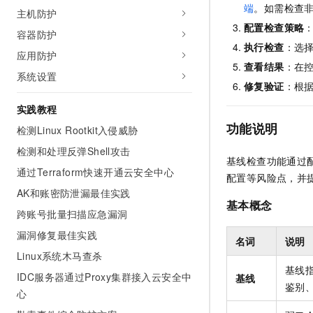
端
。如需检查
主机防护
配置检查策略
容器防护
执行检查
：选
应用防护
查看结果
：在
系统设置
修复验证
：根
实践教程
功能说明
检测Linux Rootkit入侵威胁
检测和处理反弹Shell攻击
基线检查功能通过
通过Terraform快速开通云安全中心
配置等风险点，并
AK和账密防泄漏最佳实践
基本概念
跨账号批量扫描应急漏洞
漏洞修复最佳实践
名词
说明
Linux系统木马查杀
基线
IDC服务器通过Proxy集群接入云安全中
基线
鉴别
心