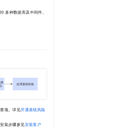
t.diy 一步搞定创意建站
构建大模型应用的安全防护体系
通过自然语言交互简化开发流程,全栈开发支持
通过阿里云安全产品对 AI 应用进行安全防护
20 多种数据库及中间件。
检查项。详见
开通基线风险
。安装步骤参见
安装客户