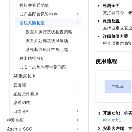
10 分钟在聊天系统中增加
授权并开通功能
检测全面
专有云
支持弱口令、未
云产品配置风险检查
灵活配置
基线风险检查
支持自定义安
设置并执行基线检查策略
详细修复方案
查看并处理基线风险项
检查项提供修
系统基线风险常见问题
攻击路径分析
使用流程
云安全态势管理常见问题
AK泄露检测
云蜜罐
恶意文件检测
渗透测试
日志分析
开通功能
：购
检测响应
检查功能
。
安装客户端
：
Agentic SOC