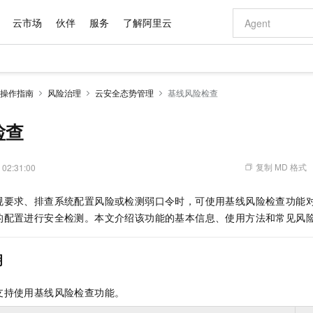
云市场
伙伴
服务
了解阿里云
AI 特惠
数据与 API
成为产品伙伴
企业增值服务
最佳实践
价格计算器
AI 场景体
基础软件
产品伙伴合
阿里云认证
市场活动
配置报价
大模型
操作指南
风险治理
云安全态势管理
基线风险检查
自助选配和估算价格
新方式
域名与网站
睿译宝，AI翻译排版一步到位
智启 AI 普惠权益
产品生态集成认证中心
企业支持计划
云上春晚
千问官方 MaaS 平台，为开发者和 Agent 而生，新用户赠送 1 亿 + tokens 额度
云服务器 EC
Qwen Aud
AI Coding
阿里云Maa
2026 阿里云
为企业打
数据集
Windows
大模型认证
模型
NEW
NEW
交付可用成果
值低价云产品抢先购
提供智能易用的域名与建站服务
上传文档即自动完成翻译和格式还原
至高享 1亿+免费 tokens，加速 Al 应用落地
安全可靠、弹
智能编程，一键
检查
产品生态伙伴
专家技术服务
云上奥运之旅
弹性计算合作
阿里云中企出
手机三要素
宝塔 Linux
全部认证
价格优势
有专属领域专家
对象存储 OSS
GLM-5.2：长任务时代开源旗舰模型
阿里云 OPC 创新助力计划
云数据库 RD
即刻拥有 DeepS
AI 电商营销
产品生态伙伴工作台
企业增值服务台
云栖战略参考
云存储合作计
云栖大会
身份实名认证
CentOS
训练营
推动算力普惠，释放技术红利
的大模型服务
最高返9万
多领域专家智能体,一键组建 AI 虚拟交付团队
至高百万元 Token 补贴，加速一人公司成长
稳定、安全、高性价比、高性能的云存储服务
真正可用的 1M 上下文,一次完成代码全链路开发
轻松解锁专属 Dee
从图文生成到
复制 MD 格式
 02:31:00
云上的中国
数据库合作计
活动全景
短信
Docker
图片和
站式影视创作平台
人工智能平台 PAI
Hermes Agent，打造自进化智能体
Token Plan 模型订阅计划
Qoder
5 分钟轻松部署
AI 广告创作
企业成长
大模型
NEW
信息公告
规要求、排查系统配置风险或检测弱口令时，可使用基线风险检查功能
看见新力量
云网络合作计
OCR 文字识别
JAVA
级电脑
证享300元代金券
可视化编排打通从文字构思到成片全链路闭环
一站式AI开发、训练和推理服务
自主进化，持久记忆，越用越聪明
Qwen3.8-Max 首发尝鲜，限时加量 10 倍，夜间低至2折
面向真实软件
图文、视频一
Kimi-K3
HappyHors
的配置进行安全检测。本文介绍该功能的基本信息、使用方法和常见风
NEW
魔搭 Mode
loud
服务实践
官网公告
Kimi 最新旗舰模型，长程编程与推理利器
让文字生成流
金融模力时刻
Salesforce O
版
发票查验
全能环境
Qoder CN
Claude Code + GStack 打造工程团队
千问办公，限时限量积分加倍
云原生数据库 P
低代码高效构
AI 建站
NEW
作计划
计划
创新中心
魔搭 ModelSc
健康状态
让AI从“聊天伙伴”进化为能干活的“数字员工”
覆盖公网/内网、递归/权威、移动APP等全场景解析服务
安装技能 GStack，拥有专属 AI 工程团队
你的AI工作搭子，覆盖日常办公高频场景
基于千问大模型等，支持代码智能生成、研发智能问答
0 代码专业建
明
客户案例
天气预报查询
操作系统
Deepseek-v4-pro
HappyHors
态合作计划
态智能体模型
旗舰 MoE 大模型，百万上下文与顶尖推理能力
图生视频，流
Compute
同享
容器服务 Kubernetes 版 ACK
万小智 AI 建站低至 15元/月
云防火墙
AI 短剧/漫剧
快递物流查询
WordPress
成为服务伙
高校合作
支持使用基线风险检查功能。
式云数据仓库
点，立即开启云上创新
提供一站式管理容器应用的 K8s 服务
送.CN域名，送备案服务码
云原生的云上
AI助力短剧
GLM-5.2
Wan2.7-T
Ubuntu