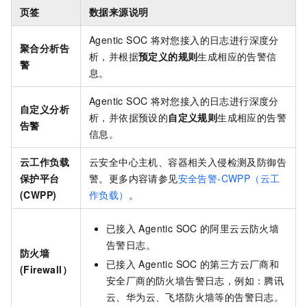
页签
数据来源说明
Agentic SOC
将对您接入的日志进行深度分
聚合分析告
析，并根据
预定义的规则
生成相应的告警信
警
息。
Agentic SOC
将对您接入的日志进行深度分
自定义分析
析，并依据预设的
自定义规则
生成相应的告警
告警
信息。
云工作负载
云安全中心主机、容器相关入侵检测及防御告
保护平台
警。更多内容请参见
安全告警-CWPP（云工
(CWPP)
作负载）
。
已接入
Agentic SOC
的阿里云云防火墙
告警日志。
防火墙
已接入
Agentic SOC
的第三方云厂商和
(Firewall）
安全厂商的防火墙告警日志，例如：腾讯
云、华为云、飞塔防火墙等的告警日志。