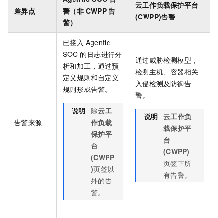
云工作负载保护平台
差异点
警（非
CWPP
告
(CWPP)
告警
警）
已接入
Agentic
SOC
的日志进行分
通过威胁检测模型，
析和加工，通过预
检测主机、容器相关
定义规则和自定义
入侵检测及防御告
规则形成告警。
警。
说明
除
云工
说明
云工作负
告警来源
作负载
载保护平
保护平
台
台
(CWPP)
(CWPP
页签下所
)
页签以
有告警。
外的告
警。