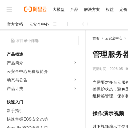
大模型
产品
解决方案
权益
定价
官方文档
云安全中心
大模型
产品
解决方案
权益
定价
云市场
伙伴
服务
了解阿里云
精选产品
精选解决方案
普惠上云
产品定价
精选商城
成为销售伙伴
售前咨询
为什么选择阿里云
千问AI平台
云安全中心
首页
了解云产品的定价详情
大模型服务平台百炼
千问办公，解锁你的工作
普惠上云 官方力荐
分销伙伴
在线服务
网站建设
什么是云计算
大
大模型服务与应用平台
企业级Agent产品，直接
云服务器38元/年起，超
管理服务
产品概述
咨询伙伴
多端小程序
技术领先
云上成本管理
售后服务
千问大模型
Agency Agents：拥
官方推荐返现计划
大模型
产品简介
大模型
精选产品
精选解决方案
Salesforce 国际版订阅
稳定可靠
管理和优化成本
多元化、高性能、安全可靠
推荐新用户得奖励，单订单
更新时间：
2026-05-19
销售伙伴合作计划
云安全中心免费版简介
自助服务
友盟天域
安全合规
人工智能与机器学习
AI
文本生成
无影云电脑
HappyHorse 打造一
云工开物
动态与公告
当需要对多台云服
无影生态合作计划
在线服务
观测云
分析师报告
随时随地安全接入的云上超
高校专属算力普惠，学生认
计算
互联网应用开发
产品计费
Qwen3.8-Max
整保护状态，避免
HOT
Salesforce On Alibaba C
工单服务
智能体时代全能旗舰模型
Tuya 物联网平台阿里云
研究报告与白皮书
组标签管理、保护
云解析DNS
快速拥有专属 OpenClaw
Consulting Partner 合
大数据
容器
快速入门
免费试用
短信专区
蓝凌 OA
Qwen3.7-Plus
AI 大模型销售与服务生
新手指引
现代化应用
存储
天池大赛
操作演示视频
能看、能想、能动手的多模
云原生大数据计算服务 Max
解决方案免费试用 新老
电子合同
快速掌握ECS安全态势
面向分析的企业级SaaS模
最高领取价值200元试用
安全
网络与CDN
AI 算法大赛
Qwen3-VL-Plus
以下视频演示了使
畅捷通
Agentic SOC快速入门