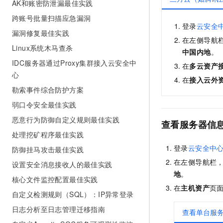
AK和账密防泄漏最佳实践
跨账号批量扫描应急漏洞
登录
云安全
漏洞修复最佳实践
在左侧导航
Linux系统木马查杀
中国内地
。
IDC服务器通过Proxy集群接入云安全中
在
多云资产
心
在
接入云外
勒索事件综合防护方案
弱口令安全最佳实践
恶意行为防御自定义规则最佳实践
查看服务器信
处理挖矿程序最佳实践
登录
云安全中
防御挂马攻击最佳实践
在左侧导航栏
设置安全消息接收人的最佳实践
地
。
核心文件监控配置最佳实践
在
主机资产
页
自定义检测规则（SQL）：IP异常登录
日志分析至日志管理迁移指南
查看单台服