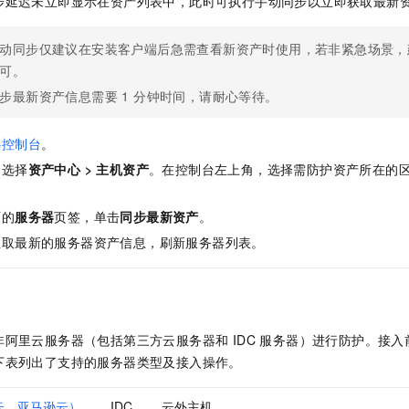
步延迟未立即显示在资产列表中，此时可执行手动同步以立即获取最新
一个 AI 助手
即刻拥有 DeepSeek-R1 满血版
超强辅助，Bol
在企业官网、通讯软件中为客户提供 AI 客服
多种方案随心选，轻松解锁专属 DeepSeek
动同步仅建议在安装客户端后急需查看新资产时使用，若非紧急场景，
可。
步最新资产信息需要 1 分钟时间，请耐心等待。
心控制台
。
，选择
资产中心
>
主机资产
。在控制台左上角，选择需防护资产所在的
面的
服务器
页签
，单击
同步最新资产
。
拉取最新的服务器资产信息，刷新服务器列表。
阿里云服务器（包括第三方云服务器和 IDC 服务器）进行防护。接
下表列出了支持的服务器类型及接入操作。
云、亚马逊云）
IDC
云外主机