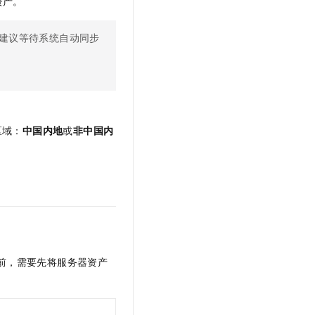
资产。
t.diy 一步搞定创意建站
构建大模型应用的安全防护体系
通过自然语言交互简化开发流程,全栈开发支持
通过阿里云安全产品对 AI 应用进行安全防护
建议等待系统自动同步
区域：
中国内地
或
非中国内
入前，需要先将服务器资产