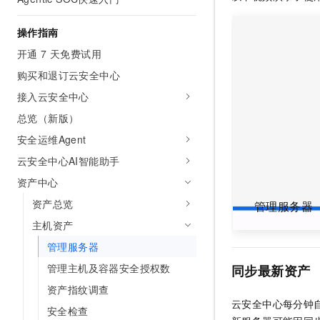
AI 产品 免费试用
网络
安全
云开发大赛
Tableau 订阅
1亿+ 大模型 tokens 和 
操作指南
可观测
入门学习赛
中间件
AI空中课堂在线直播课
开通 7 天免费试用
140+云产品 免费试用
大模型服务
上云与迁云
产品新客免费试用，最长1
数据库
购买和退订云安全中心
生态解决方案
千问AI平台-Token Plan
接入云安全中心
企业出海
大模型ACA认证体验
大数据计算
助力企业全员 AI 认知与能
总览（新版）
行业生态解决方案
政企业务
媒体服务
千问AI平台-模型体验
安全运维Agent
开发者生态解决方案
在线体验全尺寸、多种模态
云安全中心AI智能助手
企业服务与云通信
AI 开发和 AI 应用解决
Happy 系列大模型
资产中心
域名与网站
资产总览
管理服务器
终端用户计算
主机资产
管理服务器
Serverless
大模型解决方案
管理主机及容器安全授权数
同步最新资产
开发工具
快速部署 Dify，高效搭建 
资产指纹调查
云安全中心每分钟
迁移与运维管理
安全检查