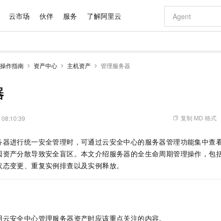
云市场
伙伴
服务
了解阿里云
AI 特惠
数据与 API
成为产品伙伴
企业增值服务
最佳实践
价格计算器
AI 场景体
基础软件
产品伙伴合
阿里云认证
市场活动
配置报价
大模型
操作指南
资产中心
主机资产
管理服务器
自助选配和估算价格
新方式
域名与网站
睿译宝，AI翻译排版一步到位
智启 AI 普惠权益
产品生态集成认证中心
企业支持计划
云上春晚
千问官方 MaaS 平台，为开发者和 Agent 而生，新用户赠送 1 亿 + tokens 额度
云服务器 EC
Qwen Aud
AI Coding
阿里云Maa
2026 阿里云
为企业打
数据集
Windows
大模型认证
模型
NEW
NEW
交付可用成果
值低价云产品抢先购
提供智能易用的域名与建站服务
上传文档即自动完成翻译和格式还原
至高享 1亿+免费 tokens，加速 Al 应用落地
安全可靠、弹
智能编程，一键
器
产品生态伙伴
专家技术服务
云上奥运之旅
弹性计算合作
阿里云中企出
手机三要素
宝塔 Linux
全部认证
价格优势
有专属领域专家
对象存储 OSS
GLM-5.2：长任务时代开源旗舰模型
阿里云 OPC 创新助力计划
云数据库 RD
即刻拥有 DeepS
AI 电商营销
产品生态伙伴工作台
企业增值服务台
云栖战略参考
云存储合作计
云栖大会
身份实名认证
CentOS
训练营
推动算力普惠，释放技术红利
的大模型服务
最高返9万
多领域专家智能体,一键组建 AI 虚拟交付团队
至高百万元 Token 补贴，加速一人公司成长
稳定、安全、高性价比、高性能的云存储服务
真正可用的 1M 上下文,一次完成代码全链路开发
轻松解锁专属 Dee
从图文生成到
复制 MD 格式
 08:10:39
云上的中国
数据库合作计
活动全景
短信
Docker
图片和
站式影视创作平台
人工智能平台 PAI
Hermes Agent，打造自进化智能体
Token Plan 模型订阅计划
Qoder
5 分钟轻松部署
AI 广告创作
企业成长
大模型
NEW
信息公告
务器进行统一安全管理时，可通过云安全中心的服务器管理功能集中查
看见新力量
云网络合作计
OCR 文字识别
JAVA
级电脑
证享300元代金券
可视化编排打通从文字构思到成片全链路闭环
一站式AI开发、训练和推理服务
自主进化，持久记忆，越用越聪明
Qwen3.8-Max 首发尝鲜，限时加量 10 倍，夜间低至2折
面向真实软件
图文、视频一
Kimi-K3
HappyHors
因资产分散导致安全盲区。本文介绍服务器的全生命周期管理操作，包
NEW
魔搭 Mode
loud
服务实践
官网公告
Kimi 最新旗舰模型，长程编程与推理利器
让文字生成流
金融模力时刻
Salesforce O
版
状态变更、重复实例排查以及实例释放。
发票查验
全能环境
Qoder CN
Claude Code + GStack 打造工程团队
千问办公，限时限量积分加倍
云原生数据库 P
低代码高效构
AI 建站
NEW
作计划
计划
创新中心
魔搭 ModelSc
健康状态
让AI从“聊天伙伴”进化为能干活的“数字员工”
覆盖公网/内网、递归/权威、移动APP等全场景解析服务
安装技能 GStack，拥有专属 AI 工程团队
你的AI工作搭子，覆盖日常办公高频场景
基于千问大模型等，支持代码智能生成、研发智能问答
0 代码专业建
客户案例
天气预报查询
操作系统
Deepseek-v4-pro
HappyHors
态合作计划
态智能体模型
旗舰 MoE 大模型，百万上下文与顶尖推理能力
图生视频，流
Compute
同享
容器服务 Kubernetes 版 ACK
万小智 AI 建站低至 15元/月
云防火墙
AI 短剧/漫剧
快递物流查询
WordPress
成为服务伙
高校合作
式云数据仓库
点，立即开启云上创新
提供一站式管理容器应用的 K8s 服务
送.CN域名，送备案服务码
云原生的云上
AI助力短剧
GLM-5.2
Wan2.7-T
用云安全中心管理服务器资产时应该重点关注的内容。
Ubuntu