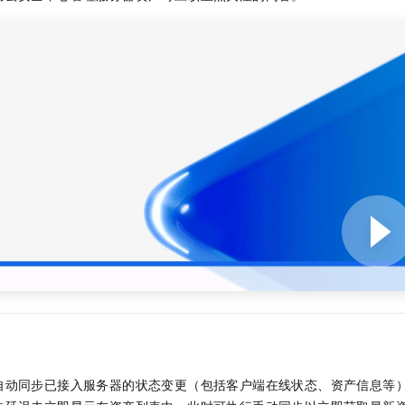
服务生态伙伴
视觉 Coding、空间感知、多模态思考等全面升级
1M上下文，专为长程任务能力而生
云工开物
企业应用
Night Plan 支持 Qwen 3.8-Max
AI 办公
NEW
Red Hat
30+ 款产品免费体验
夜间 5 折，Qwen/Meoo/TokenPlan 客户专享
AI智能应用
科研合作
ERP
堂（旗舰版）
SUSE
智能客服
AI 应用构建
大模型原生
CRM
2个月
自动承接线索
建站小程序
Qoder
大模型服务平台百炼-应用模版
OA 办公系统
HOT
NEW
面向真实软件
个人版上线、团队版降价；千问3.8-Max首发发尝鲜
丰富多元化的应用模版和解决方案
力提升
财税管理
模板建站
万有无界
大模型服务平台百炼-智能体
400电话
定制建站
的模型效果
灵活可视化地构建企业级 Agent
方案
广告营销
模板小程序
秒悟
人工智能平台 PAI
定制小程序
云端极速 AI 
新一代 AI 视频生成模型，深度适配广告营销等场景
AI Native 的算法工程平台，一站式完成建模、训练、推理服务部署
APP 开发
建站系统
AI 应用
10分钟微调：让0.6B模型媲美235B模型
多模态数据信
依托云原生高可用架构,实现Dify私有化部署
用1%尺寸在特定领域达到大模型90%以上效果
自动同步已接入服务器的状态变更（包括客户端在线状态、资产信息等