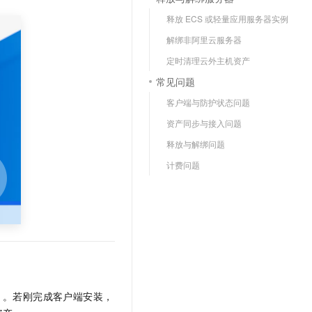
文戏情感细腻自然，动作戏激烈拳拳到肉，实现更强表演能力
支持中英文自由切换，具备更强的噪声鲁棒性
云聚AI 严选权益
SSL 证书
释放 ECS 或轻量应用服务器实例
，一键激活高效办公新体验
精选AI产品，从模型到应用全链提效
堡垒机
解绑非阿里云服务器
AI 用量加速计划
应用
定时清理云外主机资产
防火墙
、识别商机，让客服更高效、服务更出色。
新老同享，达量后返
常见问题
千问办公
主机安全
NEW
客户端与防护状态问题
的智能体编程平台
一站式AI生产力平台
资产同步与接入问题
AI 应用及服务市场
伶鹊
释放与解绑问题
企业级人与Agent协作平台，接入和调度多个数字员工
智能客服平台，对话机器人、对话分析、智能外呼
AI 应用
计费问题
大模型服务平台百炼 - 全妙
大模型
应用创作平台
多模态内容创作工具，已接入 DeepSeek
自然语言处理
数据标注
机器学习
息提取
与 AI 智能体进行实时音视频通话
从文本、图片、视频中提取结构化的属性信息
构建支持视频理解的 AI 音视频实时通话应用
）。若刚完成客户端安装，