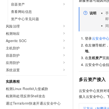
新服务器可能因同
10 分钟在聊天系统中增加
容器资产
专有云
查看网站信息
说明
手
资产中心常见问题
即
同
风险治理
检测响应
登录
云安全中
Agentic SOC
在左侧导航栏
主机防护
地
。
容器防护
在
主机资产
页
应用防护
云安全中心会
系统设置
多云资产接入
实践教程
检测Linux Rootkit入侵威胁
云安全中心支持对非
检测和处理反弹Shell攻击
接入云安全中心。
通过Terraform快速开通云安全中心
三方云（如腾讯