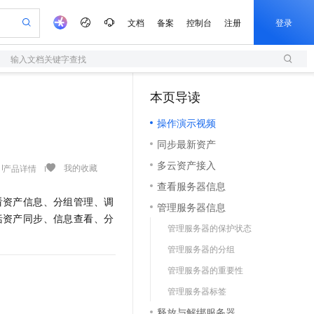
文档
备案
控制台
注册
登录
输入文档关键字查找
验
作计划
器
AI 活动
专业服务
服务伙伴合作计划
开发者社区
加入我们
服务平台百炼
阿里云 OPC 创新助力计划
本页导读
（1）
一站式生成采购清单，支持单品或批量购买
S
io：打造专属 AI 语音助手
S产品伙伴计划（繁花）
峰会
造的大模型服务与应用开发平台
轻量应用服务器
一句话生成原生可编辑精美 PPT 文稿
AI 生产力先锋
Al MaaS 服务伙伴赋能合作
域名
博文
Careers
至高可申请百万元
操作演示视频
性可伸缩的云计算服务
开启高性价比 AI 编程新体验
Qwen-Audio-3.0-Realtime 端到端实时语音角色扮演
输入一句话想法, 轻松生成专业的 PPT
先锋实践拓展 AI 生产力的边界
快速构建应用程序和网站，即刻迈出上云第一步
Token 补贴，五大权
计划
海大会
伙伴信用分合作计划
商标
问答
社会招聘
同步最新资产
益加速 OPC 成功
S
eek-V4-Pro
数字证书管理服务（原SSL证书）
一键部署幻兽帕鲁游戏服务器
飞天发布时刻
HOT
划
备案
电子书
校园招聘
多云资产接入
pSeek-V4-Pro
视频创作，一键激活电商全链路生产力
全托管，含MySQL、PostgreSQL、SQL Server、MariaDB多引擎
实现全站HTTPS，呈现可信的WEB访问
一键购买专属联机服务器，轻松开启游戏
所见，即是所愿
我的收藏
产品详情
更多支持
划
公司注册
镜像站
查看服务器信息
视频生成
语音识别与合成
专属 QwenPaw
短信服务
漫剧工坊：一站式动画创作平台
AI 实训营
HOT
看资产信息、分组管理、调
合作伙伴培训与认证
管理服务器信息
划
上云迁移
的智能体编程平台
站生成，高效打造优质广告素材
从聊天伙伴进化为能主动干活的本地数字员工
快速生产连贯的高质量长漫剧
从基础到进阶，Agent 创客手把手教你
国内短信简单易用，安全可靠，秒级触达，全球覆盖200+国家和地区。
e-1.1-T2V
Qwen3-TTS-Flash
括资产同步、信息查看、分
lScope
我要反馈
查询合作伙伴
管理服务器的保护状态
畅细腻的高质量视频
离线语音合成大模型，多语言方言自适应，低延迟高稳定
n Alibaba Cloud ISV 合作
代维服务
olarDB
建企业门户网站
大数据开发治理平台 DataWorks
10 分钟搭建微信、支付宝小程序
管理服务器的分组
创新加速
ope
登录合作伙伴管理后台
我要建议
站，无忧落地极速上线
以可视化方式快速构建移动和 PC 门户网站
100%兼容MySQL、PostgreSQL，兼容Oracle，支持集中和分布式
高效部署网站，快速应用到小程序
Data Agent 驱动的一站式 Data+AI 开发治理平台
e-1.1-I2V
Cosyvoice-V3-Flash
管理服务器的重要性
安全
畅自然，细节丰富
高表现力语音合成大模型，语音克隆听感自然
我要投诉
上云场景组合购
伴
管理服务器标签
边界网络安全防护产品
漫剧创作，剧本、分镜、视频高效生成
覆盖90%+业务场景，专享组合折扣价
2V
VPN
Fun-ASR
释放与解绑服务器