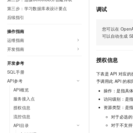
AI 产品 免费试用
网络
安全
云开发大赛
第三步：学习数据库表设计要点
调试
Tableau 订阅
1亿+ 大模型 tokens 和 
后续指引
可观测
入门学习赛
中间件
AI空中课堂在线直播课
140+云产品 免费试用
大模型服务
您可以在
OpenA
上云与迁云
产品新客免费试用，最长1
数据库
操作指南
生态解决方案
可以自动生成
S
千问AI平台-Token Plan
运维指南
企业出海
大模型ACA认证体验
大数据计算
助力企业全员 AI 认知与能
开发指南
行业生态解决方案
政企业务
媒体服务
千问AI平台-模型体验
授权信息
开发者生态解决方案
开发参考
在线体验全尺寸、多种模态
企业服务与云通信
AI 开发和 AI 应用解决
SQL手册
下表是
API
对应的
Happy 系列大模型
域名与网站
API参考
予调用此
API
的权
API概览
操作：是指具
终端用户计算
服务接入点
访问级别：是指
Serverless
大模型解决方案
资源类型：是
授权信息
开发工具
流控信息
对于必选的
快速部署 Dify，高效搭建 
对于不支持
API目录
迁移与运维管理