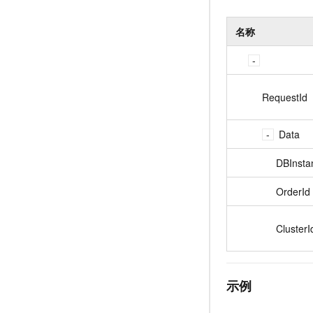
名称
RequestId
Data
DBInsta
OrderId
ClusterI
示例