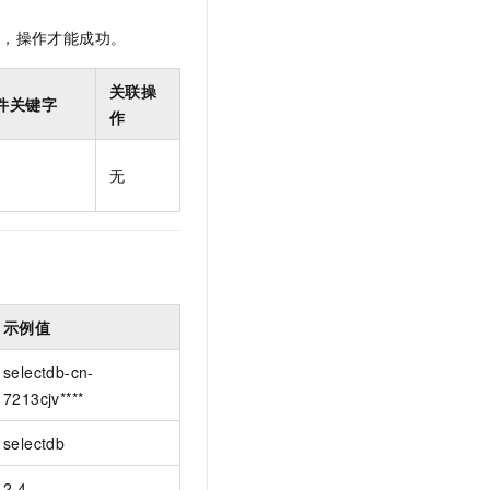
t.diy 一步搞定创意建站
构建大模型应用的安全防护体系
通过自然语言交互简化开发流程,全栈开发支持
通过阿里云安全产品对 AI 应用进行安全防护
限，操作才能成功。
关联操
件关键字
作
无
示例值
selectdb-cn-
7213cjv****
selectdb
2.4