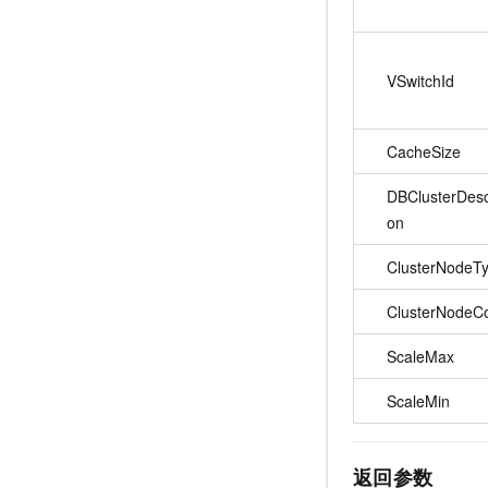
VSwitchId
CacheSize
DBClusterDescr
on
ClusterNodeT
ClusterNodeC
ScaleMax
ScaleMin
返回参数