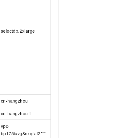
selectdb.2xlarge
cn-hangzhou
cn-hangzhou-i
vpc-
bp175iuvg8nxqraf2***