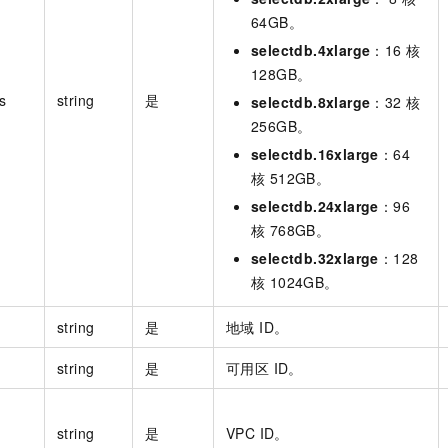
64GB。
selectdb.4xlarge
：16 核
128GB。
s
string
是
selectdb.8xlarge
：32 核
256GB。
selectdb.16xlarge
：64
核 512GB。
selectdb.24xlarge
：96
核 768GB。
selectdb.32xlarge
：128
核 1024GB。
string
是
地域 ID。
string
是
可用区 ID。
string
是
VPC ID。