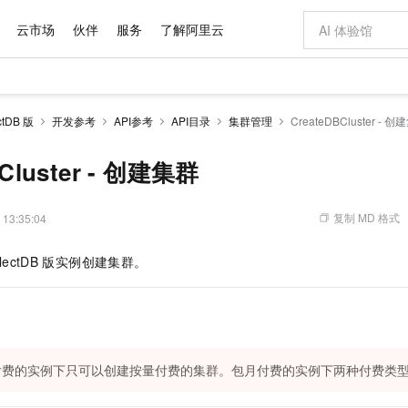
云市场
伙伴
服务
了解阿里云
AI 特惠
数据与 API
成为产品伙伴
企业增值服务
最佳实践
价格计算器
AI 场景体
基础软件
产品伙伴合
阿里云认证
市场活动
配置报价
大模型
tDB 版
开发参考
API参考
API目录
集群管理
CreateDBCluster - 
自助选配和估算价格
新方式
域名与网站
睿译宝，AI翻译排版一步到位
智启 AI 普惠权益
产品生态集成认证中心
企业支持计划
云上春晚
千问官方 MaaS 平台，为开发者和 Agent 而生，新用户赠送 1 亿 + tokens 额度
云服务器 EC
Qwen Aud
AI Coding
阿里云Maa
2026 阿里云
为企业打
数据集
Windows
大模型认证
模型
NEW
NEW
交付可用成果
值低价云产品抢先购
提供智能易用的域名与建站服务
上传文档即自动完成翻译和格式还原
至高享 1亿+免费 tokens，加速 Al 应用落地
安全可靠、弹
智能编程，一键
BCluster - 创建集群
产品生态伙伴
专家技术服务
云上奥运之旅
弹性计算合作
阿里云中企出
手机三要素
宝塔 Linux
全部认证
价格优势
有专属领域专家
对象存储 OSS
GLM-5.2：长任务时代开源旗舰模型
阿里云 OPC 创新助力计划
云数据库 RD
即刻拥有 DeepS
AI 电商营销
产品生态伙伴工作台
企业增值服务台
云栖战略参考
云存储合作计
云栖大会
身份实名认证
CentOS
训练营
推动算力普惠，释放技术红利
的大模型服务
最高返9万
多领域专家智能体,一键组建 AI 虚拟交付团队
至高百万元 Token 补贴，加速一人公司成长
稳定、安全、高性价比、高性能的云存储服务
真正可用的 1M 上下文,一次完成代码全链路开发
轻松解锁专属 Dee
从图文生成到
复制 MD 格式
 13:35:04
云上的中国
数据库合作计
活动全景
短信
Docker
图片和
站式影视创作平台
人工智能平台 PAI
Hermes Agent，打造自进化智能体
Token Plan 模型订阅计划
Qoder
5 分钟轻松部署
AI 广告创作
企业成长
大模型
NEW
信息公告
lectDB
版实例创建集群。
看见新力量
云网络合作计
OCR 文字识别
JAVA
级电脑
证享300元代金券
可视化编排打通从文字构思到成片全链路闭环
一站式AI开发、训练和推理服务
自主进化，持久记忆，越用越聪明
Qwen3.8-Max 首发尝鲜，限时加量 10 倍，夜间低至2折
面向真实软件
图文、视频一
Kimi-K3
HappyHors
NEW
魔搭 Mode
loud
服务实践
官网公告
Kimi 最新旗舰模型，长程编程与推理利器
让文字生成流
金融模力时刻
Salesforce O
版
发票查验
全能环境
Qoder CN
Claude Code + GStack 打造工程团队
千问办公，限时限量积分加倍
云原生数据库 P
低代码高效构
AI 建站
NEW
作计划
计划
创新中心
魔搭 ModelSc
健康状态
让AI从“聊天伙伴”进化为能干活的“数字员工”
覆盖公网/内网、递归/权威、移动APP等全场景解析服务
安装技能 GStack，拥有专属 AI 工程团队
你的AI工作搭子，覆盖日常办公高频场景
基于千问大模型等，支持代码智能生成、研发智能问答
0 代码专业建
客户案例
天气预报查询
操作系统
Deepseek-v4-pro
HappyHors
态合作计划
态智能体模型
旗舰 MoE 大模型，百万上下文与顶尖推理能力
图生视频，流
Compute
同享
容器服务 Kubernetes 版 ACK
万小智 AI 建站低至 15元/月
云防火墙
AI 短剧/漫剧
付费的实例下只可以创建按量付费的集群。包月付费的实例下两种付费类
快递物流查询
WordPress
成为服务伙
高校合作
式云数据仓库
点，立即开启云上创新
提供一站式管理容器应用的 K8s 服务
送.CN域名，送备案服务码
云原生的云上
AI助力短剧
GLM-5.2
Wan2.7-T
Ubuntu