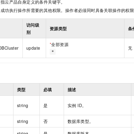
是指云产品自身定义的条件关键字。
一个 AI 助手
即刻拥有 DeepSeek-R1 满血版
超强辅助，Bol
在企业官网、通讯软件中为客户提供 AI 客服
多种方案随心选，轻松解锁专属 DeepSeek
指成功执行操作所需要的其他权限。操作者必须同时具备关联操作的权
访问级
资源类型
条
别
*
全部资源
DBCluster
update
无
*
类型
必填
描述
string
是
实例 ID。
string
否
数据库类型。
string
是
数据库版本。