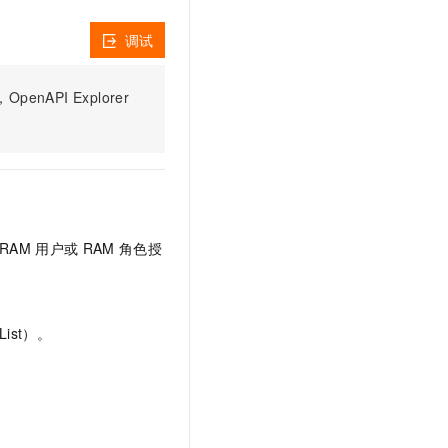
文戏情感细腻自然，动作戏激烈拳拳到肉，实现更强表演能力
支持中英文自由切换，具备更强的噪声鲁棒性
云聚AI 严选权益
SSL 证书
，一键激活高效办公新体验
精选AI产品，从模型到应用全链提效
调试
堡垒机
AI 用量加速计划
应用
防火墙
PI Explorer
、识别商机，让客服更高效、服务更出色。
新老同享，达量后返
千问办公
主机安全
NEW
的智能体编程平台
一站式AI生产力平台
AI 应用及服务市场
伶鹊
企业级人与Agent协作平台，接入和调度多个数字员工
智能客服平台，对话机器人、对话分析、智能外呼
AI 应用
RAM
用户或
RAM
角色授
大模型服务平台百炼 - 全妙
大模型
应用创作平台
多模态内容创作工具，已接入 DeepSeek
自然语言处理
ist）。
数据标注
机器学习
息提取
与 AI 智能体进行实时音视频通话
从文本、图片、视频中提取结构化的属性信息
构建支持视频理解的 AI 音视频实时通话应用