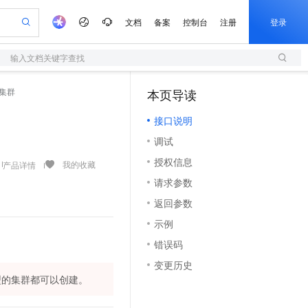
文档
备案
控制台
注册
登录
输入文档关键字查找
验
作计划
器
AI 活动
专业服务
服务伙伴合作计划
开发者社区
加入我们
服务平台百炼
阿里云 OPC 创新助力计划
创建集群
本页导读
（1）
一站式生成采购清单，支持单品或批量购买
S
io：打造专属 AI 语音助手
S产品伙伴计划（繁花）
峰会
造的大模型服务与应用开发平台
轻量应用服务器
一句话生成原生可编辑精美 PPT 文稿
AI 生产力先锋
Al MaaS 服务伙伴赋能合作
域名
博文
Careers
至高可申请百万元
接口说明
性可伸缩的云计算服务
开启高性价比 AI 编程新体验
Qwen-Audio-3.0-Realtime 端到端实时语音角色扮演
输入一句话想法, 轻松生成专业的 PPT
先锋实践拓展 AI 生产力的边界
快速构建应用程序和网站，即刻迈出上云第一步
Token 补贴，五大权
计划
海大会
伙伴信用分合作计划
商标
问答
社会招聘
调试
益加速 OPC 成功
S
eek-V4-Pro
数字证书管理服务（原SSL证书）
一键部署幻兽帕鲁游戏服务器
飞天发布时刻
HOT
划
备案
电子书
校园招聘
授权信息
pSeek-V4-Pro
视频创作，一键激活电商全链路生产力
全托管，含MySQL、PostgreSQL、SQL Server、MariaDB多引擎
实现全站HTTPS，呈现可信的WEB访问
一键购买专属联机服务器，轻松开启游戏
所见，即是所愿
我的收藏
产品详情
更多支持
划
公司注册
镜像站
请求参数
视频生成
语音识别与合成
专属 QwenPaw
短信服务
漫剧工坊：一站式动画创作平台
AI 实训营
HOT
合作伙伴培训与认证
返回参数
划
上云迁移
的智能体编程平台
站生成，高效打造优质广告素材
从聊天伙伴进化为能主动干活的本地数字员工
快速生产连贯的高质量长漫剧
从基础到进阶，Agent 创客手把手教你
国内短信简单易用，安全可靠，秒级触达，全球覆盖200+国家和地区。
e-1.1-T2V
Qwen3-TTS-Flash
lScope
我要反馈
查询合作伙伴
示例
畅细腻的高质量视频
离线语音合成大模型，多语言方言自适应，低延迟高稳定
n Alibaba Cloud ISV 合作
代维服务
olarDB
建企业门户网站
大数据开发治理平台 DataWorks
10 分钟搭建微信、支付宝小程序
错误码
创新加速
ope
登录合作伙伴管理后台
我要建议
站，无忧落地极速上线
以可视化方式快速构建移动和 PC 门户网站
100%兼容MySQL、PostgreSQL，兼容Oracle，支持集中和分布式
高效部署网站，快速应用到小程序
Data Agent 驱动的一站式 Data+AI 开发治理平台
e-1.1-I2V
Cosyvoice-V3-Flash
变更历史
安全
畅自然，细节丰富
高表现力语音合成大模型，语音克隆听感自然
我要投诉
上云场景组合购
型的集群都可以创建。
伴
边界网络安全防护产品
漫剧创作，剧本、分镜、视频高效生成
覆盖90%+业务场景，专享组合折扣价
2V
VPN
Fun-ASR