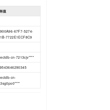
例值
900A96-67F7-5274-
1B-7722E1ECF8C9
lectdb-cn-7213cjv****
9543646290345
lectdb-cn-
s3sg0po0****