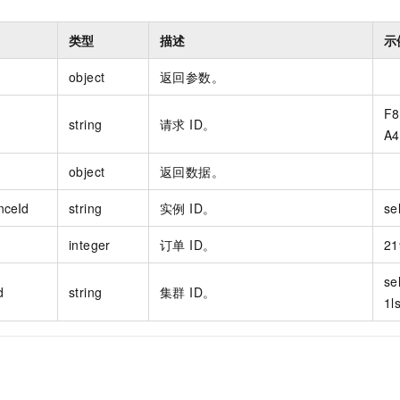
类型
描述
示
object
返回参数。
F8
string
请求 ID。
A4
object
返回数据。
nceId
string
实例 ID。
se
integer
订单 ID。
21
se
d
string
集群 ID。
1l