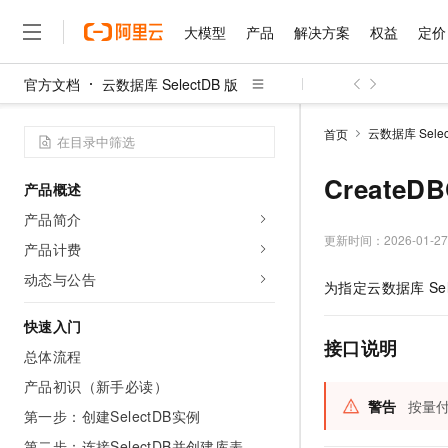
大模型
产品
解决方案
权益
定价
官方文档
云数据库 SelectDB 版
大模型
产品
解决方案
权益
定价
云市场
伙伴
服务
了解阿里云
精选产品
精选解决方案
普惠上云
产品定价
精选商城
成为销售伙伴
售前咨询
为什么选择阿里云
千问AI平台
云数据库 Selec
首页
了解云产品的定价详情
大模型服务平台百炼
千问办公，解锁你的工作
普惠上云 官方力荐
分销伙伴
在线服务
网站建设
什么是云计算
大
大模型服务与应用平台
企业级Agent产品，直接
云服务器38元/年起，超
CreateD
产品概述
咨询伙伴
多端小程序
技术领先
云上成本管理
售后服务
千问大模型
Agency Agents：拥
官方推荐返现计划
大模型
产品简介
大模型
精选产品
精选解决方案
Salesforce 国际版订阅
稳定可靠
管理和优化成本
多元化、高性能、安全可靠
推荐新用户得奖励，单订单
更新时间：
2026-01-27
销售伙伴合作计划
产品计费
自助服务
友盟天域
安全合规
人工智能与机器学习
AI
文本生成
无影云电脑
HappyHorse 打造一
云工开物
动态与公告
为指定云数据库
Se
无影生态合作计划
在线服务
观测云
分析师报告
随时随地安全接入的云上超
高校专属算力普惠，学生认
计算
互联网应用开发
Qwen3.8-Max
HOT
Salesforce On Alibaba C
工单服务
快速入门
智能体时代全能旗舰模型
Tuya 物联网平台阿里云
研究报告与白皮书
云解析DNS
快速拥有专属 OpenClaw
Consulting Partner 合
接口说明
大数据
容器
总体流程
免费试用
短信专区
蓝凌 OA
Qwen3.7-Plus
AI 大模型销售与服务生
产品初识（新手必读）
现代化应用
存储
天池大赛
能看、能想、能动手的多模
云原生大数据计算服务 Max
解决方案免费试用 新老
警告
按量
电子合同
第一步：创建SelectDB实例
面向分析的企业级SaaS模
最高领取价值200元试用
安全
网络与CDN
AI 算法大赛
Qwen3-VL-Plus
畅捷通
第二步：连接SelectDB并创建库表