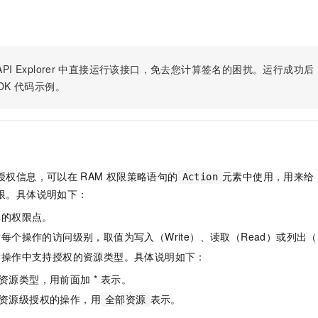
服务生态伙伴
视觉 Coding、空间感知、多模态思考等全面升级
1M上下文，专为长程任务能力而生
云工开物
企业应用
Night Plan 支持 Qwen 3.8-Max
AI 办公
NEW
Red Hat
30+ 款产品免费体验
夜间 5 折，Qwen/Meoo/TokenPlan 客户专享
AI智能应用
科研合作
ERP
堂（旗舰版）
SUSE
智能客服
AI 应用构建
大模型原生
CRM
PI Explorer
中直接运行该接口，免去您计算签名的困扰。运行成功后，OpenA
2个月
自动承接线索
建站小程序
DK
代码示例。
Qoder
大模型服务平台百炼-应用模版
OA 办公系统
HOT
NEW
面向真实软件
个人版上线、团队版降价；千问3.8-Max首发发尝鲜
丰富多元化的应用模版和解决方案
力提升
财税管理
模板建站
万有无界
大模型服务平台百炼-智能体
400电话
定制建站
的模型效果
灵活可视化地构建企业级 Agent
方案
广告营销
模板小程序
授权信息，可以在
RAM
权限策略语句的
元素中使用，用来给
Action
秒悟
人工智能平台 PAI
限。具体说明如下：
定制小程序
云端极速 AI 
新一代 AI 视频生成模型，深度适配广告营销等场景
AI Native 的算法工程平台，一站式完成建模、训练、推理服务部署
体的权限点。
APP 开发
每个操作的访问级别，取值为写入（Write）、读取（Read）或列出（L
建站系统
指操作中支持授权的资源类型。具体说明如下：
资源类型，用前面加 * 表示。
AI 应用
10分钟微调：让0.6B模型媲美235B模型
多模态数据信
依托云原生高可用架构,实现Dify私有化部署
用1%尺寸在特定领域达到大模型90%以上效果
资源级授权的操作，用
表示。
全部资源