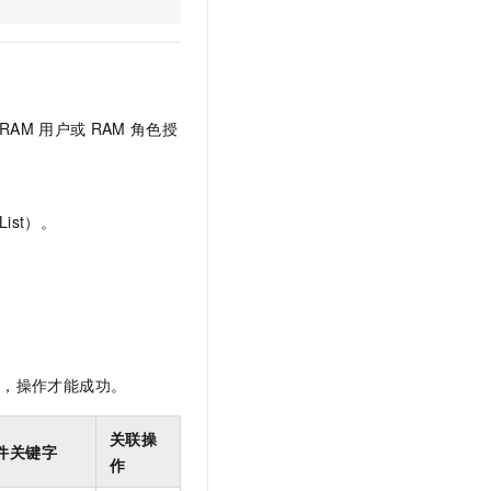
文戏情感细腻自然，动作戏激烈拳拳到肉，实现更强表演能力
支持中英文自由切换，具备更强的噪声鲁棒性
云聚AI 严选权益
SSL 证书
，一键激活高效办公新体验
精选AI产品，从模型到应用全链提效
堡垒机
AI 用量加速计划
应用
防火墙
、识别商机，让客服更高效、服务更出色。
新老同享，达量后返
RAM
用户或
RAM
角色授
千问办公
主机安全
NEW
的智能体编程平台
一站式AI生产力平台
AI 应用及服务市场
伶鹊
ist）。
企业级人与Agent协作平台，接入和调度多个数字员工
智能客服平台，对话机器人、对话分析、智能外呼
AI 应用
大模型服务平台百炼 - 全妙
大模型
应用创作平台
多模态内容创作工具，已接入 DeepSeek
自然语言处理
数据标注
限，操作才能成功。
机器学习
息提取
与 AI 智能体进行实时音视频通话
关联操
件关键字
从文本、图片、视频中提取结构化的属性信息
构建支持视频理解的 AI 音视频实时通话应用
作