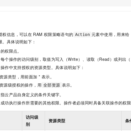
服务生态伙伴
视觉 Coding、空间感知、多模态思考等全面升级
1M上下文，专为长程任务能力而生
云工开物
企业应用
Night Plan 支持 Qwen 3.8-Max
AI 办公
NEW
Red Hat
30+ 款产品免费体验
夜间 5 折，Qwen/Meoo/TokenPlan 客户专享
AI智能应用
科研合作
ERP
堂（旗舰版）
SUSE
智能客服
AI 应用构建
大模型原生
CRM
2个月
自动承接线索
授权信息，可以在
RAM
权限策略语句的
元素中使用，用来给
Action
建站小程序
Qoder
大模型服务平台百炼-应用模版
OA 办公系统
HOT
NEW
限。具体说明如下：
面向真实软件
个人版上线、团队版降价；千问3.8-Max首发发尝鲜
丰富多元化的应用模版和解决方案
力提升
财税管理
模板建站
体的权限点。
万有无界
大模型服务平台百炼-智能体
400电话
定制建站
每个操作的访问级别，取值为写入（Write）、读取（Read）或列出（L
的模型效果
灵活可视化地构建企业级 Agent
指操作中支持授权的资源类型。具体说明如下：
方案
广告营销
模板小程序
秒悟
人工智能平台 PAI
资源类型，用前面加 * 表示。
定制小程序
云端极速 AI 
新一代 AI 视频生成模型，深度适配广告营销等场景
AI Native 的算法工程平台，一站式完成建模、训练、推理服务部署
资源级授权的操作，用
表示。
全部资源
APP 开发
是指云产品自身定义的条件关键字。
建站系统
指成功执行操作所需要的其他权限。操作者必须同时具备关联操作的权
AI 应用
10分钟微调：让0.6B模型媲美235B模型
多模态数据信
访问级
资源类型
条
依托云原生高可用架构,实现Dify私有化部署
用1%尺寸在特定领域达到大模型90%以上效果
别