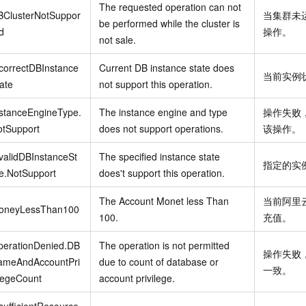
The requested operation can not
BClusterNotSuppor
当集群未
be performed while the cluster is
d
操作。
not sale.
correctDBInstance
Current DB instance state does
当前实例
ate
not support this operation.
stanceEngineType.
The instance engine and type
操作失败
otSupport
does not support operations.
该操作。
validDBInstanceSt
The specified instance state
指定的实
e.NotSupport
does't support this operation.
The Account Monet less Than
当前阿里
oneyLessThan100
100.
充值。
perationDenied.DB
The operation is not permitted
操作失败
ameAndAccountPri
due to count of database or
一致。
legeCount
account privilege.
sufficientResource