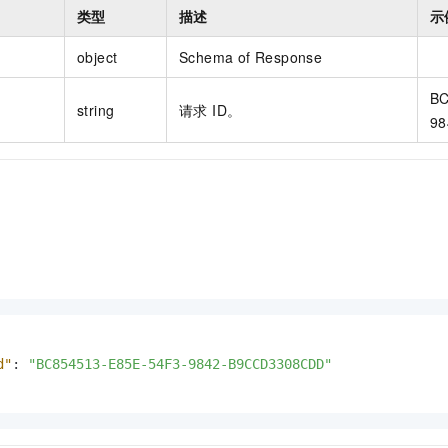
类型
描述
示
object
Schema of Response
BC
string
请求 ID。
98
d"
:
"BC854513-E85E-54F3-9842-B9CCD3308CDD"