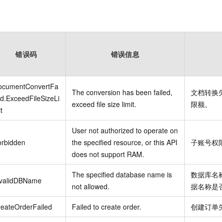
错误码
错误信息
ocumentConvertFa
The conversion has been failed,
文档转换
ed.ExceedFileSizeLi
exceed file size limit.
限额。
t
User not authorized to operate on
orbidden
the specified resource, or this API
子账号权
does not support RAM.
The specified database name is
数据库名
nvalidDBName
not allowed.
据名称是
eateOrderFailed
Failed to create order.
创建订单