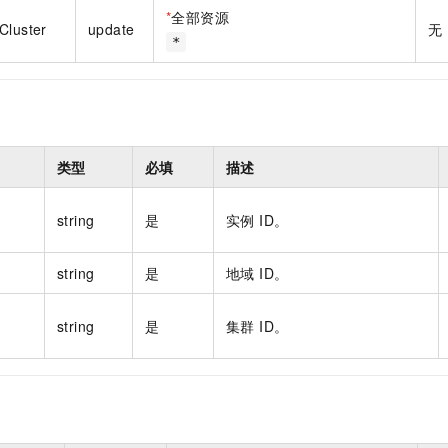
一个 AI 助手
即刻拥有 DeepSeek-R1 满血版
超强辅助，Bol
*
全部资源
Cluster
update
无
在企业官网、通讯软件中为客户提供 AI 客服
多种方案随心选，轻松解锁专属 DeepSeek
*
类型
必填
描述
string
是
实例 ID。
string
是
地域 ID。
string
是
集群 ID。