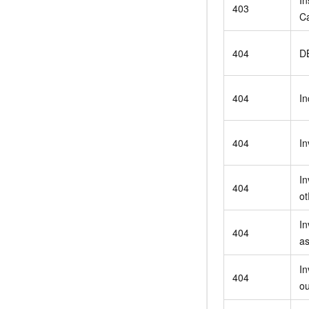
403
Ca
404
D
404
In
404
In
In
404
o
In
404
a
In
404
o