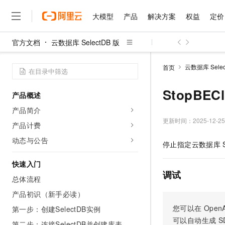
大模型
产品
解决方案
权益
定价
官方文档
云数据库 SelectDB 版
大模型
产品
解决方案
权益
定价
云市场
伙伴
服务
了解阿里云
精选产品
精选解决方案
普惠上云
产品定价
精选商城
成为销售伙伴
售前咨询
为什么选择阿里云
千问AI平台
云数据库 Selec
首页
了解云产品的定价详情
大模型服务平台百炼
千问办公，解锁你的工作
普惠上云 官方力荐
分销伙伴
在线服务
网站建设
什么是云计算
大
大模型服务与应用平台
企业级Agent产品，直接
云服务器38元/年起，超
StopBEC
产品概述
咨询伙伴
多端小程序
技术领先
云上成本管理
售后服务
千问大模型
Agency Agents：拥
官方推荐返现计划
大模型
产品简介
大模型
精选产品
精选解决方案
Salesforce 国际版订阅
稳定可靠
管理和优化成本
多元化、高性能、安全可靠
推荐新用户得奖励，单订单
更新时间：
2025-12-25
销售伙伴合作计划
产品计费
自助服务
友盟天域
安全合规
人工智能与机器学习
AI
文本生成
无影云电脑
HappyHorse 打造一
云工开物
动态与公告
停止指定云数据库
无影生态合作计划
在线服务
观测云
分析师报告
随时随地安全接入的云上超
高校专属算力普惠，学生认
计算
互联网应用开发
Qwen3.8-Max
HOT
Salesforce On Alibaba C
工单服务
快速入门
智能体时代全能旗舰模型
Tuya 物联网平台阿里云
研究报告与白皮书
云解析DNS
快速拥有专属 OpenClaw
Consulting Partner 合
调试
大数据
容器
总体流程
免费试用
短信专区
蓝凌 OA
Qwen3.7-Plus
AI 大模型销售与服务生
产品初识（新手必读）
现代化应用
存储
天池大赛
能看、能想、能动手的多模
云原生大数据计算服务 Max
解决方案免费试用 新老
电子合同
您可以在
OpenA
第一步：创建SelectDB实例
面向分析的企业级SaaS模
最高领取价值200元试用
安全
网络与CDN
AI 算法大赛
Qwen3-VL-Plus
可以自动生成
S
畅捷通
第二步：连接SelectDB并创建库表