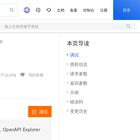
文档
备案
控制台
注册
登录
输入文档关键字查找
验
作计划
器
AI 活动
专业服务
服务伙伴合作计划
开发者社区
加入我们
服务平台百炼
阿里云 OPC 创新助力计划
集群
本页导读
（1）
一站式生成采购清单，支持单品或批量购买
S
io：打造专属 AI 语音助手
S产品伙伴计划（繁花）
峰会
造的大模型服务与应用开发平台
轻量应用服务器
一句话生成原生可编辑精美 PPT 文稿
AI 生产力先锋
Al MaaS 服务伙伴赋能合作
域名
博文
Careers
至高可申请百万元
调试
性可伸缩的云计算服务
开启高性价比 AI 编程新体验
Qwen-Audio-3.0-Realtime 端到端实时语音角色扮演
输入一句话想法, 轻松生成专业的 PPT
先锋实践拓展 AI 生产力的边界
快速构建应用程序和网站，即刻迈出上云第一步
Token 补贴，五大权
计划
海大会
伙伴信用分合作计划
商标
问答
社会招聘
授权信息
益加速 OPC 成功
S
eek-V4-Pro
数字证书管理服务（原SSL证书）
一键部署幻兽帕鲁游戏服务器
飞天发布时刻
HOT
划
备案
电子书
校园招聘
请求参数
pSeek-V4-Pro
视频创作，一键激活电商全链路生产力
全托管，含MySQL、PostgreSQL、SQL Server、MariaDB多引擎
实现全站HTTPS，呈现可信的WEB访问
一键购买专属联机服务器，轻松开启游戏
所见，即是所愿
我的收藏
产品详情
更多支持
划
公司注册
镜像站
返回参数
视频生成
语音识别与合成
专属 QwenPaw
短信服务
漫剧工坊：一站式动画创作平台
AI 实训营
HOT
合作伙伴培训与认证
示例
划
上云迁移
的智能体编程平台
站生成，高效打造优质广告素材
从聊天伙伴进化为能主动干活的本地数字员工
快速生产连贯的高质量长漫剧
从基础到进阶，Agent 创客手把手教你
国内短信简单易用，安全可靠，秒级触达，全球覆盖200+国家和地区。
e-1.1-T2V
Qwen3-TTS-Flash
lScope
我要反馈
查询合作伙伴
错误码
畅细腻的高质量视频
离线语音合成大模型，多语言方言自适应，低延迟高稳定
n Alibaba Cloud ISV 合作
代维服务
olarDB
建企业门户网站
大数据开发治理平台 DataWorks
10 分钟搭建微信、支付宝小程序
变更历史
调试
创新加速
ope
登录合作伙伴管理后台
我要建议
站，无忧落地极速上线
以可视化方式快速构建移动和 PC 门户网站
100%兼容MySQL、PostgreSQL，兼容Oracle，支持集中和分布式
高效部署网站，快速应用到小程序
Data Agent 驱动的一站式 Data+AI 开发治理平台
e-1.1-I2V
Cosyvoice-V3-Flash
安全
畅自然，细节丰富
高表现力语音合成大模型，语音克隆听感自然
我要投诉
上云场景组合购
伴
PI Explorer
边界网络安全防护产品
漫剧创作，剧本、分镜、视频高效生成
覆盖90%+业务场景，专享组合折扣价
2V
VPN
Fun-ASR