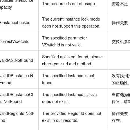
The resource is out of usage.
资源不足
pacity
The current instance lock mode
BInstanceLocked
操作失败
does not support this operation.
The specified parameter
correctVswitchId
交换机参
VSwitchId is not valid.
Specified api is not found, please
validApi.NotFound
check your url and method.
validDBInstance.N
The specified instance is not
没有找到
tFound
found.
的正确性
validDBInstanceCl
The specified instance classic
当前选择
ss.NotFound
does not exist.
停售，请
validRegionId.NotF
The provided RegionId does not
操作失败
und
exist in our records.
存在。