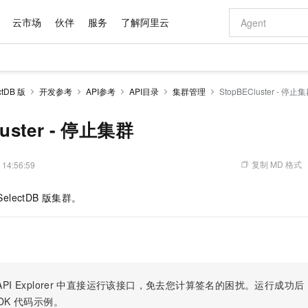
云市场
伙伴
服务
了解阿里云
AI 特惠
数据与 API
成为产品伙伴
企业增值服务
最佳实践
价格计算器
AI 场景体
基础软件
产品伙伴合
阿里云认证
市场活动
配置报价
大模型
tDB 版
开发参考
API参考
API目录
集群管理
StopBECluster - 停止
自助选配和估算价格
新方式
域名与网站
睿译宝，AI翻译排版一步到位
智启 AI 普惠权益
产品生态集成认证中心
企业支持计划
云上春晚
千问官方 MaaS 平台，为开发者和 Agent 而生，新用户赠送 1 亿 + tokens 额度
云服务器 EC
Qwen Aud
AI Coding
阿里云Maa
2026 阿里云
为企业打
数据集
Windows
大模型认证
模型
NEW
NEW
交付可用成果
值低价云产品抢先购
提供智能易用的域名与建站服务
上传文档即自动完成翻译和格式还原
至高享 1亿+免费 tokens，加速 Al 应用落地
安全可靠、弹
智能编程，一键
luster - 停止集群
产品生态伙伴
专家技术服务
云上奥运之旅
弹性计算合作
阿里云中企出
手机三要素
宝塔 Linux
全部认证
价格优势
有专属领域专家
对象存储 OSS
GLM-5.2：长任务时代开源旗舰模型
阿里云 OPC 创新助力计划
云数据库 RD
即刻拥有 DeepS
AI 电商营销
产品生态伙伴工作台
企业增值服务台
云栖战略参考
云存储合作计
云栖大会
身份实名认证
CentOS
训练营
推动算力普惠，释放技术红利
的大模型服务
最高返9万
多领域专家智能体,一键组建 AI 虚拟交付团队
至高百万元 Token 补贴，加速一人公司成长
稳定、安全、高性价比、高性能的云存储服务
真正可用的 1M 上下文,一次完成代码全链路开发
轻松解锁专属 Dee
从图文生成到
复制 MD 格式
 14:56:59
云上的中国
数据库合作计
活动全景
短信
Docker
图片和
站式影视创作平台
人工智能平台 PAI
Hermes Agent，打造自进化智能体
Token Plan 模型订阅计划
Qoder
5 分钟轻松部署
AI 广告创作
企业成长
大模型
NEW
信息公告
SelectDB
版集群。
看见新力量
云网络合作计
OCR 文字识别
JAVA
级电脑
证享300元代金券
可视化编排打通从文字构思到成片全链路闭环
一站式AI开发、训练和推理服务
自主进化，持久记忆，越用越聪明
Qwen3.8-Max 首发尝鲜，限时加量 10 倍，夜间低至2折
面向真实软件
图文、视频一
Kimi-K3
HappyHors
NEW
魔搭 Mode
loud
服务实践
官网公告
Kimi 最新旗舰模型，长程编程与推理利器
让文字生成流
金融模力时刻
Salesforce O
版
发票查验
全能环境
Qoder CN
Claude Code + GStack 打造工程团队
千问办公，限时限量积分加倍
云原生数据库 P
低代码高效构
AI 建站
NEW
作计划
计划
创新中心
魔搭 ModelSc
健康状态
让AI从“聊天伙伴”进化为能干活的“数字员工”
覆盖公网/内网、递归/权威、移动APP等全场景解析服务
安装技能 GStack，拥有专属 AI 工程团队
你的AI工作搭子，覆盖日常办公高频场景
基于千问大模型等，支持代码智能生成、研发智能问答
0 代码专业建
客户案例
天气预报查询
操作系统
Deepseek-v4-pro
HappyHors
态合作计划
态智能体模型
旗舰 MoE 大模型，百万上下文与顶尖推理能力
图生视频，流
Compute
同享
容器服务 Kubernetes 版 ACK
万小智 AI 建站低至 15元/月
云防火墙
AI 短剧/漫剧
快递物流查询
WordPress
成为服务伙
高校合作
PI Explorer
中直接运行该接口，免去您计算签名的困扰。运行成功后，OpenA
式云数据仓库
点，立即开启云上创新
提供一站式管理容器应用的 K8s 服务
送.CN域名，送备案服务码
云原生的云上
AI助力短剧
GLM-5.2
Wan2.7-T
DK
代码示例。
Ubuntu