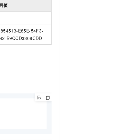
例值
854513-E85E-54F3-
42-B9CCD3308CDD