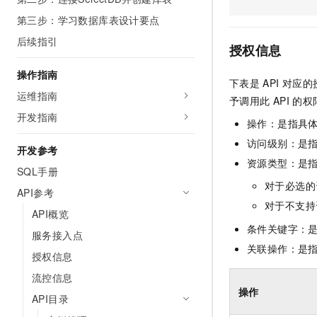
AI 产品 免费试用
网络
安全
云开发大赛
第三步：学习数据库表设计要点
Tableau 订阅
1亿+ 大模型 tokens 和 
后续指引
可观测
入门学习赛
中间件
AI空中课堂在线直播课
授权信息
140+云产品 免费试用
大模型服务
上云与迁云
产品新客免费试用，最长1
数据库
操作指南
下表是
API
对应的
生态解决方案
千问AI平台-Token Plan
运维指南
企业出海
大模型ACA认证体验
予调用此
API
的权
大数据计算
助力企业全员 AI 认知与能
开发指南
行业生态解决方案
操作：是指具
政企业务
媒体服务
千问AI平台-模型体验
开发者生态解决方案
访问级别：是指
开发参考
在线体验全尺寸、多种模态
企业服务与云通信
资源类型：是
AI 开发和 AI 应用解决
SQL手册
Happy 系列大模型
对于必选的
域名与网站
API参考
对于不支持
API概览
终端用户计算
条件关键字：
服务接入点
Serverless
关联操作：是
大模型解决方案
授权信息
开发工具
流控信息
快速部署 Dify，高效搭建 
操作
API目录
迁移与运维管理