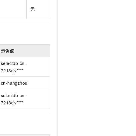
t.diy 一步搞定创意建站
构建大模型应用的安全防护体系
无
通过自然语言交互简化开发流程,全栈开发支持
通过阿里云安全产品对 AI 应用进行安全防护
示例值
selectdb-cn-
7213cjv****
cn-hangzhou
selectdb-cn-
7213cjv****