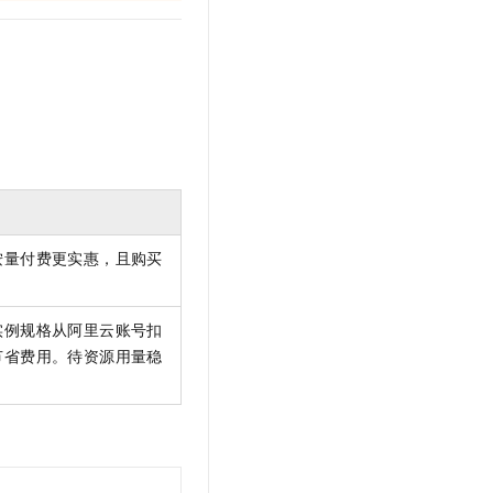
t.diy 一步搞定创意建站
构建大模型应用的安全防护体系
通过自然语言交互简化开发流程,全栈开发支持
通过阿里云安全产品对 AI 应用进行安全防护
按量付费更实惠，且购买
实例规格从阿里云账号扣
节省费用。待资源用量稳