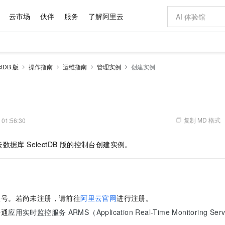
云市场
伙伴
服务
了解阿里云
AI 特惠
数据与 API
成为产品伙伴
企业增值服务
最佳实践
价格计算器
AI 场景体
基础软件
产品伙伴合
阿里云认证
市场活动
配置报价
大模型
tDB 版
操作指南
运维指南
管理实例
创建实例
自助选配和估算价格
新方式
域名与网站
睿译宝，AI翻译排版一步到位
智启 AI 普惠权益
产品生态集成认证中心
企业支持计划
云上春晚
千问官方 MaaS 平台，为开发者和 Agent 而生，新用户赠送 1 亿 + tokens 额度
云服务器 EC
Qwen Aud
AI Coding
阿里云Maa
2026 阿里云
为企业打
数据集
Windows
大模型认证
模型
NEW
NEW
交付可用成果
值低价云产品抢先购
提供智能易用的域名与建站服务
上传文档即自动完成翻译和格式还原
至高享 1亿+免费 tokens，加速 Al 应用落地
安全可靠、弹
智能编程，一键
产品生态伙伴
专家技术服务
云上奥运之旅
弹性计算合作
阿里云中企出
手机三要素
宝塔 Linux
全部认证
价格优势
有专属领域专家
对象存储 OSS
GLM-5.2：长任务时代开源旗舰模型
阿里云 OPC 创新助力计划
云数据库 RD
即刻拥有 DeepS
AI 电商营销
产品生态伙伴工作台
企业增值服务台
云栖战略参考
云存储合作计
云栖大会
身份实名认证
CentOS
训练营
推动算力普惠，释放技术红利
的大模型服务
最高返9万
多领域专家智能体,一键组建 AI 虚拟交付团队
至高百万元 Token 补贴，加速一人公司成长
稳定、安全、高性价比、高性能的云存储服务
真正可用的 1M 上下文,一次完成代码全链路开发
轻松解锁专属 Dee
从图文生成到
复制 MD 格式
 01:56:30
云上的中国
数据库合作计
活动全景
短信
Docker
图片和
站式影视创作平台
人工智能平台 PAI
Hermes Agent，打造自进化智能体
Token Plan 模型订阅计划
Qoder
5 分钟轻松部署
AI 广告创作
企业成长
大模型
NEW
信息公告
云数据库 SelectDB 版
的控制台创建实例。
看见新力量
云网络合作计
OCR 文字识别
JAVA
级电脑
证享300元代金券
可视化编排打通从文字构思到成片全链路闭环
一站式AI开发、训练和推理服务
自主进化，持久记忆，越用越聪明
Qwen3.8-Max 首发尝鲜，限时加量 10 倍，夜间低至2折
面向真实软件
图文、视频一
Kimi-K3
HappyHors
NEW
魔搭 Mode
loud
服务实践
官网公告
Kimi 最新旗舰模型，长程编程与推理利器
让文字生成流
金融模力时刻
Salesforce O
版
发票查验
全能环境
Qoder CN
Claude Code + GStack 打造工程团队
千问办公，限时限量积分加倍
云原生数据库 P
低代码高效构
AI 建站
NEW
作计划
计划
创新中心
魔搭 ModelSc
健康状态
让AI从“聊天伙伴”进化为能干活的“数字员工”
覆盖公网/内网、递归/权威、移动APP等全场景解析服务
安装技能 GStack，拥有专属 AI 工程团队
你的AI工作搭子，覆盖日常办公高频场景
基于千问大模型等，支持代码智能生成、研发智能问答
0 代码专业建
客户案例
天气预报查询
操作系统
Deepseek-v4-pro
HappyHors
态合作计划
账号。若尚未注册，请前往
阿里云官网
进行注册。
态智能体模型
旗舰 MoE 大模型，百万上下文与顶尖推理能力
图生视频，流
Compute
同享
容器服务 Kubernetes 版 ACK
万小智 AI 建站低至 15元/月
云防火墙
AI 短剧/漫剧
快递物流查询
WordPress
成为服务伙
高校合作
开通
应用实时监控服务
ARMS（Application Real-Time Monitoring Ser
式云数据仓库
点，立即开启云上创新
提供一站式管理容器应用的 K8s 服务
送.CN域名，送备案服务码
云原生的云上
AI助力短剧
GLM-5.2
Wan2.7-T
Ubuntu