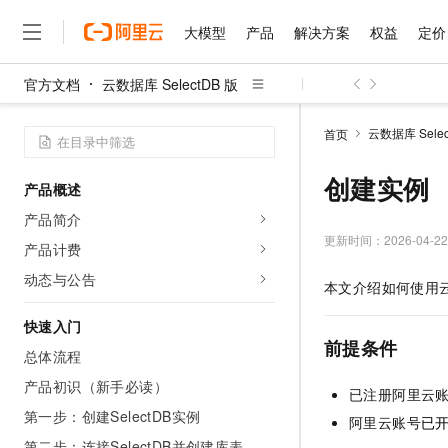
大模型
产品
解决方案
权益
定价
官方文档
云数据库 SelectDB 版
大模型
产品
解决方案
权益
定价
云市场
伙伴
服务
了解阿里云
精选产品
精选解决方案
普惠上云
产品定价
精选商城
成为销售伙伴
售前咨询
为什么选择阿里云
千问AI平台
云数据库 Selec
首页
了解云产品的定价详情
大模型服务平台百炼
千问办公，解锁你的工作
普惠上云 官方力荐
分销伙伴
在线服务
网站建设
什么是云计算
大
大模型服务与应用平台
企业级Agent产品，直接
云服务器38元/年起，超
创建实例
产品概述
咨询伙伴
多端小程序
技术领先
云上成本管理
售后服务
千问大模型
Agency Agents：拥
官方推荐返现计划
大模型
产品简介
大模型
精选产品
精选解决方案
Salesforce 国际版订阅
稳定可靠
管理和优化成本
多元化、高性能、安全可靠
推荐新用户得奖励，单订单
更新时间：
2026-04-22
销售伙伴合作计划
产品计费
自助服务
友盟天域
安全合规
人工智能与机器学习
AI
文本生成
无影云电脑
HappyHorse 打造一
云工开物
动态与公告
本文介绍如何使用
无影生态合作计划
在线服务
观测云
分析师报告
随时随地安全接入的云上超
高校专属算力普惠，学生认
计算
互联网应用开发
Qwen3.8-Max
HOT
Salesforce On Alibaba C
工单服务
快速入门
智能体时代全能旗舰模型
Tuya 物联网平台阿里云
研究报告与白皮书
云解析DNS
快速拥有专属 OpenClaw
Consulting Partner 合
前提条件
大数据
容器
总体流程
免费试用
短信专区
蓝凌 OA
Qwen3.7-Plus
AI 大模型销售与服务生
产品初识（新手必读）
现代化应用
存储
天池大赛
已注册阿里云
能看、能想、能动手的多模
云原生大数据计算服务 Max
解决方案免费试用 新老
电子合同
第一步：创建SelectDB实例
阿里云账号
已
面向分析的企业级SaaS模
最高领取价值200元试用
安全
网络与CDN
AI 算法大赛
Qwen3-VL-Plus
畅捷通
第二步：连接SelectDB并创建库表