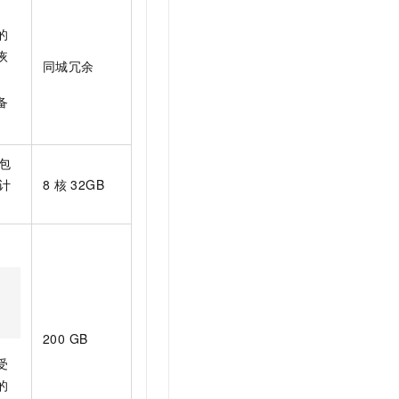
的
恢
同城冗余
备
包
计
8
核 32GB
200 GB
受
的