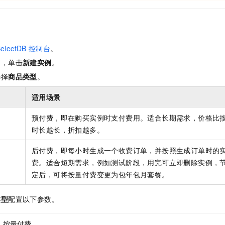
一个 AI 助手
即刻拥有 DeepSeek-R1 满血版
超强辅助，Bol
在企业官网、通讯软件中为客户提供 AI 客服
多种方案随心选，轻松解锁专属 DeepSeek
electDB
控制台
。
面，单击
新建实例
。
选择
商品类型
。
适用场景
预付费，即在购买实例时支付费用。适合长期需求，价格比
时长越长，折扣越多。
后付费，即每小时生成一个收费订单，并按照生成订单时的
费。适合短期需求，例如测试阶段，用完可立即删除实例，
定后，可将按量付费变更为包年包月套餐。
类型
配置以下参数。
按量付费