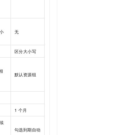
小
无
区分大小写
相
默认资源组
1
个月
续
勾选到期自动