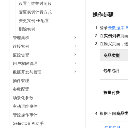
设置可维护时间段
10 分钟在聊天系统中增加
专有云
变更实例计费方式
操作步骤
变更实例FE配置
登录
云数据库
S
删除实例
在
实例列表
页
管理集群
在购买页面，
连接实例
监控告警
商品类型
用户权限管理
包年包月
数据开发与管理
插件管理
参数配置
按量付费
场景化参数
主动运维事件
根据不同
商品
管控操作审计
SelectDB AI助手
包年包月