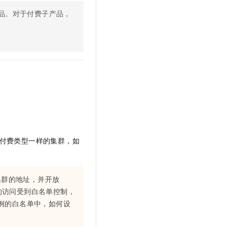
文戏情感细腻自然，动作戏激烈拳拳到肉，实现更强表演能力
支持中英文自由切换，具备更强的噪声鲁棒性
云聚AI 严选权益
SSL 证书
品。对于付费子产品，
，一键激活高效办公新体验
精选AI产品，从模型到应用全链提效
堡垒机
AI 用量加速计划
应用
防火墙
、识别商机，让客服更高效、服务更出色。
新老同享，达量后返
千问办公
主机安全
NEW
的智能体编程平台
一站式AI生产力平台
AI 应用及服务市场
伶鹊
企业级人与Agent协作平台，接入和调度多个数字员工
智能客服平台，对话机器人、对话分析、智能外呼
AI 应用
大模型服务平台百炼 - 全妙
大模型
应用创作平台
多模态内容创作工具，已接入 DeepSeek
付费类型一样的集群，如
自然语言处理
数据标注
集群的地址，并开放
机器学习
的访问受到白名单控制，
息提取
与 AI 智能体进行实时音视频通话
例的白名单中，如何设
从文本、图片、视频中提取结构化的属性信息
构建支持视频理解的 AI 音视频实时通话应用