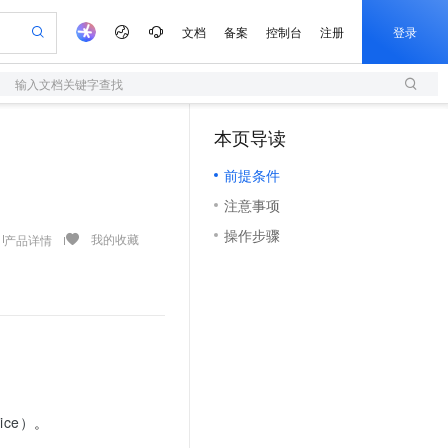
文档
备案
控制台
注册
登录
输入文档关键字查找
验
作计划
器
AI 活动
专业服务
服务伙伴合作计划
开发者社区
加入我们
服务平台百炼
阿里云 OPC 创新助力计划
本页导读
（1）
一站式生成采购清单，支持单品或批量购买
S
io：打造专属 AI 语音助手
S产品伙伴计划（繁花）
峰会
造的大模型服务与应用开发平台
轻量应用服务器
一句话生成原生可编辑精美 PPT 文稿
AI 生产力先锋
Al MaaS 服务伙伴赋能合作
域名
博文
Careers
至高可申请百万元
前提条件
性可伸缩的云计算服务
开启高性价比 AI 编程新体验
Qwen-Audio-3.0-Realtime 端到端实时语音角色扮演
输入一句话想法, 轻松生成专业的 PPT
先锋实践拓展 AI 生产力的边界
快速构建应用程序和网站，即刻迈出上云第一步
Token 补贴，五大权
计划
海大会
伙伴信用分合作计划
商标
问答
社会招聘
注意事项
益加速 OPC 成功
S
eek-V4-Pro
数字证书管理服务（原SSL证书）
一键部署幻兽帕鲁游戏服务器
飞天发布时刻
HOT
划
备案
电子书
校园招聘
操作步骤
pSeek-V4-Pro
视频创作，一键激活电商全链路生产力
全托管，含MySQL、PostgreSQL、SQL Server、MariaDB多引擎
实现全站HTTPS，呈现可信的WEB访问
一键购买专属联机服务器，轻松开启游戏
所见，即是所愿
我的收藏
产品详情
更多支持
划
公司注册
镜像站
视频生成
语音识别与合成
专属 QwenPaw
短信服务
漫剧工坊：一站式动画创作平台
AI 实训营
HOT
合作伙伴培训与认证
划
上云迁移
的智能体编程平台
站生成，高效打造优质广告素材
从聊天伙伴进化为能主动干活的本地数字员工
快速生产连贯的高质量长漫剧
从基础到进阶，Agent 创客手把手教你
国内短信简单易用，安全可靠，秒级触达，全球覆盖200+国家和地区。
e-1.1-T2V
Qwen3-TTS-Flash
lScope
我要反馈
查询合作伙伴
畅细腻的高质量视频
离线语音合成大模型，多语言方言自适应，低延迟高稳定
n Alibaba Cloud ISV 合作
代维服务
olarDB
建企业门户网站
大数据开发治理平台 DataWorks
10 分钟搭建微信、支付宝小程序
创新加速
ope
登录合作伙伴管理后台
我要建议
站，无忧落地极速上线
以可视化方式快速构建移动和 PC 门户网站
100%兼容MySQL、PostgreSQL，兼容Oracle，支持集中和分布式
高效部署网站，快速应用到小程序
Data Agent 驱动的一站式 Data+AI 开发治理平台
e-1.1-I2V
Cosyvoice-V3-Flash
安全
畅自然，细节丰富
高表现力语音合成大模型，语音克隆听感自然
我要投诉
上云场景组合购
伴
vice）
。
边界网络安全防护产品
漫剧创作，剧本、分镜、视频高效生成
覆盖90%+业务场景，专享组合折扣价
2V
VPN
Fun-ASR