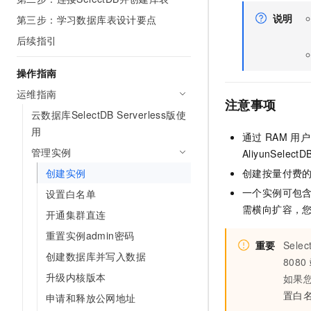
AI 产品 免费试用
网络
安全
云开发大赛
说明
第三步：学习数据库表设计要点
Tableau 订阅
1亿+ 大模型 tokens 和 
后续指引
可观测
入门学习赛
中间件
AI空中课堂在线直播课
140+云产品 免费试用
大模型服务
上云与迁云
产品新客免费试用，最长1
数据库
操作指南
生态解决方案
千问AI平台-Token Plan
运维指南
企业出海
大模型ACA认证体验
大数据计算
注意事项
助力企业全员 AI 认知与能
云数据库SelectDB Serverless版使
行业生态解决方案
政企业务
媒体服务
用
千问AI平台-模型体验
通过
RAM
用户
开发者生态解决方案
在线体验全尺寸、多种模态
管理实例
AliyunSelectD
企业服务与云通信
AI 开发和 AI 应用解决
创建实例
创建按量付费
Happy 系列大模型
域名与网站
一个实例可包
设置白名单
需横向扩容，
终端用户计算
开通集群直连
重置实例admin密码
Serverless
大模型解决方案
重要
Selec
创建数据库并写入数据
8080
开发工具
快速部署 Dify，高效搭建 
升级内核版本
如果
置白
迁移与运维管理
申请和释放公网地址