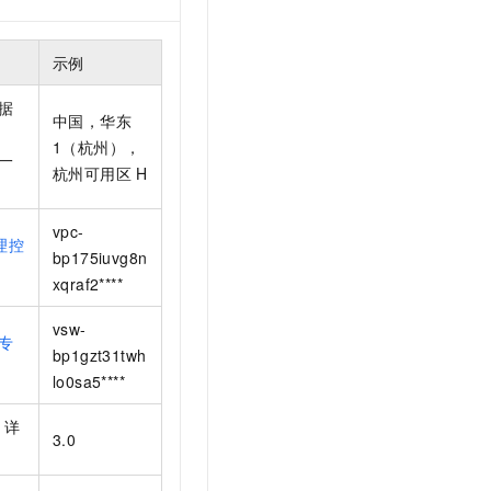
示例
据
中国，华东
1（杭州），
一
杭州可用区
H
vpc-
理控
bp175iuvg8n
xqraf2****
vsw-
专
bp1gzt31twh
lo0sa5****
，详
3.0