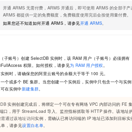
服务生态伙伴
视觉 Coding、空间感知、多模态思考等全面升级
1M上下文，专为长程任务能力而生
云工开物
企业应用
Night Plan 支持 Qwen 3.8-Max
AI 办公
NEW
开通
ARMS
无需付费，ARMS
开通后，即可使用
ARMS
的全部子产
Red Hat
30+ 款产品免费体验
夜间 5 折，Qwen/Meoo/TokenPlan 客户专享
AI智能应用
科研合作
ARMS
都提供一定的免费额度，免费额度使用完后会按使用量付费。
ERP
堂（旗舰版）
SUSE
智能客服
如果您还不知道如何开通
ARMS，请参见
开通
ARMS
。
AI 应用构建
大模型原生
CRM
2个月
自动承接线索
建站小程序
Qoder
大模型服务平台百炼-应用模版
OA 办公系统
HOT
NEW
面向真实软件
个人版上线、团队版降价；千问3.8-Max首发发尝鲜
丰富多元化的应用模版和解决方案
力提升
财税管理
模板建站
万有无界
大模型服务平台百炼-智能体
（子账号）创建
SelectDB
实例时，该
RAM
用户（子账号）必须拥有
400电话
定制建站
的模型效果
灵活可视化地构建企业级 Agent
BFullAccess
权限。如何授权，请参见
为
RAM
用户授权
。
方案
广告营销
模板小程序
的实例时，请确保您的阿里云账号的余额
大于等于
100
元
。
秒悟
人工智能平台 PAI
定制小程序
云端极速 AI 
新一代 AI 视频生成模型，深度适配广告营销等场景
AI Native 的算法工程平台，一站式完成建模、训练、推理服务部署
含一个或多个
BE
集群。当您创建一个实例后，实例中只包含一个与实例
您可在实例中
新建集群
。
APP 开发
建站系统
tDB
实例创建完成后，将绑定一个可在专有网络
VPC
内部访问的
FE
端口，用于
StreamLoad
导入、监控指标抓取等
HTTP
操作。该地址
AI 应用
10分钟微调：让0.6B模型媲美235B模型
多模态数据信
您需通过该地址访问
实例，需确认已将访问端的
IP
地址已添加到目标实
依托云原生高可用架构,实现Dify私有化部署
用1%尺寸在特定领域达到大模型90%以上效果
名单，请参见
设置白名单
。