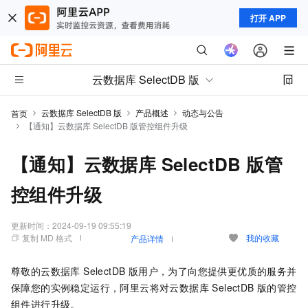
打开 APP
云数据库 SelectDB 版
云数据库 SelectDB 版
产品概述
动态与公告
首页
【通知】云数据库 SelectDB 版管控组件升级
【通知】云数据库 SelectDB 版管
控组件升级
更新时间：
2024-09-19 09:55:19
复制 MD 格式
我的收藏
产品详情
尊敬的
云数据库 SelectDB 版
用户，为了向您提供更优质的服务并
保障您的实例稳定运行，阿里云将对
云数据库 SelectDB 版
的管控
组件进行升级。