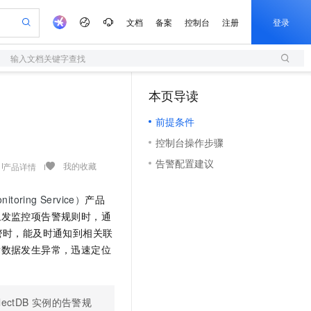
文档
备案
控制台
注册
登录
输入文档关键字查找
验
作计划
器
AI 活动
专业服务
服务伙伴合作计划
开发者社区
加入我们
服务平台百炼
阿里云 OPC 创新助力计划
本页导读
（1）
一站式生成采购清单，支持单品或批量购买
S
S产品伙伴计划（繁花）
峰会
造的大模型服务与应用开发平台
Qwen Audio：打造专属 AI 语音助手
轻量应用服务器
一句话生成原生可编辑精美 PPT 文稿
AI 生产力先锋
Al MaaS 服务伙伴赋能合作
域名
博文
Careers
NEW
至高可申请百万元
前提条件
性可伸缩的云计算服务
开启高性价比 AI 编程新体验
Qwen-Audio-3.0-Realtime 端到端实时语音角色扮演
输入一句话想法, 轻松生成专业的 PPT
先锋实践拓展 AI 生产力的边界
快速构建应用程序和网站，即刻迈出上云第一步
Token 补贴，五大权
计划
海大会
伙伴信用分合作计划
商标
问答
社会招聘
控制台操作步骤
益加速 OPC 成功
S
eek-V4-Pro
数字证书管理服务（原SSL证书）
一键部署幻兽帕鲁游戏服务器
飞天发布时刻
HOT
划
备案
电子书
校园招聘
告警配置建议
pSeek-V4-Pro
视频创作，一键激活电商全链路生产力
全托管，含MySQL、PostgreSQL、SQL Server、MariaDB多引擎
实现全站HTTPS，呈现可信的WEB访问
一键购买专属联机服务器，轻松开启游戏
所见，即是所愿
我的收藏
产品详情
更多支持
划
公司注册
镜像站
视频生成
语音识别与合成
专属 QwenPaw
短信服务
漫剧工坊：一站式动画创作平台
AI 实训营
HOT
nitoring Service）
产品
合作伙伴培训与认证
划
上云迁移
的智能体编程平台
站生成，高效打造优质广告素材
从聊天伙伴进化为能主动干活的本地数字员工
快速生产连贯的高质量长漫剧
从基础到进阶，Agent 创客手把手教你
国内短信简单易用，安全可靠，秒级触达，全球覆盖200+国家和地区。
e-1.1-T2V
Qwen3-TTS-Flash
触发监控项告警规则时，通
lScope
我要反馈
查询合作伙伴
畅细腻的高质量视频
离线语音合成大模型，多语言方言自适应，低延迟高稳定
n Alibaba Cloud ISV 合作
警时，能及时通知到相关联
代维服务
olarDB
建企业门户网站
大数据开发治理平台 DataWorks
10 分钟搭建微信、支付宝小程序
创新加速
标数据发生异常，迅速定位
ope
登录合作伙伴管理后台
我要建议
站，无忧落地极速上线
以可视化方式快速构建移动和 PC 门户网站
100%兼容MySQL、PostgreSQL，兼容Oracle，支持集中和分布式
高效部署网站，快速应用到小程序
Data Agent 驱动的一站式 Data+AI 开发治理平台
e-1.1-I2V
Cosyvoice-V3-Flash
安全
畅自然，细节丰富
高表现力语音合成大模型，语音克隆听感自然
我要投诉
上云场景组合购
伴
边界网络安全防护产品
漫剧创作，剧本、分镜、视频高效生成
覆盖90%+业务场景，专享组合折扣价
2V
VPN
Fun-ASR
lectDB
实例的告警规