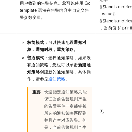
用户收到的告警信息。您可以使用
Go
{{$labels.metri
template
语法在告警内容中自定义告
_value}}
警参数变量。
{{$labels.metri
，当前值 {{ printf 
极简模式
：可以快速配置
通知对
象
，
通知时段
，
重复策略
。
普通模式
：选择通知策略，如果没
有通知策略，您也可以单击
新建通
知策略
创建新的通知策略，具体操
作，请参见
通知策略
。
重要
快速指定通知策略只能
保证当前告警规则产生
的告警事件一定能够被
无
所选的通知策略匹配到
并且产生对应告警。但
是，当前告警规则产生