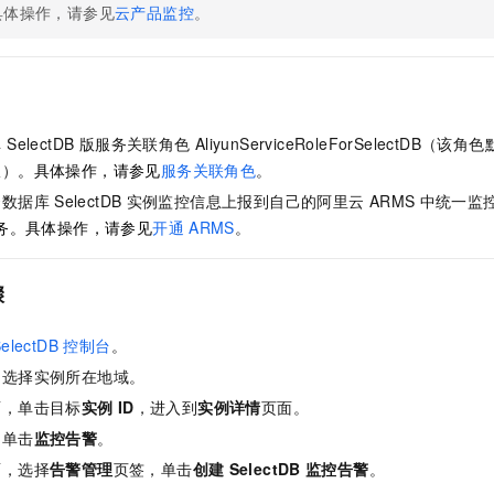
服务生态伙伴
视觉 Coding、空间感知、多模态思考等全面升级
1M上下文，专为长程任务能力而生
云工开物
具体操作，请参见
云产品监控
。
企业应用
Night Plan 支持 Qwen 3.8-Max
AI 办公
NEW
Red Hat
30+ 款产品免费体验
夜间 5 折，Qwen/Meoo/TokenPlan 客户专享
AI智能应用
科研合作
ERP
堂（旗舰版）
SUSE
智能客服
AI 应用构建
大模型原生
CRM
2个月
自动承接线索
建站小程序
Qoder
大模型服务平台百炼-应用模版
OA 办公系统
SelectDB 版
服务关联角色
AliyunServiceRoleForSelectDB（该角
HOT
NEW
面向真实软件
个人版上线、团队版降价；千问3.8-Max首发发尝鲜
丰富多元化的应用模版和解决方案
限
）
。具体操作，请参见
服务关联角色
。
力提升
财税管理
模板建站
云数据库
SelectDB
实例监控信息上报到自己的阿里云
ARMS
中统一监
万有无界
大模型服务平台百炼-智能体
400电话
定制建站
务。具体操作，请参见
开通
ARMS
。
的模型效果
灵活可视化地构建企业级 Agent
方案
广告营销
模板小程序
秒悟
人工智能平台 PAI
骤
定制小程序
云端极速 AI 
新一代 AI 视频生成模型，深度适配广告营销等场景
AI Native 的算法工程平台，一站式完成建模、训练、推理服务部署
APP 开发
electDB 控制台
。
，选择实例所在地域。
建站系统
面，单击目标
实例
ID
，进入到
实例详情
页面。
AI 应用
10分钟微调：让0.6B模型媲美235B模型
多模态数据信
，单击
监控告警
。
依托云原生高可用架构,实现Dify私有化部署
用1%尺寸在特定领域达到大模型90%以上效果
面，选择
告警管理
页签，单击
创建
SelectDB
监控告警
。