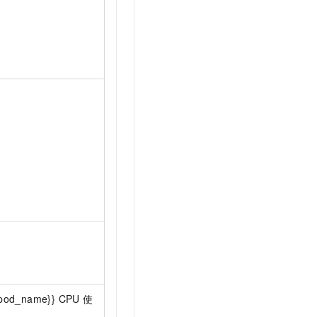
pod_name}} CPU
使