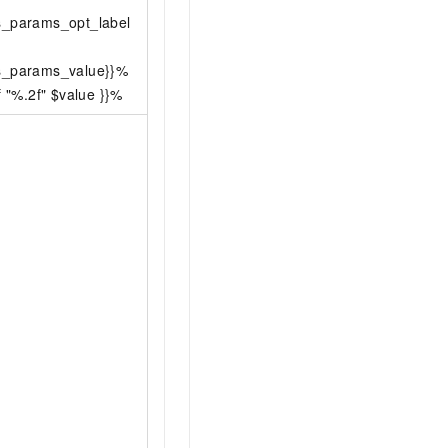
cs_params_opt_label
cs_params_value}}%
"%.2f" $value }}%