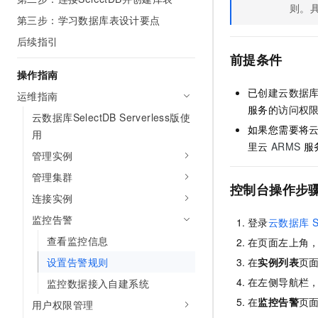
则。
AI 产品 免费试用
网络
安全
云开发大赛
第三步：学习数据库表设计要点
Tableau 订阅
1亿+ 大模型 tokens 和 
后续指引
可观测
入门学习赛
中间件
AI空中课堂在线直播课
140+云产品 免费试用
前提条件
大模型服务
上云与迁云
产品新客免费试用，最长1
数据库
操作指南
生态解决方案
千问AI平台-Token Plan
已
创建
云数据库 
运维指南
企业出海
大模型ACA认证体验
大数据计算
服务
的访问权
助力企业全员 AI 认知与能
云数据库SelectDB Serverless版使
行业生态解决方案
政企业务
如果您需要将
媒体服务
用
千问AI平台-模型体验
开发者生态解决方案
里云
ARMS
服
在线体验全尺寸、多种模态
管理实例
企业服务与云通信
AI 开发和 AI 应用解决
管理集群
Happy 系列大模型
控制台操作步
域名与网站
连接实例
终端用户计算
监控告警
登录
云数据库 S
查看监控信息
在页面左上角
Serverless
大模型解决方案
设置告警规则
在
实例列表
页
开发工具
快速部署 Dify，高效搭建 
在左侧导航栏
监控数据接入自建系统
在
监控告警
页
迁移与运维管理
用户权限管理