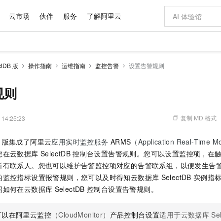
云市场
伙伴
服务
了解阿里云
AI 特惠
数据与 API
成为产品伙伴
企业增值服务
最佳实践
价格计算器
AI 场景体
基础软件
产品伙伴合
阿里云认证
市场活动
配置报价
大模型
tDB 版
操作指南
运维指南
监控告警
设置告警规则
自助选配和估算价格
新方式
域名与网站
睿译宝，AI翻译排版一步到位
智启 AI 普惠权益
产品生态集成认证中心
企业支持计划
云上春晚
千问官方 MaaS 平台，为开发者和 Agent 而生，新用户赠送 1 亿 + tokens 额度
云服务器 EC
AI Coding
阿里云Maa
2026 阿里云
为企业打
数据集
Windows
大模型认证
模型
NEW
交付可用成果
值低价云产品抢先购
提供智能易用的域名与建站服务
上传文档即自动完成翻译和格式还原
至高享 1亿+免费 tokens，加速 Al 应用落地
安全可靠、弹
智能编程，一键
规则
产品生态伙伴
专家技术服务
云上奥运之旅
弹性计算合作
阿里云中企出
手机三要素
宝塔 Linux
全部认证
价格优势
有专属领域专家
对象存储 OSS
GLM-5.2：长任务时代开源旗舰模型
阿里云 OPC 创新助力计划
云数据库 RD
即刻拥有 DeepS
AI 电商营销
产品生态伙伴工作台
企业增值服务台
云栖战略参考
云存储合作计
云栖大会
身份实名认证
CentOS
训练营
推动算力普惠，释放技术红利
的大模型服务
最高返9万
多领域专家智能体,一键组建 AI 虚拟交付团队
至高百万元 Token 补贴，加速一人公司成长
稳定、安全、高性价比、高性能的云存储服务
真正可用的 1M 上下文,一次完成代码全链路开发
轻松解锁专属 Dee
从图文生成到
复制 MD 格式
 14:25:23
云上的中国
数据库合作计
活动全景
短信
Docker
图片和
站式影视创作平台
人工智能平台 PAI
Hermes Agent，打造自进化智能体
Token Plan 模型订阅计划
Qoder
5 分钟轻松部署
AI 广告创作
企业成长
大模型
NEW
信息公告
 版
集成了阿里云
应用实时监控服务
ARMS
（Application Real-Time Mo
看见新力量
云网络合作计
OCR 文字识别
JAVA
级电脑
证享300元代金券
可视化编排打通从文字构思到成片全链路闭环
一站式AI开发、训练和推理服务
自主进化，持久记忆，越用越聪明
Qwen3.8-Max 首发尝鲜，限时加量 10 倍，夜间低至2折
面向真实软件
图文、视频一
Kimi-K3
HappyHors
您在
云数据库
SelectDB
控制台设置告警规则
。
您可以设置监控项，在
NEW
魔搭 Mode
loud
服务实践
官网公告
Kimi 最新旗舰模型，长程编程与推理利器
让文字生成流
金融模力时刻
Salesforce O
版
所有联系人。您也可以维护告警监控项对应的告警联系组，以便发生告
发票查验
全能环境
Qoder CN
Claude Code + GStack 打造工程团队
千问办公，限时限量积分加倍
云原生数据库 P
低代码高效构
AI 建站
NEW
作计划
计划
的监控指标设置报警规则，
您可以及时
得知
云数据库
SelectDB
实例
指
创新中心
魔搭 ModelSc
健康状态
让AI从“聊天伙伴”进化为能干活的“数字员工”
覆盖公网/内网、递归/权威、移动APP等全场景解析服务
安装技能 GStack，拥有专属 AI 工程团队
你的AI工作搭子，覆盖日常办公高频场景
基于千问大模型等，支持代码智能生成、研发智能问答
0 代码专业建
客户案例
天气预报查询
操作系统
Deepseek-v4-pro
HappyHors
态合作计划
绍如何在
云数据库
SelectDB
控制台设置告警规则
。
态智能体模型
旗舰 MoE 大模型，百万上下文与顶尖推理能力
图生视频，流
Compute
同享
容器服务 Kubernetes 版 ACK
万小智 AI 建站低至 15元/月
云防火墙
AI 短剧/漫剧
快递物流查询
WordPress
成为服务伙
高校合作
式云数据仓库
点，立即开启云上创新
提供一站式管理容器应用的 K8s 服务
送.CN域名，送备案服务码
云原生的云上
AI助力短剧
GLM-5.2
Wan2.7-T
可以在阿里云监控
（CloudMonitor）
产品控制台设置
适用于
云数据库
Se
Ubuntu