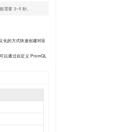
t.diy 一步搞定创意建站
构建大模型应用的安全防护体系
能需要
3~5
秒。
通过自然语言交互简化开发流程,全栈开发支持
通过阿里云安全产品对 AI 应用进行安全防护
义化的方式快速创建对应
，可以通过自定义
PromQL