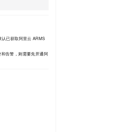
文戏情感细腻自然，动作戏激烈拳拳到肉，实现更强表演能力
支持中英文自由切换，具备更强的噪声鲁棒性
云聚AI 严选权益
SSL 证书
，一键激活高效办公新体验
精选AI产品，从模型到应用全链提效
堡垒机
AI 用量加速计划
应用
防火墙
、识别商机，让客服更高效、服务更出色。
新老同享，达量后返
千问办公
主机安全
色默认已
获取阿里云
ARMS
NEW
的智能体编程平台
一站式AI生产力平台
控和告警
，则需要先开通
阿
AI 应用及服务市场
伶鹊
企业级人与Agent协作平台，接入和调度多个数字员工
智能客服平台，对话机器人、对话分析、智能外呼
AI 应用
大模型服务平台百炼 - 全妙
大模型
应用创作平台
多模态内容创作工具，已接入 DeepSeek
自然语言处理
数据标注
机器学习
息提取
与 AI 智能体进行实时音视频通话
从文本、图片、视频中提取结构化的属性信息
构建支持视频理解的 AI 音视频实时通话应用