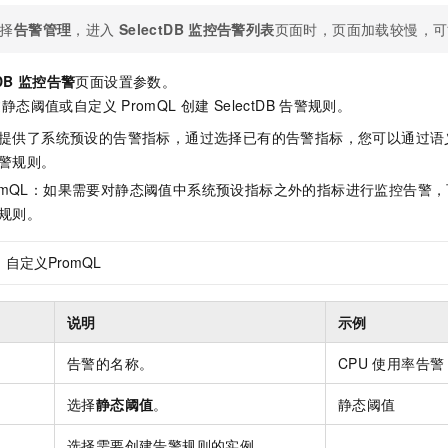
一个 AI 助手
即刻拥有 DeepSeek-R1 满血版
超强辅助，Bol
择
告警管理
，进入
SelectDB
监控告警列表
页面时，页面加载较慢，可
在企业官网、通讯软件中为客户提供 AI 客服
多种方案随心选，轻松解锁专属 DeepSeek
DB
监控告警
页面设置参数。
过静态阈值或自定义
PromQL
创建
SelectDB
告警规则。
提供了系统预设的告警指标，通过选择已有的告警指标，您可以通过语
警规则。
romQL：如果需要对静态阈值中系统预设指标之外的指标进行监控告警
规则。
自定义PromQL
说明
示例
告警的名称。
CPU
使用率告警
选择
静态阈值
。
静态阈值
选择需要创建告警规则的实例。