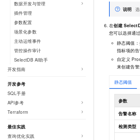
数据开发与管理
10 分钟在聊天系统中增加
专有云
说明
选
插件管理
参数配置
在
创建
Select
场景化参数
您可以选择通
主动运维事件
静态阈值：
管控操作审计
指标项的告
自定义
P
SelectDB AI助手
来创建告警
开发指南
静态阈值
开发参考
SQL手册
参数
API参考
Terraform
告警名称
检测类型
最佳实践
查询优化实践