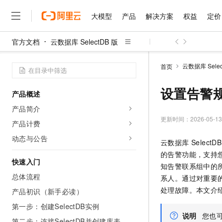
大模型
产品
解决方案
权益
定价
官方文档
云数据库 SelectDB 版
大模型
产品
解决方案
权益
定价
云市场
伙伴
服务
了解阿里云
精选产品
精选解决方案
普惠上云
产品定价
精选商城
成为销售伙伴
售前咨询
为什么选择阿里云
千问AI平台
云数据库 Selec
首页
了解云产品的定价详情
大模型服务平台百炼
千问办公，解锁你的工作
普惠上云 官方力荐
分销伙伴
在线服务
网站建设
什么是云计算
大
大模型服务与应用平台
企业级Agent产品，直接
云服务器38元/年起，超
设置告警
产品概述
咨询伙伴
多端小程序
技术领先
云上成本管理
售后服务
千问大模型
Agency Agents：拥
官方推荐返现计划
大模型
产品简介
大模型
精选产品
精选解决方案
Salesforce 国际版订阅
稳定可靠
管理和优化成本
多元化、高性能、安全可靠
推荐新用户得奖励，单订单
更新时间：
2026-05-13
销售伙伴合作计划
产品计费
自助服务
友盟天域
安全合规
人工智能与机器学习
AI
文本生成
无影云电脑
HappyHorse 打造一
云工开物
动态与公告
云数据库 SelectDB
无影生态合作计划
在线服务
观测云
分析师报告
随时随地安全接入的云上超
高校专属算力普惠，学生认
计算
互联网应用开发
Qwen3.8-Max
的告警功能
，支持
HOT
Salesforce On Alibaba C
工单服务
快速入门
智能体时代全能旗舰模型
Tuya 物联网平台阿里云
研究报告与白皮书
知告警联系组中的
云解析DNS
快速拥有专属 OpenClaw
Consulting Partner 合
大数据
容器
总体流程
免费试用
系人。通过对重要
短信专区
蓝凌 OA
Qwen3.7-Plus
AI 大模型销售与服务生
处理故障。
本文介
产品初识（新手必读）
现代化应用
存储
天池大赛
能看、能想、能动手的多模
云原生大数据计算服务 Max
解决方案免费试用 新老
电子合同
第一步：创建SelectDB实例
面向分析的企业级SaaS模
最高领取价值200元试用
安全
网络与CDN
AI 算法大赛
Qwen3-VL-Plus
说明
您也
畅捷通
第二步：连接SelectDB并创建库表