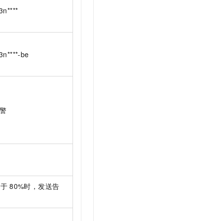
3n****
3n****-be
警
大于
80%时，发送告