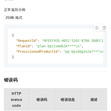
正常返回示例
格式
JSON
{
"RequestId"
:
"0FEEF92D-4052-5202-87D0-3D8EC16F**
"PlanId"
:
"plan-bp1jvmdk2k****\n"
,
"ProvisionedProductId"
:
"pp-bp1ddg1n2a****\n"
}
错误码
HTTP
status
错误码
错误信息
描述
code