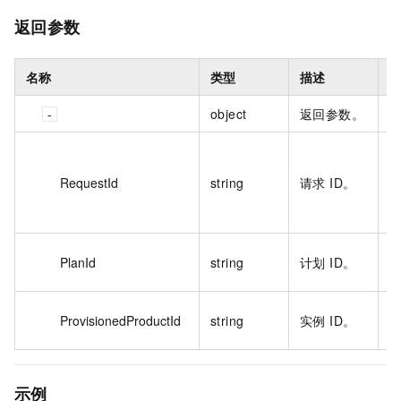
返回参数
名称
类型
描述
object
返回参数。
0
4
RequestId
string
请求 ID。
8
3
p
PlanId
string
计划 ID。
b
p
ProvisionedProductId
string
实例 ID。
b
示例