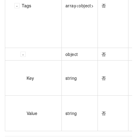
Tags
array<object>
否
object
否
用
最
Key
string
否
以
含
用
最
Value
string
否
头
者