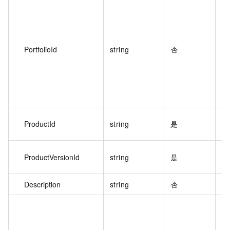
产
PortfolioId
string
否
ProductId
string
是
产
ProductVersionId
string
是
产
Description
string
否
计
用
N