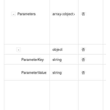
Parameters
array<object>
否
object
否
ParameterKey
string
否
模
ParameterValue
string
否
用
用
N