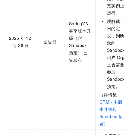
览实例上
运行。
理解截止
Spring'26
日的定
春季版本升
义，判断
2025
年
12
级（含
公告日
您的
月
26
日
Sandbox
Sandbox
预览） 公
租户
Org
告发布
是否需要
参加
Sandbox
预览。
（详情见
CRM - 主版
本升级和
Sandbox
预
览
）