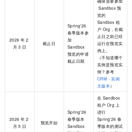
确保需要参加
Sandbox
预
览的
Sandbox
租
Spring'26
户
Org，在截
春季版本参
止日之前已经
2026
年
2
加
截止日
运行在预览实
月
3
日
Sandbox
例上。
预览的申请
（不知道哪个
截止日期
实例是预览实
例？参考
CRM - 实例
主版本
）
在
Sandbox
租户
Org
上
Spring'26
进行
2026
年
2
春季版本
Spring'26 春
预览开始
月
5
日
Sandbox
季版本的测试