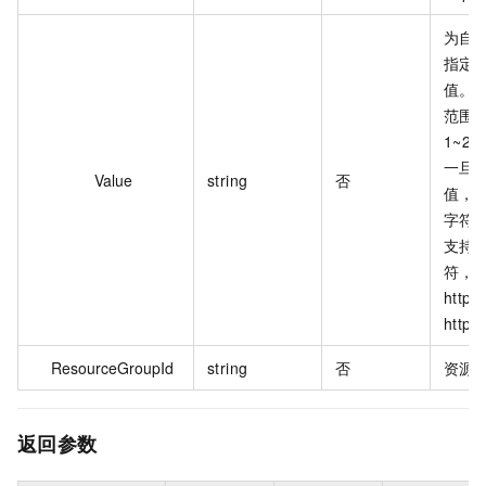
为自
指定
值。N
范围
1~20
一旦
Value
string
否
值，
字符
支持 
符，
http:
https
ResourceGroupId
string
否
资源组
返回参数