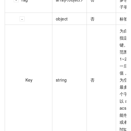
子项
object
否
标签
为自
指定
键。N
范围
1~20
一旦
值，
Key
string
否
为空
最多支
个字
以 ali
acs
能包含 
或者
https