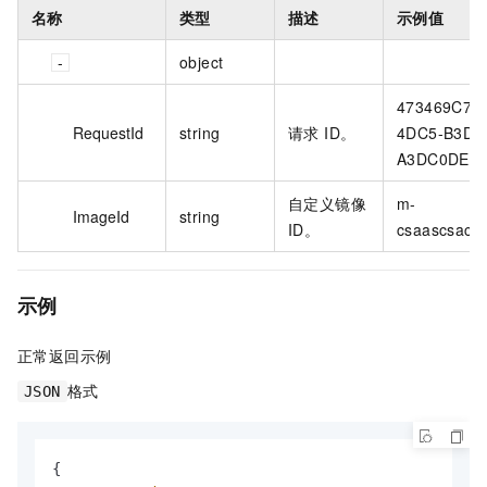
名称
类型
描述
示例值
object
473469C7-
RequestId
string
请求 ID。
4DC5-B3DB
A3DC0DE3**
自定义镜像
m-
ImageId
string
ID。
csaascsaccs
示例
正常返回示例
格式
JSON
{