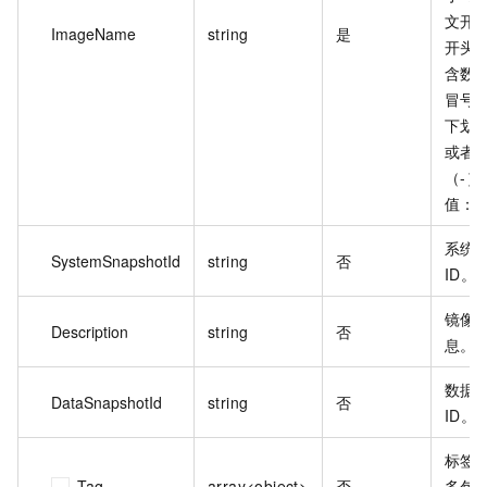
文开
ImageName
string
是
开头
含数
冒号（
下划
或者
（-）
值：
系统
SystemSnapshotId
string
否
ID。
镜像
Description
string
否
息。
数据
DataSnapshotId
string
否
ID。
标签
Tag
array<object>
否
多包含