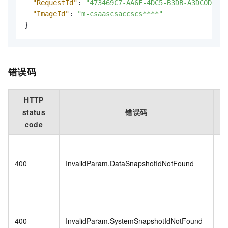
"RequestId"
:
"473469C7-AA6F-4DC5-B3DB-A3DC0DE3**
"ImageId"
:
"m-csaascsaccscs****"
}
错误码
HTTP
status
错误码
code
Th
pa
400
InvalidParam.DataSnapshotIdNotFound
da
no
Th
pa
400
InvalidParam.SystemSnapshotIdNotFound
sy