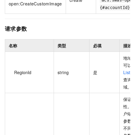
create
acs:swas-open
open:CreateCustomImage
{#accountId}:
请求参数
名称
类型
必填
描述
地域 
可以
RegionId
string
是
ListR
查询
域。
保证
性。
户端
参数
不同