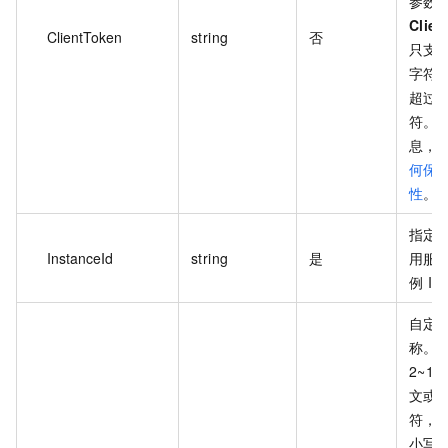
参数
Clie
ClientToken
string
否
只支持 
字符
超过 
符。
息，
何保
性
。
指定
InstanceId
string
是
用服
例 ID
自定
称。
2~12
文或
符，
小写