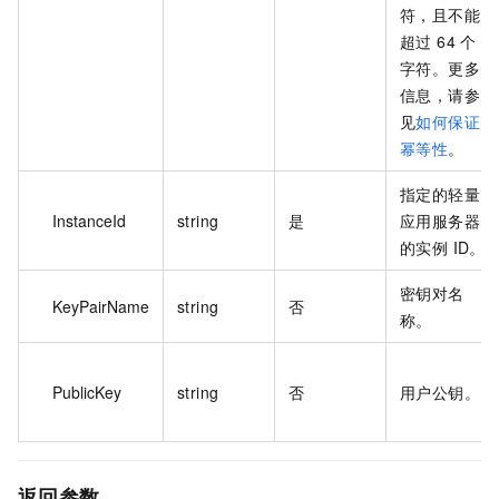
符，且不能
超过 64 个
字符。更多
信息，请参
见
如何保证
幂等性
。
指定的轻量
InstanceId
string
是
应用服务器
的实例 ID。
密钥对名
KeyPairName
string
否
称。
PublicKey
string
否
用户公钥。
返回参数