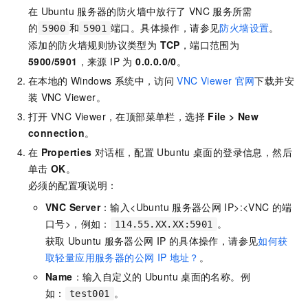
在
Ubuntu
服务器的防火墙中放行了
VNC
服务所需
的
和
端口。具体操作，请参见
防火墙设置
。
5900
5901
添加的防火墙规则协议类型为
TCP
，端口范围为
5900/5901
，来源 IP 为
0.0.0.0/0
。
在本地的
Windows
系统中，访问
VNC Viewer
官网
下载并安
装
VNC Viewer。
打开
VNC Viewer，在顶部菜单栏，选择
File
>
New
connection
。
在
Properties
对话框，配置
Ubuntu
桌面的登录信息，然后
单击
OK
。
必须的配置项说明：
VNC Server
：输入<Ubuntu
服务器公网
IP>:<VNC
的端
口号>，例如：
。
114.55.XX.XX:5901
获取
Ubuntu
服务器公网
IP
的具体操作，请参见
如何获
取轻量应用服务器的公网
IP
地址？
。
Name
：输入自定义的
Ubuntu
桌面的名称。例
如：
。
test001