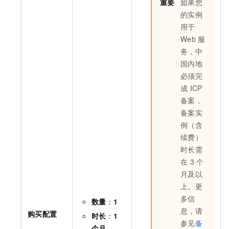
重要
如果您
的实例
用于
Web
服
务，中
国内地
必须完
成
ICP
备案，
备案实
例（含
续费）
时长需
在
3
个
月及以
上。更
多信
数量
：
1
息，请
购买配置
时长
：
1
参见
备
个月