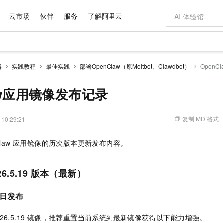
云市场
伙伴
服务
了解阿里云
AI 特惠
数据与 API
成为产品伙伴
企业增值服务
最佳实践
价格计算器
AI 场景体
基础软件
产品伙伴合
阿里云认证
市场活动
配置报价
大模型
器
实践教程
最佳实践
部署OpenClaw（原Moltbot、Clawdbot）
Open
自助选配和估算价格
步到位
域名与网站
智启 AI 普惠权益
产品生态集成认证中心
企业支持计划
云上春晚
Qwen Audio：打造专属 AI 语音助手
千问官方 MaaS 平台，为开发者和 Agent 而生，新用户赠送 1 亿 + tokens 额度
云服务器 EC
一句话生成原生
AI Coding
阿里云Maa
2026 阿里云
为企业打
数据集
Windows
大模型认证
模型
NEW
NEW
格式还原
值低价云产品抢先购
提供智能易用的域名与建站服务
至高享 1亿+免费 tokens，加速 Al 应用落地
Qwen-Audio-3.0-Realtime 端到端实时语音角色扮演
安全可靠、弹
输入一句话想法,
智能编程，一键
law应用镜像发布记录
产品生态伙伴
专家技术服务
云上奥运之旅
弹性计算合作
阿里云中企出
手机三要素
宝塔 Linux
全部认证
价格优势
开源旗舰模型
对象存储 OSS
即刻拥有 DeepSeek-V4-Pro
阿里云 OPC 创新助力计划
云数据库 RD
一键部署幻兽
AI 电商营销
产品生态伙伴工作台
企业增值服务台
云栖战略参考
云存储合作计
云栖大会
身份实名认证
CentOS
训练营
推动算力普惠，释放技术红利
的大模型服务
最高返9万
真正可用的 1M 上下文,一次完成代码全链路开发
轻松解锁专属 DeepSeek-V4-Pro
至高百万元 Token 补贴，加速一人公司成长
稳定、安全、高性价比、高性能的云存储服务
一键购买专属
从图文生成到
复制 MD 格式
 10:29:21
云上的中国
数据库合作计
活动全景
短信
Docker
图片和
自进化智能体
人工智能平台 PAI
5 分钟轻松部署专属 QwenPaw
Token Plan 模型订阅计划
Qoder
高效搭建 AI
AI 广告创作
企业成长
大模型
NEW
HOT
信息公告
Claw 应用镜像的历次版本更新发布内容。
看见新力量
云网络合作计
OCR 文字识别
JAVA
级电脑
越聪明
证享300元代金券
一站式AI开发、训练和推理服务
Qwen3.8-Max 首发尝鲜，限时加量 10 倍，夜间低至2折
从聊天伙伴进化为能主动干活的本地数字员工
面向真实软件
图文、视频一
Kimi-K3
HappyHors
NEW
魔搭 Mode
loud
服务实践
官网公告
Kimi 最新旗舰模型，长程编程与推理利器
让文字生成流
金融模力时刻
Salesforce O
版
发票查验
全能环境
Qoder CN
Claude Code + GStack 打造工程团队
千问办公，限时限量积分加倍
云原生数据库 P
低代码高效构
AI 建站
NEW
作计划
026.5.19 版本（最新）
计划
创新中心
魔搭 ModelSc
健康状态
让AI从“聊天伙伴”进化为能干活的“数字员工”
覆盖公网/内网、递归/权威、移动APP等全场景解析服务
安装技能 GStack，拥有专属 AI 工程团队
你的AI工作搭子，覆盖日常办公高频场景
基于千问大模型等，支持代码智能生成、研发智能问答
0 代码专业建
客户案例
天气预报查询
操作系统
Deepseek-v4-pro
HappyHors
态合作计划
日发布
态智能体模型
旗舰 MoE 大模型，百万上下文与顶尖推理能力
图生视频，流
Compute
同享
容器服务 Kubernetes 版 ACK
万小智 AI 建站低至 15元/月
云防火墙
AI 短剧/漫剧
快递物流查询
WordPress
成为服务伙
高校合作
式云数据仓库
点，立即开启云上创新
提供一站式管理容器应用的 K8s 服务
送.CN域名，送备案服务码
云原生的云上
AI助力短剧
GLM-5.2
Wan2.7-T
w 2026.5.19 镜像，推荐重置当前系统到最新镜像获得以下能力增强。
Ubuntu