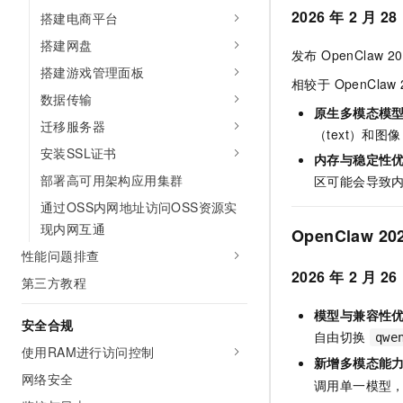
2026
年
2
月
28
搭建电商平台
搭建网盘
发布 OpenClaw
搭建游戏管理面板
相较于 OpenClaw
数据传输
原生多模态模
迁移服务器
（text）和图
安装SSL证书
内存与稳定性
部署高可用架构应用集群
区可能会导致
通过OSS内网地址访问OSS资源实
现内网互通
OpenClaw 20
性能问题排查
2026
年
2
月
26
第三方教程
模型与兼容性
安全合规
自由切换
qwe
使用RAM进行访问控制
新增多模态能
网络安全
调用单一模型，