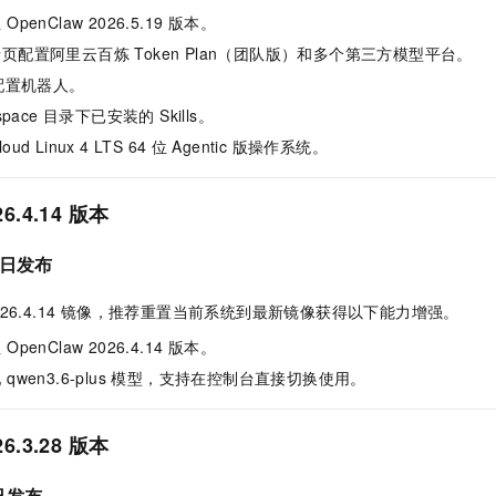
服务生态伙伴
视觉 Coding、空间感知、多模态思考等全面升级
1M上下文，专为长程任务能力而生
云工开物
企业应用
Night Plan 支持 Qwen 3.8-Max
AI 办公
NEW
enClaw 2026.5.19 版本。
Red Hat
30+ 款产品免费体验
夜间 5 折，Qwen/Meoo/TokenPlan 客户专享
AI智能应用
科研合作
页配置阿里云百炼 Token Plan（团队版）和多个第三方模型平台。
ERP
堂（旗舰版）
SUSE
码配置机器人。
智能客服
AI 应用构建
大模型原生
CRM
2个月
自动承接线索
pace 目录下已安装的 Skills。
建站小程序
Qoder
大模型服务平台百炼-应用模版
OA 办公系统
HOT
oud Linux 4 LTS 64
位 Agentic 版操作系统。
NEW
面向真实软件
个人版上线、团队版降价；千问3.8-Max首发发尝鲜
丰富多元化的应用模版和解决方案
力提升
财税管理
模板建站
26.4.14 版本
万有无界
大模型服务平台百炼-智能体
400电话
定制建站
的模型效果
灵活可视化地构建企业级 Agent
日发布
方案
广告营销
模板小程序
秒悟
人工智能平台 PAI
定制小程序
云端极速 AI 
新一代 AI 视频生成模型，深度适配广告营销等场景
AI Native 的算法工程平台，一站式完成建模、训练、推理服务部署
w 2026.4.14 镜像，推荐重置当前系统到最新镜像获得以下能力增强。
APP 开发
enClaw 2026.4.14 版本。
qwen3.6-plus 模型，支持在控制台直接切换使用。
建站系统
AI 应用
10分钟微调：让0.6B模型媲美235B模型
多模态数据信
26.3.28 版本
依托云原生高可用架构,实现Dify私有化部署
用1%尺寸在特定领域达到大模型90%以上效果
日发布