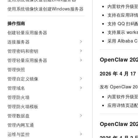
AI 产品 免费试用
网络
内置软件升级至 Op
安全
云开发大赛
使用系统镜像快速创建Windows服务器
Tableau 订阅
1亿+ 大模型 tokens 和 
支持在应用详情
可观测
入门学习赛
中间件
AI空中课堂在线直播课
操作指南
支持 QQ 扫
140+云产品 免费试用
大模型服务
上云与迁云
产品新客免费试用，最长1
支持展示 works
数据库
创建轻量应用服务器
生态解决方案
千问AI平台-Token Plan
采用 Alibaba Cl
连接服务器
企业出海
大模型ACA认证体验
大数据计算
助力企业全员 AI 认知与能
管理密码和密钥
行业生态解决方案
政企业务
媒体服务
OpenClaw 20
千问AI平台-模型体验
管理轻量应用服务器
开发者生态解决方案
在线体验全尺寸、多种模态
管理快照
企业服务与云通信
2026
年
4
月
17
AI 开发和 AI 应用解决
Happy 系列大模型
管理自定义镜像
域名与网站
发布 OpenCla
管理域名
终端用户计算
内置软件升级至 Op
管理防火墙
应用详情页适配 
管理防火墙模板
Serverless
大模型解决方案
管理数据盘
开发工具
快速部署 Dify，高效搭建 
OpenClaw 20
管理内网互通
迁移与运维管理
运维与监控
2026
年
4
月
2