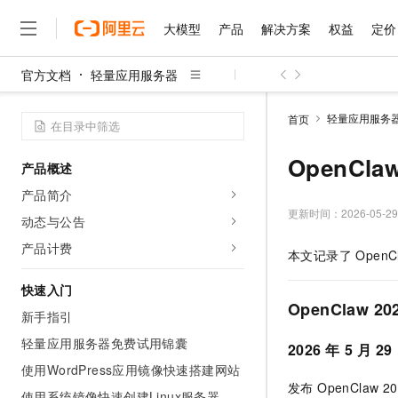
大模型
产品
解决方案
权益
定价
官方文档
轻量应用服务器
大模型
产品
解决方案
权益
定价
云市场
伙伴
服务
了解阿里云
精选产品
精选解决方案
普惠上云
产品定价
精选商城
成为销售伙伴
售前咨询
为什么选择阿里云
千问AI平台
轻量应用服务
首页
了解云产品的定价详情
大模型服务平台百炼
睿译宝，AI翻译排版一
普惠上云 官方力荐
分销伙伴
在线服务
网站建设
什么是云计算
大
大模型服务与应用平台
上传文档即自动完成翻译和
云服务器38元/年起，超
OpenC
产品概述
咨询伙伴
多端小程序
技术领先
云上成本管理
售后服务
千问大模型
GLM-5.2：长任务时代
官方推荐返现计划
大模型
产品简介
大模型
精选产品
精选解决方案
Salesforce 国际版订阅
稳定可靠
管理和优化成本
多元化、高性能、安全可靠
推荐新用户得奖励，单订单
更新时间：
2026-05-29
销售伙伴合作计划
动态与公告
自助服务
友盟天域
安全合规
人工智能与机器学习
AI
文本生成
无影云电脑
Hermes Agent，打造
云工开物
产品计费
本文记录了 Open
无影生态合作计划
在线服务
观测云
分析师报告
随时随地安全接入的云上超
自主进化，持久记忆，越用
高校专属算力普惠，学生认
计算
互联网应用开发
Qwen3.8-Max
HOT
Salesforce On Alibaba C
工单服务
快速入门
智能体时代全能旗舰模型
Tuya 物联网平台阿里云
研究报告与白皮书
云解析DNS
快速拥有专属 OpenClaw
Consulting Partner 合
OpenClaw 2
大数据
容器
新手指引
免费试用
短信专区
蓝凌 OA
Qwen3.7-Plus
AI 大模型销售与服务生
轻量应用服务器免费试用锦囊
现代化应用
存储
天池大赛
2026
年
5
月
29
能看、能想、能动手的多模
云原生大数据计算服务 Max
解决方案免费试用 新老
电子合同
使用WordPress应用镜像快速搭建网站
面向分析的企业级SaaS模
最高领取价值200元试用
安全
网络与CDN
AI 算法大赛
Qwen3-VL-Plus
发布 OpenCla
畅捷通
使用系统镜像快速创建Linux服务器