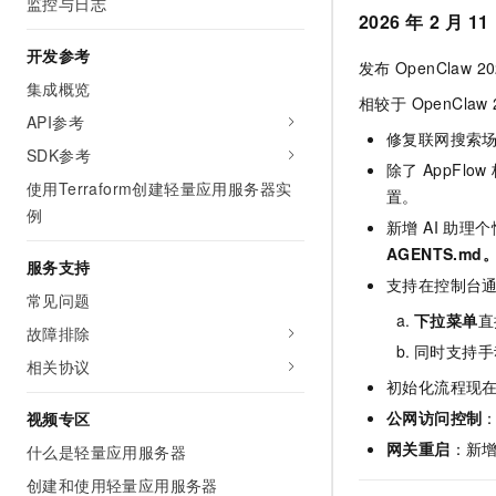
监控与日志
2026
年
2
月
11
开发参考
发布
OpenClaw 20
集成概览
相较于 OpenClaw
API参考
修复联网搜索
SDK参考
除了
AppFl
使用Terraform创建轻量应用服务器实
置。
例
新增 AI 助
AGENTS.md
服务支持
支持在控制台
常见问题
下拉菜单
直
故障排除
同时支持手
相关协议
初始化流程现
公网访问控制
视频专区
网关重启
：新增
什么是轻量应用服务器
创建和使用轻量应用服务器