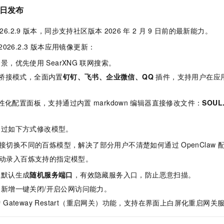
日发布
26.2.9
版本，同步支持社区版本
2026
年
2
月
9
日前的最新能力。
 2026.2.3 版本应用镜像更新：
场景，优先使用
SearXNG
联网搜索。
ow 桥接模式，全面内置
钉钉、飞书、企业微信、QQ
插件，支持用户在应
理个性化配置面板，支持通过内置
markdown
编辑器直接修改文件：
SOUL
。
通过如下方式修改模型。
接切换不同的百炼模型，解决了部分用户不清楚如何通过
OpenClaw
动录入百炼支持的指定模型。
在默认生成
随机服务端口
，有效隐藏服务入口，防止恶意扫描。
：新增一键关闭/开启公网访问能力。
 Gateway Restart（重启网关）功能，支持在界面上白屏化重启网关