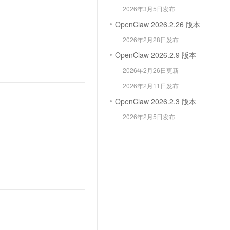
文戏情感细腻自然，动作戏激烈拳拳到肉，实现更强表演能力
支持中英文自由切换，具备更强的噪声鲁棒性
云聚AI 严选权益
2026年3月5日发布
SSL 证书
，一键激活高效办公新体验
精选AI产品，从模型到应用全链提效
OpenClaw 2026.2.26 版本
堡垒机
AI 用量加速计划
2026年2月28日发布
应用
防火墙
、识别商机，让客服更高效、服务更出色。
新老同享，达量后返
OpenClaw 2026.2.9 版本
千问办公
主机安全
NEW
2026年2月26日更新
的智能体编程平台
一站式AI生产力平台
2026年2月11日发布
AI 应用及服务市场
伶鹊
OpenClaw 2026.2.3 版本
企业级人与Agent协作平台，接入和调度多个数字员工
智能客服平台，对话机器人、对话分析、智能外呼
2026年2月5日发布
AI 应用
大模型服务平台百炼 - 全妙
大模型
应用创作平台
多模态内容创作工具，已接入 DeepSeek
自然语言处理
数据标注
机器学习
息提取
与 AI 智能体进行实时音视频通话
从文本、图片、视频中提取结构化的属性信息
构建支持视频理解的 AI 音视频实时通话应用