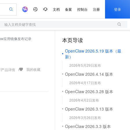
文档
备案
控制台
注册
登录
输入文档关键字查找
验
作计划
器
AI 活动
专业服务
服务伙伴合作计划
开发者社区
加入我们
服务平台百炼
阿里云 OPC 创新助力计划
Claw应用镜像发布记录
本页导读
（1）
一站式生成采购清单，支持单品或批量购买
S
可编辑精美 PPT 文稿
S产品伙伴计划（繁花）
峰会
造的大模型服务与应用开发平台
轻量应用服务器
Agency Agents：拥有专属领域专家
AI 生产力先锋
Al MaaS 服务伙伴赋能合作
域名
博文
Careers
至高可申请百万元
OpenClaw 2026.5.19 版本（最
性可伸缩的云计算服务
 轻松生成专业的 PPT
开启高性价比 AI 编程新体验
先锋实践拓展 AI 生产力的边界
快速构建应用程序和网站，即刻迈出上云第一步
多领域专家智能体,一键组建 AI 虚拟交付团队
Token 补贴，五大权
计划
海大会
伙伴信用分合作计划
商标
问答
社会招聘
新）
益加速 OPC 成功
S
帕鲁游戏服务器
数字证书管理服务（原SSL证书）
HappyHorse 打造一站式影视创作平台
飞天发布时刻
HOT
划
2026年5月29日发布
备案
电子书
校园招聘
联机服务器，轻松开启游戏
视频创作，一键激活电商全链路生产力
全托管，含MySQL、PostgreSQL、SQL Server、MariaDB多引擎
实现全站HTTPS，呈现可信的WEB访问
所见，即是所愿
可视化编排打通从文字构思到成片全链路闭环
我的收藏
产品详情
更多支持
OpenClaw 2026.4.14 版本
划
公司注册
镜像站
视频生成
语音识别与合成
 智能体与工作流应用
短信服务
漫剧工坊：一站式动画创作平台
AI 实训营
2026年4月17日发布
合作伙伴培训与认证
划
上云迁移
的智能体编程平台
站生成，高效打造优质广告素材
通过阿里云百炼高效搭建AI应用,助力高效开发
快速生产连贯的高质量长漫剧
从基础到进阶，Agent 创客手把手教你
国内短信简单易用，安全可靠，秒级触达，全球覆盖200+国家和地区。
e-1.1-T2V
Qwen3-TTS-Flash
OpenClaw 2026.3.28 版本
lScope
我要反馈
查询合作伙伴
畅细腻的高质量视频
离线语音合成大模型，多语言方言自适应，低延迟高稳定
n Alibaba Cloud ISV 合作
代维服务
olarDB
建企业门户网站
大数据开发治理平台 DataWorks
10 分钟搭建微信、支付宝小程序
2026年4月2日发布
创新加速
ope
登录合作伙伴管理后台
我要建议
站，无忧落地极速上线
以可视化方式快速构建移动和 PC 门户网站
100%兼容MySQL、PostgreSQL，兼容Oracle，支持集中和分布式
高效部署网站，快速应用到小程序
Data Agent 驱动的一站式 Data+AI 开发治理平台
e-1.1-I2V
Cosyvoice-V3-Flash
OpenClaw 2026.3.13 版本
安全
畅自然，细节丰富
高表现力语音合成大模型，语音克隆听感自然
我要投诉
上云场景组合购
2026年3月26日发布
伴
边界网络安全防护产品
漫剧创作，剧本、分镜、视频高效生成
覆盖90%+业务场景，专享组合折扣价
2V
VPN
Fun-ASR
OpenClaw 2026.3.3 版本