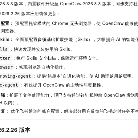
2026.3.3 版本，内置软件升级至 OpenClaw 2026.3.3 版本，同步
 2026.2.26 版本应用镜像更新：
器配置：
预配置托管模式的 Chrome 无头浏览器，使 OpenClaw 
用浏览器。
ills：
全面预配置多项基础扩展技能（Skills），大幅提升 AI 的智
：快速发现并安装好用的 Skills。
lls
：执行 Skills 安全扫描，保障运行环境安全。
tter
：实现浏览器自动化操作。
owser
：提供“错题本”自进化功能，使 AI 助理越用越聪明。
roving-agent
：有效提升
OpenClaw
的主动性与积极性。
e-agent
增强：
扩展了文件处理能力，现已支持通过钉钉私聊给
OpenClaw
发送
B 以内）。
修复：
优化飞书通道的账户配置，解决部分用户反馈的飞书定时任务不
26.2.26 版本