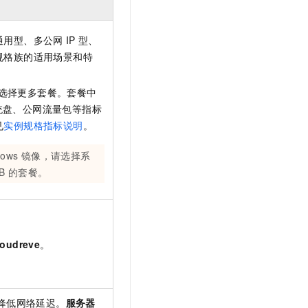
t.diy 一步搞定创意建站
构建大模型应用的安全防护体系
通过自然语言交互简化开发流程,全栈开发支持
通过阿里云安全产品对 AI 应用进行安全防护
通用型、多公网
IP
型、
规格族的适用场景和特
。
选择更多套餐。套餐中
系统盘、公网流量包等指标
见
实例规格指标说明
。
dows
镜像，请选择系
B
的套餐。
loudreve
。
降低网络延迟。
服务器