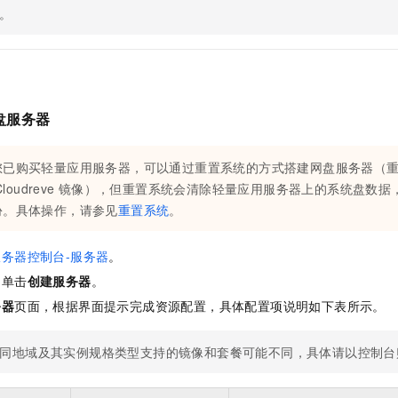
服务生态伙伴
视觉 Coding、空间感知、多模态思考等全面升级
1M上下文，专为长程任务能力而生
云工开物
企业应用
。
Night Plan 支持 Qwen 3.8-Max
AI 办公
NEW
Red Hat
30+ 款产品免费体验
夜间 5 折，Qwen/Meoo/TokenPlan 客户专享
AI智能应用
科研合作
ERP
堂（旗舰版）
SUSE
智能客服
AI 应用构建
大模型原生
CRM
2个月
自动承接线索
建站小程序
Qoder
大模型服务平台百炼-应用模版
OA 办公系统
HOT
NEW
盘服务器
面向真实软件
个人版上线、团队版降价；千问3.8-Max首发发尝鲜
丰富多元化的应用模版和解决方案
力提升
财税管理
模板建站
您已购买轻量应用服务器，可以通过重置系统的方式搭建网盘服务器（
万有无界
大模型服务平台百炼-智能体
400电话
定制建站
Cloudreve
镜像），但重置系统会清除轻量应用服务器上的系统盘数据
的模型效果
灵活可视化地构建企业级 Agent
份。具体操作，请参见
重置系统
。
方案
广告营销
模板小程序
秒悟
人工智能平台 PAI
定制小程序
云端极速 AI 
新一代 AI 视频生成模型，深度适配广告营销等场景
AI Native 的算法工程平台，一站式完成建模、训练、推理服务部署
务器控制台-服务器
。
APP 开发
，单击
创建服务器
。
务器
页面，根据界面提示完成资源配置，具体配置项说明如下表所示。
建站系统
同地域及其实例规格类型支持的镜像和套餐可能不同，具体请以控制台
AI 应用
10分钟微调：让0.6B模型媲美235B模型
多模态数据信
依托云原生高可用架构,实现Dify私有化部署
用1%尺寸在特定领域达到大模型90%以上效果