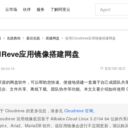
云市场
伙伴
服务
了解阿里云
AI 特惠
数据与 API
成为产品伙伴
企业增值服务
最佳实践
价格计算器
AI 场景体
基础软件
产品伙伴合
阿里云认证
市场活动
配置报价
大模型
器
实践教程
最佳实践
搭建网盘
使用Cloudreve应用镜像搭建网盘
自助选配和估算价格
新方式
域名与网站
睿译宝，AI翻译排版一步到位
智启 AI 普惠权益
产品生态集成认证中心
企业支持计划
云上春晚
千问官方 MaaS 平台，为开发者和 Agent 而生，新用户赠送 1 亿 + tokens 额度
云服务器 EC
Qwen Aud
AI Coding
阿里云Maa
2026 阿里云
为企业打
数据集
Windows
大模型认证
模型
NEW
NEW
交付可用成果
值低价云产品抢先购
提供智能易用的域名与建站服务
上传文档即自动完成翻译和格式还原
至高享 1亿+免费 tokens，加速 Al 应用落地
安全可靠、弹
智能编程，一键
udReve应用镜像搭建网盘
产品生态伙伴
专家技术服务
云上奥运之旅
弹性计算合作
阿里云中企出
手机三要素
宝塔 Linux
全部认证
价格优势
有专属领域专家
对象存储 OSS
GLM-5.2：长任务时代开源旗舰模型
阿里云 OPC 创新助力计划
云数据库 RD
即刻拥有 DeepS
AI 电商营销
产品生态伙伴工作台
企业增值服务台
云栖战略参考
云存储合作计
云栖大会
身份实名认证
CentOS
训练营
推动算力普惠，释放技术红利
的大模型服务
最高返9万
多领域专家智能体,一键组建 AI 虚拟交付团队
至高百万元 Token 补贴，加速一人公司成长
稳定、安全、高性价比、高性能的云存储服务
真正可用的 1M 上下文,一次完成代码全链路开发
轻松解锁专属 Dee
从图文生成到
复制 MD 格式
 06:04:16
云上的中国
数据库合作计
活动全景
短信
Docker
图片和
站式影视创作平台
人工智能平台 PAI
Hermes Agent，打造自进化智能体
Token Plan 模型订阅计划
Qoder
5 分钟轻松部署
AI 广告创作
企业成长
大模型
NEW
信息公告
开源的网盘软件，可以帮助您快速、便捷地搭建一套属于自己或团队共
看见新力量
云网络合作计
OCR 文字识别
JAVA
级电脑
证享300元代金券
可视化编排打通从文字构思到成片全链路闭环
一站式AI开发、训练和推理服务
自主进化，持久记忆，越用越聪明
Qwen3.8-Max 首发尝鲜，限时加量 10 倍，夜间低至2折
面向真实软件
图文、视频一
Kimi-K3
HappyHors
同步、文件共享、离线下载、团队协作等功能。本文主要介绍如何使用
NEW
魔搭 Mode
loud
服务实践
官网公告
Kimi 最新旗舰模型，长程编程与推理利器
让文字生成流
金融模力时刻
Salesforce O
版
发票查验
全能环境
Qoder CN
Claude Code + GStack 打造工程团队
千问办公，限时限量积分加倍
云原生数据库 P
低代码高效构
AI 建站
NEW
作计划
计划
创新中心
魔搭 ModelSc
健康状态
让AI从“聊天伙伴”进化为能干活的“数字员工”
覆盖公网/内网、递归/权威、移动APP等全场景解析服务
安装技能 GStack，拥有专属 AI 工程团队
你的AI工作搭子，覆盖日常办公高频场景
基于千问大模型等，支持代码智能生成、研发智能问答
0 代码专业建
客户案例
天气预报查询
操作系统
Deepseek-v4-pro
HappyHors
态合作计划
于
Cloudreve
的更多信息，请参见
Cloudreve
官网
。
态智能体模型
旗舰 MoE 大模型，百万上下文与顶尖推理能力
图生视频，流
Compute
同享
容器服务 Kubernetes 版 ACK
万小智 AI 建站低至 15元/月
云防火墙
AI 短剧/漫剧
快递物流查询
WordPress
成为服务伙
高校合作
loudreve
应用镜像底层基于
Alibaba Cloud Linux 3.2104 64
位操作系
式云数据仓库
点，立即开启云上创新
提供一站式管理容器应用的 K8s 服务
送.CN域名，送备案服务码
云原生的云上
AI助力短剧
GLM-5.2
Wan2.7-T
ginx、Aria2、MariaDB
软件。该应用镜像会进行不定期更新，请以购
Ubuntu