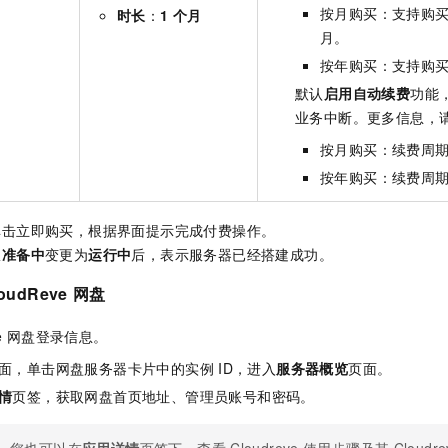
按月购买：支持购
时长
：
1
个月
月。
按年购买：支持购
默认
启用自动续费
功能
业务中断。更多信息，
按月购买：续费周
按年购买：续费周
单击立即购买，根据界面提示完成付费操作。
从
准备中
变更为
运行中
后，表示服务器已经搭建成功。
oudReve
网盘
e
网盘登录信息。
面，单击网盘服务器卡片中的实例
ID，进入
服务器概览
页面。
情
页签，获取网盘首页地址、管理员账号和密码。
您也可以在
应用详情
页签下，查看
Cloudreve
使用步骤及其
Cloudr