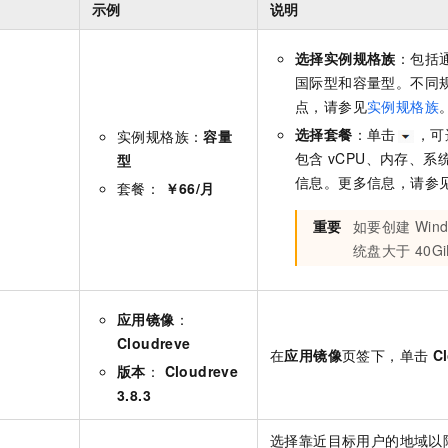
示例
说明
一个 AI 助手
即刻拥有 DeepSeek-R1 满血版
超强辅助，Bol
在企业官网、通讯软件中为客户提供 AI 客服
多种方案随心选，轻松解锁专属 DeepSeek
选择实例规格族
：包括
国际型和容量型。不同
点，请参见
实例规格族
选择套餐
：单击
，可
实例规格族：
容量
包含
vCPU、内存、
型
信息。更多信息，请参
套餐：
￥66/月
重要
如要创建
Win
统盘大于
40Gi
应用镜像
：
Cloudreve
在
应用镜像
页签下，单击
C
版本
：
Cloudreve
3.8.3
选择靠近目标用户的地域以