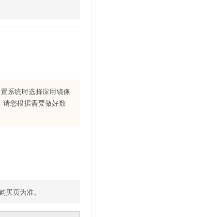
文戏情感细腻自然，动作戏激烈拳拳到肉，实现更强表演能力
支持中英文自由切换，具备更强的噪声鲁棒性
云聚AI 严选权益
SSL 证书
，一键激活高效办公新体验
精选AI产品，从模型到应用全链提效
堡垒机
AI 用量加速计划
应用
防火墙
、识别商机，让客服更高效、服务更出色。
新老同享，达量后返
千问办公
主机安全
NEW
的智能体编程平台
一站式AI生产力平台
AI 应用及服务市场
重置系统时选择应用镜像
伶鹊
，请您根据需要做好数
企业级人与Agent协作平台，接入和调度多个数字员工
智能客服平台，对话机器人、对话分析、智能外呼
AI 应用
大模型服务平台百炼 - 全妙
大模型
应用创作平台
多模态内容创作工具，已接入 DeepSeek
自然语言处理
数据标注
机器学习
购买页为准。
息提取
与 AI 智能体进行实时音视频通话
从文本、图片、视频中提取结构化的属性信息
构建支持视频理解的 AI 音视频实时通话应用