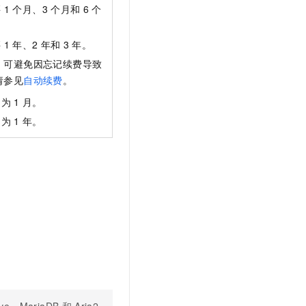
买
1
个月、3
个月和
6
个
买
1
年、2
年和
3
年。
，可避免因忘记续费导致
请参见
自动续费
。
期为
1
月。
期为
1
年。
eve、MariaDB
和
Aria2