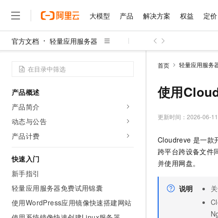
大模型
产品
解决方案
权益
定价
官方文档
轻量应用服务器
大模型
产品
解决方案
权益
定价
云市场
伙伴
服务
了解阿里云
精选产品
精选解决方案
普惠上云
产品定价
精选商城
成为销售伙伴
售前咨询
为什么选择阿里云
千问AI平台
轻量应用服务
首页
了解云产品的定价详情
大模型服务平台百炼
千问办公，解锁你的工作
普惠上云 官方力荐
分销伙伴
在线服务
网站建设
什么是云计算
大
大模型服务与应用平台
企业级Agent产品，直接
云服务器38元/年起，超
使用Clo
产品概述
咨询伙伴
多端小程序
技术领先
云上成本管理
售后服务
千问大模型
Agency Agents：拥
官方推荐返现计划
大模型
产品简介
大模型
精选产品
精选解决方案
Salesforce 国际版订阅
稳定可靠
管理和优化成本
多元化、高性能、安全可靠
推荐新用户得奖励，单订单
更新时间：
2026-06-11
销售伙伴合作计划
动态与公告
自助服务
友盟天域
安全合规
人工智能与机器学习
AI
文本生成
无影云电脑
HappyHorse 打造一
云工开物
产品计费
Cloudreve
是一款
无影生态合作计划
在线服务
观测云
分析师报告
随时随地安全接入的云上超
高校专属算力普惠，学生认
计算
互联网应用开发
Qwen3.8-Max
跨平台跨设备文件
HOT
Salesforce On Alibaba C
工单服务
快速入门
智能体时代全能旗舰模型
Tuya 物联网平台阿里云
研究报告与白皮书
并使用网盘。
云解析DNS
快速拥有专属 OpenClaw
Consulting Partner 合
大数据
容器
新手指引
免费试用
短信专区
蓝凌 OA
Qwen3.7-Plus
AI 大模型销售与服务生
轻量应用服务器免费试用锦囊
现代化应用
说明
关
存储
天池大赛
能看、能想、能动手的多模
云原生大数据计算服务 Max
解决方案免费试用 新老
电子合同
C
使用WordPress应用镜像快速搭建网站
面向分析的企业级SaaS模
最高领取价值200元试用
安全
网络与CDN
AI 算法大赛
Qwen3-VL-Plus
N
畅捷通
使用系统镜像快速创建Linux服务器