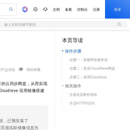
文档
备案
控制台
注册
登录
输入文档关键字查找
验
作计划
器
AI 活动
专业服务
服务伙伴合作计划
开发者社区
加入我们
服务平台百炼
阿里云 OPC 创新助力计划
本页导读
（1）
一站式生成采购清单，支持单品或批量购买
S
io：打造专属 AI 语音助手
S产品伙伴计划（繁花）
峰会
造的大模型服务与应用开发平台
轻量应用服务器
一句话生成原生可编辑精美 PPT 文稿
AI 生产力先锋
Al MaaS 服务伙伴赋能合作
域名
博文
Careers
至高可申请百万元
操作步骤
性可伸缩的云计算服务
开启高性价比 AI 编程新体验
Qwen-Audio-3.0-Realtime 端到端实时语音角色扮演
输入一句话想法, 轻松生成专业的 PPT
先锋实践拓展 AI 生产力的边界
快速构建应用程序和网站，即刻迈出上云第一步
Token 补贴，五大权
计划
海大会
伙伴信用分合作计划
商标
问答
社会招聘
步骤一：搭建网盘服务器
益加速 OPC 成功
S
eek-V4-Pro
数字证书管理服务（原SSL证书）
一键部署幻兽帕鲁游戏服务器
飞天发布时刻
HOT
划
备案
电子书
校园招聘
步骤二：登录CloudReve网盘
pSeek-V4-Pro
视频创作，一键激活电商全链路生产力
全托管，含MySQL、PostgreSQL、SQL Server、MariaDB多引擎
实现全站HTTPS，呈现可信的WEB访问
一键购买专属联机服务器，轻松开启游戏
所见，即是所愿
我的收藏
产品详情
更多支持
划
公司注册
镜像站
步骤三：使用Cloudreve
视频生成
语音识别与合成
专属 QwenPaw
短信服务
漫剧工坊：一站式动画创作平台
AI 实训营
HOT
享的云同步网盘，从而实现
合作伙伴培训与认证
相关操作
划
上云迁移
的智能体编程平台
站生成，高效打造优质广告素材
从聊天伙伴进化为能主动干活的本地数字员工
快速生产连贯的高质量长漫剧
从基础到进阶，Agent 创客手把手教你
国内短信简单易用，安全可靠，秒级触达，全球覆盖200+国家和地区。
e-1.1-T2V
Qwen3-TTS-Flash
Cloudreve
应用镜像搭建
lScope
我要反馈
查询合作伙伴
注册及其解析域名
畅细腻的高质量视频
离线语音合成大模型，多语言方言自适应，低延迟高稳定
n Alibaba Cloud ISV 合作
代维服务
olarDB
建企业门户网站
大数据开发治理平台 DataWorks
10 分钟搭建微信、支付宝小程序
开启HTTPS访问
创新加速
ope
登录合作伙伴管理后台
我要建议
站，无忧落地极速上线
以可视化方式快速构建移动和 PC 门户网站
100%兼容MySQL、PostgreSQL，兼容Oracle，支持集中和分布式
高效部署网站，快速应用到小程序
Data Agent 驱动的一站式 Data+AI 开发治理平台
e-1.1-I2V
Cosyvoice-V3-Flash
安全
畅自然，细节丰富
高表现力语音合成大模型，语音克隆听感自然
我要投诉
上云场景组合购
伴
统，已预安装了
边界网络安全防护产品
漫剧创作，剧本、分镜、视频高效生成
覆盖90%+业务场景，专享组合折扣价
2V
VPN
Fun-ASR
买页面实际镜像信息为