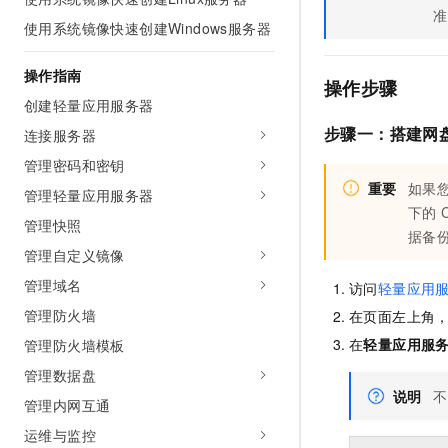
准
AI 产品 免费试用
网络
安全
云开发大赛
使用系统镜像快速创建Windows服务器
Tableau 订阅
1亿+ 大模型 tokens 和 
可观测
入门学习赛
中间件
AI空中课堂在线直播课
操作指南
140+云产品 免费试用
大模型服务
操作步骤
上云与迁云
产品新客免费试用，最长1
数据库
创建轻量应用服务器
生态解决方案
千问AI平台-Token Plan
步骤一：搭建网
连接服务器
企业出海
大模型ACA认证体验
大数据计算
助力企业全员 AI 认知与能
管理密码和密钥
行业生态解决方案
政企业务
媒体服务
重要
如果
千问AI平台-模型体验
管理轻量应用服务器
开发者生态解决方案
下的
在线体验全尺寸、多种模态
管理快照
企业服务与云通信
据备
AI 开发和 AI 应用解决
Happy 系列大模型
管理自定义镜像
域名与网站
管理域名
访问
轻量应用服
终端用户计算
管理防火墙
在页面左上角
在
轻量应用服
管理防火墙模板
Serverless
大模型解决方案
管理数据盘
开发工具
说明
不
快速部署 Dify，高效搭建 
管理内网互通
迁移与运维管理
运维与监控