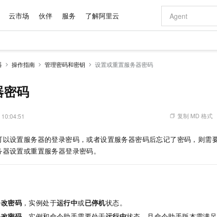
云市场
伙伴
服务
了解阿里云
AI 特惠
数据与 API
成为产品伙伴
企业增值服务
最佳实践
价格计算器
AI 场景体
基础软件
产品伙伴合
阿里云认证
市场活动
配置报价
大模型
器
操作指南
管理密码和密钥
设置或重置服务器密码
自助选配和估算价格
新方式
域名与网站
睿译宝，AI翻译排版一步到位
智启 AI 普惠权益
产品生态集成认证中心
企业支持计划
云上春晚
千问官方 MaaS 平台，为开发者和 Agent 而生，新用户赠送 1 亿 + tokens 额度
云服务器 EC
Qwen Aud
AI Coding
阿里云Maa
2026 阿里云
为企业打
数据集
Windows
大模型认证
模型
NEW
NEW
交付可用成果
值低价云产品抢先购
提供智能易用的域名与建站服务
上传文档即自动完成翻译和格式还原
至高享 1亿+免费 tokens，加速 Al 应用落地
安全可靠、弹
智能编程，一键
器密码
产品生态伙伴
专家技术服务
云上奥运之旅
弹性计算合作
阿里云中企出
手机三要素
宝塔 Linux
全部认证
价格优势
有专属领域专家
对象存储 OSS
GLM-5.2：长任务时代开源旗舰模型
阿里云 OPC 创新助力计划
云数据库 RD
即刻拥有 DeepS
AI 电商营销
产品生态伙伴工作台
企业增值服务台
云栖战略参考
云存储合作计
云栖大会
身份实名认证
CentOS
训练营
推动算力普惠，释放技术红利
的大模型服务
最高返9万
多领域专家智能体,一键组建 AI 虚拟交付团队
至高百万元 Token 补贴，加速一人公司成长
稳定、安全、高性价比、高性能的云存储服务
真正可用的 1M 上下文,一次完成代码全链路开发
轻松解锁专属 Dee
从图文生成到
复制 MD 格式
 10:04:51
云上的中国
数据库合作计
活动全景
短信
Docker
图片和
站式影视创作平台
人工智能平台 PAI
Hermes Agent，打造自进化智能体
Token Plan 模型订阅计划
Qoder
5 分钟轻松部署
AI 广告创作
企业成长
大模型
NEW
信息公告
可以设置服务器的登录密码，或者设置服务器密码后忘记了密码，则需
看见新力量
云网络合作计
OCR 文字识别
JAVA
级电脑
证享300元代金券
可视化编排打通从文字构思到成片全链路闭环
一站式AI开发、训练和推理服务
自主进化，持久记忆，越用越聪明
Qwen3.8-Max 首发尝鲜，限时加量 10 倍，夜间低至2折
面向真实软件
图文、视频一
Kimi-K3
HappyHors
务器设置或重置服务器登录密码。
NEW
魔搭 Mode
loud
服务实践
官网公告
Kimi 最新旗舰模型，长程编程与推理利器
让文字生成流
金融模力时刻
Salesforce O
版
发票查验
全能环境
Qoder CN
Claude Code + GStack 打造工程团队
千问办公，限时限量积分加倍
云原生数据库 P
低代码高效构
AI 建站
NEW
作计划
计划
创新中心
魔搭 ModelSc
健康状态
让AI从“聊天伙伴”进化为能干活的“数字员工”
覆盖公网/内网、递归/权威、移动APP等全场景解析服务
安装技能 GStack，拥有专属 AI 工程团队
你的AI工作搭子，覆盖日常办公高频场景
基于千问大模型等，支持代码智能生成、研发智能问答
0 代码专业建
客户案例
天气预报查询
操作系统
Deepseek-v4-pro
HappyHors
态合作计划
态智能体模型
旗舰 MoE 大模型，百万上下文与顶尖推理能力
图生视频，流
Compute
同享
容器服务 Kubernetes 版 ACK
万小智 AI 建站低至 15元/月
云防火墙
AI 短剧/漫剧
快递物流查询
WordPress
成为服务伙
高校合作
修改密码
，实例处于
运行中
或
已停机
状态。
式云数据仓库
点，立即开启云上创新
提供一站式管理容器应用的 K8s 服务
送.CN域名，送备案服务码
云原生的云上
AI助力短剧
GLM-5.2
Wan2.7-T
Ubuntu
修改密码
，实例和命令助手需要处于
运行中
状态，且命令助手版本需满