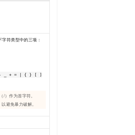
t.diy 一步搞定创意建站
构建大模型应用的安全防护体系
通过自然语言交互简化开发流程,全栈开发支持
通过阿里云安全产品对 AI 应用进行安全防护
下字符类型中的三项：
- _ + = | { } [ ]
（/）作为首字符。
，以避免暴力破解。