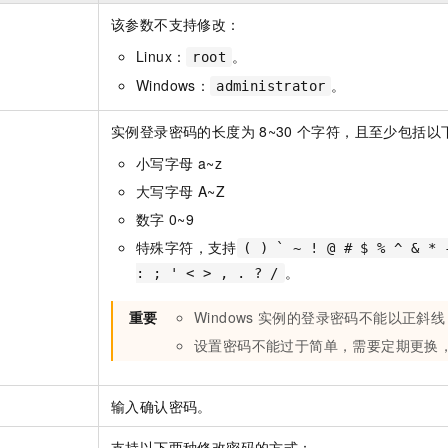
一个 AI 助手
即刻拥有 DeepSeek-R1 满血版
超强辅助，Bol
该参数不支持修改：
在企业官网、通讯软件中为客户提供 AI 客服
多种方案随心选，轻松解锁专属 DeepSeek
Linux：
。
root
Windows：
。
administrator
实例登录密码的长度为
8~30
个字符，且至少包括以
小写字母
a~z
大写字母
A~Z
数字
0~9
特殊字符，支持
( ) ` ~ ! @ # $ % ^ & * 
。
: ; ' < > , . ? /
重要
Windows
实例的登录密码不能以正斜线
设置密码不能过于简单，需要定期更换
输入确认密码。
支持以下两种修改密码的方式：