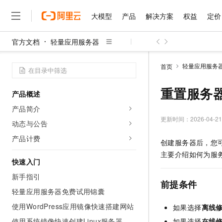
大模型
产品
解决方案
权益
定价
官方文档
轻量应用服务器
大模型
产品
解决方案
权益
定价
云市场
伙伴
服务
了解阿里云
精选产品
精选解决方案
普惠上云
产品定价
精选商城
成为销售伙伴
售前咨询
为什么选择阿里云
千问AI平台
轻量应用服务
首页
了解云产品的定价详情
大模型服务平台百炼
千问办公，解锁你的工作
普惠上云 官方力荐
分销伙伴
在线服务
网站建设
什么是云计算
大
大模型服务与应用平台
企业级Agent产品，直接
云服务器38元/年起，超
重置服务
产品概述
咨询伙伴
多端小程序
技术领先
云上成本管理
售后服务
千问大模型
Agency Agents：拥
官方推荐返现计划
大模型
产品简介
大模型
精选产品
精选解决方案
Salesforce 国际版订阅
稳定可靠
管理和优化成本
多元化、高性能、安全可靠
推荐新用户得奖励，单订单
更新时间：
2026-04-21
销售伙伴合作计划
动态与公告
自助服务
友盟天域
安全合规
人工智能与机器学习
AI
文本生成
无影云电脑
HappyHorse 打造一
云工开物
产品计费
创建服务器后，您
无影生态合作计划
在线服务
观测云
分析师报告
随时随地安全接入的云上超
高校专属算力普惠，学生认
计算
互联网应用开发
Qwen3.8-Max
主要介绍如何为服
HOT
Salesforce On Alibaba C
工单服务
快速入门
智能体时代全能旗舰模型
Tuya 物联网平台阿里云
研究报告与白皮书
云解析DNS
快速拥有专属 OpenClaw
Consulting Partner 合
大数据
容器
新手指引
免费试用
短信专区
前提条件
蓝凌 OA
Qwen3.7-Plus
AI 大模型销售与服务生
轻量应用服务器免费试用锦囊
现代化应用
存储
天池大赛
能看、能想、能动手的多模
云原生大数据计算服务 Max
解决方案免费试用 新老
电子合同
使用WordPress应用镜像快速搭建网站
如果选择
离线
面向分析的企业级SaaS模
最高领取价值200元试用
安全
网络与CDN
AI 算法大赛
Qwen3-VL-Plus
畅捷通
使用系统镜像快速创建Linux服务器
如果选择
在线