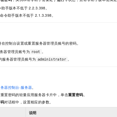
服务生态伙伴
视觉 Coding、空间感知、多模态思考等全面升级
1M上下文，专为长程任务能力而生
云工开物
企业应用
Night Plan 支持 Qwen 3.8-Max
AI 办公
NEW
命令助手版本不低于
2.2.3.398。
Red Hat
30+ 款产品免费体验
夜间 5 折，Qwen/Meoo/TokenPlan 客户专享
AI智能应用
科研合作
ERP
s：命令助手版本不低于
2.1.3.398。
堂（旗舰版）
SUSE
智能客服
AI 应用构建
大模型原生
CRM
2个月
自动承接线索
建站小程序
Qoder
大模型服务平台百炼-应用模版
OA 办公系统
HOT
NEW
面向真实软件
个人版上线、团队版降价；千问3.8-Max首发发尝鲜
丰富多元化的应用模版和解决方案
力提升
持在控制台设置或重置服务器管理员账号的密码。
财税管理
模板建站
万有无界
大模型服务平台百炼-智能体
务器管理员账号为
。
root
400电话
定制建站
的模型效果
灵活可视化地构建企业级 Agent
的服务器管理员账号为
。
administrator
方案
广告营销
模板小程序
秒悟
人工智能平台 PAI
定制小程序
云端极速 AI 
新一代 AI 视频生成模型，深度适配广告营销等场景
AI Native 的算法工程平台，一站式完成建模、训练、推理服务部署
APP 开发
务器控制台-服务器
。
建站系统
者重置密码的轻量应用服务器卡片中，单击
重置密码
。
密码
对话框中，设置相应的参数。
AI 应用
10分钟微调：让0.6B模型媲美235B模型
多模态数据信
依托云原生高可用架构,实现Dify私有化部署
用1%尺寸在特定领域达到大模型90%以上效果
说明