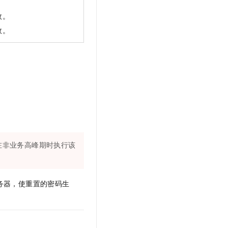
效。
效。
在非业务高峰期时执行该
务器，使重置的密码生