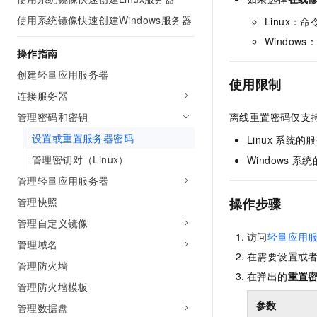
AI 产品 免费试用
网络
安全
云开发大赛
使用系统镜像快速创建Windows服务器
Linux：
Tableau 订阅
1亿+ 大模型 tokens 和 
可观测
入门学习赛
Window
中间件
AI空中课堂在线直播课
操作指南
140+云产品 免费试用
大模型服务
上云与迁云
产品新客免费试用，最长1
数据库
创建轻量应用服务器
使用限制
生态解决方案
千问AI平台-Token Plan
连接服务器
企业出海
大模型ACA认证体验
大数据计算
助力企业全员 AI 认知与能
管理密码和密钥
离线重置密码仅支
行业生态解决方案
政企业务
媒体服务
千问AI平台-模型体验
设置或重置服务器密码
Linux
系统的服
开发者生态解决方案
在线体验全尺寸、多种模态
管理密钥对（Linux）
企业服务与云通信
Windows
系统
AI 开发和 AI 应用解决
Happy 系列大模型
管理轻量应用服务器
域名与网站
管理快照
操作步骤
终端用户计算
管理自定义镜像
访问
轻量应用服
管理域名
Serverless
大模型解决方案
在需要设置或
管理防火墙
开发工具
在弹出的
重置
快速部署 Dify，高效搭建 
管理防火墙模板
迁移与运维管理
参数
管理数据盘