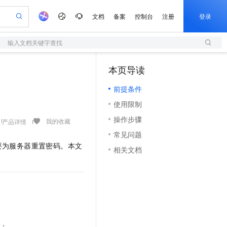
文档
备案
控制台
注册
登录
输入文档关键字查找
验
作计划
器
AI 活动
专业服务
服务伙伴合作计划
开发者社区
加入我们
服务平台百炼
阿里云 OPC 创新助力计划
本页导读
（1）
一站式生成采购清单，支持单品或批量购买
S
io：打造专属 AI 语音助手
S产品伙伴计划（繁花）
峰会
造的大模型服务与应用开发平台
轻量应用服务器
一句话生成原生可编辑精美 PPT 文稿
AI 生产力先锋
Al MaaS 服务伙伴赋能合作
域名
博文
Careers
至高可申请百万元
前提条件
性可伸缩的云计算服务
开启高性价比 AI 编程新体验
Qwen-Audio-3.0-Realtime 端到端实时语音角色扮演
输入一句话想法, 轻松生成专业的 PPT
先锋实践拓展 AI 生产力的边界
快速构建应用程序和网站，即刻迈出上云第一步
Token 补贴，五大权
计划
海大会
伙伴信用分合作计划
商标
问答
社会招聘
使用限制
益加速 OPC 成功
S
eek-V4-Pro
数字证书管理服务（原SSL证书）
一键部署幻兽帕鲁游戏服务器
飞天发布时刻
HOT
划
备案
电子书
校园招聘
操作步骤
pSeek-V4-Pro
视频创作，一键激活电商全链路生产力
全托管，含MySQL、PostgreSQL、SQL Server、MariaDB多引擎
实现全站HTTPS，呈现可信的WEB访问
一键购买专属联机服务器，轻松开启游戏
所见，即是所愿
我的收藏
产品详情
更多支持
划
公司注册
镜像站
常见问题
视频生成
语音识别与合成
专属 QwenPaw
短信服务
漫剧工坊：一站式动画创作平台
AI 实训营
HOT
要为服务器重置密码。本文
合作伙伴培训与认证
相关文档
划
上云迁移
的智能体编程平台
站生成，高效打造优质广告素材
从聊天伙伴进化为能主动干活的本地数字员工
快速生产连贯的高质量长漫剧
从基础到进阶，Agent 创客手把手教你
国内短信简单易用，安全可靠，秒级触达，全球覆盖200+国家和地区。
e-1.1-T2V
Qwen3-TTS-Flash
lScope
我要反馈
查询合作伙伴
畅细腻的高质量视频
离线语音合成大模型，多语言方言自适应，低延迟高稳定
n Alibaba Cloud ISV 合作
代维服务
olarDB
建企业门户网站
大数据开发治理平台 DataWorks
10 分钟搭建微信、支付宝小程序
创新加速
ope
登录合作伙伴管理后台
我要建议
站，无忧落地极速上线
以可视化方式快速构建移动和 PC 门户网站
100%兼容MySQL、PostgreSQL，兼容Oracle，支持集中和分布式
高效部署网站，快速应用到小程序
Data Agent 驱动的一站式 Data+AI 开发治理平台
e-1.1-I2V
Cosyvoice-V3-Flash
安全
畅自然，细节丰富
高表现力语音合成大模型，语音克隆听感自然
我要投诉
上云场景组合购
伴
边界网络安全防护产品
漫剧创作，剧本、分镜、视频高效生成
覆盖90%+业务场景，专享组合折扣价
2V
VPN
Fun-ASR
足：