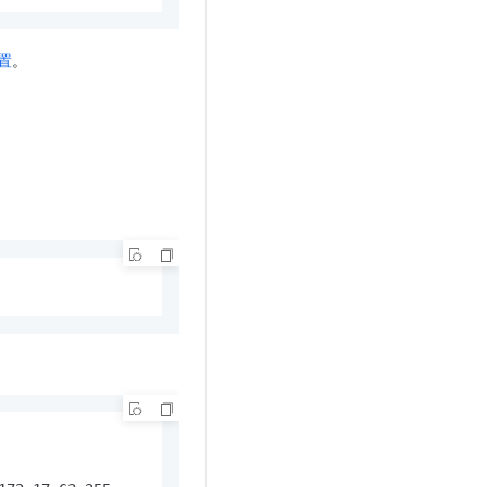
置
。
。