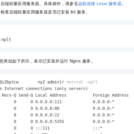
一个 AI 助手
即刻拥有 DeepSeek-R1 满血版
超强辅助，Bol
的后端轻量应用服务器。具体操作，请参见
远程连接
Linux
服务器
。
在企业官网、通讯软件中为客户提供 AI 客服
多种方案随心选，轻松解锁专属 DeepSeek
，检查后端轻量应用服务器是否已安装
80
服务。
-nplt
息类似如下所示，表示已安装并运行
Nginx
服务。
@iZbp1cw        nyZ admin]
# netstat -nplt
e Internet connections (only servers)

 Recv-Q Send-Q Local Address           Foreign Address  
      0      0 0.0.0.0:111             0.0.0.0:*        
      0      0 0.0.0.0:80              0.0.0.0:*        
      0      0 0.0.0.0:22              0.0.0.0:*        
      0      0 0.0.0.0:5355            0.0.0.0:*        
      0      0 :::111                  :::*             