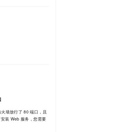
文戏情感细腻自然，动作戏激烈拳拳到肉，实现更强表演能力
支持中英文自由切换，具备更强的噪声鲁棒性
云聚AI 严选权益
SSL 证书
，一键激活高效办公新体验
精选AI产品，从模型到应用全链提效
堡垒机
AI 用量加速计划
应用
防火墙
、识别商机，让客服更高效、服务更出色。
新老同享，达量后返
千问办公
主机安全
NEW
的智能体编程平台
一站式AI生产力平台
AI 应用及服务市场
伶鹊
企业级人与Agent协作平台，接入和调度多个数字员工
智能客服平台，对话机器人、对话分析、智能外呼
AI 应用
大模型服务平台百炼 - 全妙
大模型
应用创作平台
多模态内容创作工具，已接入 DeepSeek
自然语言处理
口
数据标注
机器学习
防火墙放行了
80
端口，且
息提取
与 AI 智能体进行实时音视频通话
有安装
Web
服务，您需要
从文本、图片、视频中提取结构化的属性信息
构建支持视频理解的 AI 音视频实时通话应用