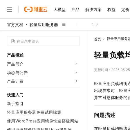
大模型
产品
解决方案
权益
定价
官方文档
轻量应用服务器
大模型
产品
解决方案
权益
定价
云市场
伙伴
服务
了解阿里云
精选产品
精选解决方案
普惠上云
产品定价
精选商城
成为销售伙伴
售前咨询
为什么选择阿里云
千问AI平台
轻量应用服务
首页
了解云产品的定价详情
大模型服务平台百炼
睿译宝，AI翻译排版一
普惠上云 官方力荐
分销伙伴
在线服务
网站建设
什么是云计算
大
大模型服务与应用平台
上传文档即自动完成翻译和
云服务器38元/年起，超
轻量负载
产品概述
咨询伙伴
多端小程序
技术领先
云上成本管理
售后服务
千问大模型
GLM-5.2：长任务时代
官方推荐返现计划
大模型
产品简介
大模型
精选产品
精选解决方案
Salesforce 国际版订阅
稳定可靠
管理和优化成本
多元化、高性能、安全可靠
推荐新用户得奖励，单订单
更新时间：
2026-05-25
销售伙伴合作计划
动态与公告
自助服务
友盟天域
安全合规
人工智能与机器学习
AI
文本生成
无影云电脑
Hermes Agent，打造
云工开物
产品计费
轻量应用负载均衡
无影生态合作计划
在线服务
观测云
分析师报告
随时随地安全接入的云上超
自主进化，持久记忆，越用
高校专属算力普惠，学生认
计算
互联网应用开发
Qwen3.8-Max
出现异常时，轻量
HOT
Salesforce On Alibaba C
工单服务
快速入门
智能体时代全能旗舰模型
Tuya 物联网平台阿里云
研究报告与白皮书
异常对总体服务的
云解析DNS
快速拥有专属 OpenClaw
Consulting Partner 合
大数据
容器
新手指引
免费试用
短信专区
蓝凌 OA
Qwen3.7-Plus
AI 大模型销售与服务生
轻量应用服务器免费试用锦囊
现代化应用
存储
天池大赛
问题描述
能看、能想、能动手的多模
云原生大数据计算服务 Max
解决方案免费试用 新老
电子合同
使用WordPress应用镜像快速搭建网站
面向分析的企业级SaaS模
最高领取价值200元试用
安全
网络与CDN
AI 算法大赛
Qwen3-VL-Plus
在轻量负载均衡绑
畅捷通
使用系统镜像快速创建Linux服务器