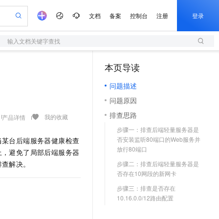
文档
备案
控制台
注册
登录
输入文档关键字查找
验
作计划
器
AI 活动
专业服务
服务伙伴合作计划
开发者社区
加入我们
服务平台百炼
阿里云 OPC 创新助力计划
本页导读
（1）
一站式生成采购清单，支持单品或批量购买
S
可编辑精美 PPT 文稿
S产品伙伴计划（繁花）
峰会
造的大模型服务与应用开发平台
轻量应用服务器
Agency Agents：拥有专属领域专家
AI 生产力先锋
Al MaaS 服务伙伴赋能合作
域名
博文
Careers
至高可申请百万元
问题描述
性可伸缩的云计算服务
 轻松生成专业的 PPT
开启高性价比 AI 编程新体验
先锋实践拓展 AI 生产力的边界
快速构建应用程序和网站，即刻迈出上云第一步
多领域专家智能体,一键组建 AI 虚拟交付团队
Token 补贴，五大权
计划
海大会
伙伴信用分合作计划
商标
问答
社会招聘
问题原因
益加速 OPC 成功
S
帕鲁游戏服务器
数字证书管理服务（原SSL证书）
HappyHorse 打造一站式影视创作平台
飞天发布时刻
HOT
划
备案
电子书
校园招聘
排查思路
联机服务器，轻松开启游戏
视频创作，一键激活电商全链路生产力
全托管，含MySQL、PostgreSQL、SQL Server、MariaDB多引擎
实现全站 HTTPS，呈现可信的 Web 访问
所见，即是所愿
可视化编排打通从文字构思到成片全链路闭环
我的收藏
产品详情
更多支持
划
公司注册
镜像站
步骤一：排查后端轻量服务器是
视频生成
语音识别与合成
 智能体与工作流应用
短信服务
漫剧工坊：一站式动画创作平台
AI 实训营
否安装监听80端口的Web服务并
当某台后端服务器健康检查
合作伙伴培训与认证
划
上云迁移
的智能体编程平台
站生成，高效打造优质广告素材
通过阿里云百炼高效搭建AI应用,助力高效开发
快速生产连贯的高质量长漫剧
从基础到进阶，Agent 创客手把手教你
国内短信简单易用，安全可靠，秒级触达，全球覆盖200+国家和地区。
放行80端口
e-1.1-T2V
Qwen3-TTS-Flash
上，避免了局部后端服务器
lScope
我要反馈
查询合作伙伴
畅细腻的高质量视频
离线语音合成大模型，多语言方言自适应，低延迟高稳定
n Alibaba Cloud ISV 合作
排查解决。
代维服务
步骤二：排查后端轻量服务器是
olarDB
建企业门户网站
大数据开发治理平台 DataWorks
10 分钟搭建微信、支付宝小程序
否存在10网段的新网卡
创新加速
ope
登录合作伙伴管理后台
我要建议
站，无忧落地极速上线
以可视化方式快速构建移动和 PC 门户网站
100%兼容MySQL、PostgreSQL，兼容Oracle，支持集中和分布式
高效部署网站，快速应用到小程序
Data Agent 驱动的一站式 Data+AI 开发治理平台
e-1.1-I2V
Cosyvoice-V3-Flash
步骤三：排查是否存在
安全
畅自然，细节丰富
高表现力语音合成大模型，语音克隆听感自然
我要投诉
上云场景组合购
10.16.0.0/12路由配置
伴
边界网络安全防护产品
漫剧创作，剧本、分镜、视频高效生成
覆盖90%+业务场景，专享组合折扣价
2V
VPN
Fun-ASR