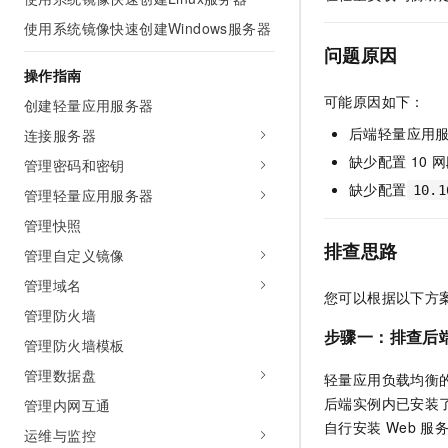
AI 产品 免费试用
网络
安全
云开发大赛
使用系统镜像快速创建Windows服务器
Tableau 订阅
1亿+ 大模型 tokens 和 
问题原因
可观测
入门学习赛
中间件
AI空中课堂在线直播课
操作指南
140+云产品 免费试用
大模型服务
上云与迁云
产品新客免费试用，最长1
可能原因如下：
数据库
创建轻量应用服务器
生态解决方案
千问AI平台-Token Plan
后端轻量应用
连接服务器
企业出海
大模型ACA认证体验
大数据计算
缺少配置
10
网
助力企业全员 AI 认知与能
管理密码和密钥
行业生态解决方案
政企业务
媒体服务
缺少配置
千问AI平台-模型体验
10.1
管理轻量应用服务器
开发者生态解决方案
在线体验全尺寸、多种模态
管理快照
企业服务与云通信
AI 开发和 AI 应用解决
排查思路
Happy 系列大模型
管理自定义镜像
域名与网站
管理域名
您可以根据以下方
终端用户计算
管理防火墙
步骤一：
排查后
管理防火墙模板
Serverless
大模型解决方案
管理数据盘
轻量应用负载均衡
开发工具
快速部署 Dify，高效搭建 
后端实例内已安装
管理内网互通
自行安装
Web
服
迁移与运维管理
运维与监控