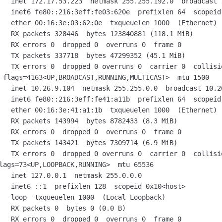
   inet 172.17.53.223  netmask 255.255.192.0  broadcast 1
   inet6 fe80::216:3eff:fe03:620e  prefixlen 64  scopeid
   ether 00:16:3e:03:62:0e  txqueuelen 1000  (Ethernet)

   RX packets 328446  bytes 123840881 (118.1 MiB)

   RX errors 0  dropped 0  overruns 0  frame 0

   TX packets 337718  bytes 47299352 (45.1 MiB)

   TX errors 0  dropped 0 overruns 0  carrier 0  collisio
 flags=4163<UP,BROADCAST,RUNNING,MULTICAST>  mtu 1500

   inet 10.26.9.104  netmask 255.255.0.0  broadcast 10.26
   inet6 fe80::216:3eff:fe41:a11b  prefixlen 64  scopeid
   ether 00:16:3e:41:a1:1b  txqueuelen 1000  (Ethernet)

   RX packets 143994  bytes 8782433 (8.3 MiB)

   RX errors 0  dropped 0  overruns 0  frame 0

   TX packets 143421  bytes 7309714 (6.9 MiB)

   TX errors 0  dropped 0 overruns 0  carrier 0  collisio
lags=73<UP,LOOPBACK,RUNNING>  mtu 65536

   inet 127.0.0.1  netmask 255.0.0.0

   inet6 ::1  prefixlen 128  scopeid 0x10<host>

   loop  txqueuelen 1000  (Local Loopback)

   RX packets 0  bytes 0 (0.0 B)

   RX errors 0  dropped 0  overruns 0  frame 0
