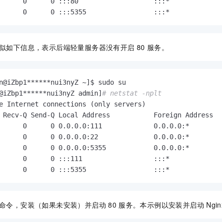
      0      0 :::80                   :::*             
      0      0 :::5355                 :::*             
似如下信息，表示后端轻量服务器没有开启
80
服务。
n@iZbp1******nui3nyZ ~]$ sudo su

@iZbp1******nui3nyZ admin]
# netstat -nplt
e Internet connections (only servers)

 Recv-Q Send-Q Local Address           Foreign Address  
      0      0 0.0.0.0:111             0.0.0.0:*        
      0      0 0.0.0.0:22              0.0.0.0:*        
      0      0 0.0.0.0:5355            0.0.0.0:*        
      0      0 :::111                  :::*             
      0      0 :::5355                 :::*             
命令，安装（如果未安装）并启动
80
服务。本示例以安装并启动
Ngin