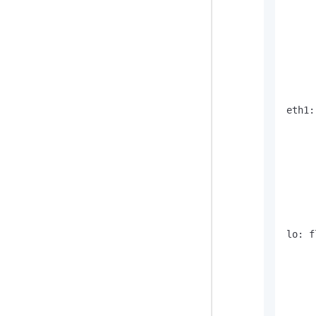
     
     
     
     
     
     
     
eth1:
     
     
     
     
     
     
     
lo: f
     
     
     
     
     