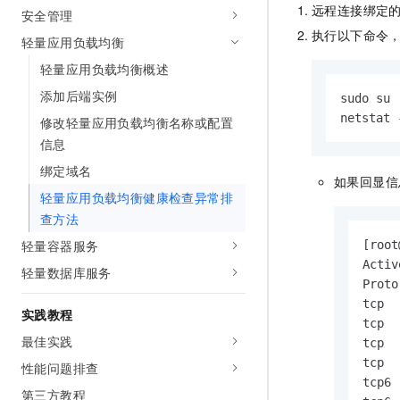
10 分钟在聊天系统中增加
远程连接绑定
安全管理
专有云
执行以下命令
轻量应用负载均衡
轻量应用负载均衡概述
添加后端实例
sudo su

netstat 
修改轻量应用负载均衡名称或配置
信息
绑定域名
如果回显信
轻量应用负载均衡健康检查异常排
查方法
轻量容器服务
[root
Activ
轻量数据库服务
Proto
tcp  
实践教程
tcp  
最佳实践
tcp  
tcp  
性能问题排查
tcp6 
第三方教程