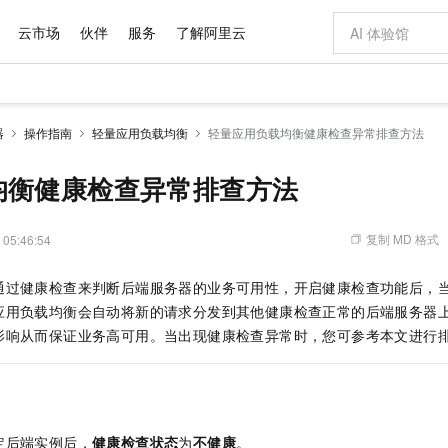
云市场
伙伴
服务
了解阿里云
AI 特惠
数据与 API
成为产品伙伴
企业增值服务
最佳实践
价格计算器
AI 场景体
基础软件
产品伙伴合
阿里云认证
市场活动
配置报价
大模型
器
操作指南
轻量应用负载均衡
轻量应用负载均衡健康检查异常排查方法
自助选配和估算价格
步到位
域名与网站
智启 AI 普惠权益
产品生态集成认证中心
企业支持计划
云上春晚
Qwen Audio：打造专属 AI 语音助手
千问官方 MaaS 平台，为开发者和 Agent 而生，新用户赠送 1 亿 + tokens 额度
云服务器 EC
一句话生成原生
AI Coding
阿里云Maa
2026 阿里云
为企业打
数据集
Windows
大模型认证
模型
NEW
NEW
格式还原
值低价云产品抢先购
提供智能易用的域名与建站服务
至高享 1亿+免费 tokens，加速 Al 应用落地
Qwen-Audio-3.0-Realtime 端到端实时语音角色扮演
安全可靠、弹
输入一句话想法,
智能编程，一键
均衡健康检查异常排查方法
产品生态伙伴
专家技术服务
云上奥运之旅
弹性计算合作
阿里云中企出
手机三要素
宝塔 Linux
全部认证
价格优势
开源旗舰模型
对象存储 OSS
即刻拥有 DeepSeek-V4-Pro
阿里云 OPC 创新助力计划
云数据库 RD
一键部署幻兽
AI 电商营销
产品生态伙伴工作台
企业增值服务台
云栖战略参考
云存储合作计
云栖大会
身份实名认证
CentOS
训练营
推动算力普惠，释放技术红利
的大模型服务
最高返9万
真正可用的 1M 上下文,一次完成代码全链路开发
轻松解锁专属 DeepSeek-V4-Pro
至高百万元 Token 补贴，加速一人公司成长
稳定、安全、高性价比、高性能的云存储服务
一键购买专属
从图文生成到
复制 MD 格式
 05:46:54
云上的中国
数据库合作计
活动全景
短信
Docker
图片和
自进化智能体
人工智能平台 PAI
5 分钟轻松部署专属 QwenPaw
Token Plan 模型订阅计划
Qoder
高效搭建 AI
AI 广告创作
企业成长
大模型
NEW
HOT
信息公告
通过健康检查来判断后端服务器的业务可用性，开启健康检查功能后，
看见新力量
云网络合作计
OCR 文字识别
JAVA
级电脑
越聪明
证享300元代金券
一站式AI开发、训练和推理服务
Qwen3.8-Max 首发尝鲜，限时加量 10 倍，夜间低至2折
从聊天伙伴进化为能主动干活的本地数字员工
面向真实软件
图文、视频一
Kimi-K3
HappyHors
应用负载均衡会自动将新的请求分发到其他健康检查正常的后端服务器
NEW
魔搭 Mode
loud
服务实践
官网公告
Kimi 最新旗舰模型，长程编程与推理利器
让文字生成流
金融模力时刻
Salesforce O
版
影响从而保证业务高可用。当出现健康检查异常时，您可参考本文进行
发票查验
全能环境
Qoder CN
Claude Code + GStack 打造工程团队
千问办公，限时限量积分加倍
云原生数据库 P
低代码高效构
AI 建站
NEW
作计划
计划
创新中心
魔搭 ModelSc
健康状态
让AI从“聊天伙伴”进化为能干活的“数字员工”
覆盖公网/内网、递归/权威、移动APP等全场景解析服务
安装技能 GStack，拥有专属 AI 工程团队
你的AI工作搭子，覆盖日常办公高频场景
基于千问大模型等，支持代码智能生成、研发智能问答
0 代码专业建
客户案例
天气预报查询
操作系统
Deepseek-v4-pro
HappyHors
态合作计划
态智能体模型
旗舰 MoE 大模型，百万上下文与顶尖推理能力
图生视频，流
Compute
同享
容器服务 Kubernetes 版 ACK
万小智 AI 建站低至 15元/月
云防火墙
AI 短剧/漫剧
快递物流查询
WordPress
成为服务伙
高校合作
式云数据仓库
点，立即开启云上创新
提供一站式管理容器应用的 K8s 服务
送.CN域名，送备案服务码
云原生的云上
AI助力短剧
GLM-5.2
Wan2.7-T
定后端实例后，
健康检查状态
为
不健康
。
Ubuntu