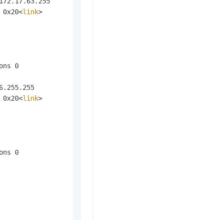
72.17.63.255

 0x20<
link
>

ns 0

.255.255

 0x20<
link
>

ns 0
