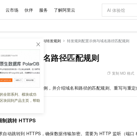
云市场
伙伴
服务
了解阿里云
AI 特惠
数据与 API
成为产品伙伴
企业增值服务
最佳实践
价格计算器
AI 场景体
基础软件
产品伙伴合
阿里云认证
市场活动
配置报价
大模型
用型负载均衡ALB
监听与转发规则
转发规则配置示例与域名路径匹配规则
自助选配和估算价格
新方式
域名与网站
睿译宝，AI翻译排版一步到位
智启 AI 普惠权益
产品生态集成认证中心
企业支持计划
云上春晚
千问官方 MaaS 平台，为开发者和 Agent 而生，新用户赠送 1 亿 + tokens 额度
云服务器 EC
Qwen Aud
AI Coding
阿里云Maa
2026 阿里云
为企业打
数据集
Windows
大模型认证
模型
NEW
NEW
交付可用成果
值低价云产品抢先购
提供智能易用的域名与建站服务
上传文档即自动完成翻译和格式还原
至高享 1亿+免费 tokens，加速 Al 应用落地
安全可靠、弹
智能编程，一键
配置示例与域名路径匹配规则
产品生态伙伴
专家技术服务
云上奥运之旅
弹性计算合作
阿里云中企出
手机三要素
宝塔 Linux
全部认证
价格优势
有专属领域专家
对象存储 OSS
GLM-5.2：长任务时代开源旗舰模型
阿里云 OPC 创新助力计划
云数据库 RD
即刻拥有 DeepS
AI 电商营销
产品生态伙伴工作台
企业增值服务台
云栖战略参考
云存储合作计
云栖大会
身份实名认证
CentOS
训练营
推动算力普惠，释放技术红利
的大模型服务
最高返9万
多领域专家智能体,一键组建 AI 虚拟交付团队
至高百万元 Token 补贴，加速一人公司成长
稳定、安全、高性价比、高性能的云存储服务
真正可用的 1M 上下文,一次完成代码全链路开发
轻松解锁专属 Dee
从图文生成到
复制 MD 格式
 04:04:11
云上的中国
数据库合作计
活动全景
短信
Docker
图片和
站式影视创作平台
人工智能平台 PAI
Hermes Agent，打造自进化智能体
Token Plan 模型订阅计划
Qoder
5 分钟轻松部署
AI 广告创作
企业成长
大模型
NEW
信息公告
规则的常见场景配置示例，并介绍域名和路径的匹配规则、重写与重定
看见新力量
云网络合作计
OCR 文字识别
JAVA
级电脑
证享300元代金券
可视化编排打通从文字构思到成片全链路闭环
一站式AI开发、训练和推理服务
自主进化，持久记忆，越用越聪明
Qwen3.8-Max 首发尝鲜，限时加量 10 倍，夜间低至2折
面向真实软件
图文、视频一
的全部系列、模块或功
Kimi-K3
HappyHors
NEW
魔搭 Mode
loud
服务实践
官网公告
区块回到产品主页，帮助
Kimi 最新旗舰模型，长程编程与推理利器
让文字生成流
金融模力时刻
Salesforce O
版
发票查验
全能环境
Qoder CN
Claude Code + GStack 打造工程团队
千问办公，限时限量积分加倍
云原生数据库 P
低代码高效构
AI 建站
NEW
作计划
示例
计划
创新中心
魔搭 ModelSc
健康状态
让AI从“聊天伙伴”进化为能干活的“数字员工”
覆盖公网/内网、递归/权威、移动APP等全场景解析服务
安装技能 GStack，拥有专属 AI 工程团队
你的AI工作搭子，覆盖日常办公高频场景
基于千问大模型等，支持代码智能生成、研发智能问答
0 代码专业建
客户案例
天气预报查询
操作系统
Deepseek-v4-pro
HappyHors
态合作计划
强制跳转
HTTPS
态智能体模型
旗舰 MoE 大模型，百万上下文与顶尖推理能力
图生视频，流
Compute
同享
容器服务 Kubernetes 版 ACK
万小智 AI 建站低至 15元/月
云防火墙
AI 短剧/漫剧
快递物流查询
WordPress
成为服务伙
高校合作
式云数据仓库
点，立即开启云上创新
提供一站式管理容器应用的 K8s 服务
送.CN域名，送备案服务码
云原生的云上
AI助力短剧
GLM-5.2
Wan2.7-T
求自动跳转到
HTTPS，确保数据传输加密。需要为
HTTP
监听（端口
Ubuntu