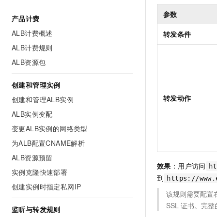
AI 产品 免费试用
网络
安全
云开发大赛
参数
Tableau 订阅
产品计费
1亿+ 大模型 tokens 和 
可观测
入门学习赛
中间件
AI空中课堂在线直播课
ALB计费概述
转发条件
140+云产品 免费试用
大模型服务
ALB计费规则
上云与迁云
产品新客免费试用，最长1
数据库
生态解决方案
ALB资源包
千问AI平台-Token Plan
企业出海
大模型ACA认证体验
大数据计算
助力企业全员 AI 认知与能
行业生态解决方案
创建和管理实例
政企业务
媒体服务
千问AI平台-模型体验
转发动作
开发者生态解决方案
创建和管理ALB实例
在线体验全尺寸、多种模态
企业服务与云通信
ALB实例变配
AI 开发和 AI 应用解决
Happy 系列大模型
变更ALB实例的网络类型
域名与网站
为ALB配置CNAME解析
终端用户计算
ALB资源预留
效果
：用户访问
ht
Serverless
大模型解决方案
实例克隆快速部署
到
https://www.
创建实例时指定私网IP
开发工具
快速部署 Dify，高效搭建 
该规则需要配置
SSL
证书。完整
迁移与运维管理
监听与转发规则