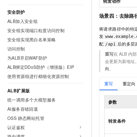
转发动作
安全防护
场景四：去除路
ALB加入安全组
将请求路径中的特
安全组实现端口粒度访问控制
发
www.example.
安全组实现黑白名单策略
配
后的多层
/api
访问控制
重写
在
ALB
内部
为ALB开启WAF防护
会更新为新地址
ALB绑定DDoS防护（增强版）EIP
向
。
使用资源组进行精细化资源控制
重写
重定向
ALB扩展版
统一调用多个大模型服务
参数
AI服务容错回退
OSS 静态网站托管
转发条件
认证鉴权
路由调度