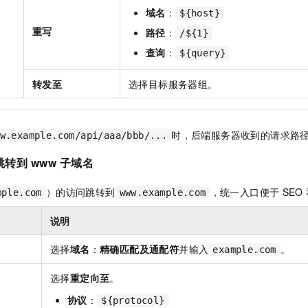
域名
：
${host}
重写
路径
：
/${1}
查询
：
${query}
转发至
选择目标服务器组。
时，后端服务器收到的请求路
w.example.com/api/aaa/bbb/...
跳转到
www
子域名
）的访问跳转到
，统一入口便于
SEO
mple.com
www.example.com
说明
选择
域名
：
精确匹配及通配符
并输入
。
example.com
选择
重定向至
。
协议
：
${protocol}