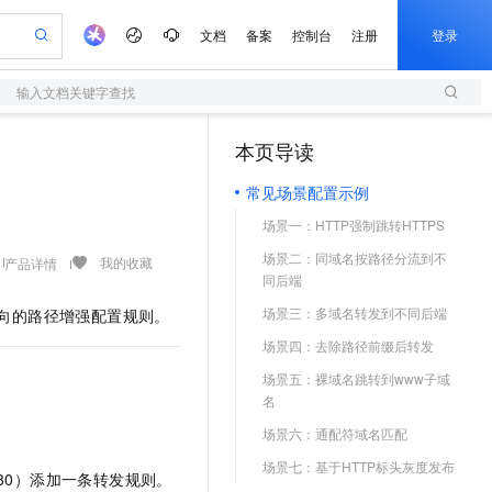
文档
备案
控制台
注册
登录
输入文档关键字查找
验
作计划
器
AI 活动
专业服务
服务伙伴合作计划
开发者社区
加入我们
服务平台百炼
阿里云 OPC 创新助力计划
本页导读
（1）
一站式生成采购清单，支持单品或批量购买
S
io：打造专属 AI 语音助手
S产品伙伴计划（繁花）
峰会
造的大模型服务与应用开发平台
轻量应用服务器
一句话生成原生可编辑精美 PPT 文稿
AI 生产力先锋
Al MaaS 服务伙伴赋能合作
域名
博文
Careers
至高可申请百万元
常见场景配置示例
性可伸缩的云计算服务
开启高性价比 AI 编程新体验
Qwen-Audio-3.0-Realtime 端到端实时语音角色扮演
输入一句话想法, 轻松生成专业的 PPT
先锋实践拓展 AI 生产力的边界
快速构建应用程序和网站，即刻迈出上云第一步
Token 补贴，五大权
计划
海大会
伙伴信用分合作计划
商标
问答
社会招聘
场景一：HTTP强制跳转HTTPS
益加速 OPC 成功
S
eek-V4-Pro
数字证书管理服务（原SSL证书）
一键部署幻兽帕鲁游戏服务器
飞天发布时刻
HOT
划
备案
电子书
校园招聘
场景二：同域名按路径分流到不
pSeek-V4-Pro
视频创作，一键激活电商全链路生产力
全托管，含MySQL、PostgreSQL、SQL Server、MariaDB多引擎
实现全站HTTPS，呈现可信的WEB访问
一键购买专属联机服务器，轻松开启游戏
所见，即是所愿
我的收藏
产品详情
更多支持
同后端
划
公司注册
镜像站
视频生成
语音识别与合成
专属 QwenPaw
短信服务
漫剧工坊：一站式动画创作平台
AI 实训营
HOT
场景三：多域名转发到不同后端
向的路径增强配置规则。
合作伙伴培训与认证
划
上云迁移
的智能体编程平台
站生成，高效打造优质广告素材
从聊天伙伴进化为能主动干活的本地数字员工
快速生产连贯的高质量长漫剧
从基础到进阶，Agent 创客手把手教你
国内短信简单易用，安全可靠，秒级触达，全球覆盖200+国家和地区。
e-1.1-T2V
Qwen3-TTS-Flash
lScope
场景四：去除路径前缀后转发
我要反馈
查询合作伙伴
畅细腻的高质量视频
离线语音合成大模型，多语言方言自适应，低延迟高稳定
n Alibaba Cloud ISV 合作
代维服务
olarDB
建企业门户网站
大数据开发治理平台 DataWorks
10 分钟搭建微信、支付宝小程序
场景五：裸域名跳转到www子域
创新加速
ope
登录合作伙伴管理后台
我要建议
站，无忧落地极速上线
以可视化方式快速构建移动和 PC 门户网站
100%兼容MySQL、PostgreSQL，兼容Oracle，支持集中和分布式
高效部署网站，快速应用到小程序
Data Agent 驱动的一站式 Data+AI 开发治理平台
名
e-1.1-I2V
Cosyvoice-V3-Flash
安全
畅自然，细节丰富
高表现力语音合成大模型，语音克隆听感自然
场景六：通配符域名匹配
我要投诉
上云场景组合购
伴
边界网络安全防护产品
漫剧创作，剧本、分镜、视频高效生成
覆盖90%+业务场景，专享组合折扣价
场景七：基于HTTP标头灰度发布
2V
VPN
Fun-ASR
80）添加一条转发规则。