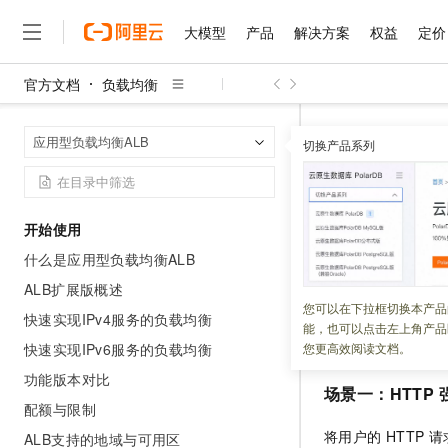
大模型
产品
解决方案
权益
定价
官方文档
负载均衡
大模型
产品
解决方案
权益
定价
云市场
伙伴
服务
了解阿里云
精选产品
精选解决方案
普惠上云
产品定价
精选商城
成为销售伙伴
售前咨询
为什么选择阿里云
千问AI平台
负载均衡
应
首页
应用型负载均衡ALB
了解云产品的定价详情
切换产品系列
大模型服务平台百炼
千问办公，解锁你的工作
普惠上云 官方力荐
分销伙伴
在线服务
网站建设
什么是云计算
大
大模型服务与应用平台
企业级Agent产品，直接
云服务器38元/年起，超
转发规则
咨询伙伴
多端小程序
技术领先
云上成本管理
售后服务
千问大模型
Agency Agents：拥
官方推荐返现计划
大模型
大模型
精选产品
精选解决方案
Salesforce 国际版订阅
稳定可靠
开始使用
管理和优化成本
多元化、高性能、安全可靠
推荐新用户得奖励，单订单
更新时间：
2026-07-24
销售伙伴合作计划
自助服务
什么是应用型负载均衡ALB
友盟天域
安全合规
人工智能与机器学习
AI
文本生成
无影云电脑
HappyHorse 打造一
云工开物
本文提供
ALB
转发
无影生态合作计划
在线服务
ALB扩展版概述
观测云
分析师报告
随时随地安全接入的云上超
高校专属算力普惠，学生认
计算
互联网应用开发
您可以在下拉框切换本产品
Qwen3.8-Max
HOT
快速实现IPv4服务的负载均衡
Salesforce On Alibaba C
工单服务
能，也可以点击左上角产品
智能体时代全能旗舰模型
Tuya 物联网平台阿里云
研究报告与白皮书
云解析DNS
快速拥有专属 OpenClaw
Consulting Partner 合
常见场景配置
大数据
容器
快速实现IPv6服务的负载均衡
您更高效阅读文档。
免费试用
短信专区
蓝凌 OA
Qwen3.7-Plus
功能版本对比
AI 大模型销售与服务生
现代化应用
存储
天池大赛
场景一：HTTP
能看、能想、能动手的多模
云原生大数据计算服务 Max
解决方案免费试用 新老
电子合同
配额与限制
面向分析的企业级SaaS模
最高领取价值200元试用
安全
网络与CDN
AI 算法大赛
Qwen3-VL-Plus
将用户的
HTTP
请
ALB支持的地域与可用区
畅捷通