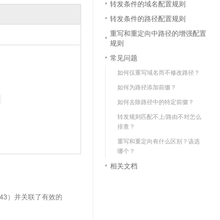
转发条件的域名配置规则
文戏情感细腻自然，动作戏激烈拳拳到肉，实现更强表演能力
支持中英文自由切换，具备更强的噪声鲁棒性
云聚AI 严选权益
SSL 证书
转发条件的路径配置规则
，一键激活高效办公新体验
精选AI产品，从模型到应用全链提效
堡垒机
重写和重定向中路径的增强配置
AI 用量加速计划
应用
规则
防火墙
、识别商机，让客服更高效、服务更出色。
新老同享，达量后返
常见问题
千问办公
主机安全
NEW
如何仅重写域名而不修改路径？
的智能体编程平台
一站式AI生产力平台
如何为路径添加前缀？
AI 应用及服务市场
伶鹊
如何去除路径中的特定前缀？
企业级人与Agent协作平台，接入和调度多个数字员工
智能客服平台，对话机器人、对话分析、智能外呼
AI 应用
转发规则匹配不上/路由不对怎么
大模型服务平台百炼 - 全妙
排查？
大模型
应用创作平台
多模态内容创作工具，已接入 DeepSeek
重写和重定向有什么区别？该选
自然语言处理
哪个？
数据标注
相关文档
机器学习
息提取
与 AI 智能体进行实时音视频通话
443）并关联了有效的
从文本、图片、视频中提取结构化的属性信息
构建支持视频理解的 AI 音视频实时通话应用