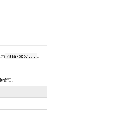
径为
。
/aaa/bbb/...
和管理。