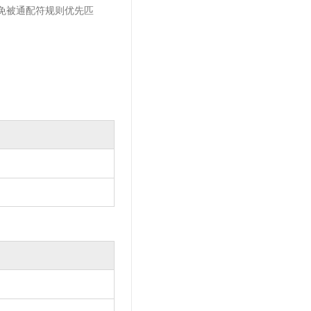
免被通配符规则优先匹
。
。