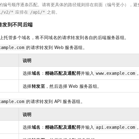
的编号顺序逐条匹配。请将更具体的路径规则排在前面（编号更小），避
应排在
之前。
i/v2/*
/api/*
转发到不同后端
上托管多个域名，将不同域名的请求转发到各自的后端服务器组。
的请求转发到
Web
服务器组。
xample.com
说明
选择
域名
：
精确匹配及通配符
并输入
www.example.com
选择
转发至
，然后选择
Web
服务器组。
的请求转发到
API
服务器组。
xample.com
说明
选择
域名
：
精确匹配及通配符
并输入
api.example.com