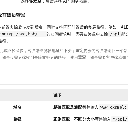
选择
转发至
，然后选择
API
服务器组。
径前缀后转发
定前缀去除后转发到后端，同时支持匹配前缀后的多层路径。例如，AL
的访问请求时，需要在路径中去除
部
com/api/aaa/bbb/...
/api
路径。
完成路径替换，客户端浏览器地址栏不变；
重定向
会向客户端返回一个新
。如果仅需后端收到去除前缀后的路径，使用
重写
；如果需要客户端感知
说明
域名
精确匹配及通配符
并输入
www.example
路径
正则匹配｜不区分大小写
并输入
^/api/