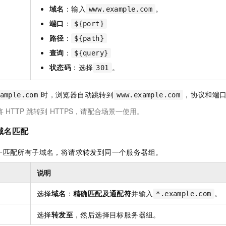
域名
：输入
。
www.example.com
端口
：
${port}
路径
：
${path}
查询
：
${query}
状态码
：选择
。
301
时，浏览器自动跳转到
，协议和端
ample.com
www.example.com
将
HTTP
跳转到
HTTPS，请配合场景一使用。
域名匹配
一匹配所有子域名，将请求转发到同一个服务器组。
说明
选择
域名
：
精确匹配及通配符
并输入
。
*.example.com
选择
转发至
，然后选择目标服务器组。