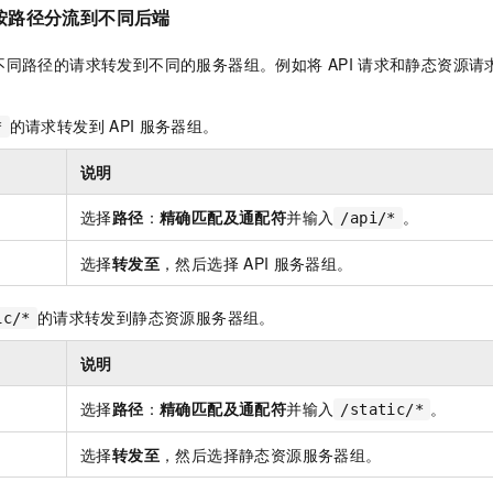
一个 AI 助手
即刻拥有 DeepSeek-R1 满血版
超强辅助，Bol
按路径分流到不同后端
在企业官网、通讯软件中为客户提供 AI 客服
多种方案随心选，轻松解锁专属 DeepSeek
不同路径的请求转发到不同的服务器组。例如将
API
请求和静态资源请
的请求转发到
API
服务器组。
*
说明
选择
路径
：
精确匹配及通配符
并输入
。
/api/*
选择
转发至
，然后选择
API
服务器组。
的请求转发到静态资源服务器组。
ic/*
说明
选择
路径
：
精确匹配及通配符
并输入
。
/static/*
选择
转发至
，然后选择静态资源服务器组。