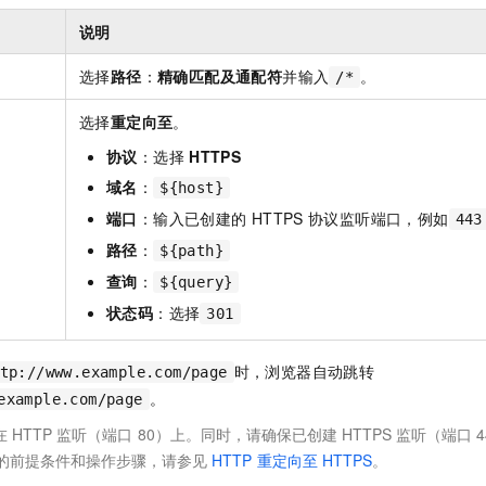
服务生态伙伴
视觉 Coding、空间感知、多模态思考等全面升级
1M上下文，专为长程任务能力而生
云工开物
企业应用
Night Plan 支持 Qwen 3.8-Max
AI 办公
NEW
说明
Red Hat
30+ 款产品免费体验
夜间 5 折，Qwen/Meoo/TokenPlan 客户专享
AI智能应用
科研合作
ERP
堂（旗舰版）
SUSE
选择
路径
：
精确匹配及通配符
并输入
。
/*
智能客服
AI 应用构建
大模型原生
CRM
2个月
自动承接线索
选择
重定向至
。
建站小程序
Qoder
大模型服务平台百炼-应用模版
OA 办公系统
HOT
NEW
协议
：选择
HTTPS
面向真实软件
个人版上线、团队版降价；千问3.8-Max首发发尝鲜
丰富多元化的应用模版和解决方案
力提升
财税管理
模板建站
域名
：
${host}
万有无界
大模型服务平台百炼-智能体
端口
：输入已创建的
HTTPS
协议监听端口，例如
400电话
定制建站
443
的模型效果
灵活可视化地构建企业级 Agent
路径
：
${path}
方案
广告营销
模板小程序
秒悟
人工智能平台 PAI
查询
：
${query}
定制小程序
云端极速 AI 
新一代 AI 视频生成模型，深度适配广告营销等场景
AI Native 的算法工程平台，一站式完成建模、训练、推理服务部署
状态码
：选择
301
APP 开发
时，浏览器自动跳转
tp://www.example.com/page
建站系统
。
example.com/page
AI 应用
10分钟微调：让0.6B模型媲美235B模型
多模态数据信
在
HTTP
监听（端口
80）上。同时，请确保已创建
HTTPS
监听（端口
依托云原生高可用架构,实现Dify私有化部署
用1%尺寸在特定领域达到大模型90%以上效果
的前提条件和操作步骤，请参见
HTTP
重定向至
HTTPS
。