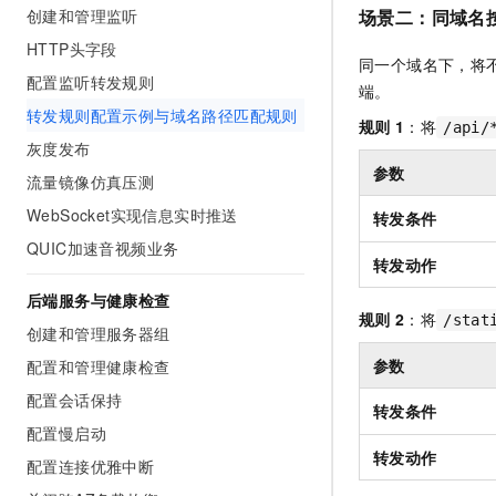
10 分钟在聊天系统中增加
场景二：同域名
创建和管理监听
专有云
HTTP头字段
同一个域名下，将
配置监听转发规则
端。
转发规则配置示例与域名路径匹配规则
规则
1
：将
/api/
灰度发布
参数
流量镜像仿真压测
WebSocket实现信息实时推送
转发条件
QUIC加速音视频业务
转发动作
后端服务与健康检查
规则
2
：将
/stat
创建和管理服务器组
参数
配置和管理健康检查
配置会话保持
转发条件
配置慢启动
转发动作
配置连接优雅中断