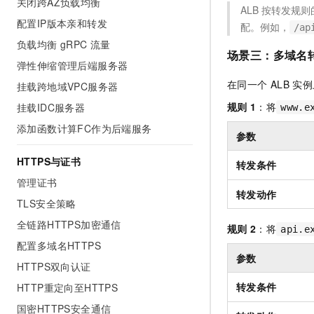
关闭跨AZ负载均衡
ALB
按转发规则
配置IP版本亲和转发
配。例如，
/ap
负载均衡 gRPC 流量
场景三：多域名
弹性伸缩管理后端服务器
在同一个
ALB
实例
挂载跨地域VPC服务器
规则
1
：将
挂载IDC服务器
www.e
添加函数计算FC作为后端服务
参数
HTTPS与证书
转发条件
管理证书
转发动作
TLS安全策略
全链路HTTPS加密通信
规则
2
：将
api.e
配置多域名HTTPS
参数
HTTPS双向认证
转发条件
HTTP重定向至HTTPS
国密HTTPS安全通信