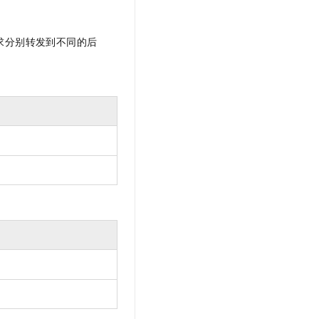
t.diy 一步搞定创意建站
构建大模型应用的安全防护体系
通过自然语言交互简化开发流程,全栈开发支持
通过阿里云安全产品对 AI 应用进行安全防护
求分别转发到不同的后