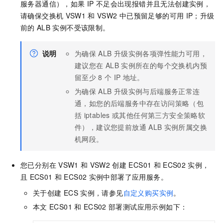
服务器通信），如果
IP
不足会出现报错并且无法创建实例，
请确保交换机
VSW1
和
VSW2
中已预留足够的可用
IP；升级
前的
ALB
实例不受该限制。
说明
为确保
ALB
升级实例各项弹性能力可用，
建议您在
ALB
实例所在的每个交换机内预
留至少
8
个
IP
地址。
为确保
ALB
升级实例与后端服务正常连
通，如您的后端服务中存在访问策略（包
括
iptables
或其他任何第三方安全策略软
件），建议您提前放通
ALB
实例所属交换
机网段。
您已分别在
VSW1
和
VSW2
创建
ECS01
和
ECS02
实例，
且
ECS01
和
ECS02
实例中部署了应用服务。
关于创建
ECS
实例，请参见
自定义购买实例
。
本文
ECS01
和
ECS02
部署测试应用示例如下：