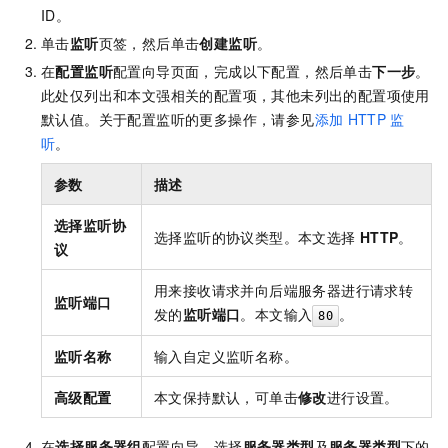
ID。
单击
监听
页签，然后单击
创建监听
。
在
配置监听
配置向导页面，完成以下配置，然后单击
下一步
。
此处仅列出和本文强相关的配置项，其他未列出的配置项使用
默认值。关于配置监听的更多操作，请参见
添加
HTTP
监
听
。
参数
描述
选择监听协
选择监听的协议类型。本文选择
HTTP
。
议
用来接收请求并向后端服务器进行请求转
监听端口
发的
监听端口
。本文输入
。
80
监听名称
输入自定义监听名称。
高级配置
本文保持默认，可单击
修改
进行设置。
在
选择服务器组
配置向导，选择
服务器类型
及
服务器类型
下的