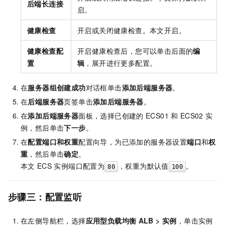
后端长连接
启。
健康检查
开启或关闭健康检查。本文开启。
健康检查配
开启健康检查后，您可以单击后面的
编
置
辑
，展开进行更多配置。
在
服务器组创建成功
对话框单击
添加后端服务器
。
在
后端服务器
页签单击
添加后端服务器
。
在
添加后端服务器
面板，选择已创建的
ECS01
和
ECS02
实
例，然后单击
下一步
。
在
配置端口和权重
配置向导，为已添加的服务器设置
端口
和
权
重
，然后单击
确定
。
本文
ECS
实例端口配置为
，权重为默认值
。
80
100
步骤三：配置监听
在左侧导航栏，选择
应用型负载均衡
ALB
>
实例
，单击实例