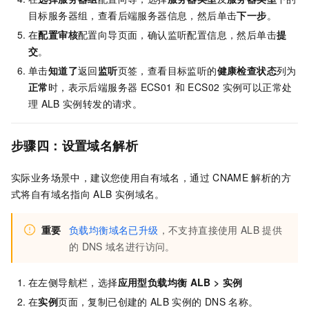
目标服务器组，查看后端服务器信息，然后单击
下一步
。
在
配置审核
配置向导页面，确认监听配置信息，然后单击
提
交
。
单击
知道了
返回
监听
页签，查看目标监听的
健康检查状态
列为
正常
时，表示后端服务器
ECS01
和
ECS02
实例可以正常处
理
ALB
实例转发的请求。
步骤四：设置域名解析
实际业务场景中，建议您使用自有域名，通过
CNAME
解析的方
式将自有域名指向
ALB
实例域名。
重要
负载均衡域名已升级
，不支持直接使用
ALB
提供
的
DNS
域名进行访问。
在左侧导航栏，选择
应用型负载均衡
ALB
>
实例
在
实例
页面，复制已创建的
ALB
实例的
DNS
名称。