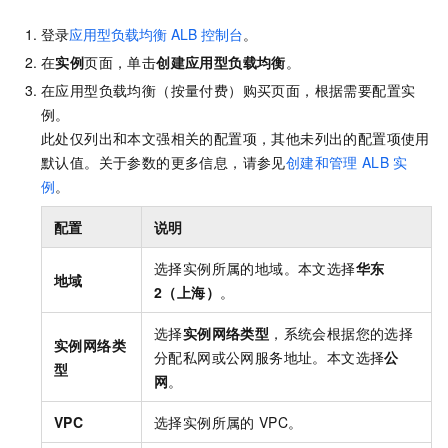
登录
应用型负载均衡
ALB
控制台
。
在
实例
页面，单击
创建应用型负载均衡
。
在
应用型负载均衡（按量付费）
购买页面，根据需要配置实
例。
此处仅列出和本文强相关的配置项，其他未列出的配置项使用
默认值。关于参数的更多信息，请参见
创建和管理
ALB
实
例
。
配置
说明
选择实例所属的地域。本文选择
华东
地域
2（上海）
。
选择
实例网络类型
，系统会根据您的选择
实例网络类
分配私网或公网服务地址。本文选择
公
型
网
。
VPC
选择实例所属的
VPC。