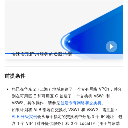
快速实现IPv4服务的负载均衡
前提条件
您已在华东
2（上海）地域创建了一个专有网络
VPC1，并分
别在可用区
E
和可用区
G
创建了一个交换机
VSW1
和
VSW2。具体操作，请参见
创建专有网络和交换机
。
如果计划将
ALB
部署在交换机
VSW1
和
VSW2，需注意：
ALB
升级实例
会从每个指定的交换机中分配
3
个
IP
地址，包
含
1
个
VIP（对外提供服务）和
2
个
Local IP（用于与后端