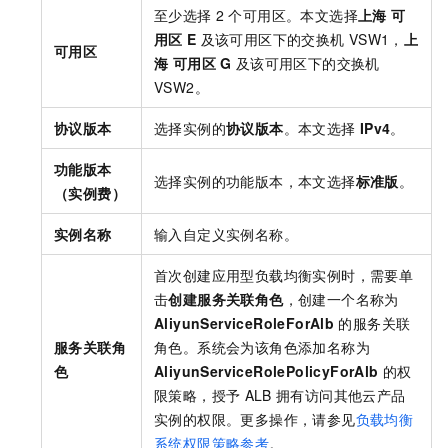
至少选择
2
个可用区。本文选择
上海 可
用区
E
及该可用区下的交换机
VSW1，
上
可用区
海 可用区
G
及该可用区下的交换机
VSW2。
协议版本
选择实例的
协议版本
。本文选择
IPv4
。
功能版本
选择实例的功能版本，本文选择
标准版
。
（实例费）
实例名称
输入自定义实例名称。
首次创建应用型负载均衡实例时，需要单
击
创建服务关联角色
，创建一个名称为
AliyunServiceRoleForAlb
的服务关联
服务关联角
角色。系统会为该角色添加名称为
色
AliyunServiceRolePolicyForAlb
的权
限策略，授予
ALB
拥有访问其他云产品
实例的权限。更多操作，请参见
负载均衡
系统权限策略参考
。