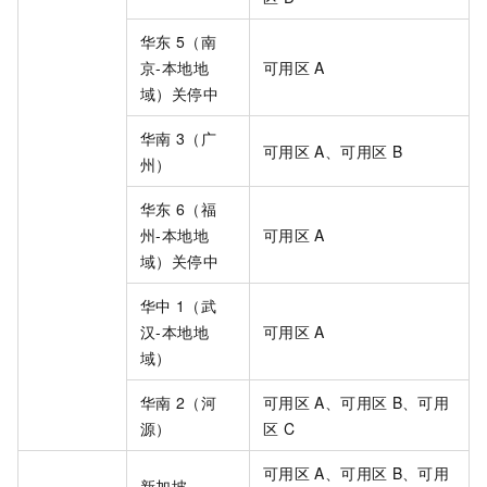
华东
5（南
京-本地地
可用区
A
域）关停中
华南
3（广
可用区
A、可用区
B
州）
华东
6（福
州-本地地
可用区
A
域）关停中
华中
1（武
汉-本地地
可用区
A
域）
华南
2（河
可用区
A、可用区
B、可用
源）
区
C
可用区
A、可用区
B、可用
新加坡