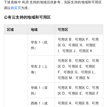
下述表格中
ALB
支持的地域仅供参考，实际支持的地域和可用区
请以
购买页
为准。
公有云支持的地域和可用区
区域
地域
可用区
可用区
B、可用区
F、可用
华东
1（杭
区
G、可用区
H、可用区
州）
I、可用区
J、可用区
K
可用区
B、可用区
C、可用
华东
2（上
区
D、可用区
E、可用区
海）
F、可用区
G、可用区
L、
可用区
M、可用区
N
华南
1（深
可用区
B、可用区
C、可用
圳）
区
D、可用区
E、可用区
F
西南
1（成
可用区
A、可用区
B、可用