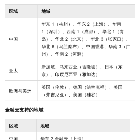
区域
地域
华东
1（杭州）、华东
2（上海）、华南
1（深圳）、西南
1（成都）、华北
1（青
中国
岛）、华北
2（北京）、华北
3（张家口）、
华北
6（乌兰察布）、中国香港、华南
3（广
州）、华南
2（河源）
新加坡、马来西亚（吉隆坡）、日本（东
亚太
京）、印度尼西亚（雅加达）
英国（伦敦）、德国（法兰克福）、美国
欧洲与美洲
（弗吉尼亚）、美国（硅谷）
金融云支持的地域
区域
地域
中国
华东
2 金融云（上海）