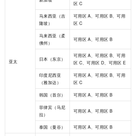
区
C
马来西亚（吉
可用区
A、可用区
B、可用
隆坡）
区
C
马来西亚（柔
可用区
A、可用区
B
佛州）
可用区
A、可用区
B、可用
日本（东京）
亚太
区
C、可用区
D、可用区
E
印度尼西亚
可用区
A、可用区
B、可用
（雅加达）
区
C
韩国（首尔）
可用区
A、可用区
B
菲律宾（马尼
可用区
A、可用区
B
拉）
泰国（曼谷）
可用区
A、可用区
B