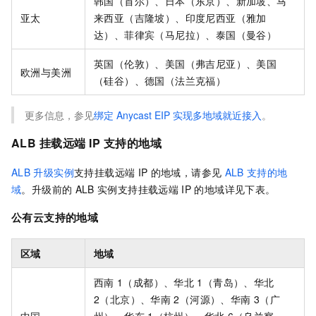
韩国（首尔）、日本（东京）、新加坡、马
亚太
来西亚（吉隆坡）、印度尼西亚（雅加
达）、菲律宾（马尼拉）、泰国（曼谷）
英国（伦敦）、美国（弗吉尼亚）、美国
欧洲与美洲
（硅谷）、德国（法兰克福）
更多信息，参见
绑定
Anycast EIP
实现多地域就近接入
。
ALB
挂载远端
IP
支持的地域
ALB
升级实例
支持挂载远端
IP
的地域，请参见
ALB
支持的地
域
。升级前的
ALB
实例支持挂载远端
IP
的地域详见下表。
公有云支持的地域
区域
地域
西南
1（成都）、华北
1（青岛）、华北
2（北京）、华南
2（河源）、华南
3（广