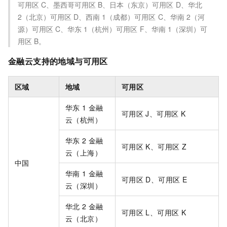
可用区
C、墨西哥可用区
B、日本（东京）可用区
D、华北
2（北京）可用区
D、西南
1（成都）可用区
C、华南
2（河
源）可用区
C、华东
1（杭州）可用区
F、华南
1（深圳）可
用区
B。
金融云支持的地域与可用区
区域
地域
可用区
华东
1 金融
可用区
J、可用区
K
云（杭州）
华东
2 金融
可用区
K、可用区
Z
云（上海）
中国
华南
1 金融
可用区
D、可用区
E
云（深圳）
华北
2 金融
可用区
L、可用区
K
云（北京）