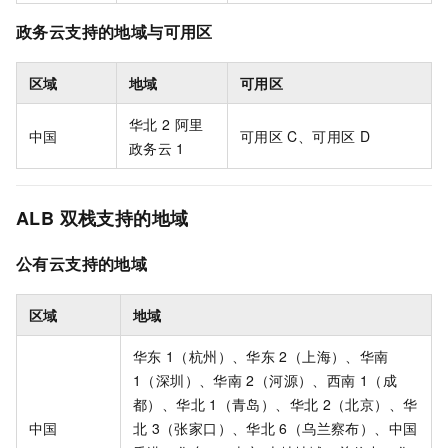
政务云支持的地域与可用区
区域
地域
可用区
华北
2 阿里
中国
可用区
C、可用区
D
政务云
1
ALB
双栈支持的地域
公有云支持的地域
区域
地域
华东
1（杭州）、华东
2（上海）、华南
1（深圳）、华南
2（河源）、西南
1（成
都）、华北
1（青岛）、华北
2（北京）、华
中国
北
3（张家口）、华北
6（乌兰察布）、中国