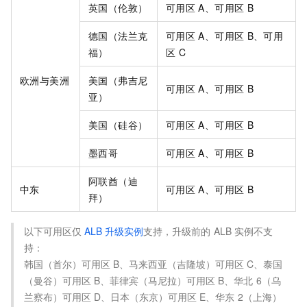
英国（伦敦）
可用区
A、可用区
B
德国（法兰克
可用区
A、可用区
B、可用
福）
区
C
欧洲与美洲
美国（弗吉尼
可用区
A、可用区
B
亚）
美国（硅谷）
可用区
A、可用区
B
墨西哥
可用区
A、可用区
B
阿联酋（迪
中东
可用区
A、可用区
B
拜）
以下可用区仅
ALB
升级实例
支持，升级前的
ALB
实例不支
持：
韩国（首尔）可用区
B、马来西亚（吉隆坡）可用区
C、泰国
（曼谷）可用区
B、菲律宾（马尼拉）可用区
B、华北
6（乌
兰察布）可用区
D、日本（东京）可用区
E、华东
2（上海）