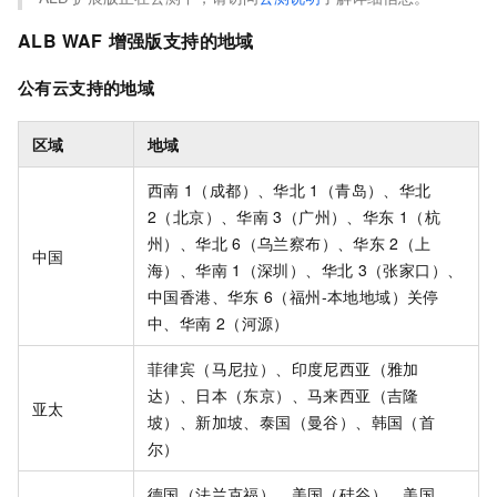
ALB WAF
增强版支持的地域
公有云支持的地域
区域
地域
西南
1（成都）、华北
1（青岛）、华北
2（北京）、华南
3（广州）、华东
1（杭
州）、华北
6（乌兰察布）、华东
2（上
中国
海）、华南
1（深圳）、华北
3（张家口）、
中国香港
、华东
6（福州-本地地域）关停
中
、华南
2（河源）
菲律宾（马尼拉）、印度尼西亚（雅加
达）、日本（东京）、马来西亚（吉隆
亚太
坡）、新加坡、泰国（曼谷）、韩国（首
尔）
德国（法兰克福）、美国（硅谷）、美国