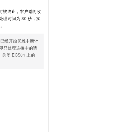
t.diy 一步搞定创意建站
构建大模型应用的安全防护体系
通过自然语言交互简化开发流程,全栈开发支持
通过阿里云安全产品对 AI 应用进行安全防护
时被终止，客户端将收
处理时间为
30
秒，实
）。
后已经开始优雅中断计
即只处理连接中的请
，关闭
ECS01
上的