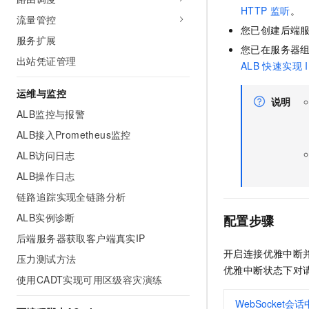
HTTP
监听
。
流量管控
您已创建后端
服务扩展
您已在服务器
出站凭证管理
ALB
快速实现
运维与监控
说明
ALB监控与报警
ALB接入Prometheus监控
ALB访问日志
ALB操作日志
链路追踪实现全链路分析
ALB实例诊断
配置步骤
后端服务器获取客户端真实IP
开启连接优雅中断
压力测试方法
优雅中断状态下对
使用CADT实现可用区级容灾演练
WebSocket会