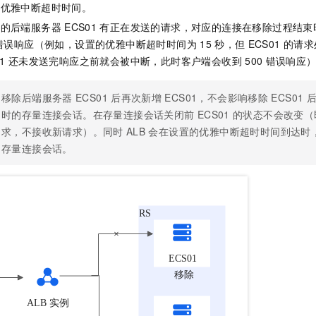
接优雅中断超时时间。
一个 AI 助手
即刻拥有 DeepSeek-R1 满血版
超强辅助，Bol
在企业官网、通讯软件中为客户提供 AI 客服
多种方案随心选，轻松解锁专属 DeepSeek
除的后端服务器
ECS01
有正在发送的请求，对应的连接在移除过程结束
错误响应（例如，设置的优雅中断超时时间为
15
秒，但
ECS01
的请求
1
还未发送完响应之前就会被中断，此时客户端会收到
500
错误响应
移除后端服务器
ECS01
后再次新增
ECS01，不会影响移除
ECS01
时的存量连接会话。在存量连接会话关闭前
ECS01
的状态不会改变（
求，不接收新请求）。同时
ALB
会在设置的优雅中断超时时间到达时
存量连接会话。