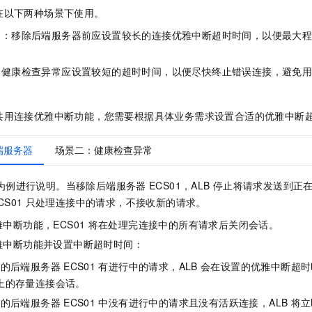
服务生态伙伴
视觉 Coding、空间感知、多模态思考等全面升级
1M上下文，专为长程任务能力而生
云工开物
企业应用
Night Plan 支持 Qwen 3.8-Max
AI 办公
NEW
在以下两种场景下使用。
Red Hat
30+ 款产品免费体验
夜间 5 折，Qwen/Meoo/TokenPlan 客户专享
AI智能应用
科研合作
器：移除后端服务器前应设置较长的连接优雅中断超时时间，以便最大
ERP
堂（旗舰版）
SUSE
智能客服
AI 应用构建
大模型原生
CRM
2个月
自动承接线索
：健康检查异常应设置较短的超时时间，以便尽快终止错误连接，避免
建站小程序
Qoder
大模型服务平台百炼-应用模版
OA 办公系统
HOT
NEW
面向真实软件
个人版上线、团队版降价；千问3.8-Max首发发尝鲜
丰富多元化的应用模版和解决方案
力提升
财税管理
模板建站
共用连接优雅中断功能，您需要根据具体业务需求设置合适的优雅中断
万有无界
大模型服务平台百炼-智能体
400电话
定制建站
的模型效果
灵活可视化地构建企业级 Agent
端服务器
场景二：健康检查异常
方案
广告营销
模板小程序
秒悟
人工智能平台 PAI
为例进行说明。当移除后端服务器
ECS01，ALB
停止将请求发送到正
定制小程序
云端极速 AI 
新一代 AI 视频生成模型，深度适配广告营销等场景
AI Native 的算法工程平台，一站式完成建模、训练、推理服务部署
CS01
只处理连接中的请求，不接收新的请求。
APP 开发
中断功能，ECS01
将在处理完连接中的所有请求后关闭会话。
建站系统
雅中断功能并设置中断超时时间：
除的后端服务器
ECS01
有进行中的请求，ALB
会在设置的优雅中断超时
AI 应用
10分钟微调：让0.6B模型媲美235B模型
多模态数据信
上的存量连接会话。
依托云原生高可用架构,实现Dify私有化部署
用1%尺寸在特定领域达到大模型90%以上效果
除的后端服务器
ECS01
中没有进行中的请求且没有活跃连接，ALB
将立