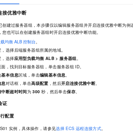
连接优雅中断
已创建过服务器组，本步骤仅以编辑服务器组并开启连接优雅中断为例
，您也可以在创建服务器组时开启连接优雅中断功能。
负载均衡
ALB
控制台
。
栏，选择后端服务器组所属的地域。
栏，选择
应用型负载均衡 ALB
>
服务器组
。
页面，找到目标服务器组，单击服务器组
ID。
的
基本信息
区域，单击
编辑基本信息
。
信息
对话框，单击
高级配置
，然后
开启连接优雅中断
。
雅中断超时时间
为
300
秒，然后单击
保存
。
验证
进行配置
S01
实例，具体操作，请参见
选择
ECS
远程连接方式
。