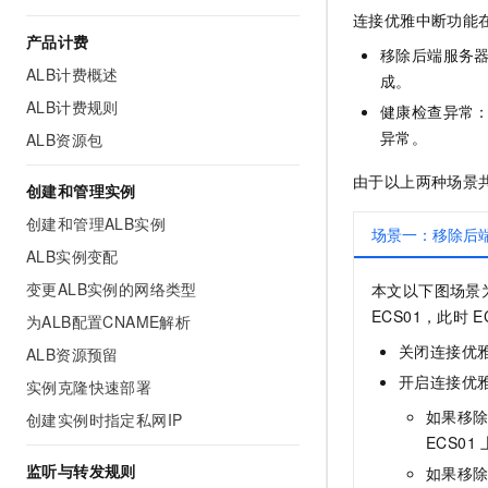
AI 产品 免费试用
网络
连接优雅中断功能
安全
云开发大赛
Tableau 订阅
产品计费
1亿+ 大模型 tokens 和 
移除后端服务
可观测
入门学习赛
中间件
AI空中课堂在线直播课
ALB计费概述
成。
140+云产品 免费试用
大模型服务
ALB计费规则
上云与迁云
产品新客免费试用，最长1
健康检查异常
数据库
生态解决方案
异常。
ALB资源包
千问AI平台-Token Plan
企业出海
大模型ACA认证体验
大数据计算
助力企业全员 AI 认知与能
行业生态解决方案
由于以上两种场景
创建和管理实例
政企业务
媒体服务
千问AI平台-模型体验
开发者生态解决方案
创建和管理ALB实例
在线体验全尺寸、多种模态
场景一：移除后
企业服务与云通信
ALB实例变配
AI 开发和 AI 应用解决
Happy 系列大模型
变更ALB实例的网络类型
本文以下图场景
域名与网站
ECS01，此时
E
为ALB配置CNAME解析
终端用户计算
关闭连接优雅
ALB资源预留
Serverless
开启连接优
大模型解决方案
实例克隆快速部署
如果移
创建实例时指定私网IP
开发工具
快速部署 Dify，高效搭建 
ECS01
迁移与运维管理
监听与转发规则
如果移