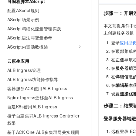
可编程脚本AScript
配置AScript规则
步骤一：
开启
AScript场景示例
本文前提条件中
AScript精细化流量管理实践
未创建服务器组
AScript语法与变量参考
登录
应用型
AScript内置函数概述
在顶部菜单
在左侧导航
云原生应用
在
服务器组
ALB Ingress管理
在
详细信息
ALB Ingress功能操作指导
在
编辑基本
容器服务ACK使用ALB Ingress
设置
连接优
Nginx Ingress迁移至ALB Ingress
步骤二：结果
自建K8s使用ALB Ingress
授予自建集群ALB Ingress Controller
登录服务器端
权限
远程登录
EC
基于ACK One ALB多集群网关实现同