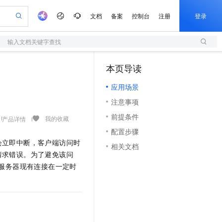
文档
备案
控制台
注册
登录
输入文档关键字查找
验
作计划
器
AI 活动
专业服务
服务伙伴合作计划
开发者社区
加入我们
服务平台百炼
阿里云 OPC 创新助力计划
本页导读
（1）
一站式生成采购清单，支持单品或批量购买
S
可编辑精美 PPT 文稿
S产品伙伴计划（繁花）
峰会
造的大模型服务与应用开发平台
轻量应用服务器
Agency Agents：拥有专属领域专家
AI 生产力先锋
Al MaaS 服务伙伴赋能合作
域名
博文
Careers
至高可申请百万元
应用场景
性可伸缩的云计算服务
 轻松生成专业的 PPT
开启高性价比 AI 编程新体验
先锋实践拓展 AI 生产力的边界
快速构建应用程序和网站，即刻迈出上云第一步
多领域专家智能体,一键组建 AI 虚拟交付团队
Token 补贴，五大权
计划
海大会
伙伴信用分合作计划
商标
问答
社会招聘
注意事项
益加速 OPC 成功
S
帕鲁游戏服务器
数字证书管理服务（原SSL证书）
HappyHorse 打造一站式影视创作平台
飞天发布时刻
HOT
划
备案
电子书
校园招聘
前提条件
联机服务器，轻松开启游戏
视频创作，一键激活电商全链路生产力
全托管，含MySQL、PostgreSQL、SQL Server、MariaDB多引擎
实现全站 HTTPS，呈现可信的 Web 访问
所见，即是所愿
可视化编排打通从文字构思到成片全链路闭环
我的收藏
产品详情
更多支持
划
公司注册
镜像站
配置步骤
视频生成
语音识别与合成
 智能体与工作流应用
短信服务
漫剧工坊：一站式动画创作平台
AI 实训营
会立即中断，客户端访问时
合作伙伴培训与认证
相关文档
划
上云迁移
的智能体编程平台
站生成，高效打造优质广告素材
通过阿里云百炼高效搭建AI应用,助力高效开发
快速生产连贯的高质量长漫剧
从基础到进阶，Agent 创客手把手教你
国内短信简单易用，安全可靠，秒级触达，全球覆盖200+国家和地区。
e-1.1-T2V
Qwen3-TTS-Flash
请求错误。为了避免该问
lScope
我要反馈
查询合作伙伴
畅细腻的高质量视频
离线语音合成大模型，多语言方言自适应，低延迟高稳定
n Alibaba Cloud ISV 合作
服务器现有连接在一定时
代维服务
olarDB
建企业门户网站
大数据开发治理平台 DataWorks
10 分钟搭建微信、支付宝小程序
创新加速
ope
登录合作伙伴管理后台
我要建议
站，无忧落地极速上线
以可视化方式快速构建移动和 PC 门户网站
100%兼容MySQL、PostgreSQL，兼容Oracle，支持集中和分布式
高效部署网站，快速应用到小程序
Data Agent 驱动的一站式 Data+AI 开发治理平台
e-1.1-I2V
Cosyvoice-V3-Flash
安全
畅自然，细节丰富
高表现力语音合成大模型，语音克隆听感自然
我要投诉
上云场景组合购
伴
边界网络安全防护产品
漫剧创作，剧本、分镜、视频高效生成
覆盖90%+业务场景，专享组合折扣价
2V
VPN
Fun-ASR