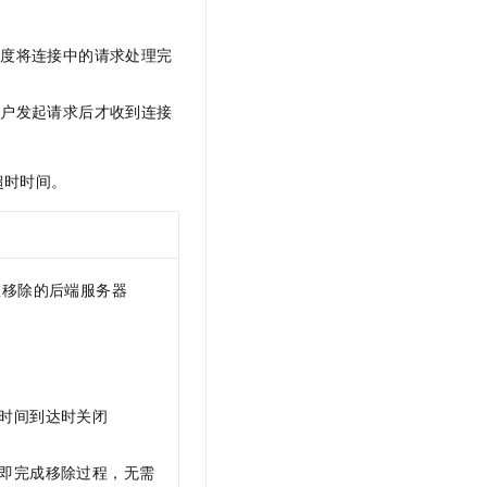
文戏情感细腻自然，动作戏激烈拳拳到肉，实现更强表演能力
支持中英文自由切换，具备更强的噪声鲁棒性
云聚AI 严选权益
SSL 证书
，一键激活高效办公新体验
精选AI产品，从模型到应用全链提效
程度将连接中的请求处理完
堡垒机
AI 用量加速计划
应用
防火墙
、识别商机，让客服更高效、服务更出色。
新老同享，达量后返
用户发起请求后才收到连接
千问办公
主机安全
NEW
的智能体编程平台
一站式AI生产力平台
超时时间。
AI 应用及服务市场
伶鹊
企业级人与Agent协作平台，接入和调度多个数字员工
智能客服平台，对话机器人、对话分析、智能外呼
AI 应用
大模型服务平台百炼 - 全妙
大模型
在移除的后端服务器
应用创作平台
多模态内容创作工具，已接入 DeepSeek
自然语言处理
数据标注
机器学习
时间到达时关闭
息提取
与 AI 智能体进行实时音视频通话
从文本、图片、视频中提取结构化的属性信息
构建支持视频理解的 AI 音视频实时通话应用
即完成移除过程，无需