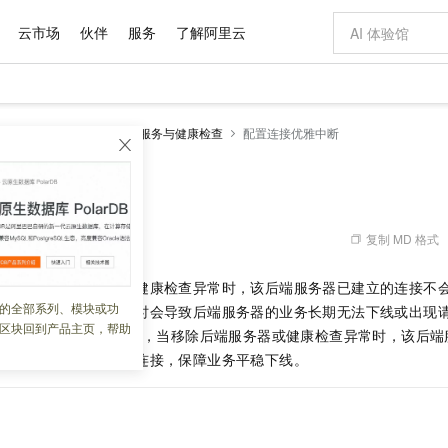
云市场
伙伴
服务
了解阿里云
AI 特惠
数据与 API
成为产品伙伴
企业增值服务
最佳实践
价格计算器
AI 场景体
基础软件
产品伙伴合
阿里云认证
市场活动
配置报价
大模型
用型负载均衡ALB
后端服务与健康检查
配置连接优雅中断
自助选配和估算价格
步到位
域名与网站
智启 AI 普惠权益
产品生态集成认证中心
企业支持计划
云上春晚
Qwen Audio：打造专属 AI 语音助手
千问官方 MaaS 平台，为开发者和 Agent 而生，新用户赠送 1 亿 + tokens 额度
云服务器 EC
一句话生成原生
AI Coding
阿里云Maa
2026 阿里云
为企业打
数据集
Windows
大模型认证
模型
NEW
NEW
格式还原
值低价云产品抢先购
提供智能易用的域名与建站服务
至高享 1亿+免费 tokens，加速 Al 应用落地
Qwen-Audio-3.0-Realtime 端到端实时语音角色扮演
安全可靠、弹
输入一句话想法,
智能编程，一键
优雅中断
产品生态伙伴
专家技术服务
云上奥运之旅
弹性计算合作
阿里云中企出
手机三要素
宝塔 Linux
全部认证
价格优势
开源旗舰模型
对象存储 OSS
即刻拥有 DeepSeek-V4-Pro
阿里云 OPC 创新助力计划
云数据库 RD
一键部署幻兽
AI 电商营销
产品生态伙伴工作台
企业增值服务台
云栖战略参考
云存储合作计
云栖大会
身份实名认证
CentOS
训练营
推动算力普惠，释放技术红利
的大模型服务
最高返9万
真正可用的 1M 上下文,一次完成代码全链路开发
轻松解锁专属 DeepSeek-V4-Pro
至高百万元 Token 补贴，加速一人公司成长
稳定、安全、高性价比、高性能的云存储服务
一键购买专属
从图文生成到
复制 MD 格式
 01:33:17
云上的中国
数据库合作计
活动全景
短信
Docker
图片和
自进化智能体
人工智能平台 PAI
5 分钟轻松部署专属 QwenPaw
Token Plan 模型订阅计划
Qoder
高效搭建 AI
AI 广告创作
企业成长
大模型
NEW
HOT
信息公告
服务器或者后端服务器健康检查异常时，该后端服务器已建立的连接不
看见新力量
云网络合作计
OCR 文字识别
JAVA
级电脑
越聪明
证享300元代金券
一站式AI开发、训练和推理服务
Qwen3.8-Max 首发尝鲜，限时加量 10 倍，夜间低至2折
从聊天伙伴进化为能主动干活的本地数字员工
面向真实软件
图文、视频一
的全部系列、模块或功
Kimi-K3
HappyHors
至这些后端服务器。此时会导致后端服务器的业务长期无法下线或出现
NEW
魔搭 Mode
loud
服务实践
官网公告
区块回到产品主页，帮助
Kimi 最新旗舰模型，长程编程与推理利器
让文字生成流
金融模力时刻
Salesforce O
版
B
的连接优雅中断功能，当移除后端服务器或健康检查异常时，该后端
发票查验
全能环境
Qoder CN
Claude Code + GStack 打造工程团队
千问办公，限时限量积分加倍
云原生数据库 P
低代码高效构
AI 建站
NEW
作计划
计划
达中断时间后主动断开连接，保障业务平稳下线。
创新中心
魔搭 ModelSc
健康状态
让AI从“聊天伙伴”进化为能干活的“数字员工”
覆盖公网/内网、递归/权威、移动APP等全场景解析服务
安装技能 GStack，拥有专属 AI 工程团队
你的AI工作搭子，覆盖日常办公高频场景
基于千问大模型等，支持代码智能生成、研发智能问答
0 代码专业建
客户案例
天气预报查询
操作系统
Deepseek-v4-pro
HappyHors
态合作计划
态智能体模型
旗舰 MoE 大模型，百万上下文与顶尖推理能力
图生视频，流
Compute
同享
容器服务 Kubernetes 版 ACK
万小智 AI 建站低至 15元/月
云防火墙
AI 短剧/漫剧
快递物流查询
WordPress
成为服务伙
高校合作
式云数据仓库
点，立即开启云上创新
提供一站式管理容器应用的 K8s 服务
送.CN域名，送备案服务码
云原生的云上
AI助力短剧
GLM-5.2
Wan2.7-T
Ubuntu