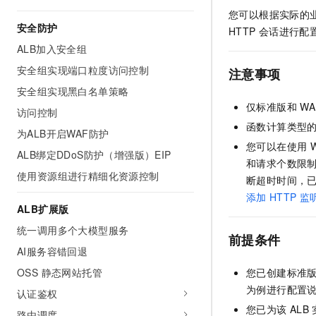
您可以根据实际的
安全防护
HTTP
会话进行配
ALB加入安全组
安全组实现端口粒度访问控制
注意事项
安全组实现黑白名单策略
仅标准版和
WA
访问控制
函数计算类型
为ALB开启WAF防护
您可以在使用
W
ALB绑定DDoS防护（增强版）EIP
和请求个数限
使用资源组进行精细化资源控制
断超时时间，
添加
HTTP
监
ALB扩展版
统一调用多个大模型服务
前提条件
AI服务容错回退
OSS 静态网站托管
您已创建标准
为例进行配置
认证鉴权
您已为该
ALB
路由调度