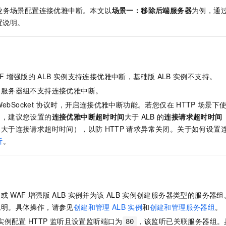
业务场景配置连接优雅中断。本文以
场景一：移除后端服务器
为例，通
置说明。
F
增强版的
ALB
实例支持连接优雅中断，基础版
ALB
实例不支持。
的服务器组不支持连接优雅中断。
ebSocket
协议时，开启连接优雅中断功能。若您仅在
HTTP
场景下
制，建议您设置的
连接优雅中断超时时间
大于
ALB
的
连接请求超时时间
已大于连接请求超时时间），以防
HTTP
请求异常关闭。关于如何设置
听
。
版或
WAF
增强版
ALB
实例并为该
ALB
实例创建服务器类型的服务器组
说明。具体操作，请参见
创建和管理
ALB
实例
和
创建和管理服务器组
。
实例配置
HTTP
监听且设置监听端口为
，该监听已关联服务器组。
80