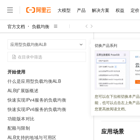
大模型
产品
解决方案
权益
定价
官方文档
负载均衡
大模型
产品
解决方案
权益
定价
云市场
伙伴
服务
了解阿里云
精选产品
精选解决方案
普惠上云
产品定价
精选商城
成为销售伙伴
售前咨询
为什么选择阿里云
千问AI平台
负载均衡
应
首页
应用型负载均衡ALB
了解云产品的定价详情
切换产品系列
大模型服务平台百炼
睿译宝，AI翻译排版一
普惠上云 官方力荐
分销伙伴
在线服务
网站建设
什么是云计算
大
大模型服务与应用平台
上传文档即自动完成翻译和
云服务器38元/年起，超
配置连接
咨询伙伴
多端小程序
技术领先
云上成本管理
售后服务
千问大模型
GLM-5.2：长任务时代
官方推荐返现计划
大模型
大模型
精选产品
精选解决方案
Salesforce 国际版订阅
稳定可靠
开始使用
管理和优化成本
多元化、高性能、安全可靠
推荐新用户得奖励，单订单
更新时间：
2026-05-22
销售伙伴合作计划
自助服务
什么是应用型负载均衡ALB
友盟天域
安全合规
人工智能与机器学习
AI
文本生成
无影云电脑
Hermes Agent，打造
云工开物
当您移除某个后端
无影生态合作计划
在线服务
ALB扩展版概述
观测云
分析师报告
随时随地安全接入的云上超
自主进化，持久记忆，越用
高校专属算力普惠，学生认
计算
互联网应用开发
您可以在下拉框切换本产品
Qwen3.8-Max
仍持续有请求转发
HOT
快速实现IPv4服务的负载均衡
Salesforce On Alibaba C
工单服务
能，也可以点击左上角产品
智能体时代全能旗舰模型
Tuya 物联网平台阿里云
研究报告与白皮书
题，您可以使用
AL
云解析DNS
快速拥有专属 OpenClaw
Consulting Partner 合
大数据
容器
快速实现IPv6服务的负载均衡
您更高效阅读文档。
免费试用
间内正常传输，到
短信专区
蓝凌 OA
Qwen3.7-Plus
功能版本对比
AI 大模型销售与服务生
现代化应用
存储
天池大赛
能看、能想、能动手的多模
云原生大数据计算服务 Max
解决方案免费试用 新老
电子合同
配额与限制
应用场景
面向分析的企业级SaaS模
最高领取价值200元试用
安全
网络与CDN
AI 算法大赛
Qwen3-VL-Plus
ALB支持的地域与可用区
畅捷通