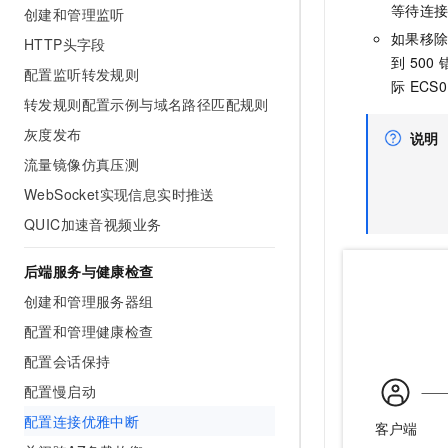
等待连
10 分钟在聊天系统中增加
创建和管理监听
专有云
如果移
HTTP头字段
到
500
配置监听转发规则
际
ECS0
转发规则配置示例与域名路径匹配规则
灰度发布
说明
流量镜像仿真压测
WebSocket实现信息实时推送
QUIC加速音视频业务
后端服务与健康检查
创建和管理服务器组
配置和管理健康检查
配置会话保持
配置慢启动
配置连接优雅中断