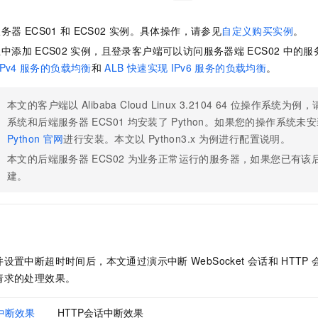
服务器
ECS01
和
ECS02
实例。具体操作，请参见
自定义购买实例
。
组中添加
ECS02
实例，且登录客户端可以访问服务器端
ECS02
中的服
IPv4
服务的负载均衡
和
ALB
快速实现
IPv6
服务的负载均衡
。
本文的客户端以
Alibaba Cloud Linux 3.2104 64
位操作系统为例，
系统和后端服务器
ECS01
均安装了
Python。如果您的操作系统未
Python
官网
进行安装。本文以
Python3.x
为例进行配置说明。
本文的后端服务器
ECS02
为业务正常运行的服务器，如果您已有该
建。
并设置中断超时时间后，本文通过演示中断
WebSocket
会话和
HTTP
请求的处理效果。
话中断效果
HTTP会话中断效果