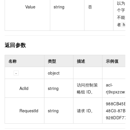
以为空
Value
string
否
个字符
不能包
者
ht
返回参数
名称
类型
描述
示例值
object
访问控制策
acl-
AclId
string
略组 ID。
rj9xpxzcwxru
988CB45E-1
RequestId
string
请求 ID。
48C0-87B4-
928DDF77E