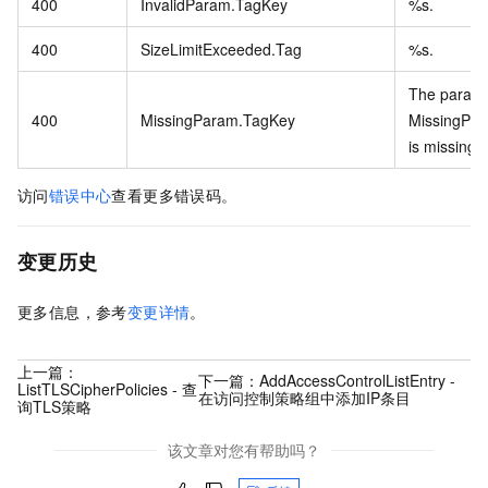
400
InvalidParam.TagKey
%s.
400
SizeLimitExceeded.Tag
%s.
The param
400
MissingParam.TagKey
MissingPa
is missing.
访问
错误中心
查看更多错误码。
变更历史
更多信息，参考
变更详情
。
上一篇：
下一篇：
AddAccessControlListEntry -
ListTLSCipherPolicies - 查
在访问控制策略组中添加IP条目
询TLS策略
该文章对您有帮助吗？