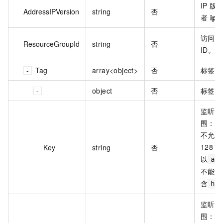
IP 
AddressIPVersion
string
否
者
ipv
访问控
ResourceGroupId
string
否
ID。
Tag
array<object>
否
标签列
object
否
标签列
监听的
围：
1
不允许
128
Key
string
否
以
al
不能包
含
ht
监听的
围：
1