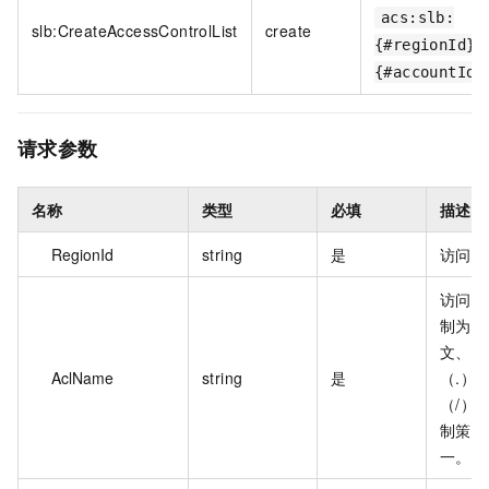
acs:slb:
slb:CreateAccessControlList
create
{#regionId}:
{#accountId}
请求参数
名称
类型
必填
描述
RegionId
string
是
访问控
访问控
制为 
文、字
AclName
string
是
（.）
（/）
制策略
一。