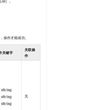
ist）。
t.diy 一步搞定创意建站
构建大模型应用的安全防护体系
通过自然语言交互简化开发流程,全栈开发支持
通过阿里云安全产品对 AI 应用进行安全防护
限，操作才能成功。
关联操
件关键字
作
slb:tag
无
slb:tag
slb:tag