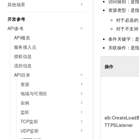
访问级别：是指
10 分钟在聊天系统中增加
其他场景
专有云
资源类型：是
开发参考
对于必选的
API参考
对于不支持
API概览
条件关键字：
服务接入点
关联操作：是
授权信息
流控信息
操作
API目录
资源
地域与可用区
实例
监听
slb:CreateLoad
TCP监听
TTPSListener
UDP监听