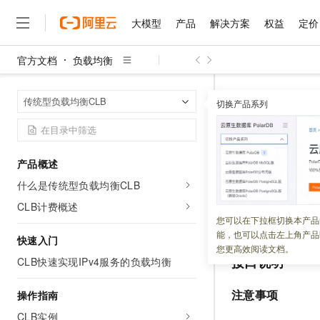
大模型
产品
解决方案
权益
定价
官方文档
负载均衡
大模型
产品
解决方案
权益
定价
云市场
伙伴
服务
了解阿里云
精选产品
精选解决方案
普惠上云
产品定价
精选商城
成为销售伙伴
售前咨询
为什么选择阿里云
千问AI平台
负载均衡
传
首页
传统型负载均衡CLB
了解云产品的定价详情
切换产品系列
CreateLoadBalan
大模型服务平台百炼
千问办公，解锁你的工作
普惠上云 官方力荐
分销伙伴
在线服务
网站建设
什么是云计算
大
大模型服务与应用平台
企业级Agent产品，直接
云服务器38元/年起，超
咨询伙伴
多端小程序
技术领先
CreateLo
云上成本管理
售后服务
千问大模型
Agency Agents：拥
官方推荐返现计划
大模型
大模型
精选产品
精选解决方案
Salesforce 国际版订阅
稳定可靠
产品概述
管理和优化成本
多元化、高性能、安全可靠
推荐新用户得奖励，单订单
销售伙伴合作计划
自助服务
什么是传统型负载均衡CLB
更新时间：
2026-03-02
友盟天域
安全合规
人工智能与机器学习
AI
文本生成
无影云电脑
HappyHorse 打造一
云工开物
无影生态合作计划
在线服务
CLB计费概述
观测云
分析师报告
随时随地安全接入的云上超
高校专属算力普惠，学生认
计算
互联网应用开发
创建
HTTPS
监听
您可以在下拉框切换本产品
Qwen3.8-Max
HOT
Salesforce On Alibaba C
工单服务
能，也可以点击左上角产品
智能体时代全能旗舰模型
Tuya 物联网平台阿里云
研究报告与白皮书
快速入门
云解析DNS
快速拥有专属 OpenClaw
Consulting Partner 合
大数据
容器
您更高效阅读文档。
免费试用
短信专区
接口说明
CLB快速实现IPv4服务的负载均衡
蓝凌 OA
Qwen3.7-Plus
AI 大模型销售与服务生
现代化应用
存储
天池大赛
能看、能想、能动手的多模
云原生大数据计算服务 Max
解决方案免费试用 新老
电子合同
注意事项
操作指南
面向分析的企业级SaaS模
最高领取价值200元试用
安全
网络与CDN
AI 算法大赛
Qwen3-VL-Plus
CLB实例
畅捷通