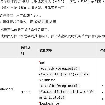
每个操作的访问级别，取值为写入（Write）、读取（Read）或列出（L
一个 AI 助手
即刻拥有 DeepSeek-R1 满血版
超强辅助，Bol
指操作中支持授权的资源类型。具体说明如下：
在企业官网、通讯软件中为客户提供 AI 客服
多种方案随心选，轻松解锁专属 DeepSeek
资源类型，用前面加 * 表示。
资源级授权的操作，用
表示。
全部资源
是指云产品自身定义的条件关键字。
指成功执行操作所需要的其他权限。操作者必须同时具备关联操作的权
访问级
资源类型
条
别
*
acl
acs:slb:{#regionId}:
{#accountId}:acl/{#aclId}
*
certificate
acs:slb:{#regionId}:
BalancerH
create
{#accountId}:certificate/{#c
ertificateId}
*
loadbalancer