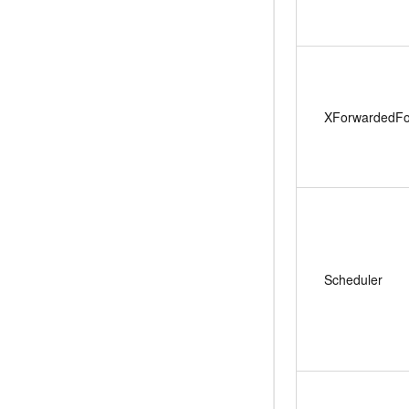
XForwardedFo
Scheduler