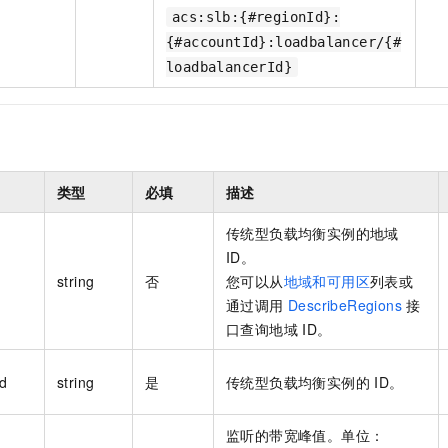
acs:slb:{#regionId}:
{#accountId}:loadbalancer/{#
loadbalancerId}
类型
必填
描述
传统型负载均衡实例的地域
ID。
string
否
您可以从
地域和可用区
列表或
通过调用
DescribeRegions
接
口查询地域 ID。
d
string
是
传统型负载均衡实例的 ID。
监听的带宽峰值。单位：