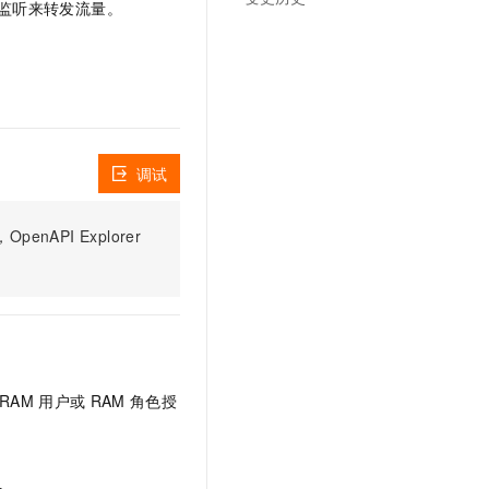
监听来转发流量。
文戏情感细腻自然，动作戏激烈拳拳到肉，实现更强表演能力
支持中英文自由切换，具备更强的噪声鲁棒性
云聚AI 严选权益
SSL 证书
，一键激活高效办公新体验
精选AI产品，从模型到应用全链提效
堡垒机
AI 用量加速计划
应用
防火墙
、识别商机，让客服更高效、服务更出色。
新老同享，达量后返
千问办公
主机安全
NEW
的智能体编程平台
一站式AI生产力平台
调试
AI 应用及服务市场
伶鹊
企业级人与Agent协作平台，接入和调度多个数字员工
智能客服平台，对话机器人、对话分析、智能外呼
PI Explorer
AI 应用
大模型服务平台百炼 - 全妙
大模型
应用创作平台
多模态内容创作工具，已接入 DeepSeek
自然语言处理
数据标注
RAM
用户或
RAM
角色授
机器学习
息提取
与 AI 智能体进行实时音视频通话
从文本、图片、视频中提取结构化的属性信息
构建支持视频理解的 AI 音视频实时通话应用