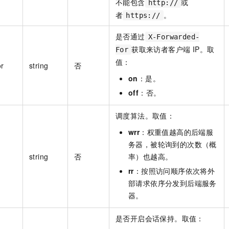
不能包含
或
http://
者
。
https://
是否通过
X-Forwarded-
获取来访者客户端 IP。取
For
值：
r
string
否
on
：是。
off
：否。
调度算法。取值：
wrr
：权重值越高的后端服
务器，被轮询到的次数（概
string
否
率）也越高。
rr
：按照访问顺序依次将外
部请求依序分发到后端服务
器。
是否开启会话保持。取值：