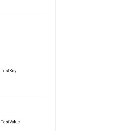
TestKey
TestValue