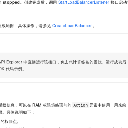
服务生态伙伴
为
stopped
。创建完成后，调用
StartLoadBalancerListener
接口启动
视觉 Coding、空间感知、多模态思考等全面升级
1M上下文，专为长程任务能力而生
云工开物
企业应用
Night Plan 支持 Qwen 3.8-Max
AI 办公
NEW
Red Hat
30+ 款产品免费体验
夜间 5 折，Qwen/Meoo/TokenPlan 客户专享
AI智能应用
科研合作
ERP
堂（旗舰版）
SUSE
智能客服
AI 应用构建
大模型原生
负载均衡，具体操作，请参见
CreateLoadBalancer
。
CRM
2个月
自动承接线索
建站小程序
Qoder
大模型服务平台百炼-应用模版
OA 办公系统
HOT
NEW
面向真实软件
个人版上线、团队版降价；千问3.8-Max首发发尝鲜
丰富多元化的应用模版和解决方案
力提升
财税管理
模板建站
万有无界
大模型服务平台百炼-智能体
400电话
定制建站
的模型效果
灵活可视化地构建企业级 Agent
PI Explorer
中直接运行该接口，免去您计算签名的困扰。运行成功后，OpenA
方案
广告营销
模板小程序
DK
代码示例。
秒悟
人工智能平台 PAI
定制小程序
云端极速 AI 
新一代 AI 视频生成模型，深度适配广告营销等场景
AI Native 的算法工程平台，一站式完成建模、训练、推理服务部署
APP 开发
建站系统
授权信息，可以在
RAM
权限策略语句的
元素中使用，用来给
Action
限。具体说明如下：
AI 应用
10分钟微调：让0.6B模型媲美235B模型
多模态数据信
依托云原生高可用架构,实现Dify私有化部署
用1%尺寸在特定领域达到大模型90%以上效果
体的权限点。