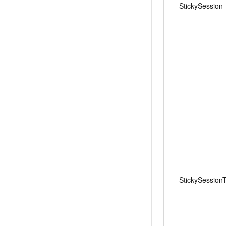
StickySession
StickySession