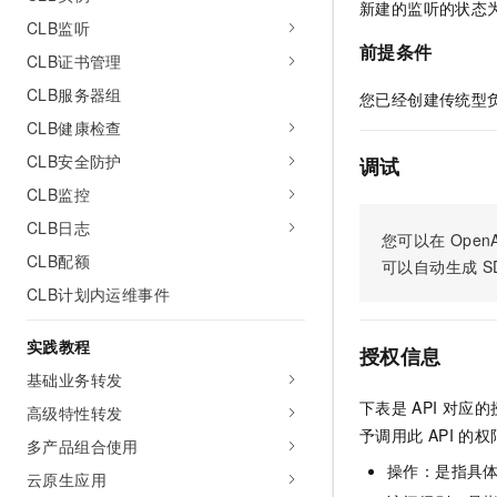
新建的监听的状态
AI 产品 免费试用
网络
安全
云开发大赛
CLB监听
Tableau 订阅
1亿+ 大模型 tokens 和 
前提条件
CLB证书管理
可观测
入门学习赛
中间件
AI空中课堂在线直播课
140+云产品 免费试用
CLB服务器组
大模型服务
您已经创建传统型
上云与迁云
产品新客免费试用，最长1
数据库
CLB健康检查
生态解决方案
千问AI平台-Token Plan
企业出海
大模型ACA认证体验
CLB安全防护
大数据计算
调试
助力企业全员 AI 认知与能
行业生态解决方案
CLB监控
政企业务
媒体服务
千问AI平台-模型体验
开发者生态解决方案
CLB日志
在线体验全尺寸、多种模态
您可以在
OpenA
企业服务与云通信
CLB配额
AI 开发和 AI 应用解决
可以自动生成
S
Happy 系列大模型
CLB计划内运维事件
域名与网站
终端用户计算
实践教程
授权信息
基础业务转发
Serverless
大模型解决方案
下表是
API
对应的
高级特性转发
开发工具
予调用此
API
的权
快速部署 Dify，高效搭建 
多产品组合使用
操作：是指具
迁移与运维管理
云原生应用