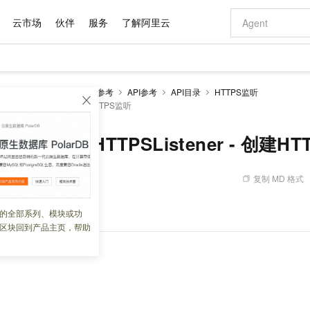
云市场
伙伴
服务
了解阿里云
AI 特惠
数据与 API
成为产品伙伴
企业增值服务
最佳实践
价格计算器
AI 场景体
基础软件
产品伙伴合
阿里云认证
市场活动
配置报价
大模型
统型负载均衡CLB
开发参考
API参考
API目录
HTTPS监听
自助选配和估算价格
cerHTTPSListener - 创建HTTPS监听
新方式
域名与网站
睿译宝，AI翻译排版一步到位
智启 AI 普惠权益
产品生态集成认证中心
企业支持计划
云上春晚
千问官方 MaaS 平台，为开发者和 Agent 而生，新用户赠送 1 亿 + tokens 额度
云服务器 EC
Qwen Aud
AI Coding
阿里云Maa
2026 阿里云
为企业打
数据集
Windows
大模型认证
模型
NEW
NEW
交付可用成果
值低价云产品抢先购
提供智能易用的域名与建站服务
上传文档即自动完成翻译和格式还原
至高享 1亿+免费 tokens，加速 Al 应用落地
安全可靠、弹
智能编程，一键
产品生态伙伴
专家技术服务
云上奥运之旅
弹性计算合作
阿里云中企出
手机三要素
宝塔 Linux
全部认证
adBalancerHTTPSListener - 创建H
价格优势
有专属领域专家
对象存储 OSS
GLM-5.2：长任务时代开源旗舰模型
阿里云 OPC 创新助力计划
云数据库 RD
即刻拥有 DeepS
AI 电商营销
产品生态伙伴工作台
企业增值服务台
云栖战略参考
云存储合作计
云栖大会
身份实名认证
CentOS
训练营
推动算力普惠，释放技术红利
的大模型服务
最高返9万
多领域专家智能体,一键组建 AI 虚拟交付团队
至高百万元 Token 补贴，加速一人公司成长
稳定、安全、高性价比、高性能的云存储服务
真正可用的 1M 上下文,一次完成代码全链路开发
轻松解锁专属 Dee
从图文生成到
复制 MD 格式
 12:13:34
云上的中国
数据库合作计
活动全景
短信
Docker
图片和
站式影视创作平台
人工智能平台 PAI
Hermes Agent，打造自进化智能体
Token Plan 模型订阅计划
Qoder
5 分钟轻松部署
AI 广告创作
企业成长
大模型
NEW
信息公告
看见新力量
云网络合作计
OCR 文字识别
JAVA
级电脑
证享300元代金券
可视化编排打通从文字构思到成片全链路闭环
一站式AI开发、训练和推理服务
自主进化，持久记忆，越用越聪明
Qwen3.8-Max 首发尝鲜，限时加量 10 倍，夜间低至2折
面向真实软件
图文、视频一
。
的全部系列、模块或功
Kimi-K3
HappyHors
NEW
魔搭 Mode
loud
服务实践
官网公告
区块回到产品主页，帮助
Kimi 最新旗舰模型，长程编程与推理利器
让文字生成流
金融模力时刻
Salesforce O
版
发票查验
全能环境
Qoder CN
Claude Code + GStack 打造工程团队
千问办公，限时限量积分加倍
云原生数据库 P
低代码高效构
AI 建站
NEW
作计划
计划
创新中心
魔搭 ModelSc
健康状态
让AI从“聊天伙伴”进化为能干活的“数字员工”
覆盖公网/内网、递归/权威、移动APP等全场景解析服务
安装技能 GStack，拥有专属 AI 工程团队
你的AI工作搭子，覆盖日常办公高频场景
基于千问大模型等，支持代码智能生成、研发智能问答
0 代码专业建
客户案例
天气预报查询
操作系统
Deepseek-v4-pro
HappyHors
态合作计划
态智能体模型
旗舰 MoE 大模型，百万上下文与顶尖推理能力
图生视频，流
Compute
同享
容器服务 Kubernetes 版 ACK
万小智 AI 建站低至 15元/月
云防火墙
AI 短剧/漫剧
快递物流查询
WordPress
成为服务伙
高校合作
式云数据仓库
点，立即开启云上创新
提供一站式管理容器应用的 K8s 服务
送.CN域名，送备案服务码
云原生的云上
AI助力短剧
GLM-5.2
Wan2.7-T
Ubuntu