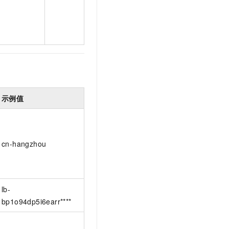
示例值
cn-hangzhou
lb-
bp1o94dp5i6earr****