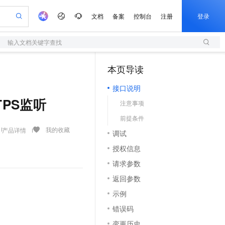
文档
备案
控制台
注册
登录
输入文档关键字查找
验
作计划
器
AI 活动
专业服务
服务伙伴合作计划
开发者社区
加入我们
服务平台百炼
阿里云 OPC 创新助力计划
本页导读
（1）
一站式生成采购清单，支持单品或批量购买
S
io：打造专属 AI 语音助手
S产品伙伴计划（繁花）
峰会
造的大模型服务与应用开发平台
轻量应用服务器
一句话生成原生可编辑精美 PPT 文稿
AI 生产力先锋
Al MaaS 服务伙伴赋能合作
域名
博文
Careers
至高可申请百万元
接口说明
性可伸缩的云计算服务
开启高性价比 AI 编程新体验
Qwen-Audio-3.0-Realtime 端到端实时语音角色扮演
输入一句话想法, 轻松生成专业的 PPT
先锋实践拓展 AI 生产力的边界
快速构建应用程序和网站，即刻迈出上云第一步
Token 补贴，五大权
计划
海大会
伙伴信用分合作计划
商标
问答
社会招聘
TTPS监听
注意事项
益加速 OPC 成功
S
eek-V4-Pro
数字证书管理服务（原SSL证书）
一键部署幻兽帕鲁游戏服务器
飞天发布时刻
HOT
划
备案
电子书
校园招聘
前提条件
pSeek-V4-Pro
视频创作，一键激活电商全链路生产力
全托管，含MySQL、PostgreSQL、SQL Server、MariaDB多引擎
实现全站HTTPS，呈现可信的WEB访问
一键购买专属联机服务器，轻松开启游戏
所见，即是所愿
更多支持
我的收藏
产品详情
划
公司注册
镜像站
调试
视频生成
语音识别与合成
专属 QwenPaw
短信服务
漫剧工坊：一站式动画创作平台
AI 实训营
HOT
合作伙伴培训与认证
授权信息
划
上云迁移
的智能体编程平台
站生成，高效打造优质广告素材
从聊天伙伴进化为能主动干活的本地数字员工
快速生产连贯的高质量长漫剧
从基础到进阶，Agent 创客手把手教你
国内短信简单易用，安全可靠，秒级触达，全球覆盖200+国家和地区。
e-1.1-T2V
Qwen3-TTS-Flash
lScope
我要反馈
查询合作伙伴
请求参数
畅细腻的高质量视频
离线语音合成大模型，多语言方言自适应，低延迟高稳定
n Alibaba Cloud ISV 合作
代维服务
olarDB
建企业门户网站
大数据开发治理平台 DataWorks
10 分钟搭建微信、支付宝小程序
返回参数
创新加速
ope
登录合作伙伴管理后台
我要建议
站，无忧落地极速上线
以可视化方式快速构建移动和 PC 门户网站
100%兼容MySQL、PostgreSQL，兼容Oracle，支持集中和分布式
高效部署网站，快速应用到小程序
Data Agent 驱动的一站式 Data+AI 开发治理平台
e-1.1-I2V
Cosyvoice-V3-Flash
示例
安全
畅自然，细节丰富
高表现力语音合成大模型，语音克隆听感自然
我要投诉
上云场景组合购
伴
错误码
边界网络安全防护产品
漫剧创作，剧本、分镜、视频高效生成
覆盖90%+业务场景，专享组合折扣价
2V
VPN
Fun-ASR
变更历史