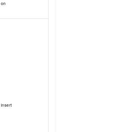
on
insert