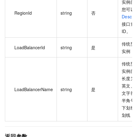
实例的地
您可以
RegionId
string
否
Descri
接口查
ID。
传统型
LoadBalancerId
string
是
实例 I
传统型
实例的
长度为 
英文、
LoadBalancerName
string
是
文字符
半角句
下划线
划线（
返回参数