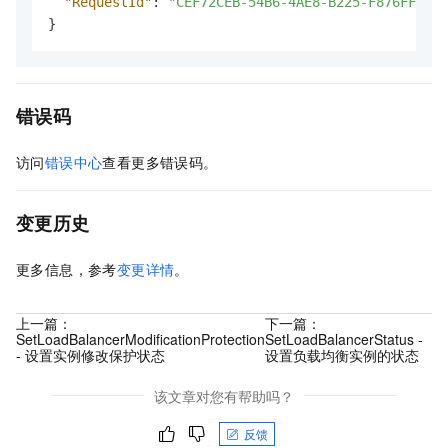
"RequestId"
:
"CEF72CEB-54B6-4AE8-B225-F876FF7BA9
}
错误码
访问
错误中心
查看更多错误码。
变更历史
更多信息，参考
变更详情
。
上一篇：
下一篇：
SetLoadBalancerModificationProtection
SetLoadBalancerStatus -
- 设置实例修改保护状态
设置负载均衡实例的状态
该文章对您有帮助吗？
反馈