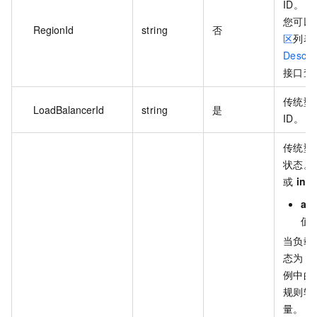
ID。
您可以
RegionId
string
否
区
列表
Descri
接口查
传统型
LoadBalancerId
string
是
ID。
传统型
状态。
或
inac
act
值
当负载
态为
ac
例中的
规则转
量。