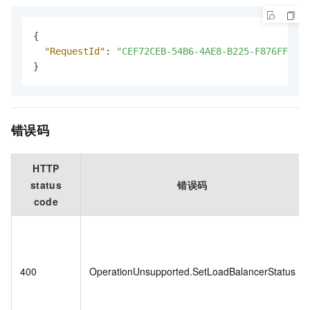
{
"RequestId"
:
"CEF72CEB-54B6-4AE8-B225-F876FF7BA9
}
错误码
HTTP
status
错误码
code
400
OperationUnsupported.SetLoadBalancerStatus