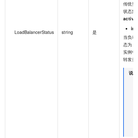
传统型
状态默
active
ina
LoadBalancerStatus
string
是
当负载
态为
in
实例中
转发接
说明