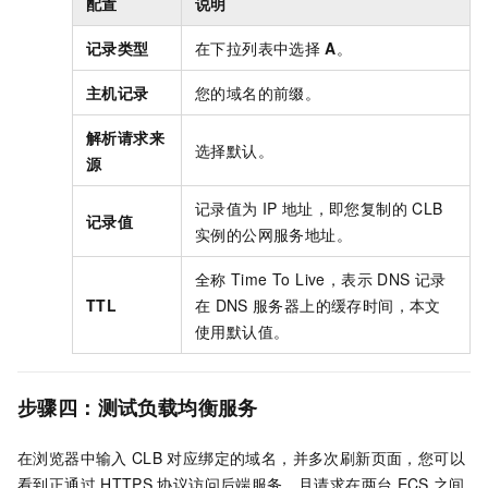
配置
说明
记录类型
在下拉列表中选择
A
。
主机记录
您的域名的前缀。
解析请求来
选择默认。
源
记录值为
IP
地址，即您复制的
CLB
记录值
实例的公网服务地址。
全称
Time To Live，表示
DNS
记录
TTL
在
DNS
服务器上的缓存时间，本文
使用默认值。
步骤四：测试负载均衡服务
在浏览器中输入
CLB
对应绑定的域名，并多次刷新页面，您可以
看到正通过
HTTPS
协议访问后端服务，且请求在两台
ECS
之间