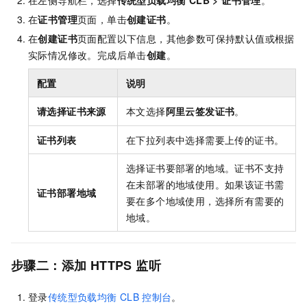
在左侧导航栏，选择
传统型负载均衡 CLB
>
证书管理
。
在
证书管理
页面，单击
创建证书
。
在
创建证书
页面配置以下信息，其他参数可保持默认值或根据
实际情况修改。完成后单击
创建
。
配置
说明
请选择证书来源
本文选择
阿里云签发证书
。
证书列表
在下拉列表中选择需要上传的证书。
选择证书要部署的地域。证书不支持
在未部署的地域使用。如果该证书需
证书部署地域
要在多个地域使用，选择所有需要的
地域。
步骤二：添加
HTTPS
监听
登录
传统型负载均衡
CLB
控制台
。