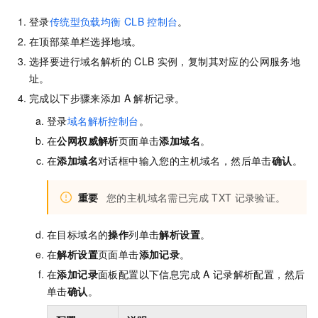
登录
传统型负载均衡
CLB
控制台
。
在顶部菜单栏选择地域。
选择要进行域名解析的
CLB
实例，复制其对应的公网服务地
址。
完成以下步骤来添加
A
解析记录。
登录
域名解析控制台
。
在
公网权威解析
页面单击
添加域名
。
在
添加域名
对话框中输入您的主机域名，然后单击
确认
。
重要
您的主机域名需已完成
TXT
记录验证。
在目标域名的
操作
列单击
解析设置
。
在
解析设置
页面单击
添加记录
。
在
添加记录
面板配置以下信息完成
A
记录解析配置，然后
单击
确认
。