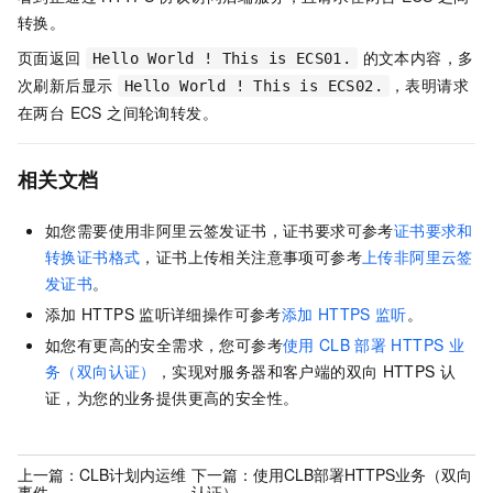
转换。
页面返回
的文本内容，多
Hello World ! This is ECS01.
次刷新后显示
，表明请求
Hello World ! This is ECS02.
在两台 ECS 之间轮询转发。
相关文档
如您需要使用非阿里云签发证书，证书要求可参考
证书要求和
转换证书格式
，证书上传相关注意事项可参考
上传非阿里云签
发证书
。
添加
HTTPS
监听详细操作可参考
添加
HTTPS
监听
。
如您有更高的安全需求，您可参考
使用
CLB
部署
HTTPS
业
务（双向认证）
，实现对服务器和客户端的双向
HTTPS
认
证，为您的业务提供更高的安全性。
上一篇：
CLB计划内运维
下一篇：
使用CLB部署HTTPS业务（双向
事件
认证）