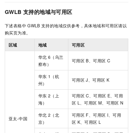
GWLB
支持的地域与可用区
下述表格中
GWLB
支持的地域仅供参考，具体地域和可用区请以
购买页为准。
区域
地域
可用区
华北
6（乌兰
可用区
B、可用区
C
察布）
华东
1（杭
可用区
J、可用区
K
州）
华东
2（上
可用区
C、可用区
E、可用
海）
区
L、可用区
M、可用区
N
华北
2（北
可用区
F、可用区
I、可用
亚太-中国
京）
区
K、可用区
L