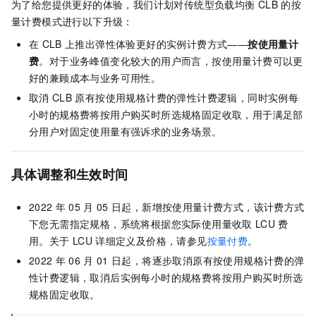
为了给您提供更好的体验，我们计划对传统型负载均衡
CLB
的按
量计费模式进行以下升级：
在
CLB
上推出弹性体验更好的实例计费方式——
按使用量计
费
。对于业务峰值变化较大的用户而言，按使用量计费可以更
好的兼顾成本与业务可用性。
取消
CLB
原有按使用规格计费的弹性计费逻辑，同时实例每
小时的规格费将按用户购买时所选规格固定收取，用于满足部
分用户对固定使用量有强诉求的业务场景。
具体调整和生效时间
2022
年
05
月
05
日起，新增按使用量计费方式，该计费方式
下您无需指定规格，系统将根据您实际使用量收取
LCU
费
用。关于
LCU
详细定义及价格，请参见
按量付费
。
2022
年
06
月
01
日起，将逐步取消原有按使用规格计费的弹
性计费逻辑，取消后实例每小时的规格费将按用户购买时所选
规格固定收取。