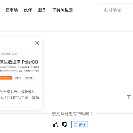
云市场
伙伴
服务
了解阿里云
AI 特惠
数据与 API
成为产品伙伴
企业增值服务
最佳实践
价格计算器
AI 场景体
基础软件
产品伙伴合
阿里云认证
市场活动
配置报价
大模型
自助选配和估算价格
新方式
域名与网站
睿译宝，AI翻译排版一步到位
智启 AI 普惠权益
产品生态集成认证中心
企业支持计划
云上春晚
千问官方 MaaS 平台，为开发者和 Agent 而生，新用户赠送 1 亿 + tokens 额度
云服务器 EC
Qwen Aud
AI Coding
阿里云Maa
2026 阿里云
为企业打
数据集
Windows
大模型认证
模型
NEW
NEW
交付可用成果
值低价云产品抢先购
提供智能易用的域名与建站服务
上传文档即自动完成翻译和格式还原
至高享 1亿+免费 tokens，加速 Al 应用落地
安全可靠、弹
智能编程，一键
区
产品生态伙伴
专家技术服务
云上奥运之旅
弹性计算合作
阿里云中企出
手机三要素
宝塔 Linux
全部认证
价格优势
有专属领域专家
对象存储 OSS
GLM-5.2：长任务时代开源旗舰模型
阿里云 OPC 创新助力计划
云数据库 RD
即刻拥有 DeepS
AI 电商营销
产品生态伙伴工作台
企业增值服务台
云栖战略参考
云存储合作计
云栖大会
身份实名认证
CentOS
训练营
推动算力普惠，释放技术红利
的大模型服务
最高返9万
多领域专家智能体,一键组建 AI 虚拟交付团队
至高百万元 Token 补贴，加速一人公司成长
稳定、安全、高性价比、高性能的云存储服务
真正可用的 1M 上下文,一次完成代码全链路开发
轻松解锁专属 Dee
从图文生成到
 08:59:06
云上的中国
数据库合作计
活动全景
短信
Docker
图片和
站式影视创作平台
人工智能平台 PAI
Hermes Agent，打造自进化智能体
Token Plan 模型订阅计划
Qoder
5 分钟轻松部署
AI 广告创作
企业成长
大模型
NEW
信息公告
看见新力量
云网络合作计
OCR 文字识别
JAVA
级电脑
证享300元代金券
可视化编排打通从文字构思到成片全链路闭环
一站式AI开发、训练和推理服务
自主进化，持久记忆，越用越聪明
Qwen3.8-Max 首发尝鲜，限时加量 10 倍，夜间低至2折
面向真实软件
图文、视频一
的全部系列、模块或功
Kimi-K3
HappyHors
NEW
魔搭 Mode
loud
服务实践
官网公告
下
区块回到产品主页，帮助
Kimi 最新旗舰模型，长程编程与推理利器
让文字生成流
金融模力时刻
Salesforce O
版
发票查验
全能环境
Qoder CN
Claude Code + GStack 打造工程团队
千问办公，限时限量积分加倍
云原生数据库 P
低代码高效构
AI 建站
NEW
作计划
计划
创新中心
魔搭 ModelSc
健康状态
让AI从“聊天伙伴”进化为能干活的“数字员工”
覆盖公网/内网、递归/权威、移动APP等全场景解析服务
安装技能 GStack，拥有专属 AI 工程团队
你的AI工作搭子，覆盖日常办公高频场景
基于千问大模型等，支持代码智能生成、研发智能问答
0 代码专业建
客户案例
天气预报查询
操作系统
Deepseek-v4-pro
HappyHors
态合作计划
该文章对您有帮助吗？
态智能体模型
旗舰 MoE 大模型，百万上下文与顶尖推理能力
图生视频，流
Compute
同享
容器服务 Kubernetes 版 ACK
万小智 AI 建站低至 15元/月
云防火墙
AI 短剧/漫剧
快递物流查询
WordPress
成为服务伙
高校合作
反馈
式云数据仓库
点，立即开启云上创新
提供一站式管理容器应用的 K8s 服务
送.CN域名，送备案服务码
云原生的云上
AI助力短剧
GLM-5.2
Wan2.7-T
Ubuntu