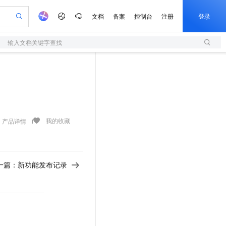
文档
备案
控制台
注册
登录
输入文档关键字查找
验
作计划
器
AI 活动
专业服务
服务伙伴合作计划
开发者社区
加入我们
服务平台百炼
阿里云 OPC 创新助力计划
一站式生成采购清单，支持单品或批量购买
S
io：打造专属 AI 语音助手
S产品伙伴计划（繁花）
峰会
造的大模型服务与应用开发平台
轻量应用服务器
一句话生成原生可编辑精美 PPT 文稿
AI 生产力先锋
Al MaaS 服务伙伴赋能合作
域名
博文
Careers
至高可申请百万元
性可伸缩的云计算服务
开启高性价比 AI 编程新体验
Qwen-Audio-3.0-Realtime 端到端实时语音角色扮演
输入一句话想法, 轻松生成专业的 PPT
先锋实践拓展 AI 生产力的边界
快速构建应用程序和网站，即刻迈出上云第一步
Token 补贴，五大权
计划
海大会
伙伴信用分合作计划
商标
问答
社会招聘
益加速 OPC 成功
S
eek-V4-Pro
数字证书管理服务（原SSL证书）
一键部署幻兽帕鲁游戏服务器
飞天发布时刻
HOT
划
备案
电子书
校园招聘
pSeek-V4-Pro
视频创作，一键激活电商全链路生产力
全托管，含MySQL、PostgreSQL、SQL Server、MariaDB多引擎
实现全站HTTPS，呈现可信的WEB访问
一键购买专属联机服务器，轻松开启游戏
所见，即是所愿
我的收藏
产品详情
更多支持
划
公司注册
镜像站
视频生成
语音识别与合成
专属 QwenPaw
短信服务
漫剧工坊：一站式动画创作平台
AI 实训营
HOT
合作伙伴培训与认证
划
上云迁移
的智能体编程平台
站生成，高效打造优质广告素材
从聊天伙伴进化为能主动干活的本地数字员工
快速生产连贯的高质量长漫剧
从基础到进阶，Agent 创客手把手教你
国内短信简单易用，安全可靠，秒级触达，全球覆盖200+国家和地区。
e-1.1-T2V
Qwen3-TTS-Flash
lScope
我要反馈
查询合作伙伴
一篇：
新功能发布记录
畅细腻的高质量视频
离线语音合成大模型，多语言方言自适应，低延迟高稳定
n Alibaba Cloud ISV 合作
代维服务
olarDB
建企业门户网站
大数据开发治理平台 DataWorks
10 分钟搭建微信、支付宝小程序
创新加速
ope
登录合作伙伴管理后台
我要建议
站，无忧落地极速上线
以可视化方式快速构建移动和 PC 门户网站
100%兼容MySQL、PostgreSQL，兼容Oracle，支持集中和分布式
高效部署网站，快速应用到小程序
Data Agent 驱动的一站式 Data+AI 开发治理平台
e-1.1-I2V
Cosyvoice-V3-Flash
安全
畅自然，细节丰富
高表现力语音合成大模型，语音克隆听感自然
我要投诉
上云场景组合购
伴
边界网络安全防护产品
漫剧创作，剧本、分镜、视频高效生成
覆盖90%+业务场景，专享组合折扣价
2V
VPN
Fun-ASR