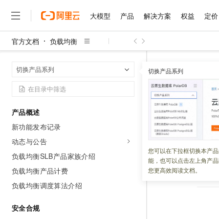
大模型
产品
解决方案
权益
定价
官方文档
负载均衡
大模型
产品
解决方案
权益
定价
云市场
伙伴
服务
了解阿里云
精选产品
精选解决方案
普惠上云
产品定价
精选商城
成为销售伙伴
售前咨询
为什么选择阿里云
千问AI平台
地域可用区
首页
切换产品系列
了解云产品的定价详情
切换产品系列
大模型服务平台百炼
千问办公，解锁你的工作
普惠上云 官方力荐
分销伙伴
在线服务
网站建设
什么是云计算
大
大模型服务与应用平台
企业级Agent产品，直接
云服务器38元/年起，超
地域可用
咨询伙伴
多端小程序
技术领先
云上成本管理
售后服务
千问大模型
Agency Agents：拥
官方推荐返现计划
大模型
大模型
精选产品
精选解决方案
Salesforce 国际版订阅
稳定可靠
产品概述
管理和优化成本
多元化、高性能、安全可靠
推荐新用户得奖励，单订单
更新时间：
2022-08-05
销售伙伴合作计划
自助服务
新功能发布记录
友盟天域
安全合规
人工智能与机器学习
AI
文本生成
无影云电脑
HappyHorse 打造一
云工开物
无影生态合作计划
在线服务
动态与公告
观测云
分析师报告
随时随地安全接入的云上超
高校专属算力普惠，学生认
计算
互联网应用开发
您可以在下拉框切换本产品
Qwen3.8-Max
HOT
负载均衡SLB产品家族介绍
Salesforce On Alibaba C
工单服务
上一篇：无
能，也可以点击左上角产品
智能体时代全能旗舰模型
Tuya 物联网平台阿里云
研究报告与白皮书
云解析DNS
快速拥有专属 OpenClaw
Consulting Partner 合
大数据
容器
负载均衡产品计费
您更高效阅读文档。
免费试用
短信专区
蓝凌 OA
Qwen3.7-Plus
负载均衡调度算法介绍
AI 大模型销售与服务生
现代化应用
存储
天池大赛
能看、能想、能动手的多模
云原生大数据计算服务 Max
解决方案免费试用 新老
电子合同
安全合规
面向分析的企业级SaaS模
最高领取价值200元试用
安全
网络与CDN
AI 算法大赛
Qwen3-VL-Plus
畅捷通