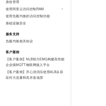
身份管理
AI 产品 免费试用
网络
安全
云开发大赛
Tableau 订阅
使用阿里云访问控制RAM
1亿+ 大模型 tokens 和 
可观测
入门学习赛
中间件
使用负载均衡的访问控制功能
AI空中课堂在线直播课
140+云产品 免费试用
大模型服务
基础设施安全
上云与迁云
产品新客免费试用，最长1
数据库
生态解决方案
千问AI平台-Token Plan
企业出海
大模型ACA认证体验
服务支持
大数据计算
助力企业全员 AI 认知与能
行业生态解决方案
负载均衡相关协议
政企业务
媒体服务
千问AI平台-模型体验
开发者生态解决方案
在线体验全尺寸、多种模态
客户案例
企业服务与云通信
AI 开发和 AI 应用解决
【客户案例】NLB助力EMQ构建高性能
Happy 系列大模型
域名与网站
企业级MQTT物联网接入平台
【客户案例】开心消消乐使用ALB从容
终端用户计算
应对大流量和高并发场景
Serverless
大模型解决方案
开发工具
快速部署 Dify，高效搭建 
迁移与运维管理