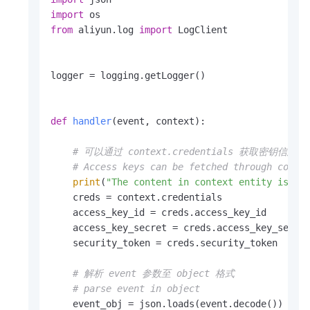
import
from
 aliyun.log 
import
 LogClient

logger = logging.getLogger()

def
handler
(
event, context
):

# 可以通过 context.credentials 获取密钥信息
# Access keys can be fetched through conte
print
(
"The content in context entity is: "
    creds = context.credentials

    access_key_id = creds.access_key_id

    access_key_secret = creds.access_key_secret
    security_token = creds.security_token

# 解析 event 参数至 object 格式
# parse event in object
    event_obj = json.loads(event.decode())
