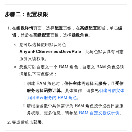
步骤二：
配置权限
在
函数详情
页面，选择
配置
页签，在
高级配置
区域，单击
编
辑
，然后在
高级配置
面板，选择
函数角色
。
您可以选择使用默认角色
AliyunFCServerlessDevsRole
，此角色默认具有日志
服务只读权限。
您也可以自定义一个
RAM
角色，自定义
RAM
角色必须
满足以下两点要求：
创建
RAM
角色时，
信任主体
需选择
云服务
，且
受信
服务
选择
函数计算
。具体操作，请参见
创建可信实体
为阿里云服务的
RAM
角色
。
请根据函数中具体需求为
RAM
角色授予必要日志服
务权限。更多信息，请参见
RAM
自定义授权示例
。
完成后单击
部署
。