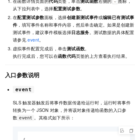
在函数详情页面的
代码
页签，单击
测试函数
右侧的
图标，
从下拉列表中，选择
配置测试参数
。
在
配置测试参数
面板，选择
创建新测试事件
或
编辑已有测试事
件
，填写事件名称和事件内容，然后单击确定。
如果是创建新
测试事件，建议事件模板选择
日志服务
。测试数据的具体配置
请参见
event
。
虚拟事件配置完成后，
单击
测试函数
。
执行完成后，您可以在
函数代码
页签的上方查看执行结果。
入口参数说明
event
SLS
触发器触发后将事件数据传递给运行时，运行时将事件
转换为一个
JSON
对象，并将该对象传递给函数的入口参
数
。其格式如下所示：
event
{