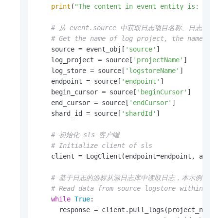
print
(
"The content in event entity is: "
, e
# 从 event.source 中获取日志项目名称、日志
# Get the name of log project, the name of
    source = event_obj[
'source'
]

    log_project = source[
'projectName'
]

    log_store = source[
'logstoreName'
]

    endpoint = source[
'endpoint'
]

    begin_cursor = source[
'beginCursor'
]

    end_cursor = source[
'endCursor'
]

    shard_id = source[
'shardId'
]

# 初始化 sls 客户端
# Initialize client of sls
    client = LogClient(endpoint=endpoint, acces
# 基于日志的游标从源日志库中读取日志，本示例中
# Read data from source logstore within cu
while
True
:

      response = client.pull_logs(project_name=