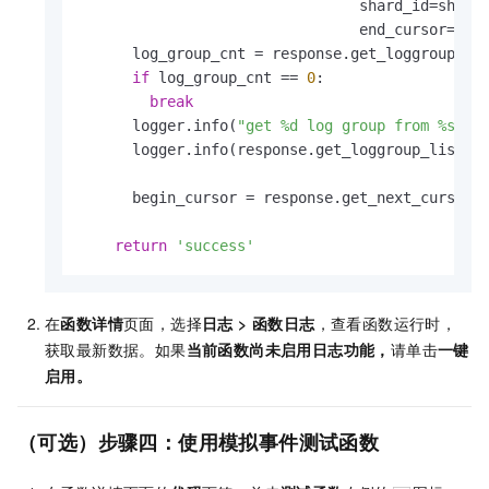
                                shard_id=shard
                                end_cursor=end
      log_group_cnt = response.get_loggroup_cou
if
 log_group_cnt == 
0
:

break
      logger.info(
"get %d log group from %s"
 %
      logger.info(response.get_loggroup_list())
      begin_cursor = response.get_next_cursor()
return
'success'
在
函数详情
页面，选择
日志
>
函数日志
，查看函数运行时，
获取最新数据。如果
当前函数尚未启用日志功能
，
请单击
一键
启用
。
（可选）步骤四：使用模拟事件测试函数