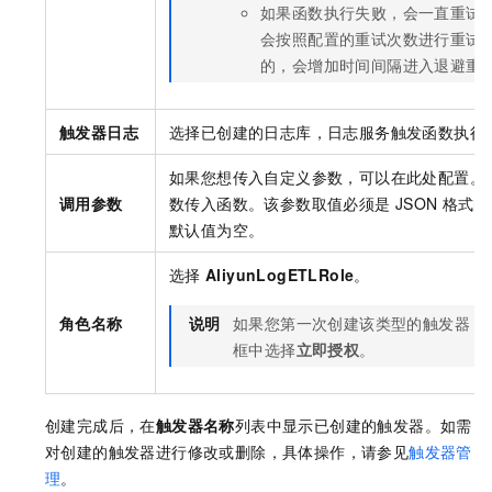
如果函数执行失败，会一直重试
会按照配置的重试次数进行重试
的，会增加时间间隔进入退避重
触发器日志
选择已创建的日志库，日志服务触发函数执行
如果您想传入自定义参数，可以在此处配置。
调用参数
数传入函数。该参数取值必须是
JSON
格式的
默认值为空。
选择
AliyunLogETLRole
。
角色名称
说明
如果您第一次创建该类型的触发器，
框中选择
立即授权
。
创建完成后，在
触发器名称
列表中显示已创建的触发器。如需
对创建的触发器进行修改或删除，具体操作，请参见
触发器管
理
。