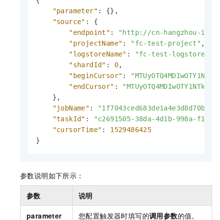
"parameter"
:
{
}
,
"source"
:
{
"endpoint"
:
"http://cn-hangzhou-intr
"projectName"
:
"fc-test-project"
,
"logstoreName"
:
"fc-test-logstore"
,
"shardId"
:
0
,
"beginCursor"
:
"MTUyOTQ4MDIwOTY1NTk3
"endCursor"
:
"MTUyOTQ4MDIwOTY1NTk3OD
}
,
"jobName"
:
"1f7043ced683de1a4e3d8d70b5a4
"taskId"
:
"c2691505-38da-4d1b-998a-f1d4b
"cursorTime"
:
1529486425
}
参数说明如下所示：
参数
说明
parameter
您配置触发器时填写的
调用参数
的值。