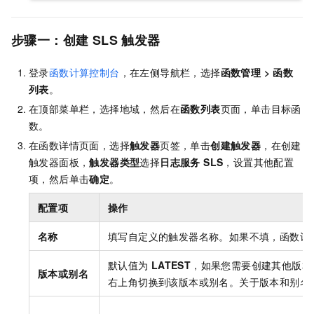
步骤一：创建
SLS
触发器
登录
函数计算控制台
，在左侧导航栏，选择
函数管理
>
函数
列表
。
在顶部菜单栏，选择地域，然后在
函数列表
页面，单击目标函
数。
在函数详情页面，选择
触发器
页签，单击
创建触发器
，在创建
触发器面板，
触发器类型
选择
日志服务 SLS
，设置其他配置
项，然后单击
确定
。
配置项
操作
名称
填写自定义的触发器名称。如果不填，函数计
默认值为
LATEST
，如果您需要创建其他版本
版本或别名
右上角切换到该版本或别名。关于版本和别名