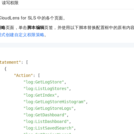
读写权限
一个 AI 助手
即刻拥有 DeepSeek-R1 满血版
超强辅助，Bol
在企业官网、通讯软件中为客户提供 AI 客服
多种方案随心选，轻松解锁专属 DeepSeek
CloudLens for SLS
中的各个页面。
策略
页面，单击
脚本编辑
页签，并使用以下脚本替换配置框中的原有内
模式创建自定义权限策略
。
tatement"
:
[
{
"Action"
:
[
"log:GetLogStore"
,
"log:ListLogStores"
,
"log:GetIndex"
,
"log:GetLogStoreHistogram"
,
"log:GetLogStoreLogs"
,
"log:GetDashboard"
,
"log:ListDashboard"
,
"log:ListSavedSearch"
,