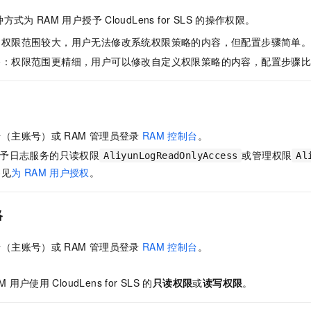
服务生态伙伴
视觉 Coding、空间感知、多模态思考等全面升级
1M上下文，专为长程任务能力而生
云工开物
企业应用
Night Plan 支持 Qwen 3.8-Max
AI 办公
NEW
种方式为
RAM
用户授予
CloudLens for SLS
的操作权限。
Red Hat
30+ 款产品免费体验
夜间 5 折，Qwen/Meoo/TokenPlan 客户专享
AI智能应用
科研合作
ERP
：权限范围较大，用户无法修改系统权限策略的内容，但配置步骤简单
堂（旗舰版）
SUSE
智能客服
AI 应用构建
大模型原生
略：权限范围更精细，用户可以修改自定义权限策略的内容，配置步骤
CRM
2个月
自动承接线索
建站小程序
Qoder
大模型服务平台百炼-应用模版
OA 办公系统
HOT
NEW
面向真实软件
个人版上线、团队版降价；千问3.8-Max首发发尝鲜
丰富多元化的应用模版和解决方案
力提升
财税管理
模板建站
万有无界
大模型服务平台百炼-智能体
号（主账号）或
RAM
管理员登录
RAM
控制台
。
400电话
定制建站
的模型效果
灵活可视化地构建企业级 Agent
予日志服务的只读权限
或管理权限
AliyunLogReadOnlyAccess
Al
方案
广告营销
模板小程序
参见
为
RAM
用户授权
。
秒悟
人工智能平台 PAI
定制小程序
云端极速 AI 
新一代 AI 视频生成模型，深度适配广告营销等场景
AI Native 的算法工程平台，一站式完成建模、训练、推理服务部署
略
APP 开发
建站系统
号（主账号）或
RAM
管理员登录
RAM
控制台
。
。
AI 应用
10分钟微调：让0.6B模型媲美235B模型
多模态数据信
M
用户使用
CloudLens for SLS
的
只读权限
或
读写权限
。
依托云原生高可用架构,实现Dify私有化部署
用1%尺寸在特定领域达到大模型90%以上效果