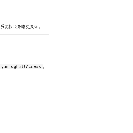
文戏情感细腻自然，动作戏激烈拳拳到肉，实现更强表演能力
支持中英文自由切换，具备更强的噪声鲁棒性
云聚AI 严选权益
SSL 证书
，一键激活高效办公新体验
精选AI产品，从模型到应用全链提效
堡垒机
。
AI 用量加速计划
应用
比系统权限策略更复杂。
防火墙
、识别商机，让客服更高效、服务更出色。
新老同享，达量后返
千问办公
主机安全
NEW
的智能体编程平台
一站式AI生产力平台
AI 应用及服务市场
伶鹊
企业级人与Agent协作平台，接入和调度多个数字员工
智能客服平台，对话机器人、对话分析、智能外呼
。
iyunLogFullAccess
AI 应用
大模型服务平台百炼 - 全妙
大模型
应用创作平台
多模态内容创作工具，已接入 DeepSeek
自然语言处理
数据标注
机器学习
息提取
与 AI 智能体进行实时音视频通话
从文本、图片、视频中提取结构化的属性信息
构建支持视频理解的 AI 音视频实时通话应用