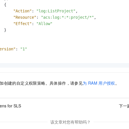
{
"Action"
:
"log:ListProject"
,
"Resource"
:
"acs:log:*:*:project/*"
,
"Effect"
:
"Allow"
}
ersion"
:
"1"
加创建的自定义权限策略。
具体操作，请参见
为
RAM
用户授权
。
ens for SLS
下一
该文章对您有帮助吗？