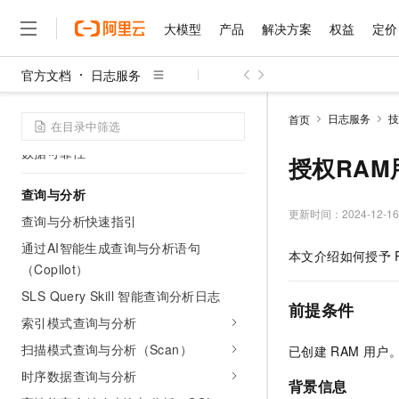
管理智能存储分层
大模型
产品
解决方案
权益
定价
数据防篡改
存储冗余
官方文档
日志服务
大模型
产品
解决方案
权益
定价
云市场
伙伴
服务
了解阿里云
精选产品
精选解决方案
普惠上云
产品定价
精选商城
成为销售伙伴
售前咨询
为什么选择阿里云
修改与删除日志数据
千问AI平台
日志服务
技
首页
日志服务软删除
了解云产品的定价详情
大模型服务平台百炼
千问办公，解锁你的工作
普惠上云 官方力荐
分销伙伴
在线服务
网站建设
什么是云计算
大
数据可靠性
大模型服务与应用平台
企业级Agent产品，直接
云服务器38元/年起，超
授权RAM用户
咨询伙伴
多端小程序
技术领先
云上成本管理
售后服务
千问大模型
Agency Agents：拥
官方推荐返现计划
查询与分析
大模型
大模型
精选产品
精选解决方案
Salesforce 国际版订阅
稳定可靠
管理和优化成本
多元化、高性能、安全可靠
推荐新用户得奖励，单订单
更新时间：
2024-12-16
销售伙伴合作计划
查询与分析快速指引
自助服务
友盟天域
安全合规
人工智能与机器学习
AI
文本生成
通过AI智能生成查询与分析语句
无影云电脑
HappyHorse 打造一
云工开物
本文介绍如何授予
无影生态合作计划
在线服务
观测云
分析师报告
随时随地安全接入的云上超
高校专属算力普惠，学生认
（Copilot）
计算
互联网应用开发
Qwen3.8-Max
HOT
Salesforce On Alibaba C
工单服务
SLS Query Skill 智能查询分析日志
智能体时代全能旗舰模型
Tuya 物联网平台阿里云
研究报告与白皮书
云解析DNS
快速拥有专属 OpenClaw
Consulting Partner 合
前提条件
大数据
容器
免费试用
短信专区
索引模式查询与分析
蓝凌 OA
Qwen3.7-Plus
AI 大模型销售与服务生
现代化应用
存储
天池大赛
扫描模式查询与分析（Scan）
已创建
RAM
用户
能看、能想、能动手的多模
云原生大数据计算服务 Max
解决方案免费试用 新老
电子合同
时序数据查询与分析
面向分析的企业级SaaS模
最高领取价值200元试用
安全
网络与CDN
背景信息
AI 算法大赛
Qwen3-VL-Plus
畅捷通