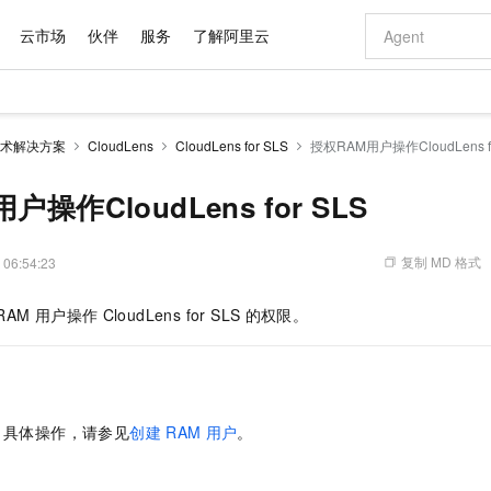
云市场
伙伴
服务
了解阿里云
AI 特惠
数据与 API
成为产品伙伴
企业增值服务
最佳实践
价格计算器
AI 场景体
基础软件
产品伙伴合
阿里云认证
市场活动
配置报价
大模型
术解决方案
CloudLens
CloudLens for SLS
授权RAM用户操作CloudLens fo
自助选配和估算价格
新方式
域名与网站
睿译宝，AI翻译排版一步到位
智启 AI 普惠权益
产品生态集成认证中心
企业支持计划
云上春晚
千问官方 MaaS 平台，为开发者和 Agent 而生，新用户赠送 1 亿 + tokens 额度
云服务器 EC
Qwen Aud
AI Coding
阿里云Maa
2026 阿里云
为企业打
数据集
Windows
大模型认证
模型
NEW
NEW
交付可用成果
值低价云产品抢先购
提供智能易用的域名与建站服务
上传文档即自动完成翻译和格式还原
至高享 1亿+免费 tokens，加速 Al 应用落地
安全可靠、弹
智能编程，一键
操作CloudLens for SLS
产品生态伙伴
专家技术服务
云上奥运之旅
弹性计算合作
阿里云中企出
手机三要素
宝塔 Linux
全部认证
价格优势
有专属领域专家
对象存储 OSS
GLM-5.2：长任务时代开源旗舰模型
阿里云 OPC 创新助力计划
云数据库 RD
即刻拥有 DeepS
AI 电商营销
产品生态伙伴工作台
企业增值服务台
云栖战略参考
云存储合作计
云栖大会
身份实名认证
CentOS
训练营
推动算力普惠，释放技术红利
的大模型服务
最高返9万
多领域专家智能体,一键组建 AI 虚拟交付团队
至高百万元 Token 补贴，加速一人公司成长
稳定、安全、高性价比、高性能的云存储服务
真正可用的 1M 上下文,一次完成代码全链路开发
轻松解锁专属 Dee
从图文生成到
复制 MD 格式
 06:54:23
云上的中国
数据库合作计
活动全景
短信
Docker
图片和
站式影视创作平台
人工智能平台 PAI
Hermes Agent，打造自进化智能体
Token Plan 模型订阅计划
Qoder
5 分钟轻松部署
AI 广告创作
企业成长
大模型
NEW
信息公告
RAM
用户操作
CloudLens for SLS
的权限。
看见新力量
云网络合作计
OCR 文字识别
JAVA
级电脑
证享300元代金券
可视化编排打通从文字构思到成片全链路闭环
一站式AI开发、训练和推理服务
自主进化，持久记忆，越用越聪明
Qwen3.8-Max 首发尝鲜，限时加量 10 倍，夜间低至2折
面向真实软件
图文、视频一
Kimi-K3
HappyHors
NEW
魔搭 Mode
loud
服务实践
官网公告
Kimi 最新旗舰模型，长程编程与推理利器
让文字生成流
金融模力时刻
Salesforce O
版
发票查验
全能环境
Qoder CN
Claude Code + GStack 打造工程团队
千问办公，限时限量积分加倍
云原生数据库 P
低代码高效构
AI 建站
NEW
作计划
计划
创新中心
魔搭 ModelSc
健康状态
让AI从“聊天伙伴”进化为能干活的“数字员工”
覆盖公网/内网、递归/权威、移动APP等全场景解析服务
安装技能 GStack，拥有专属 AI 工程团队
你的AI工作搭子，覆盖日常办公高频场景
基于千问大模型等，支持代码智能生成、研发智能问答
0 代码专业建
客户案例
天气预报查询
操作系统
Deepseek-v4-pro
HappyHors
态合作计划
。具体操作，请参见
创建
RAM
用户
。
态智能体模型
旗舰 MoE 大模型，百万上下文与顶尖推理能力
图生视频，流
Compute
同享
容器服务 Kubernetes 版 ACK
万小智 AI 建站低至 15元/月
云防火墙
AI 短剧/漫剧
快递物流查询
WordPress
成为服务伙
高校合作
式云数据仓库
点，立即开启云上创新
提供一站式管理容器应用的 K8s 服务
送.CN域名，送备案服务码
云原生的云上
AI助力短剧
GLM-5.2
Wan2.7-T
Ubuntu