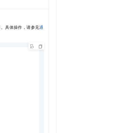
t.diy 一步搞定创意建站
构建大模型应用的安全防护体系
通过自然语言交互简化开发流程,全栈开发支持
通过阿里云安全产品对 AI 应用进行安全防护
容。
具体操作，请参见
通