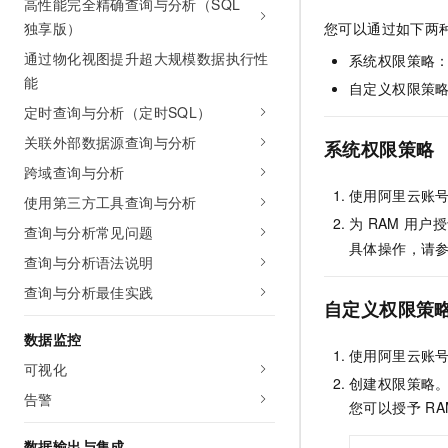
高性能完全精确查询与分析（SQL
AI 产品 免费试用
网络
安全
云开发大赛
您可以通过如下两
独享版）
Tableau 订阅
1亿+ 大模型 tokens 和 
通过物化视图提升超大规模数据执行性
可观测
入门学习赛
系统权限策略
中间件
AI空中课堂在线直播课
140+云产品 免费试用
能
大模型服务
自定义权限策
上云与迁云
产品新客免费试用，最长1
数据库
定时查询与分析（定时SQL）
生态解决方案
千问AI平台-Token Plan
企业出海
大模型ACA认证体验
关联外部数据源查询与分析
大数据计算
系统权限策略
助力企业全员 AI 认知与能
行业生态解决方案
跨域查询与分析
政企业务
媒体服务
千问AI平台-模型体验
使用阿里云账
使用第三方工具查询与分析
开发者生态解决方案
在线体验全尺寸、多种模态
为
RAM
用户授
企业服务与云通信
查询与分析常见问题
AI 开发和 AI 应用解决
具体操作，请
Happy 系列大模型
查询与分析语法说明
域名与网站
查询与分析最佳实践
自定义权限策
终端用户计算
数据监控
Serverless
大模型解决方案
使用阿里云账
可视化
创建权限策略
开发工具
快速部署 Dify，高效搭建 
告警
您可以授予
RA
迁移与运维管理
数据输出与集成