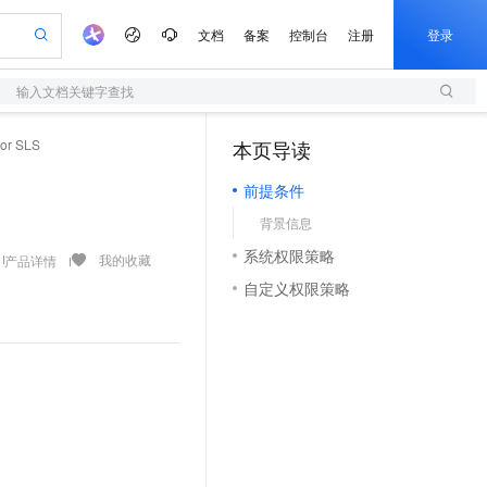
文档
备案
控制台
注册
登录
输入文档关键字查找
验
作计划
器
AI 活动
专业服务
服务伙伴合作计划
开发者社区
加入我们
服务平台百炼
阿里云 OPC 创新助力计划
r SLS
本页导读
（1）
一站式生成采购清单，支持单品或批量购买
S
io：打造专属 AI 语音助手
S产品伙伴计划（繁花）
峰会
造的大模型服务与应用开发平台
轻量应用服务器
一句话生成原生可编辑精美 PPT 文稿
AI 生产力先锋
Al MaaS 服务伙伴赋能合作
域名
博文
Careers
至高可申请百万元
前提条件
性可伸缩的云计算服务
开启高性价比 AI 编程新体验
Qwen-Audio-3.0-Realtime 端到端实时语音角色扮演
输入一句话想法, 轻松生成专业的 PPT
先锋实践拓展 AI 生产力的边界
快速构建应用程序和网站，即刻迈出上云第一步
Token 补贴，五大权
计划
海大会
伙伴信用分合作计划
商标
问答
社会招聘
背景信息
益加速 OPC 成功
S
eek-V4-Pro
数字证书管理服务（原SSL证书）
一键部署幻兽帕鲁游戏服务器
飞天发布时刻
HOT
划
备案
电子书
校园招聘
系统权限策略
pSeek-V4-Pro
视频创作，一键激活电商全链路生产力
全托管，含MySQL、PostgreSQL、SQL Server、MariaDB多引擎
实现全站HTTPS，呈现可信的WEB访问
一键购买专属联机服务器，轻松开启游戏
所见，即是所愿
我的收藏
产品详情
更多支持
划
公司注册
镜像站
自定义权限策略
视频生成
语音识别与合成
专属 QwenPaw
短信服务
漫剧工坊：一站式动画创作平台
AI 实训营
HOT
合作伙伴培训与认证
划
上云迁移
的智能体编程平台
站生成，高效打造优质广告素材
从聊天伙伴进化为能主动干活的本地数字员工
快速生产连贯的高质量长漫剧
从基础到进阶，Agent 创客手把手教你
国内短信简单易用，安全可靠，秒级触达，全球覆盖200+国家和地区。
e-1.1-T2V
Qwen3-TTS-Flash
lScope
我要反馈
查询合作伙伴
畅细腻的高质量视频
离线语音合成大模型，多语言方言自适应，低延迟高稳定
n Alibaba Cloud ISV 合作
代维服务
olarDB
建企业门户网站
大数据开发治理平台 DataWorks
10 分钟搭建微信、支付宝小程序
创新加速
ope
登录合作伙伴管理后台
我要建议
站，无忧落地极速上线
以可视化方式快速构建移动和 PC 门户网站
100%兼容MySQL、PostgreSQL，兼容Oracle，支持集中和分布式
高效部署网站，快速应用到小程序
Data Agent 驱动的一站式 Data+AI 开发治理平台
e-1.1-I2V
Cosyvoice-V3-Flash
安全
畅自然，细节丰富
高表现力语音合成大模型，语音克隆听感自然
我要投诉
上云场景组合购
伴
边界网络安全防护产品
漫剧创作，剧本、分镜、视频高效生成
覆盖90%+业务场景，专享组合折扣价
2V
VPN
Fun-ASR