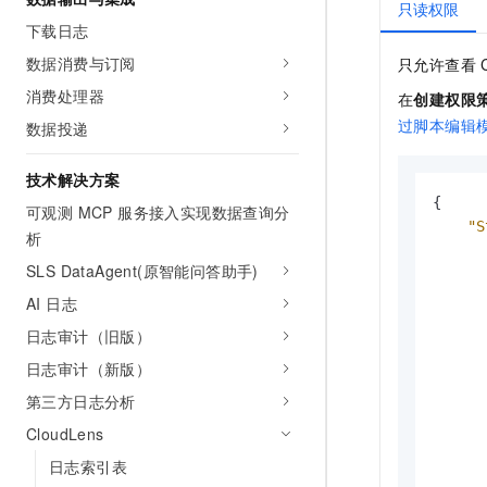
只读权限
10 分钟在聊天系统中增加
专有云
下载日志
数据消费与订阅
只允许查看
消费处理器
在
创建权限
过脚本编辑
数据投递
技术解决方案
{
可观测 MCP 服务接入实现数据查询分
"S
析
SLS DataAgent(原智能问答助手)
AI 日志
日志审计（旧版）
日志审计（新版）
第三方日志分析
CloudLens
日志索引表