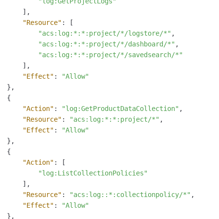
"log:GetProjectLogs"
]
,
"Resource"
:
[
"acs:log:*:*:project/*/logstore/*"
,
"acs:log:*:*:project/*/dashboard/*"
,
"acs:log:*:*:project/*/savedsearch/*"
]
,
"Effect"
:
"Allow"
}
,
{
"Action"
:
"log:GetProductDataCollection"
,
"Resource"
:
"acs:log:*:*:project/*"
,
"Effect"
:
"Allow"
}
,
{
"Action"
:
[
"log:ListCollectionPolicies"
]
,
"Resource"
:
"acs:log::*:collectionpolicy/*"
,
"Effect"
:
"Allow"
}
,