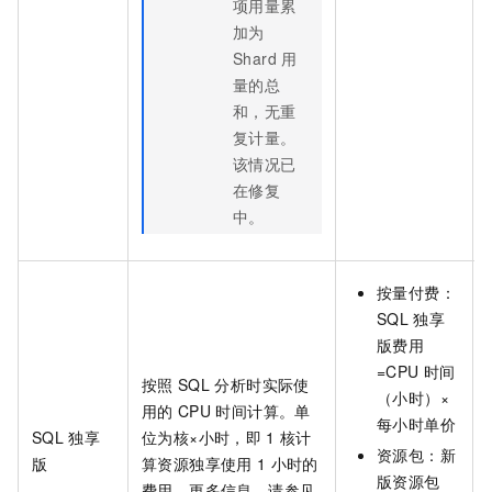
项用量累
加为
Shard
用
量的总
和，无重
复计量。
该情况已
在修复
中。
按量付费：
SQL
独享
版费用
=CPU
时间
按照
SQL
分析时实际使
（小时）×
用的
CPU
时间计算。单
每小时单价
SQL
独享
位为核×小时，即
1
核计
资源包：
新
版
算资源独享使用
1
小时的
版资源包
费用。更多信息，请参见