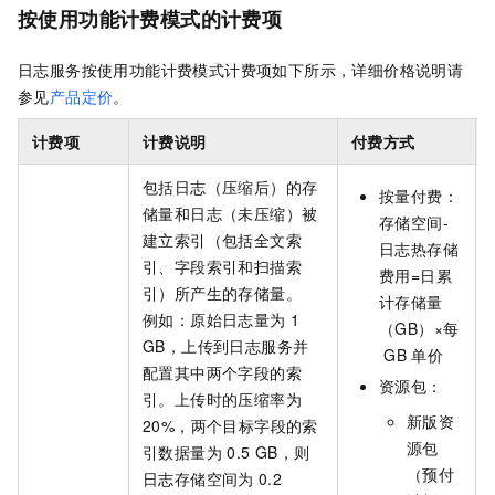
按使用功能计费模式的
计费项
日志服务按使用功能计费模式计费项如下所示，详细价格说明请
参见
产品定价
。
计费项
计费说明
付费方式
包括日志（压缩后）的存
按量付费：
储量和日志（未压缩）被
存储空间-
建立索引（包括全文索
日志热存储
引、字段索引和扫描索
费用=日累
引）所产生的存储量。
计存储量
例如：原始日志量为
1
（GB）×每
GB，上传到日志服务并
GB
单价
配置其中两个字段的索
资源包：
引。上传时的压缩率为
新版资
20%，两个目标字段的索
源包
引数据量为
0.5 GB，则
（预付
日志存储空间为
0.2