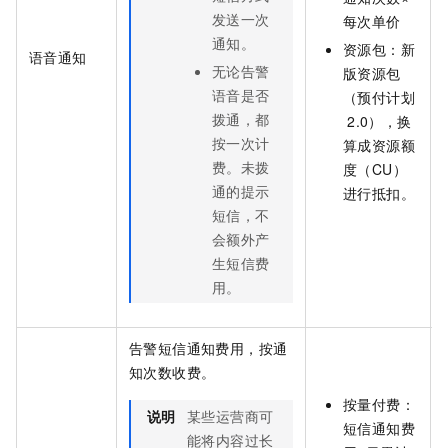
发送一次
每次单价
通知。
资源包：
新
语音通知
无论告警
版资源包
语音是否
（预付计划
拨通，都
2.0）
，换
按一次计
算成资源额
费。未拨
度（CU）
通的提示
进行抵扣。
短信，不
会额外产
生短信费
用。
告警短信通知费用，按通
知次数收费。
按量付费：
说明
某些运营商可
短信通知费
能将内容过长