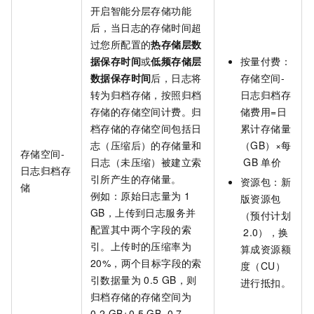
开启智能分层存储功能
后，当日志的存储时间超
过您所配置的
热存储层数
据保存时间
或
低频存储层
按量付费：
数据保存时间
后，日志将
存储空间-
转为归档存储，按照归档
日志归档存
存储的存储空间计费。归
储费用=日
档存储的存储空间包括日
累计存储量
志（压缩后）的存储量和
（GB）×每
存储空间-
日志（未压缩）被建立索
GB
单价
日志归档存
引所产生的存储量。
资源包：
新
储
例如：原始日志量为
1
版资源包
GB，上传到日志服务并
（预付计划
配置其中两个字段的索
2.0）
，换
引。上传时的压缩率为
算成资源额
20%，两个目标字段的索
度（CU）
引数据量为
0.5 GB，则
进行抵扣。
归档存储的存储空间为
0.2 GB+0.5 GB=0.7