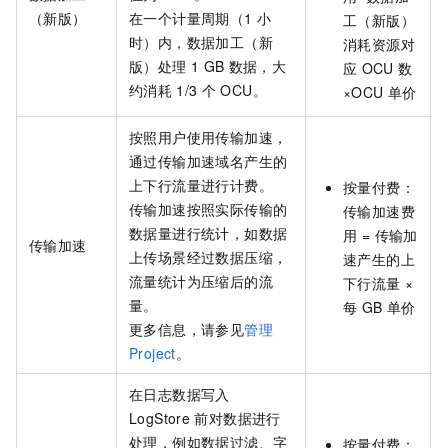
（新版）
在一个计量周期（1
小
工（新版）
时）内，数据加工（新
消耗资源对
版）处理
1 GB
数据，大
应
OCU
数
约消耗
1/3
个
OCU。
×OCU
单价
按照用户使用传输加速，
通过传输加速域名产生的
上下行流量进行计费。
按量付费：
传输加速按照实际传输的
传输加速费
数据量进行统计，如数据
用 = 传输加
传输加速
上传场景经过数据压缩，
速产生的上
流量统计为压缩后的流
下行流量 ×
量。
每
GB
单价
更多信息，请参见
管理
Project
。
在日志数据写入
LogStore
前对数据进行
处理，例如数据过滤、字
按量付费：