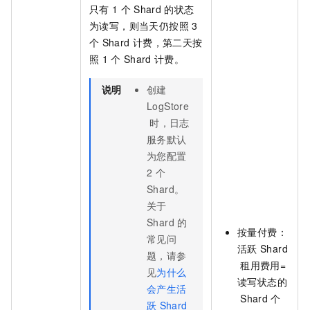
只有
1
个
Shard
的状态
为读写，则当天仍按照
3
个
Shard
计费，第二天按
照
1
个
Shard
计费。
说明
创建
LogStore
时，日志
服务默认
为您配置
2
个
Shard。
关于
Shard
的
按量付费：
常见问
活跃
Shard
题，请参
租用费用=
见
为什么
读写状态的
会产生活
Shard
个
跃
Shard