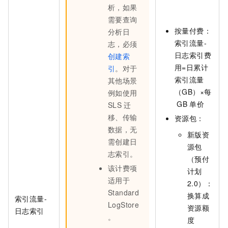
析，如果
需要查询
按量付费：
分析日
索引流量-
志，必须
日志索引费
创建索
用=日累计
引
。对于
索引流量
其他场景
（GB）×每
例如使用
GB
单价
SLS
迁
移、传输
资源包：
数据，无
新版资
需创建日
源包
志索引。
（预付
该计费项
计划
适用于
2.0）：
Standard
换算成
索引流量-
LogStore
资源额
日志索引
。
度