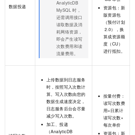
AnalyticDB
数据投递
资源包：
新
MySQL
时，
版资源包
还需调用接口
（预付计划
读取数据及消
2.0）
，换
耗网络资源，
算成资源额
即会产生读写
度（CU）
次数费用和读
进行抵扣。
流量费用。
上传数据到日志服务
时，按照写入次数计
算。写入次数由您的
按量付费：
数据生成速度决定，
读写次数费
日志服务后台会尽量
用=日累计
减少写入次数。
读写次数×
加工、投递
每次单价
（AnalyticDB
资源包：
新