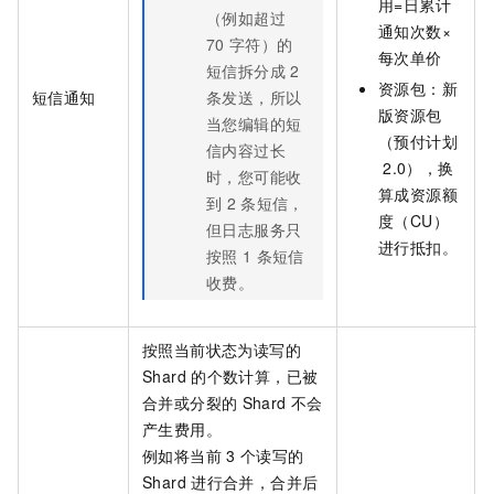
用=日累计
（例如超过
通知次数×
70
字符）的
每次单价
短信拆分成
2
资源包：
新
短信通知
条发送，所以
版资源包
当您编辑的短
（预付计划
信内容过长
2.0）
，换
时，您可能收
算成资源额
到
2
条短信，
度（CU）
但日志服务只
进行抵扣。
按照
1
条短信
收费。
按照当前状态为读写的
Shard
的个数计算，已被
合并或分裂的
Shard
不会
产生费用。
例如将当前
3
个读写的
Shard
进行合并，合并后