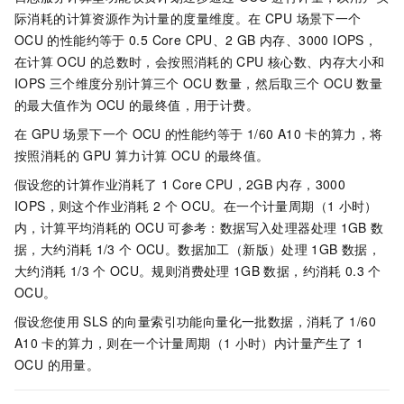
际消耗的计算资源作为计量的度量维度。在 CPU 场景下一个
OCU
的性能约等于
0.5 Core CPU、2 GB
内存、3000 IOPS，
在计算
OCU
的总数时，会按照消耗的
CPU
核心数、内存大小和
IOPS
三个维度分别计算三个
OCU
数量，然后取三个
OCU
数量
的最大值作为
OCU
的最终值，用于计费。
在 GPU 场景下一个
OCU
的性能约等于 1/60 A10
卡的算力，将
按照消耗的 GPU 算力计算 OCU 的最终值。
假设您的计算作业消耗了
1 Core CPU，2GB
内存，3000
IOPS，则这个作业消耗
2
个
OCU。在一个计量周期（1
小时）
内，计算平均消耗的
OCU
可参考：数据写入处理器处理
1GB
数
据，大约消耗
1/3
个
OCU。数据加工（新版）处理
1GB
数据，
大约消耗
1/3
个
OCU。规则消费处理
1GB
数据，约消耗
0.3
个
OCU。
假设您使用 SLS 的向量索引功能向量化一批数据，消耗了
1/60
A10
卡的算力，则在一个计量周期（1
小时）内计量产生了 1
OCU 的用量。