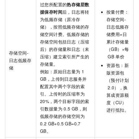
过您所配置的
热存储层数
据保存时间
后，日志将转
按量付费：
为低频存储（原冷存
存储空间-
储），按照低频存储的存
日志低频存
储空间计费。低频存储的
储费用=日
存储空间包括日志（压缩
累计存储量
后）的存储量和日志（未
（GB）×每
存储空间-
压缩）建立索引所产生的
GB
单价
日志低频存
存储量。
资源包：
新
储
例如：原始日志量为
1
版资源包
GB，上传到日志服务并
（预付计划
配置其中两个字段的索
2.0）
，换
引。上传时的压缩率为
算成资源额
20%，两个目标字段的索
度（CU）
引数据量为
0.5 GB，则
进行抵扣。
低频存储的存储空间为
0.2 GB+0.5 GB=0.7
GB。