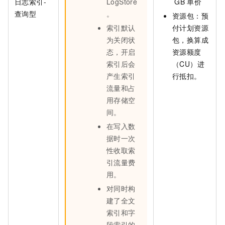
日志索引-
LogStore
GB
单价
查询型
。
资源包：预
索引默认
付计划资源
为关闭状
包，换算成
态，开启
资源额度
索引后会
（CU）进
产生索引
行抵扣。
流量和占
用存储空
间。
在写入数
据时一次
性收取索
引流量费
用。
对同时构
建了全文
索引和字
段索引的