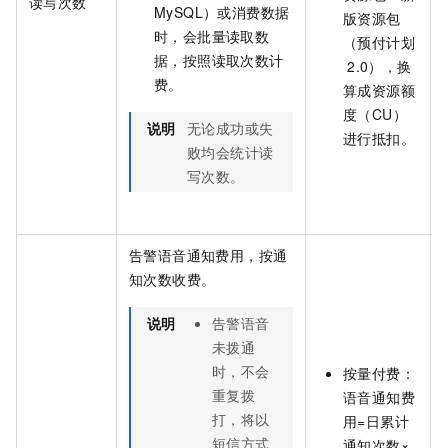
读写次数
MySQL）或消费数据
版资源包
时，会批量读取数
（预付计划
据，按照读取次数计
2.0）
，换
费。
算成资源额
度（CU）
说明
无论成功或失
进行抵扣。
败均会统计读
写次数。
告警语音通知费用，按通
知次数收费。
说明
告警语音
未拨通
时，不会
按量付费：
重复拨
语音通知费
打，将以
用=日累计
短信方式
通知次数×