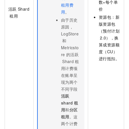
数×每个单
租用费
活跃
Shard
价
用
。
租用
资源包：
新
由于历史
版资源包
原因，
（预付计划
LogStore
2.0）
，换
和
算成资源额
Metricsto
度（CU）
re
的活跃
进行抵扣。
Shard
租
用计费项
在账单呈
现为两个
不同字段
活跃
shard
租
用
和
分区
租用
。这
两个计费