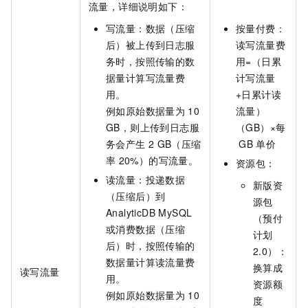
流量，详细说明如下：
写流量：数据（压缩
按量付费：
后）被上传到日志服
读写流量费
务时，按照传输的数
用=（日累
据量计算写流量费
计写流量
用。
+日累计读
例如原始数据量为
10
流量）
GB，则上传到日志服
（GB）×每
务会产生
2 GB（压缩
GB
单价
率
20%）的写流量。
资源包：
读流量：投递数据
新版资
（压缩后）到
源包
AnalyticDB MySQL
（预付
或消费数据（压缩
计划
后）时，按照传输的
2.0）：
数据量计算读流量费
换算成
读写流量
用。
资源额
例如原始数据量为
10
度