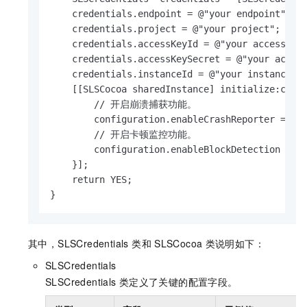
    credentials.endpoint = @"your endpoint";

    credentials.project = @"your project";

    credentials.accessKeyId = @"your access key
    credentials.accessKeySecret = @"your access
    credentials.instanceId = @"your instance id
    [[SLSCocoa sharedInstance] initialize:crede
        // 开启崩溃捕获功能。

        configuration.enableCrashReporter = YES
        // 开启卡顿监控功能。

        configuration.enableBlockDetection = YE
    }];

    return YES;

}
其中，SLSCredentials 类和
SLSCocoa
类说明如下：
SLSCredentials
SLSCredentials
类定义了关键的配置字段。