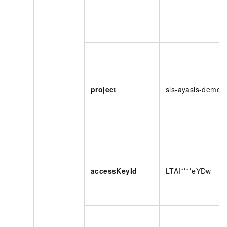
project
sls-ayasls-demo
accessKeyId
LTAI****eYDw