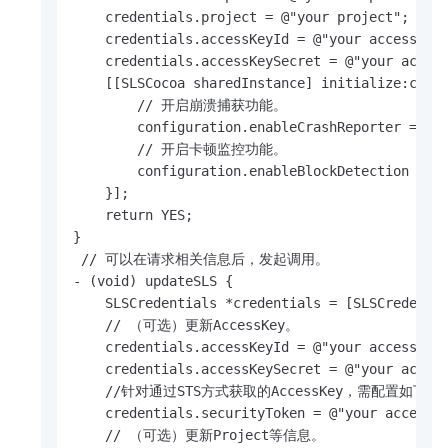
    credentials.project = @"your project";

    credentials.accessKeyId = @"your access key
    credentials.accessKeySecret = @"your access
    [[SLSCocoa sharedInstance] initialize:crede
        // 开启崩溃捕获功能。

        configuration.enableCrashReporter = YES
        // 开启卡顿监控功能。

        configuration.enableBlockDetection = YE
    }];

    return YES;

}

 // 可以在请求相关信息后，发起调用。

- (void) updateSLS {

    SLSCredentials *credentials = [SLSCredentia
    // （可选）更新AccessKey。

    credentials.accessKeyId = @"your access key
    credentials.accessKeySecret = @"your access
    //针对通过STS方式获取的AccessKey，需配置如下内容
    credentials.securityToken = @"your access s
    // （可选）更新Project等信息。
