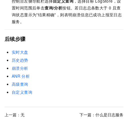
控制台左侧导航栏选择
自定义查询
，选择目标 LogStore，设
置时间范围后单击
查询/分析
按钮。若日志总条数大于 0 且查
询状态显示为"结果精确"，则表明崩溃信息已成功上报至日志
服务。
后续步骤
实时大盘
历史趋势
崩溃分析
ANR
分析
高级查询
自定义查询
上一篇：无
下一篇：
什么是日志服务