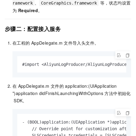
、
等，状态均设置
ramework
CoreGraphics.framework
为
Required
。
步骤二：配置接入服务
在工程的
AppDelegate.m
文件导入头文件。
#import <AliyunLogProducer/AliyunLogProducer.h
在
AppDelegate.m
文件的
application:(UIApplication
*)application didFinishLaunchingWithOptions
方法中初始化
SDK。
- (BOOL)application:(UIApplication *)applicatio
    // Override point for customization after a
    SLSCredentials *credentials = [SLSCredentia