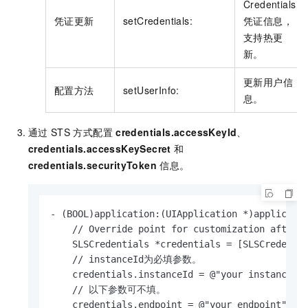
Credentials
凭证更新
setCredentials:
凭证信息，
支持热更
新。
更新用户信
配置方法
setUserInfo:
息。
通过
STS
方式配置
credentials.accessKeyId
、
credentials.accessKeySecret
和
credentials.securityToken
信息。
- (BOOL)application:(UIApplication *)applicatio
    // Override point for customization after a
    SLSCredentials *credentials = [SLSCredentia
    // instanceId为必填参数。

    credentials.instanceId = @"your instance id
    // 以下参数可不填。

    credentials.endpoint = @"your endpoint";
