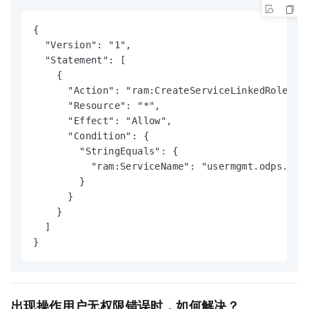
{

  "Version": "1",

  "Statement": [

    {

      "Action": "ram:CreateServiceLinkedRole",

      "Resource": "*",

      "Effect": "Allow",

      "Condition": {

        "StringEquals": {

          "ram:ServiceName": "usermgmt.odps.aliy
        }

      }

    }

  ]

}
出现操作用户无权限错误时，如何解决？