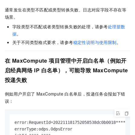
通常发生在类型不匹配或类型转换失败、日志对应字段不存在等
场景。
字段类型不匹配或者类型转换失败的处理，请参考
处理脏数
据
。
关于不同类型格式要求，请参考
稳定性说明与使用限制
。
在
MaxCompute
项目管理中开启白名单（例如开
启经典网络
IP
白名单），可能导致
MaxCompute
投递失败
例如用户开启了
MaxCompute
白名单后，投递任务会报如下错
误：
error:RequestId=202211181752058538dc0b0018****, Er
errorType:odps.OdpsError
