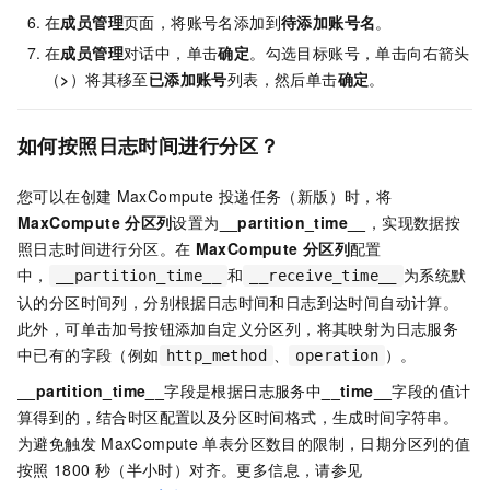
在
成员管理
页面，将账号名添加到
待添加账号名
。
在
成员管理
对话中，单击
确定
。勾选目标账号，单击向右箭头
（
>
）将其移至
已添加账号
列表，然后单击
确定
。
如何按照日志时间进行分区？
您可以在创建
MaxCompute
投递任务（新版）时，将
MaxCompute
分区列
设置为
__partition_time__
，实现数据按
照日志时间进行分区。在
MaxCompute
分区列
配置
中，
和
为系统默
__partition_time__
__receive_time__
认的分区时间列，分别根据日志时间和日志到达时间自动计算。
此外，可单击加号按钮添加自定义分区列，将其映射为日志服务
中已有的字段（例如
、
）。
http_method
operation
__partition_time__
字段是根据日志服务中
__time__
字段的值计
算得到的，结合时区配置以及分区时间格式，生成时间字符串。
为避免触发
MaxCompute
单表分区数目的限制，日期分区列的值
按照
1800
秒（半小时）对齐。更多信息，请参见