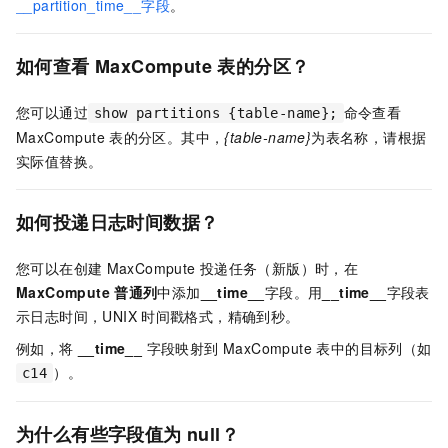
__partition_time__字段
。
如何查看
MaxCompute
表的分区？
您可以通过
命令查看
show partitions {table-name};
MaxCompute
表的分区。其中，
{table-name}
为表名称，请根据
实际值替换。
如何投递日志时间数据？
您可以在创建
MaxCompute
投递任务（新版）时，在
MaxCompute
普通列
中添加
__time__
字段。用
__time__
字段表
示日志时间，UNIX
时间戳格式，精确到秒。
例如，将
__time__
字段映射到 MaxCompute 表中的目标列（如
）。
c14
为什么有些字段值为
null？