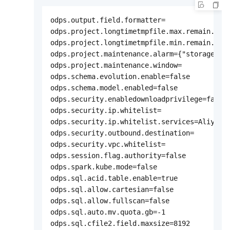
odps.output.field.formatter=

odps.project.longtimetmpfile.max.remain.days
odps.project.longtimetmpfile.min.remain.days
odps.project.maintenance.alarm={"storage.war
odps.project.maintenance.window=

odps.schema.evolution.enable=false

odps.schema.model.enabled=false

odps.security.enabledownloadprivilege=false

odps.security.ip.whitelist=

odps.security.ip.whitelist.services=AliyunLo
odps.security.outbound.destination=

odps.security.vpc.whitelist=

odps.session.flag.authority=false

odps.spark.kube.mode=false

odps.sql.acid.table.enable=true

odps.sql.allow.cartesian=false

odps.sql.allow.fullscan=false

odps.sql.auto.mv.quota.gb=-1

odps.sql.cfile2.field.maxsize=8192