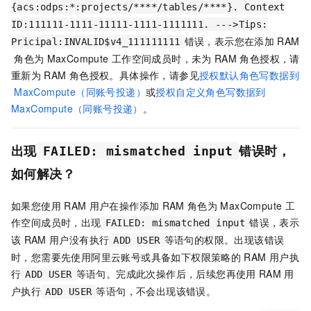
{acs:odps:*:projects/****/tables/****}. Context
ID:111111-1111-11111-1111-1111111. --->Tips:
错误，表示您在添加
RAM
Pricipal:INVALID$v4_111111111
角色为
MaxCompute
工作空间成员时，未为
RAM
角色授权，请
重新为
RAM
角色授权。具体操作，请参见
授权默认角色写数据到
MaxCompute（同账号投递）
或
授权自定义角色写数据到
MaxCompute（同账号投递）
。
出现
错误时，
FAILED: mismatched input
如何解决？
如果您使用
RAM
用户在操作添加
RAM
角色为
MaxCompute
工
作空间成员时，出现
错误，表示
FAILED: mismatched input
该
RAM
用户没有执行
等语句的权限。出现该错误
ADD USER
时，您需要先使用阿里云账号或具备如下权限策略的
RAM
用户执
行
等语句。完成此次操作后，后续您再使用
RAM
用
ADD USER
户执行
等语句，不会出现该错误。
ADD USER